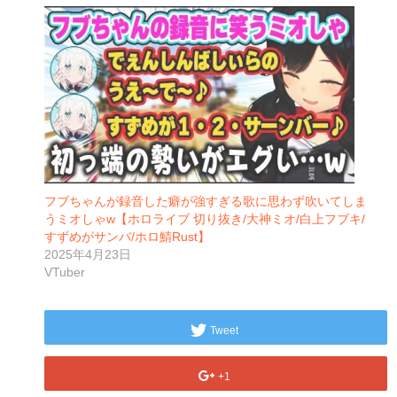
フブちゃんが録音した癖が強すぎる歌に思わず吹いてしま
うミオしゃw【ホロライブ 切り抜き/大神ミオ/白上フブキ/
すずめがサンバ/ホロ鯖Rust】
2025年4月23日
VTuber
Tweet
+1