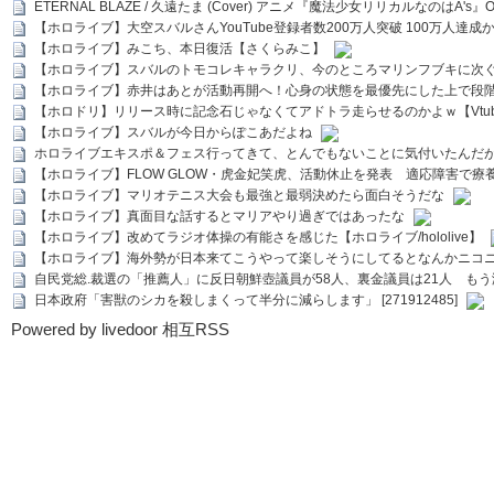
ETERNAL BLAZE / 久遠たま (Cover) アニメ『魔法少女リリカルなのはA's』
【ホロライブ】大空スバルさんYouTube登録者数200万人突破 100万人達成
【ホロライブ】みこち、本日復活【さくらみこ】
【ホロライブ】スバルのトモコレキャラクリ、今のところマリンフブキに次ぐ
【ホロライブ】赤井はあとが活動再開へ！心身の状態を最優先にした上で段
【ホロドリ】リリース時に記念石じゃなくてアドトラ走らせるのかよｗ【Vtub
【ホロライブ】スバルが今日からぽこあだよね
ホロライブエキスポ＆フェス行ってきて、とんでもないことに気付いたんだ
【ホロライブ】FLOW GLOW・虎金妃笑虎、活動休止を発表 適応障害で療
【ホロライブ】マリオテニス大会も最強と最弱決めたら面白そうだな
【ホロライブ】真面目な話するとマリアやり過ぎではあったな
【ホロライブ】改めてラジオ体操の有能さを感じた【ホロライブ/hololive】
【ホロライブ】海外勢が日本来てこうやって楽しそうにしてるとなんかニコ
自民党総.裁選の「推薦人」に反日朝鮮壺議員が58人、裏金議員は21人 もう滅茶苦茶
日本政府「害獣のシカを殺しまくって半分に減らします」 [271912485]
Powered by livedoor 相互RSS