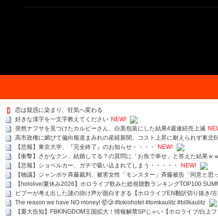
恋は疑惑に染まり、狂気へ変わる
好きな漢字を一文字教えてください
NEW!
突然ナフサを見つけたカルビーさん、白黒包装にした結果4週連続売上減
NE
高市政権に媚びて偏向報道まみれの産経新聞、コスト上昇に耐えられず東北6
【悲報】東京大学、『完全終了』のお知らせ・・・・
NEW!
【衝撃】さかなクン、結婚してる？の質問に「お魚で幸せ」と答えた結果ｗ
【悲報】ショベルカー、ガチで吸い込まれてしまう・・・・・
NEW!
【物議】ジャンポケ斉藤裁判、被害女性「モンスター」斉藤被告「同意と思
【hololive/夏休み2026】ホロライブ歌みた総視聴数ランキングTOP100 SUMMER SPECI
ビブーが考え出した謎の掛け声が面白すぎる【ホロライブEN翻訳切り抜き/古
The reason we have NO money! 🤯🥲 #tokiohotel #tomkaulitz #billkaulitz
【重大告知】FBKINGDOM王国拡大！情報解禁SPじゃい【ホロライブ/白上