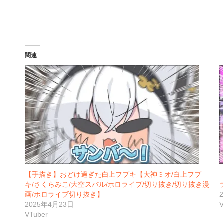
関連
【手描き】おどけ過ぎた白上フブキ【大神ミオ/白上フブ
キ/さくらみこ/大空スバル/ホロライブ/切り抜き/切り抜き漫
画/ホロライブ切り抜き】
2025年4月23日
V
VTuber