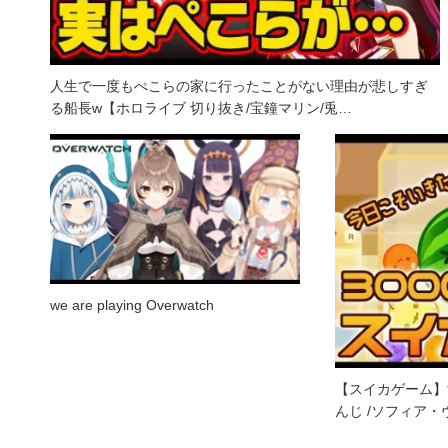
人生で一度もぺこらの家に行ったことがない理由が悲しすぎ
る船長w【ホロライブ 切り抜き/宝鐘マリン/兎…
we are playing Overwatch
【スイカゲーム】
んじ /ソフィア