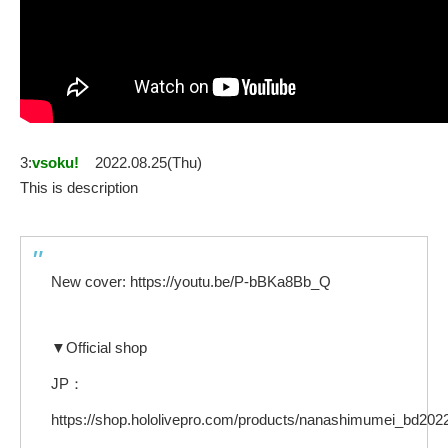
3:
vsoku!
2022.08.25(Thu)
This is description
New cover: https://youtu.be/P-bBKa8Bb_Q
▼Official shop
JP：
https://shop.hololivepro.com/products/nanashimumei_bd202