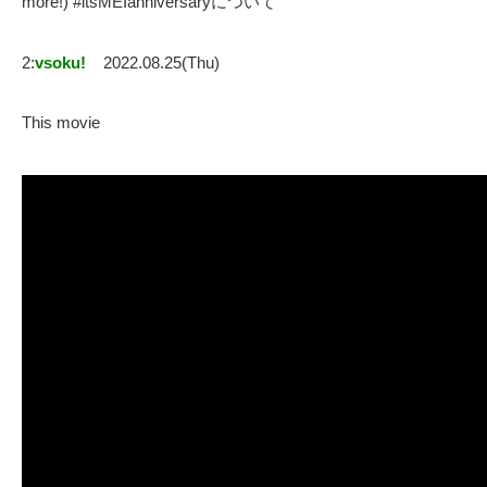
more!) #itsMEIanniversaryについて
2:
vsoku!
2022.08.25(Thu)
This movie