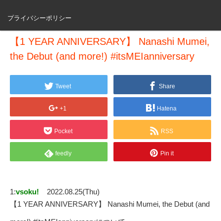
プライバシーポリシー
【1 YEAR ANNIVERSARY】 Nanashi Mumei,
the Debut (and more!) #itsMEIanniversary
Tweet
Share
+1
Hatena
Pocket
RSS
feedly
Pin it
1:
vsoku!
2022.08.25(Thu)
【1 YEAR ANNIVERSARY】 Nanashi Mumei, the Debut (and