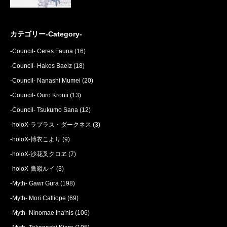
カテゴリー-Category-
-Council- Ceres Fauna
(16)
-Council- Hakos Baelz
(18)
-Council- Nanashi Mumei
(20)
-Council- Ouro Kronii
(13)
-Council- Tsukumo Sana
(12)
-holoX-ラプラス・ダークネス
(3)
-holoX-博衣こより
(9)
-holoX-沙花叉クロヱ
(7)
-holoX-鷹嶺ルイ
(3)
-Myth- Gawr Gura
(198)
-Myth- Mori Calliope
(69)
-Myth- Ninomae Ina'nis
(106)