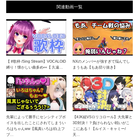
関連動画一覧
【 #歌枠 /Sing Stream】VOCALOID
NXのメンバーが強すぎて悩んでし
縛り！懐かしい曲多め👀【 久遠…
まうもあ【もあ切り抜き】
先輩によって勝手にセンシティブボ
【#JK組VSロリコロール】大先輩と
イスを出したことにされてしまうい
3D対決！？負けられない戦いがこ
ろはちゃんww【風真いろは/白上フ
こにある！【ルイス・キャミー/
ブ…
天…