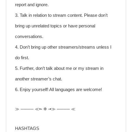
report and ignore.
3. Talk in relation to stream content. Please don’t
bring up unrelated topics or have personal
conversations.
4. Don’t bring up other streamers/streams unless I
do first.
5. Further, don’t talk about me or my stream in
another streamer’s chat.
6. Enjoy yourself! All languages are welcome!
≫ ──── ≪•◦ ❈ ◦•≫ ──── ≪
HASHTAGS