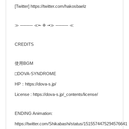
[Twitter] https://twitter.com/hakosbaelz
≫ ──── ≪•◦ ❈ ◦•≫ ──── ≪
CREDITS
使用BGM
□DOVA-SYNDROME
HP：https://dova-s.jp/
License : https://dova-s.jp/_contents/license/
ENDING Animation:
https://twitter.com/Shikabashi/status/1515574475294576641