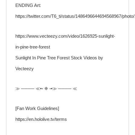
ENDING Art:
https://twitter.com/T6_ti/status/1486496644694568967/photo/
https://www.vecteezy.com/video/1626925-sunlight-
in-pine-tree-forest
Sunlight In Pine Tree Forest Stock Videos by
Vecteezy
≫ ──── ≪•◦ ❈ ◦•≫ ──── ≪
[Fan Work Guidelines]
https://en.hololive.tv/terms