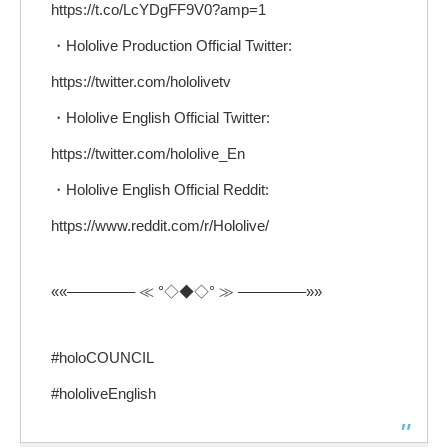
https://t.co/LcYDgFF9V0?amp=1
・Hololive Production Official Twitter:
https://twitter.com/hololivetv
・Hololive English Official Twitter:
https://twitter.com/hololive_En
・Hololive English Official Reddit:
https://www.reddit.com/r/Hololive/
««————– ≪ °◇◆◇° ≫ ————–»»
#holoCOUNCIL
#hololiveEnglish