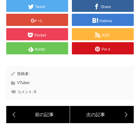
Tweet
Share
+1
Hatena
Pocket
RSS
feedly
Pin it
投稿者:
VTuber
コメント:
0