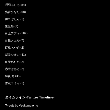
潤羽るしあ
(54)
猫宮ひなた
(58)
獅白ぼたん
(1)
生誕祭
(2)
白上フブキ
(182)
白銀ノエル
(7)
百鬼あやめ
(2)
紫咲シオン
(41)
角巻わため
(2)
赤井はあと
(2)
輝夜 月
(35)
雪花ラミィ
(1)
タイムライン-Twitter Timeline-
Tweets by Vsokumatome