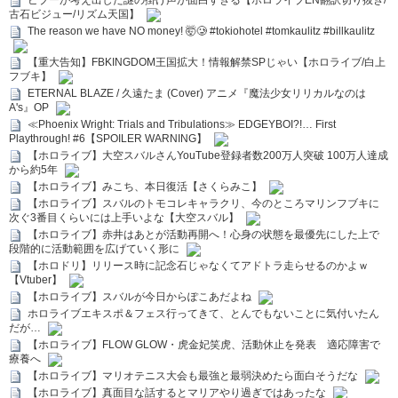
ビブーが考え出した謎の掛け声が面白すぎる【ホロライブEN翻訳切り抜き/
古石ビジュー/リズム天国】
The reason we have NO money! 🤯🥲 #tokiohotel #tomkaulitz #billkaulitz
【重大告知】FBKINGDOM王国拡大！情報解禁SPじゃい【ホロライブ/白上
フブキ】
ETERNAL BLAZE / 久遠たま (Cover) アニメ『魔法少女リリカルなのは
A's』OP
≪Phoenix Wright: Trials and Tribulations≫ EDGEYBOI?!… First
Playthrough! #6【SPOILER WARNING】
【ホロライブ】大空スバルさんYouTube登録者数200万人突破 100万人達成
から約5年
【ホロライブ】みこち、本日復活【さくらみこ】
【ホロライブ】スバルのトモコレキャラクリ、今のところマリンフブキに
次ぐ3番目くらいには上手いよな【大空スバル】
【ホロライブ】赤井はあとが活動再開へ！心身の状態を最優先にした上で
段階的に活動範囲を広げていく形に
【ホロドリ】リリース時に記念石じゃなくてアドトラ走らせるのかよｗ
【Vtuber】
【ホロライブ】スバルが今日からぽこあだよね
ホロライブエキスポ＆フェス行ってきて、とんでもないことに気付いたん
だが…
【ホロライブ】FLOW GLOW・虎金妃笑虎、活動休止を発表 適応障害で
療養へ
【ホロライブ】マリオテニス大会も最強と最弱決めたら面白そうだな
【ホロライブ】真面目な話するとマリアやり過ぎではあったな