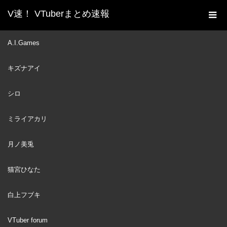
V速！ VTuberまとめ速報
新着動画一覧
VTuber
【1 YEAR
A.I.Games
ホーム
ANNIVERSARY】 Nanashi Mumei, the Debut (and more!)
キズナアイ
#itsMEIanniversary
VTuber
2022
シロ
AUG
25
ミライアカリ
月ノ美兎
猫宮ひなた
白上フブキ
VTuber forum