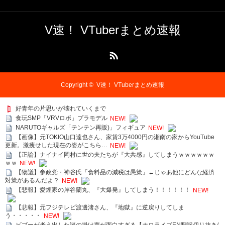
V速！ VTuberまとめ速報
RSS
Copyright ©
V速！ VTuberまとめ速報
好青年の片思いが壊れていくまで
食玩SMP「VRVロボ」プラモデル
NEW!
NARUTOギャルズ「テンテン再販)」フィギュア
NEW!
【画像】元TOKIO山口達也さん、家賃3万4000円の湘南の家からYouTube
更新。激痩せした現在の姿がこちら…
NEW!
【正論】ナイナイ岡村に世の夫たちが『大共感』してしまうｗｗｗｗｗｗ
ｗｗ
NEW!
【物議】参政党・神谷氏「食料品の減税は愚策」←じゃあ他にどんな経済
対策があるんだよ？
NEW!
【悲報】愛煙家の岸谷蘭丸、『大爆発』してしまう！！！！！！
NEW!
【悲報】元フジテレビ渡邊渚さん、『地獄』に逆戻りしてしま
う・・・・・
NEW!