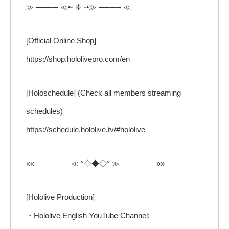
≫ ──── ≪•◦ ❈ ◦•≫ ──── ≪
[Official Online Shop]
https://shop.hololivepro.com/en
[Holoschedule] (Check all members streaming
schedules)
https://schedule.hololive.tv/#hololive
««————– ≪ °◇◆◇° ≫ ————–»»
[Hololive Production]
・Hololive English YouTube Channel: