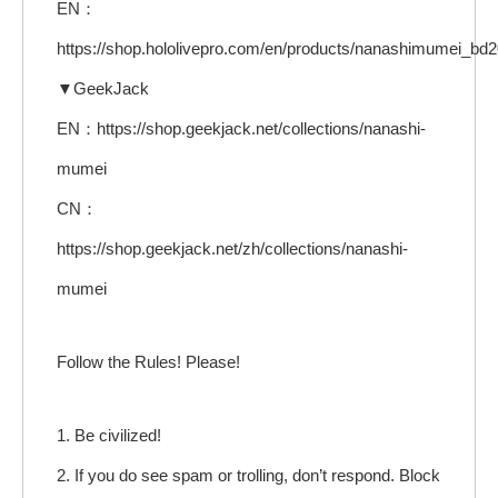
EN：
https://shop.hololivepro.com/en/products/nanashimumei_bd
▼GeekJack
EN：https://shop.geekjack.net/collections/nanashi-
mumei
CN：
https://shop.geekjack.net/zh/collections/nanashi-
mumei
Follow the Rules! Please!
1. Be civilized!
2. If you do see spam or trolling, don’t respond. Block