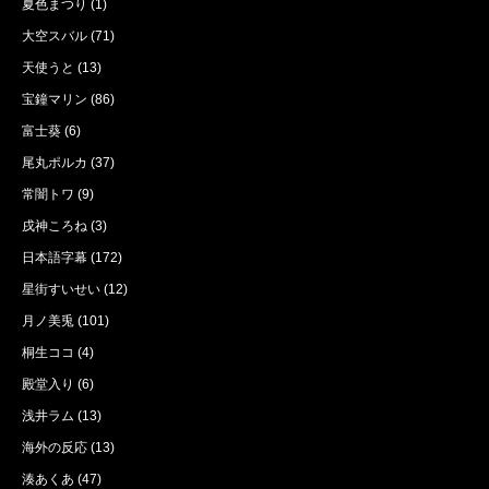
夏色まつり
(1)
大空スバル
(71)
天使うと
(13)
宝鐘マリン
(86)
富士葵
(6)
尾丸ポルカ
(37)
常闇トワ
(9)
戌神ころね
(3)
日本語字幕
(172)
星街すいせい
(12)
月ノ美兎
(101)
桐生ココ
(4)
殿堂入り
(6)
浅井ラム
(13)
海外の反応
(13)
湊あくあ
(47)