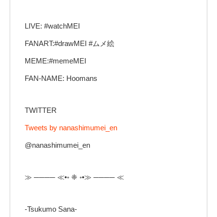
LIVE: #watchMEI
FANART:#drawMEI #ムメ絵
MEME:#memeMEI
FAN-NAME: Hoomans
TWITTER
Tweets by nanashimumei_en
@nanashimumei_en
≫ ──── ≪•◦ ❈ ◦•≫ ──── ≪
-Tsukumo Sana-