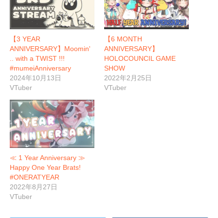
【3 YEAR
【6 MONTH
ANNIVERSARY】Moomin'
ANNIVERSARY】
.. with a TWIST !!!
HOLOCOUNCIL GAME
#mumeiAnniversary
SHOW
2024年10月13日
2022年2月25日
VTuber
VTuber
≪ 1 Year Anniversary ≫
Happy One Year Brats!
#ONERATYEAR
2022年8月27日
VTuber