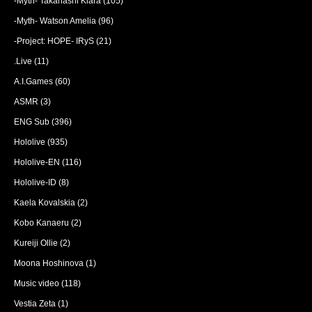
-Myth- Takanashi Kiara
(105)
-Myth- Watson Amelia
(96)
-Project: HOPE- IRyS
(21)
.Live
(11)
A.I.Games
(60)
ASMR
(3)
ENG Sub
(396)
Hololive
(935)
Hololive-EN
(116)
Hololive-ID
(8)
Kaela Kovalskia
(2)
Kobo Kanaeru
(2)
Kureiji Ollie
(2)
Moona Hoshinova
(1)
Music video
(118)
Vestia Zeta
(1)