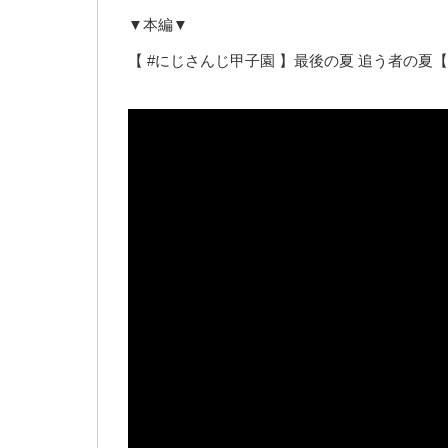
▼本編▼
【 #にじさんじ甲子園 】最後の夏 追う者の夏【 