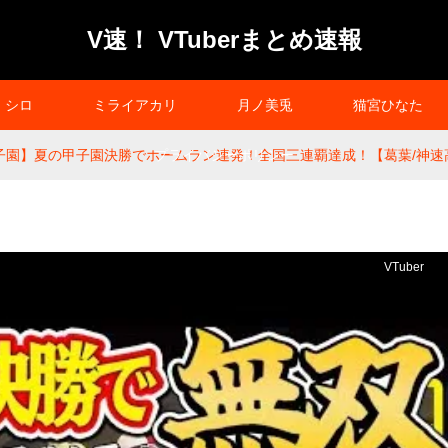
V速！ VTuberまとめ速報
シロ
ミライアカリ
月ノ美兎
猫宮ひなた
子園】夏の甲子園決勝でホームラン連発！全国三連覇達成！【葛葉/神速
プライバシーポリシー
VTuber