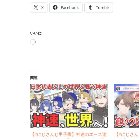
X
Facebook
Tumblr
いいね:
読
み
込
み
中…
関連
【#にじさんじ甲子園】神速のエース達
【#にじさん