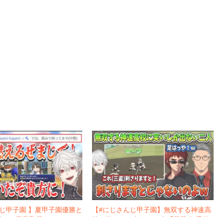
じ甲子園 】夏甲子園優勝と
【#にじさんじ甲子園】無双する神速高