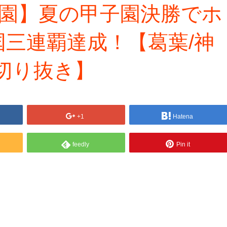
子園】夏の甲子園決勝でホ
三連覇達成！【葛葉/神
切り抜き】
+1
Hatena
feedly
Pin it