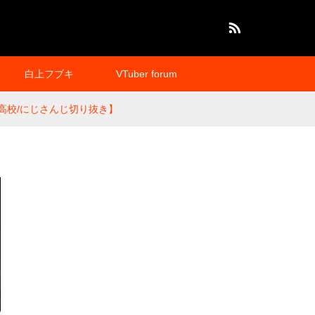
RSS
白上フブキ
VTuber forum
高校/にじさんじ切り抜き】