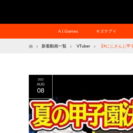
A.I.Games
キズナアイ
ホーム
新着動画一覧
VTuber
【#にじさんじ甲
2022
AUG
08