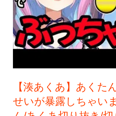
【湊あくあ】あくた
せいが暴露しちゃいま
ん/あくあ切り抜き/