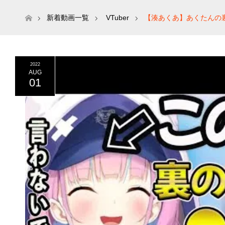
ホーム
新着動画一覧
VTuber
【湊あくあ】あくたんの裏
2022
AUG
01