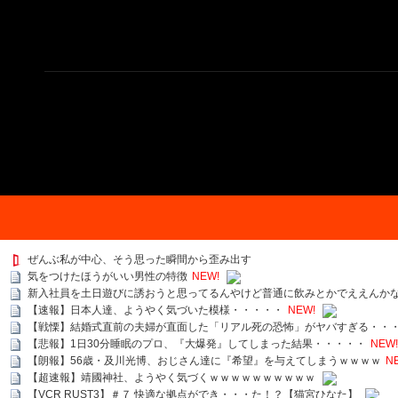
ぜんぶ私が中心、そう思った瞬間から歪み出す
気をつけたほうがいい男性の特徴
NEW!
新入社員を土日遊びに誘おうと思ってるんやけど普通に飲みとかでええんか
【速報】日本人達、ようやく気づいた模様・・・・・
NEW!
【戦慄】結婚式直前の夫婦が直面した「リアル死の恐怖」がヤバすぎる・・
【悲報】1日30分睡眠のプロ、『大爆発』してしまった結果・・・・・
NEW!
【朗報】56歳・及川光博、おじさん達に『希望』を与えてしまうｗｗｗｗ
N
【超速報】靖國神社、ようやく気づくｗｗｗｗｗｗｗｗｗｗ
【VCR RUST3】＃７ 快適な拠点ができ・・・た！？【猫宮ひなた】