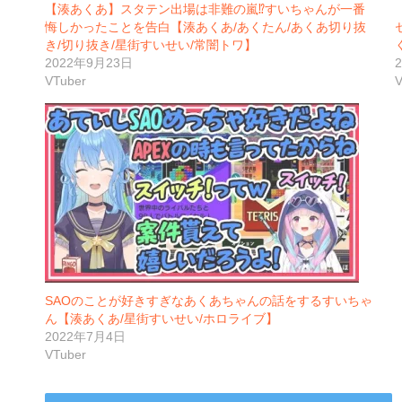
【湊あくあ】スタテン出場は非難の嵐⁉すいちゃんが一番
悔しかったことを告白【湊あくあ/あくたん/あくあ切り抜
き/切り抜き/星街すいせい/常闇トワ】
2022年9月23日
VTuber
V
SAOのことが好きすぎなあくあちゃんの話をするすいちゃ
ん【湊あくあ/星街すいせい/ホロライブ】
2022年7月4日
VTuber