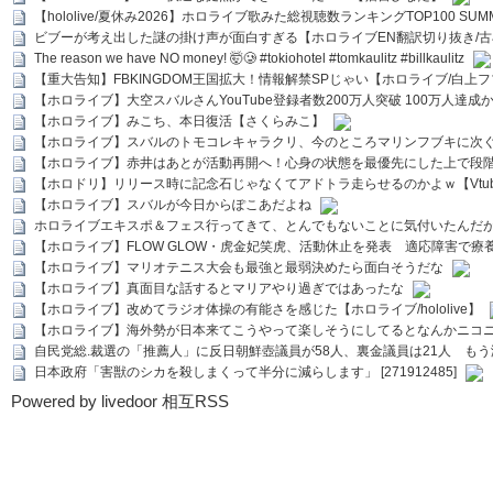
【hololive/夏休み2026】ホロライブ歌みた総視聴数ランキングTOP100 SUMMER SPECI
ビブーが考え出した謎の掛け声が面白すぎる【ホロライブEN翻訳切り抜き/古
The reason we have NO money! 🤯🥲 #tokiohotel #tomkaulitz #billkaulitz
【重大告知】FBKINGDOM王国拡大！情報解禁SPじゃい【ホロライブ/白上
【ホロライブ】大空スバルさんYouTube登録者数200万人突破 100万人達成
【ホロライブ】みこち、本日復活【さくらみこ】
【ホロライブ】スバルのトモコレキャラクリ、今のところマリンフブキに次ぐ
【ホロライブ】赤井はあとが活動再開へ！心身の状態を最優先にした上で段
【ホロドリ】リリース時に記念石じゃなくてアドトラ走らせるのかよｗ【Vtub
【ホロライブ】スバルが今日からぽこあだよね
ホロライブエキスポ＆フェス行ってきて、とんでもないことに気付いたんだ
【ホロライブ】FLOW GLOW・虎金妃笑虎、活動休止を発表 適応障害で療
【ホロライブ】マリオテニス大会も最強と最弱決めたら面白そうだな
【ホロライブ】真面目な話するとマリアやり過ぎではあったな
【ホロライブ】改めてラジオ体操の有能さを感じた【ホロライブ/hololive】
【ホロライブ】海外勢が日本来てこうやって楽しそうにしてるとなんかニコ
自民党総.裁選の「推薦人」に反日朝鮮壺議員が58人、裏金議員は21人 もう滅茶苦茶
日本政府「害獣のシカを殺しまくって半分に減らします」 [271912485]
Powered by livedoor 相互RSS