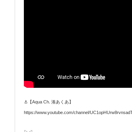
⚓【Aqua Ch. 湊あくあ】
https://www.youtube.com/channel/UC1opHUrw8rvnsad
▷◁－－－－－－－－－－－－－－－－－－－－－－