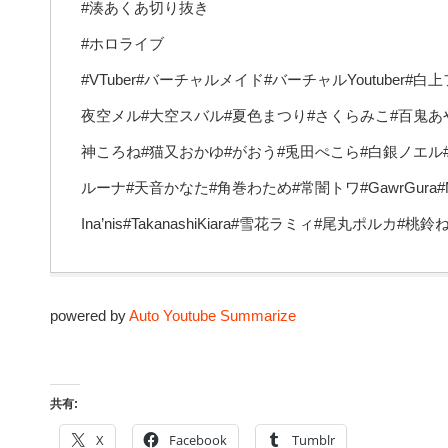
#湊あくあ切り抜き
#ホロライブ
#VTuber#バーチャルメイド#バーチャルYoutuber
夜空メル#大空スバル#夏色まつり#さくらみこ#百鬼あ
神ころね#猫又おかゆ#がおう#兎田ぺこら#白銀ノエル
ルーナ#天音かなた#角巻わため#常闇トワ#GawrGura#MoriCal
Ina’nis#TakanashiKiara#雪花ラミィ#尾丸ポルカ
powered by
Auto Youtube Summarize
共有:
X
Facebook
Tumblr