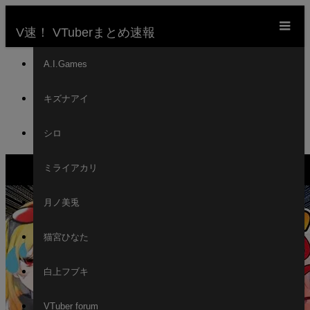
m
V速！ VTuberまとめ速報
ホーム
A.I.Games
新着動画一覧
キズナアイ
VTuber
押すなよ！絶対押すなよ！本当は押してほしいサメ
シロ
ちゃん【がうるぐら】
ミライアカリ
月ノ美兎
猫宮ひなた
白上フブキ
VTuber forum