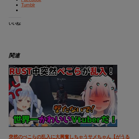
Tumblr
いいね:
関連
突然のぺこらの乱入に大興奮しちゃうサメちゃん【がうる