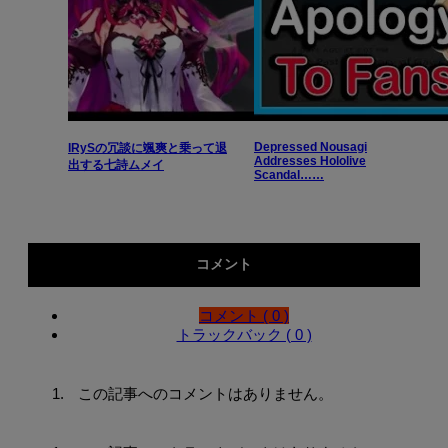
Depressed Nousagi
IRySの冗談に颯爽と乗って退
Addresses Hololive
出する七詩ムメイ
Scandal……
コメント
コメント ( 0 )
トラックバック ( 0 )
この記事へのコメントはありません。