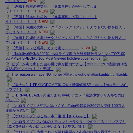
でしょう？」
NEW!
【悲報】熊本の被災地、『異常事態』が発生してしま
う！！！！！！！！
NEW!
【悲報】熊本の被災地、『異常事態』が発生してしま
う！！！！！！！！
NEW!
【物議】沖縄の大型パーク「ジャングリア」、とんでもない物を投入し
てしまう！！！！！
NEW!
【物議】沖縄の大型パーク「ジャングリア」、とんでもない物を投入し
てしまう！！！！！
NEW!
【悲報】テレビ業界、ガチで逝く・・・・
NEW!
【hololive/夏休み2026】ホロライブ歌みた総視聴数ランキングTOP100
SUMMER SPECIAL 100 Most Viewed hololive cover songs
ビブーが考え出した謎の掛け声が面白すぎる【ホロライブEN翻訳切り抜
き/古石ビジュー/リズム天国】
The reason we have NO money! 🤯🥲 #tokiohotel #tomkaulitz #billkaulitz
【重大告知】FBKINGDOM王国拡大！情報解禁SPじゃい【ホロライブ/白
上フブキ】
ETERNAL BLAZE / 久遠たま (Cover) アニメ『魔法少女リリカルなのは
A's』OP
【ホロライブ】大空スバルさんYouTube登録者数200万人突破 100万人
達成から約5年
【ホロライブ】みこち、本日復活【さくらみこ】
【ホロライブ】スバルのトモコレキャラクリ、今のところマリンフブキ
に次ぐ3番目くらいには上手いよな【大空スバル】
【ホロライブ】赤井はあとが活動再開へ！心身の状態を最優先にした上