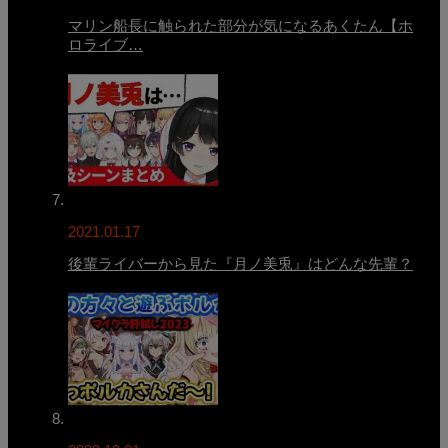
マリン船長に触られた部分が気になるあくたん【ホ
ロライブ…
2021.01.17
後輩ライバーから見た『月ノ美兎』はどんな先輩？