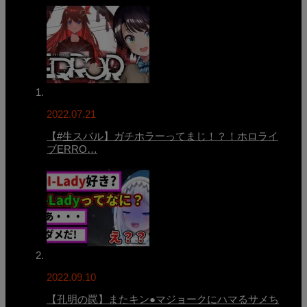
2022.07.21
【#生スバル】ガチホラーってまじ！？！ホロライ
ブERRO…
2022.09.10
【孔明の罠】またキン●マジョークにハマるサメち