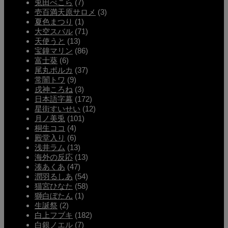
兎田ぺこら
(7)
壱百満天原サロメ
(3)
夏色まつり
(1)
大空スバル
(71)
天使うと
(13)
宝鐘マリン
(86)
富士葵
(6)
尾丸ポルカ
(37)
常闇トワ
(9)
戌神ころね
(3)
日本語字幕
(172)
星街すいせい
(12)
月ノ美兎
(101)
桐生ココ
(4)
殿堂入り
(6)
浅井ラム
(13)
海外の反応
(13)
湊あくあ
(47)
潤羽るしあ
(54)
猫宮ひなた
(58)
獅白ぼたん
(1)
生誕祭
(2)
白上フブキ
(182)
白銀ノエル
(7)