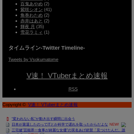
百鬼あやめ
(2)
紫咲シオン
(41)
角巻わため
(2)
赤井はあと
(2)
輝夜 月
(35)
雪花ラミィ
(1)
タイムライン-Twitter Timeline-
Tweets by Vsokumatome
V速！ VTuberまとめ速報
RSS
Copyright ©
V速！ VTuberまとめ速報
“変われない私”が動き出す瞬間に出会う
日本が衰退したのってITとか科学で遅れを取ったからだよな
NEW!
三宅健”芸能界一食事が綺麗な女優”の実名あげ絶賛「見つけたんだ。誰