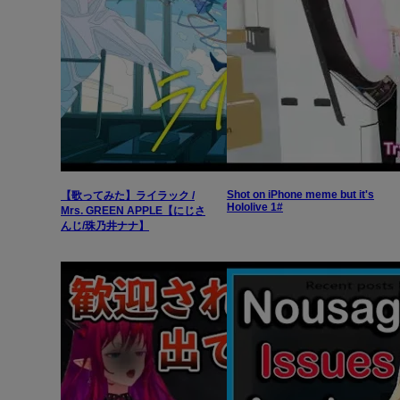
Shot on iPhone meme but it's
【歌ってみた】ライラック /
Hololive 1#
Mrs. GREEN APPLE【にじさ
んじ/珠乃井ナナ】