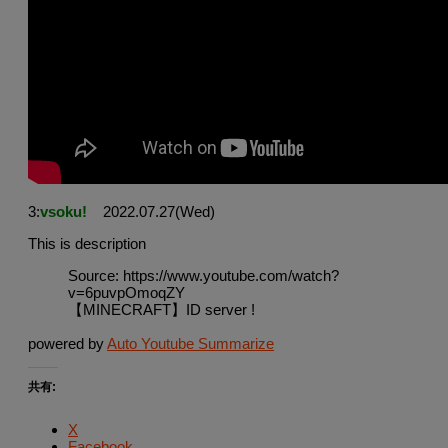
3:
vsoku!
2022.07.27(Wed)
This is description
Source: https://www.youtube.com/watch?
v=6puvpOmoqZY
【MINECRAFT】ID server !
powered by
Auto Youtube Summarize
共有:
X
Facebook