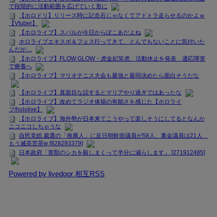
で段階的に活動範囲を広げていく形に
【ホロドリ】リリース時に記念石じゃなくてアドトラ走らせるのかよｗ
【Vtuber】
【ホロライブ】スバルが今日からぽこあだよね
ホロライブエキスポ＆フェス行ってきて、とんでもないことに気付いた
んだが…
【ホロライブ】FLOW GLOW・虎金妃笑虎、活動休止を発表 適応障害
で療養へ
【ホロライブ】マリオテニス大会も最強と最弱決めたら面白そうだな
【ホロライブ】真面目な話するとマリアやり過ぎではあったな
【ホロライブ】改めてラジオ体操の有能さを感じた【ホロライ
ブ/hololive】
【ホロライブ】海外勢が日本来てこうやって楽しそうにしてるとなんか
ニコニコしちゃうな
自民党総.裁選の「推薦人」に反日朝鮮壺議員が58人、裏金議員は21人
もう滅茶苦茶w [828293379]
日本政府「害獣のシカを殺しまくって半分に減らします」 [271912485]
Powered by livedoor 相互RSS