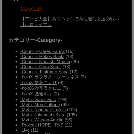
2024.01.10
【アソビ大全】高スペックで高性能な女達の戦い
【ホロライブ…
カテゴリー-Category-
-Council- Ceres Fauna
(16)
-Council- Hakos Baelz
(18)
-Council- Nanashi Mumei
(20)
-Council- Ouro Kronii
(13)
-Council- Tsukumo Sana
(12)
-holoX-ラプラス・ダークネス
(3)
-holoX-博衣こより
(9)
-holoX-沙花叉クロヱ
(7)
-holoX-鷹嶺ルイ
(3)
-Myth- Gawr Gura
(198)
-Myth- Mori Calliope
(69)
-Myth- Ninomae Ina'nis
(106)
-Myth- Takanashi Kiara
(105)
-Myth- Watson Amelia
(96)
-Project: HOPE- IRyS
(21)
.Live
(11)