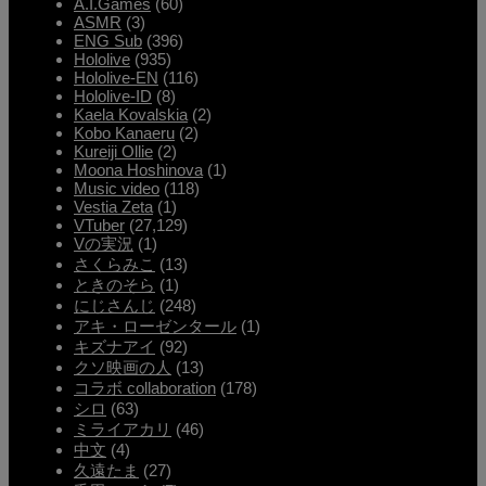
A.I.Games
(60)
ASMR
(3)
ENG Sub
(396)
Hololive
(935)
Hololive-EN
(116)
Hololive-ID
(8)
Kaela Kovalskia
(2)
Kobo Kanaeru
(2)
Kureiji Ollie
(2)
Moona Hoshinova
(1)
Music video
(118)
Vestia Zeta
(1)
VTuber
(27,129)
Vの実況
(1)
さくらみこ
(13)
ときのそら
(1)
にじさんじ
(248)
アキ・ローゼンタール
(1)
キズナアイ
(92)
クソ映画の人
(13)
コラボ collaboration
(178)
シロ
(63)
ミライアカリ
(46)
中文
(4)
久遠たま
(27)