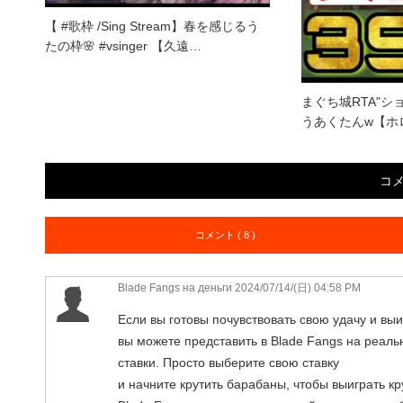
【 #歌枠 /Sing Stream】春を感じるう
たの枠🌸 #vsinger 【久遠…
まぐち城RTA"シ
うあくたんw【ホ
コ
コメント ( 8 )
Blade Fangs на деньги
2024/07/14/(日) 04:58 PM
Если вы готовы почувствовать свою удачу и вы
вы можете представить в Blade Fangs на реал
ставки. Просто выберите свою ставку
и начните крутить барабаны, чтобы выиграть к