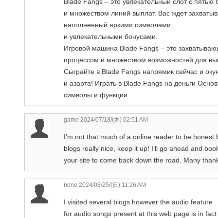
Blade Fangs – это увлекательный слот с пятью
и множеством линий выплат. Вас ждет захваты
наполненный яркими символами
и увлекательными бонусами.
Игровой машина Blade Fangs – это захватываю
процессом и множеством возможностей для вы
Сыграйте в Blade Fangs напрямик сейчас и ок
и азарта! Играть в Blade Fangs на деньги Осно
символы и функции
game
2024/07/18/(木) 02:51 AM
I’m not that much of a online reader to be honest 
blogs really nice, keep it up! I’ll go ahead and bo
your site to come back down the road. Many than
none
2024/08/25/(日) 11:26 AM
I visited several blogs however the audio feature
for audio songs present at this web page is in fact