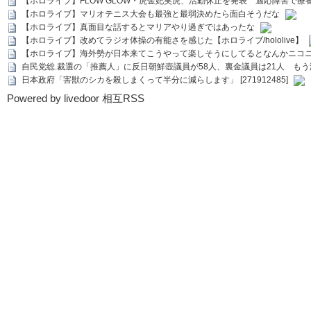
【ホロライブ】FLOW GLOW・虎金妃笑虎、活動休止を発表 適応障害で療
【ホロライブ】マリオテニス大会も最強と最弱決めたら面白そうだな
【ホロライブ】真面目な話するとマリアやり過ぎではあったな
【ホロライブ】改めてラジオ体操の有能さを感じた【ホロライブ/hololive】
【ホロライブ】海外勢が日本来てこうやって楽しそうにしてるとなんかニコ
自民党総.裁選の「推薦人」に反日朝鮮壺議員が58人、裏金議員は21人 もう滅茶苦茶
日本政府「害獣のシカを殺しまくって半分に減らします」 [271912485]
Powered by livedoor 相互RSS