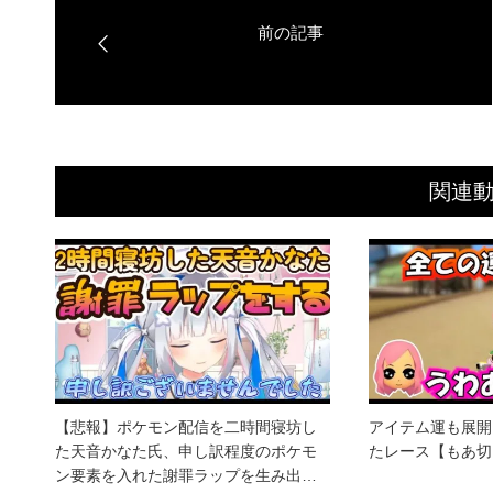
関連
【悲報】ポケモン配信を二時間寝坊し
アイテム運も展開
た天音かなた氏、申し訳程度のポケモ
たレース【もあ切
ン要素を入れた謝罪ラップを生み出…