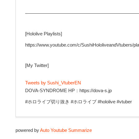
—————————————————————————
[Hololive Playlists]
https://www.youtube.com/c/SushiHololiveandVtubers/pla
[My Twitter]
Tweets by Sushi_VtuberEN
DOVA-SYNDROME HP：https://dova-s.jp
#ホロライブ切り抜き #ホロライブ #hololive #vtuber
powered by
Auto Youtube Summarize