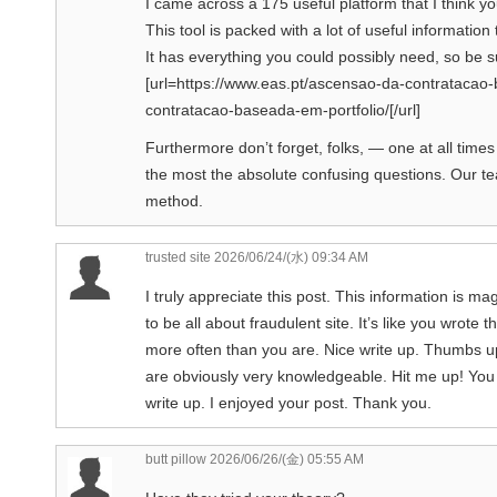
I came across a 175 useful platform that I think y
This tool is packed with a lot of useful information 
It has everything you could possibly need, so be sur
[url=https://www.eas.pt/ascensao-da-contratacao-
contratacao-baseada-em-portfolio/[/url]
Furthermore don’t forget, folks, — one at all times 
the most the absolute confusing questions. Our tea
method.
trusted site
2026/06/24/(水) 09:34 AM
I truly appreciate this post. This information is mag
to be all about fraudulent site. It’s like you wrote
more often than you are. Nice write up. Thumbs up
are obviously very knowledgeable. Hit me up! You
write up. I enjoyed your post. Thank you.
butt pillow
2026/06/26/(金) 05:55 AM