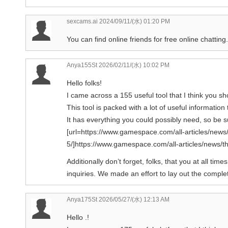
sexcams.ai
2024/09/11/(水) 01:20 PM
You can find online friends for free online chatting.
Anya155St
2026/02/11/(水) 10:02 PM
Hello folks!
I came across a 155 useful tool that I think you sho
This tool is packed with a lot of useful information 
It has everything you could possibly need, so be sur
[url=https://www.gamespace.com/all-articles/news/
5/]https://www.gamespace.com/all-articles/news/th
Additionally don’t forget, folks, that you at all ti
inquiries. We made an effort to lay out the comple
Anya175St
2026/05/27/(水) 12:13 AM
Hello .!