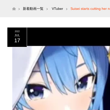
ホーム
新着動画一覧
VTuber
Suisei starts cutting her n
2022
JUL
17