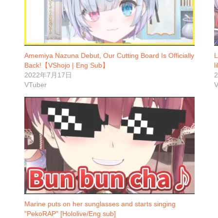
Amemiya Nazuna Debut, Our Cutting Board Is Officially
L
Back!【VShojo | Eng Sub】
l
2022年7月17日
VTuber
V
Marine puts on her sunglasses and starts singing
"PekoRAP" [Hololive/Eng sub]