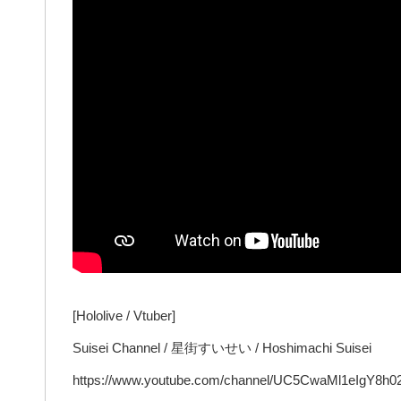
[Hololive / Vtuber]
Suisei Channel / 星街すいせい / Hoshimachi Suisei
https://www.youtube.com/channel/UC5CwaMl1eIgY8h