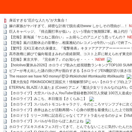
身近すぎる“厄介な人たち”が大集合！
嫁の家族がヤバすぎて、綿密な計画で脱出成功www しかしその理由が…！
N
巨人キャベッジ、『得点圏打率が低い』という理由で無期限2軍。橋上代行「
【悲報】新海誠「ヤニねこ面白い」←お前らこのアニメどう思ってんの？
NE
【悲報】嵐の活動休止の影響か…相葉雅紀のレコメンが9月いっぱいで終了へ
【驚愕】元K1王者の久保優太、『電撃発表』キタァアアアアアーーーーーー
高市政権に媚びて偏向報道まみれの産経新聞、コスト上昇に耐えられず東北6
【悲報】東京大学、『完全終了』のお知らせ・・・・
NEW!
【hololive/夏休み2026】ホロライブ歌みた総視聴数ランキングTOP100 SUMMER SPECI
ビブーが考え出した謎の掛け声が面白すぎる【ホロライブEN翻訳切り抜き/古
The reason we have NO money! 🤯🥲 #tokiohotel #tomkaulitz #billkaulitz
【重大告知】FBKINGDOM王国拡大！情報解禁SPじゃい【ホロライブ/白上
ETERNAL BLAZE / 久遠たま (Cover) アニメ『魔法少女リリカルなのはA's』
【ホロライブ】大空スバルさんYouTube登録者数200万人突破 100万人達成
【ホロライブ】みこち、本日復活【さくらみこ】
【ホロライブ】スバルのトモコレキャラクリ、今のところマリンフブキに次ぐ
【ホロライブ】赤井はあとが活動再開へ！心身の状態を最優先にした上で段
【ホロドリ】リリース時に記念石じゃなくてアドトラ走らせるのかよｗ【Vtub
【ホロライブ】スバルが今日からぽこあだよね
ホロライブエキスポ＆フェス行ってきて、とんでもないことに気付いたんだ