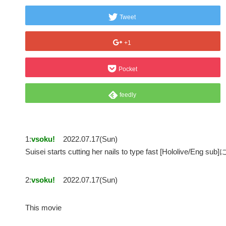
Tweet
+1
Pocket
feedly
1:
vsoku!
2022.07.17(Sun)
Suisei starts cutting her nails to type fast [Hololive/Eng 
2:
vsoku!
2022.07.17(Sun)
This movie