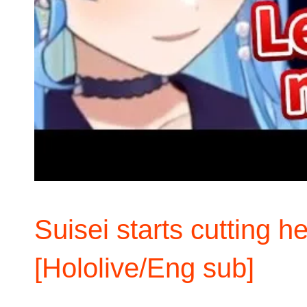
Suisei starts cutting he
[Hololive/Eng sub]