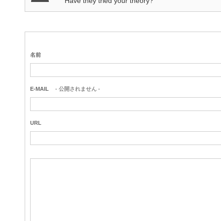
Have they tried your theory?
名前
E-MAIL
- 公開されません -
URL