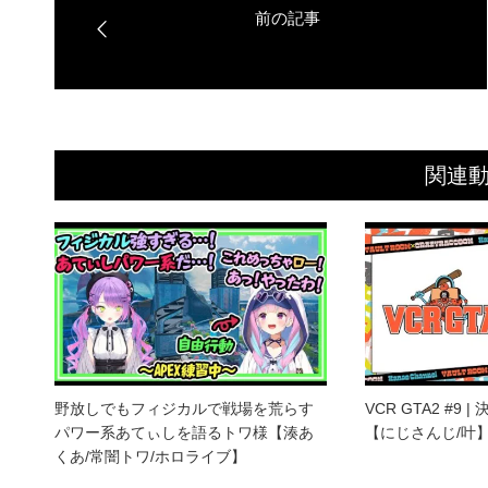
関連
野放しでもフィジカルで戦場を荒らす
VCR GTA2 #9
パワー系あてぃしを語るトワ様【湊あ
【にじさんじ/叶
くあ/常闇トワ/ホロライブ】