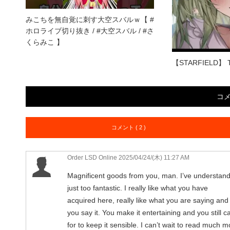
みこちを無自覚に刺す大空スバルｗ【 #
ホロライブ切り抜き / #大空スバル / #さ
くらみこ 】
【STARFIELD】 This
コ
コメント ( 2 )
Order LSD Online
2025/04/24/(木) 11:27 AM
Magnificent goods from you, man. I’ve understand 
just too fantastic. I really like what you have
acquired here, really like what you are saying and
you say it. You make it entertaining and you still c
for to keep it sensible. I can’t wait to read much 