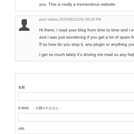
you. This is really a tremendous website.
porn videos
2025/06/12/(木) 06:05 PM
Hi there, i read your blog from time to time and i 
and i was just wondering if you get a lot of spam 
If so how do you stop it, any plugin or anything y
I get so much lately it’s driving me mad so any he
名前
E-MAIL
- 公開されません -
URL