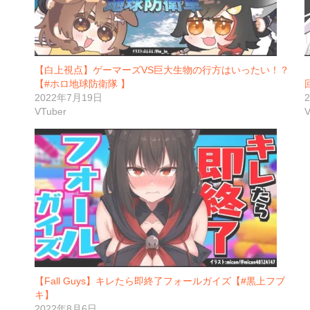
【白上視点】ゲーマーズVS巨大生物の行方はいったい！？
【#ホロ地球防衛隊 】
2022年7月19日
VTuber
V
【Fall Guys】キレたら即終了フォールガイズ【#黒上フブ
キ】
2022年8月6日