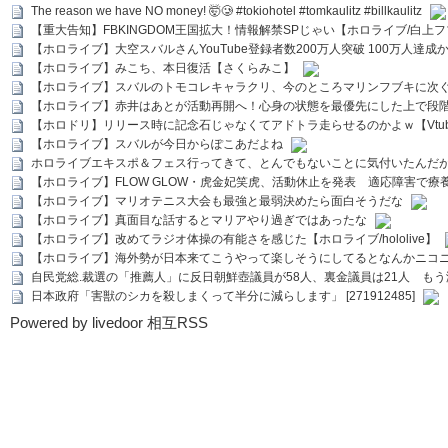
The reason we have NO money! 🤯🥲 #tokiohotel #tomkaulitz #billkaulitz
【重大告知】FBKINGDOM王国拡大！情報解禁SPじゃい【ホロライブ/白上
【ホロライブ】大空スバルさんYouTube登録者数200万人突破 100万人達成
【ホロライブ】みこち、本日復活【さくらみこ】
【ホロライブ】スバルのトモコレキャラクリ、今のところマリンフブキに次ぐ
【ホロライブ】赤井はあとが活動再開へ！心身の状態を最優先にした上で段
【ホロドリ】リリース時に記念石じゃなくてアドトラ走らせるのかよｗ【Vtub
【ホロライブ】スバルが今日からぽこあだよね
ホロライブエキスポ＆フェス行ってきて、とんでもないことに気付いたんだ
【ホロライブ】FLOW GLOW・虎金妃笑虎、活動休止を発表 適応障害で療
【ホロライブ】マリオテニス大会も最強と最弱決めたら面白そうだな
【ホロライブ】真面目な話するとマリアやり過ぎではあったな
【ホロライブ】改めてラジオ体操の有能さを感じた【ホロライブ/hololive】
【ホロライブ】海外勢が日本来てこうやって楽しそうにしてるとなんかニコ
自民党総.裁選の「推薦人」に反日朝鮮壺議員が58人、裏金議員は21人 もう滅茶苦茶
日本政府「害獣のシカを殺しまくって半分に減らします」 [271912485]
Powered by livedoor 相互RSS