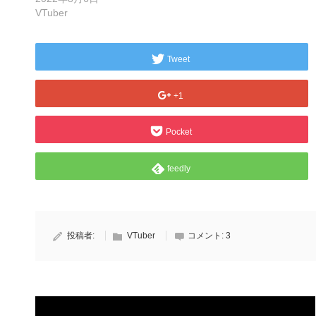
VTuber
Tweet
+1
Pocket
feedly
投稿者:
VTuber
コメント:
3