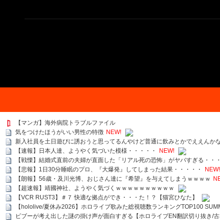
【マンガ】海外病院トラブルファイル
気をつけたほうがいい男性の特徴
NEW!
新入社員を土日遊びに誘おうと思ってるんやけど普通に飲みとかでええんか
【速報】日本人達、ようやく気づいた模様・・・・・
NEW!
【戦慄】結婚式直前の夫婦が直面した「リアル死の恐怖」がヤバすぎる・・
【悲報】1日30分睡眠のプロ、『大爆発』してしまった結果・・・・・
NEW!
【朗報】56歳・及川光博、おじさん達に『希望』を与えてしまうｗｗｗｗ
N
【超速報】靖國神社、ようやく気づくｗｗｗｗｗｗｗｗｗｗ
【VCR RUST3】＃７ 快適な拠点ができ・・・た！？【猫宮ひなた】
【hololive/夏休み2026】ホロライブ歌みた総視聴数ランキングTOP100 SUMMER SPECI
ビブーが考え出した謎の掛け声が面白すぎる【ホロライブEN翻訳切り抜き/古