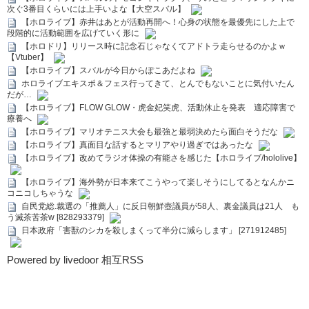
次ぐ3番目くらいには上手いよな【大空スバル】
【ホロライブ】赤井はあとが活動再開へ！心身の状態を最優先にした上で
段階的に活動範囲を広げていく形に
【ホロドリ】リリース時に記念石じゃなくてアドトラ走らせるのかよｗ
【Vtuber】
【ホロライブ】スバルが今日からぽこあだよね
ホロライブエキスポ＆フェス行ってきて、とんでもないことに気付いたん
だが…
【ホロライブ】FLOW GLOW・虎金妃笑虎、活動休止を発表 適応障害で
療養へ
【ホロライブ】マリオテニス大会も最強と最弱決めたら面白そうだな
【ホロライブ】真面目な話するとマリアやり過ぎではあったな
【ホロライブ】改めてラジオ体操の有能さを感じた【ホロライブ/hololive】
【ホロライブ】海外勢が日本来てこうやって楽しそうにしてるとなんかニ
コニコしちゃうな
自民党総.裁選の「推薦人」に反日朝鮮壺議員が58人、裏金議員は21人 も
う滅茶苦茶w [828293379]
日本政府「害獣のシカを殺しまくって半分に減らします」 [271912485]
Powered by livedoor 相互RSS