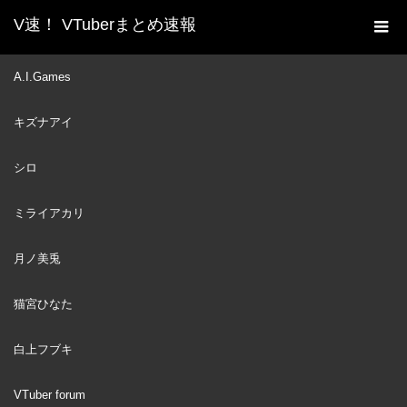
V速！ VTuberまとめ速報
新着動画一覧
VTuber
【HOLOCURE】MU MEI
A.I.Games
ホーム
TA
キズナアイ
VTuber
2022
JUL
11
シロ
ミライアカリ
月ノ美兎
猫宮ひなた
白上フブキ
VTuber forum