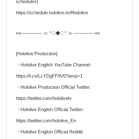
schedules)
https://schedule.hololive.tv/#hololive
««————– ≪ °◇◆◇° ≫ ————–»»
[Hololive Production]
・Hololive English YouTube Channel:
https://t.co/LcYDgFF9V0?amp=1
・Hololive Production Official Twitter:
https://twitter.com/hololivetv
・Hololive English Official Twitter:
https://twitter.com/hololive_En
・Hololive English Official Reddit: