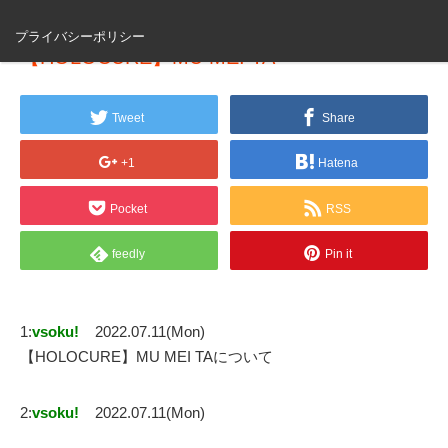
プライバシーポリシー
【HOLOCURE】MU MEI TA
Tweet
Share
+1
Hatena
Pocket
RSS
feedly
Pin it
1:
vsoku!
2022.07.11(Mon)
【HOLOCURE】MU MEI TAについて
2:
vsoku!
2022.07.11(Mon)