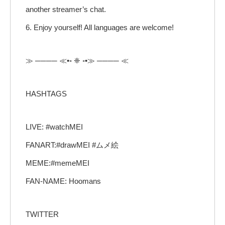
another streamer’s chat.
6. Enjoy yourself! All languages are welcome!
≫ ──── ≪•◦ ❈ ◦•≫ ──── ≪
HASHTAGS
LIVE: #watchMEI
FANART:#drawMEI #ムメ絵
MEME:#memeMEI
FAN-NAME: Hoomans
TWITTER