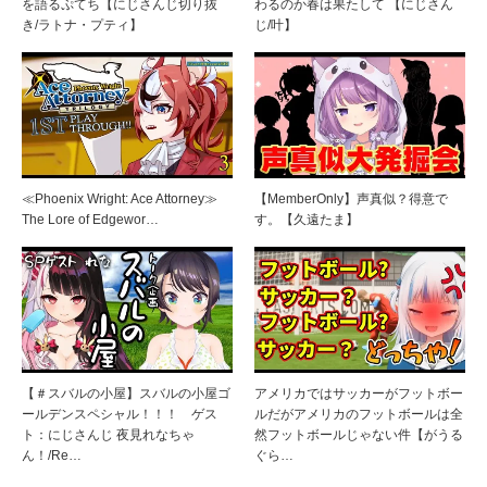
を語るぷてち【にじさんじ切り抜
わるのか春は果たして 【にじさん
き/ラトナ・プティ】
じ/叶】
≪Phoenix Wright: Ace Attorney≫
【MemberOnly】声真似？得意で
The Lore of Edgewor…
す。【久遠たま】
【＃スバルの小屋】スバルの小屋ゴ
アメリカではサッカーがフットボー
ールデンスペシャル！！！ ゲス
ルだがアメリカのフットボールは全
ト：にじさんじ 夜見れなちゃ
然フットボールじゃない件【がうる
ん！/Re…
ぐら…