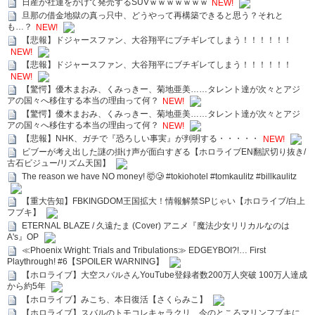
日産が社運をかけて発売するSUVｗｗｗｗｗｗｗ
NEW!
旦那の借金地獄の真っ只中、どうやって再構築できると思う？それと
も…？
NEW!
【悲報】ドジャースファン、大谷翔平にブチギレてしまう！！！！！！
NEW!
【悲報】ドジャースファン、大谷翔平にブチギレてしまう！！！！！！
NEW!
【驚愕】優木まおみ、くみっきー、菊地亜美……タレント達が次々とアジ
アの国々へ移住する本当の理由って何？
NEW!
【驚愕】優木まおみ、くみっきー、菊地亜美……タレント達が次々とアジ
アの国々へ移住する本当の理由って何？
NEW!
【悲報】NHK、ガチで『恐ろしい事実』が判明する・・・・・
NEW!
ビブーが考え出した謎の掛け声が面白すぎる【ホロライブEN翻訳切り抜き/
古石ビジュー/リズム天国】
The reason we have NO money! 🤯🥲 #tokiohotel #tomkaulitz #billkaulitz
【重大告知】FBKINGDOM王国拡大！情報解禁SPじゃい【ホロライブ/白上
フブキ】
ETERNAL BLAZE / 久遠たま (Cover) アニメ『魔法少女リリカルなのは
A's』OP
≪Phoenix Wright: Trials and Tribulations≫ EDGEYBOI?!… First
Playthrough! #6【SPOILER WARNING】
【ホロライブ】大空スバルさんYouTube登録者数200万人突破 100万人達成
から約5年
【ホロライブ】みこち、本日復活【さくらみこ】
【ホロライブ】スバルのトモコレキャラクリ、今のところマリンフブキに