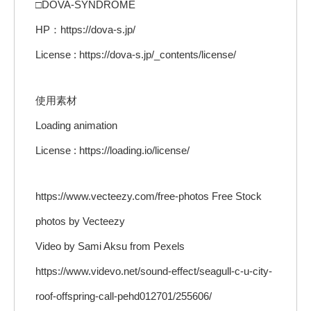
□DOVA-SYNDROME
HP：https://dova-s.jp/
License : https://dova-s.jp/_contents/license/
使用素材
Loading animation
License : https://loading.io/license/
https://www.vecteezy.com/free-photos Free Stock
photos by Vecteezy
Video by Sami Aksu from Pexels
https://www.videvo.net/sound-effect/seagull-c-u-city-
roof-offspring-call-pehd012701/255606/