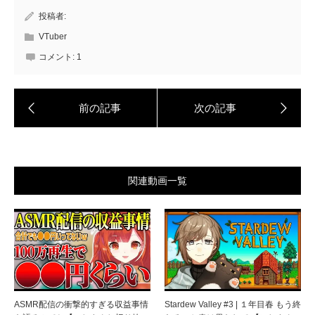
投稿者:
VTuber
コメント:
1
関連動画一覧
ASMR配信の衝撃的すぎる収益事情
Stardew Valley #3 | １年目春 もう終