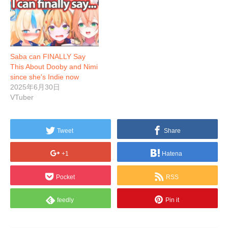
Saba can FINALLY Say
This About Dooby and Nimi
since she's Indie now
2025年6月30日
VTuber
Tweet
Share
+1
Hatena
Pocket
RSS
feedly
Pin it