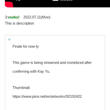
3:
vsoku!
2022.07.11(Mon)
This is description
Finale for now-ly
This game is being streamed and monetized after
confirming with Kay Yu.
Thumbnail:
https://www.pixiv.net/en/artworks/92192422