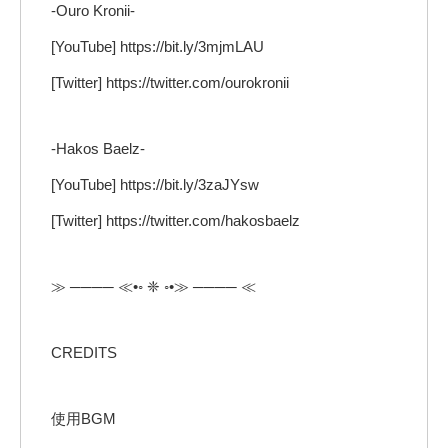
-Ouro Kronii-
[YouTube] https://bit.ly/3mjmLAU
[Twitter] https://twitter.com/ourokronii
-Hakos Baelz-
[YouTube] https://bit.ly/3zaJYsw
[Twitter] https://twitter.com/hakosbaelz
≫ ──── ≪•◦ ❈ ◦•≫ ──── ≪
CREDITS
使用BGM