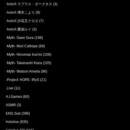
-holoX-ラプラス・ダークネス
(3)
-holoX-博衣こより
(9)
-holoX-沙花叉クロヱ
(7)
-holoX-鷹嶺ルイ
(3)
-Myth- Gawr Gura
(198)
-Myth- Mori Calliope
(69)
-Myth- Ninomae Ina'nis
(106)
-Myth- Takanashi Kiara
(105)
-Myth- Watson Amelia
(96)
-Project: HOPE- IRyS
(21)
.Live
(11)
A.I.Games
(60)
ASMR
(3)
ENG Sub
(396)
Hololive
(935)