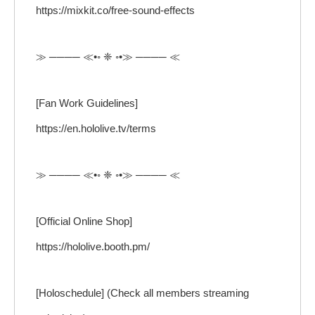
https://mixkit.co/free-sound-effects
≫ ──── ≪•◦ ❈ ◦•≫ ──── ≪
[Fan Work Guidelines]
https://en.hololive.tv/terms
≫ ──── ≪•◦ ❈ ◦•≫ ──── ≪
[Official Online Shop]
https://hololive.booth.pm/
[Holoschedule] (Check all members streaming