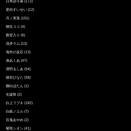
日本語字幕
(172)
星街すいせい
(12)
月ノ美兎
(101)
桐生ココ
(4)
殿堂入り
(6)
浅井ラム
(13)
海外の反応
(13)
湊あくあ
(47)
潤羽るしあ
(54)
猫宮ひなた
(58)
獅白ぼたん
(1)
生誕祭
(2)
白上フブキ
(182)
白銀ノエル
(7)
百鬼あやめ
(2)
紫咲シオン
(41)