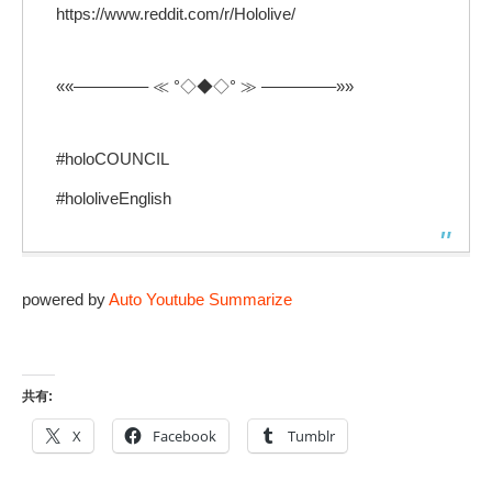
https://www.reddit.com/r/Hololive/
««————– ≪ °◇◆◇° ≫ ————–»»
#holoCOUNCIL
#hololiveEnglish
powered by
Auto Youtube Summarize
共有:
X
Facebook
Tumblr