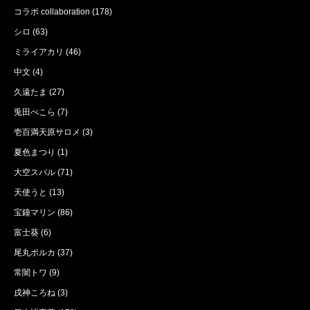
コラボ collaboration
(178)
シロ
(63)
ミライアカリ
(46)
中文
(4)
久遠たま
(27)
兎田ぺこら
(7)
壱百満天原サロメ
(3)
夏色まつり
(1)
大空スバル
(71)
天使うと
(13)
宝鐘マリン
(86)
富士葵
(6)
尾丸ポルカ
(37)
常闇トワ
(9)
戌神ころね
(3)