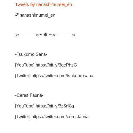
Tweets by nanashimumei_en
@nanashimumei_en
≫ ──── ≪•◦ ❈ ◦•≫ ──── ≪
-Tsukumo Sana-
[YouTube] https://bit.ly/3gePhzG
[Twitter] https://twitter.com/tsukumosana
-Ceres Fauna-
[YouTube] https://bit.ly/3z6nl8q
[Twitter] https://twitter.com/ceresfauna