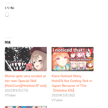
いいね:
読
み
込
み
中…
関連
Mumei gets very excited at
Kiara Noticed Many
her own Special Skill
HoloEN Are Getting Sick in
[HoloCure][Hololive/JP sub]
Japan Because of This
2022年6月27日
【Hololive EN】
VTuber
2025年3月18日
VTuber