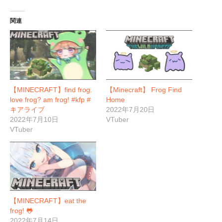
関連
【MINECRAFT】find frog.
【Minecraft】 Frog Find
love frog? am frog! #kfp #
Home
キアライブ
2022年7月20日
2022年7月10日
VTuber
VTuber
【MINECRAFT】eat the
frog! 🐸
2022年7月14日