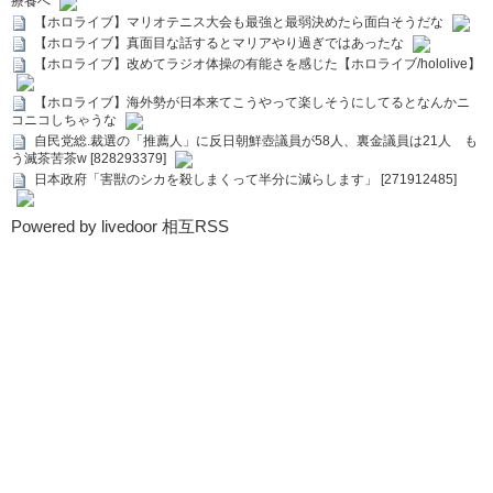
療養へ
【ホロライブ】マリオテニス大会も最強と最弱決めたら面白そうだな
【ホロライブ】真面目な話するとマリアやり過ぎではあったな
【ホロライブ】改めてラジオ体操の有能さを感じた【ホロライブ/hololive】
【ホロライブ】海外勢が日本来てこうやって楽しそうにしてるとなんかニ
コニコしちゃうな
自民党総.裁選の「推薦人」に反日朝鮮壺議員が58人、裏金議員は21人 も
う滅茶苦茶w [828293379]
日本政府「害獣のシカを殺しまくって半分に減らします」 [271912485]
Powered by livedoor 相互RSS