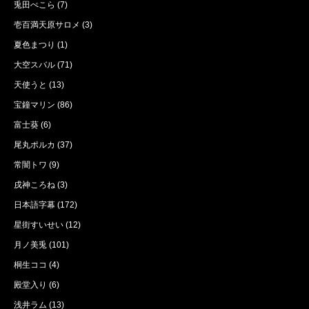
兎田ぺこら
(7)
壱百満天原サロメ
(3)
夏色まつり
(1)
大空スバル
(71)
天使うと
(13)
宝鐘マリン
(86)
富士葵
(6)
尾丸ポルカ
(37)
常闇トワ
(9)
戌神ころね
(3)
日本語字幕
(172)
星街すいせい
(12)
月ノ美兎
(101)
桐生ココ
(4)
殿堂入り
(6)
浅井ラム
(13)