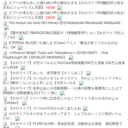
ビブーが考え出した謎の掛け声が面白すぎる【ホロライブEN翻訳切り抜き/
古石ビジュー/リズム天国】
NEW!
ビブーが考え出した謎の掛け声が面白すぎる【ホロライブEN翻訳切り抜き/
古石ビジュー/リズム天国】
NEW!
The reason we have NO money! 🤯🥲 #tokiohotel #tomkaulitz #billkaulitz
【重大告知】FBKINGDOM王国拡大！情報解禁SPじゃい【ホロライブ/白上
フブキ】
ETERNAL BLAZE / 久遠たま (Cover) アニメ『魔法少女リリカルなのは
A's』OP
≪Phoenix Wright: Trials and Tribulations≫ EDGEYBOI?!… First
Playthrough! #6【SPOILER WARNING】
【ホロライブ】大空スバルさんYouTube登録者数200万人突破 100万人達成
から約5年
【ホロライブ】みこち、本日復活【さくらみこ】
【ホロライブ】スバルのトモコレキャラクリ、今のところマリンフブキに
次ぐ3番目くらいには上手いよな【大空スバル】
【ホロライブ】赤井はあとが活動再開へ！心身の状態を最優先にした上で
段階的に活動範囲を広げていく形に
【ホロドリ】リリース時に記念石じゃなくてアドトラ走らせるのかよｗ
【Vtuber】
【ホロライブ】スバルが今日からぽこあだよね
ホロライブエキスポ＆フェス行ってきて、とんでもないことに気付いたん
だが…
【ホロライブ】FLOW GLOW・虎金妃笑虎、活動休止を発表 適応障害で