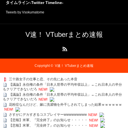
タイムライン-Twitter Timeline-
Tweets by Vsokumatome
V速！ VTuberまとめ速報
RSS
Copyright ©
V速！ VTuberまとめ速報
三十路女子の仕事と恋、その先にあった本音
【議論】永住権の条件「日本人世帯の平均年収以上」←これ日本人の半分
もクリアできないだろ
NEW!
【議論】永住権の条件「日本人世帯の平均年収以上」←これ日本人の半分
もクリアできないだろ
NEW!
花粉症なんだけど、嫁に洗濯物を外干しされてしまった結果ｗｗｗｗｗｗ
NEW!
さすがにデカすぎるコスプレイヤーwwwwwwwww
NEW!
【悲報】米軍、『完全終了』のお知らせ・・・・・
NEW!
【悲報】米軍、『完全終了』のお知らせ・・・・・
NEW!