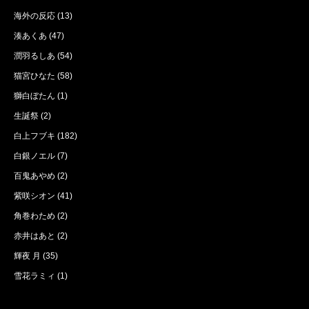
海外の反応
(13)
湊あくあ
(47)
潤羽るしあ
(54)
猫宮ひなた
(58)
獅白ぼたん
(1)
生誕祭
(2)
白上フブキ
(182)
白銀ノエル
(7)
百鬼あやめ
(2)
紫咲シオン
(41)
角巻わため
(2)
赤井はあと
(2)
輝夜 月
(35)
雪花ラミィ
(1)