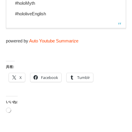
#holoMyth
#hololiveEnglish
powered by
Auto Youtube Summarize
共有:
X
Facebook
Tumblr
いいね:
読
み
込
み
中…