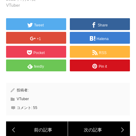
VTuber
Tweet
Share
+1
Hatena
Pocket
RSS
feedly
Pin it
投稿者:
VTuber
コメント:
55