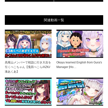
関連動画一覧
高尾山メンバーで初詣に行き大吉を
Okayu learned English from Gura's
引くぺこちゃん【兎田ぺこら/AZKi/
Manager [Ho…
湊あくあ】