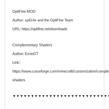
OptiFine MOD
Author: sp614x and the OptiFine Team
URL: https://optifine.net/downloads
Complementary Shaders
Author: EminGT
Link:
https://www.curseforge.com/minecraft/customization/compl
shaders
▼▼▼▼▼▼▼▼▼▼▼▼▼▼▼▼▼▼▼▼▼▼▼▼▼▼