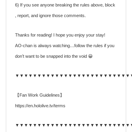
6) If you see anyone breaking the rules above, block
, report, and ignore those comments.
Thanks for reading! I hope you enjoy your stay!
AO-chan is always watching…follow the rules if you
don’t want to be snapped into the void 😀
▼▼▼▼▼▼▼▼▼▼▼▼▼▼▼▼▼▼▼▼▼▼▼▼▼▼
【Fan Work Guidelines】
https://en.hololive.tv/terms
▼▼▼▼▼▼▼▼▼▼▼▼▼▼▼▼▼▼▼▼▼▼▼▼▼▼