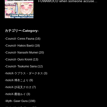
FUWAMOCO when someone accuse…
カテゴリー-Category-
-Council- Ceres Fauna
(16)
-Council- Hakos Baelz
(18)
-Council- Nanashi Mumei
(20)
-Council- Ouro Kronii
(13)
-Council- Tsukumo Sana
(12)
-holoX-ラプラス・ダークネス
(3)
-holoX-博衣こより
(9)
-holoX-沙花叉クロヱ
(7)
-holoX-鷹嶺ルイ
(3)
-Myth- Gawr Gura
(198)