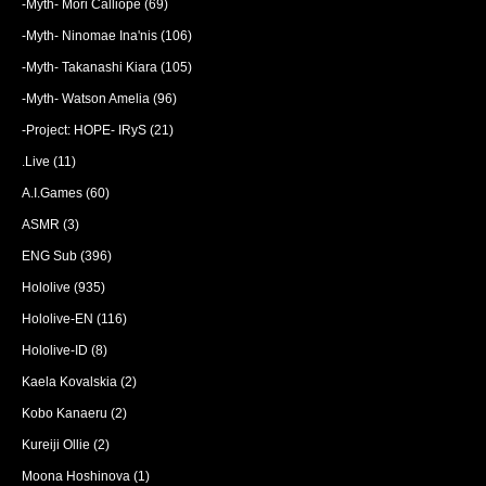
-Myth- Mori Calliope
(69)
-Myth- Ninomae Ina'nis
(106)
-Myth- Takanashi Kiara
(105)
-Myth- Watson Amelia
(96)
-Project: HOPE- IRyS
(21)
.Live
(11)
A.I.Games
(60)
ASMR
(3)
ENG Sub
(396)
Hololive
(935)
Hololive-EN
(116)
Hololive-ID
(8)
Kaela Kovalskia
(2)
Kobo Kanaeru
(2)
Kureiji Ollie
(2)
Moona Hoshinova
(1)