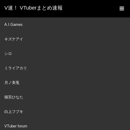
V速！ VTuberまとめ速報
新着動画一覧
VTuber
【Minecraft】Find Frog
A.I.Games
ホーム
Yes
キズナアイ
VTuber
2022
JUL
07
シロ
ミライアカリ
月ノ美兎
猫宮ひなた
白上フブキ
VTuber forum