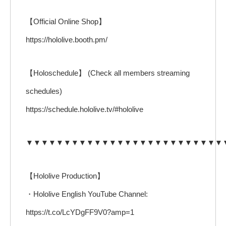
【Official Online Shop】
https://hololive.booth.pm/
【Holoschedule】 (Check all members streaming
schedules)
https://schedule.hololive.tv/#hololive
▼▼▼▼▼▼▼▼▼▼▼▼▼▼▼▼▼▼▼▼▼▼▼▼▼▼
【Hololive Production】
・Hololive English YouTube Channel:
https://t.co/LcYDgFF9V0?amp=1