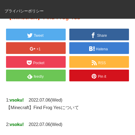
プライバシーポリシー
【Minecraft】Find Frog Yes
Tweet
Share
+1
Hatena
Pocket
RSS
feedly
Pin it
1:
vsoku!
2022.07.06(Wed)
【Minecraft】Find Frog Yesについて
2:
vsoku!
2022.07.06(Wed)