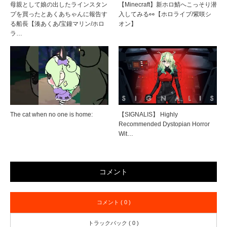
母親として娘の出したラインスタン
【Minecraft】新ホロ鯖へこっそり潜
プを買ったとあくあちゃんに報告す
入してみる👀【ホロライブ/紫咲シ
る船長【湊あくあ/宝鐘マリン/ホロ
オン】
ラ…
The cat when no one is home:
【SIGNALIS】 Highly
Recommended Dystopian Horror
Wit…
コメント
コメント ( 0 )
トラックバック ( 0 )