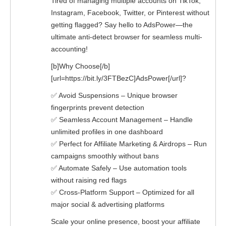
Tired of managing multiple accounts on TikTok,
Instagram, Facebook, Twitter, or Pinterest without
getting flagged? Say hello to AdsPower—the
ultimate anti-detect browser for seamless multi-
accounting!
[b]Why Choose[/b]
[url=https://bit.ly/3FTBezC]AdsPower[/url]?
✅ Avoid Suspensions – Unique browser
fingerprints prevent detection
✅ Seamless Account Management – Handle
unlimited profiles in one dashboard
✅ Perfect for Affiliate Marketing & Airdrops – Run
campaigns smoothly without bans
✅ Automate Safely – Use automation tools
without raising red flags
✅ Cross-Platform Support – Optimized for all
major social & advertising platforms
Scale your online presence, boost your affiliate