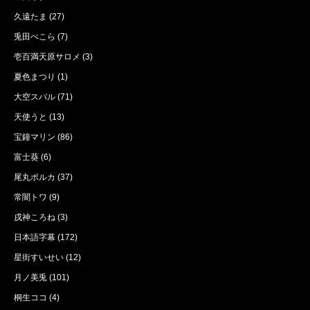
久遠たま
(27)
兎田ぺこら
(7)
壱百満天原サロメ
(3)
夏色まつり
(1)
大空スバル
(71)
天使うと
(13)
宝鐘マリン
(86)
富士葵
(6)
尾丸ポルカ
(37)
常闇トワ
(9)
戌神ころね
(3)
日本語字幕
(172)
星街すいせい
(12)
月ノ美兎
(101)
桐生ココ
(4)