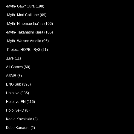
-Myth- Gawr Gura
(198)
-Myth- Mori Calliope
(69)
-Myth- Ninomae Ina'nis
(106)
-Myth- Takanashi Kiara
(105)
-Myth- Watson Amelia
(96)
-Project: HOPE- IRyS
(21)
.Live
(11)
A.I.Games
(60)
ASMR
(3)
ENG Sub
(396)
Hololive
(935)
Hololive-EN
(116)
Hololive-ID
(8)
Kaela Kovalskia
(2)
Kobo Kanaeru
(2)