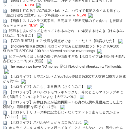
【悲報】元ジャンポケ斉藤慎二、ガチで『限界寸前』になってしま
う・・・・・
NEW!
【悲報】紅白歌手の17歳JK・tuki.さん、ハワイで超絶スタイルを晒すも
『顔だけ頑なに隠す』ムーブを継続へｗｗｗｗ
NEW!
【画像】スリムクラブ真栄田、日高屋で『限界突破のドカ食い』を披露す
るｗｗｗｗｗｗ
NEW!
潤羽るしあのグッズを送ってくれるみけねこに爆笑するけんき【けんき/み
けねこ。/むらまこ】
【VCR RUST3】＃７ 快適な拠点ができ・・・た！？【猫宮ひなた】
【hololive/夏休み2026】ホロライブ歌みた総視聴数ランキングTOP100
SUMMER SPECIAL 100 Most Viewed hololive cover songs
ビブーが考え出した謎の掛け声が面白すぎる【ホロライブEN翻訳切り抜き/
古石ビジュー/リズム天国】
The reason we have NO money! 🤯🥲 #tokiohotel #tomkaulitz #billkaulitz
【ホロライブ】大空スバルさんYouTube登録者数200万人突破 100万人達成
から約5年
【ホロライブ】みこち、本日復活【さくらみこ】
【ホロライブ】スバルのトモコレキャラクリ、今のところマリンフブキに
次ぐ3番目くらいには上手いよな【大空スバル】
【ホロライブ】赤井はあとが活動再開へ！心身の状態を最優先にした上で
段階的に活動範囲を広げていく形に
【ホロドリ】リリース時に記念石じゃなくてアドトラ走らせるのかよｗ
【Vtuber】
【ホロライブ】スバルが今日からぽこあだよね
ホロライブエキスポ＆フェス行ってきて、とんでもないことに気付いたん