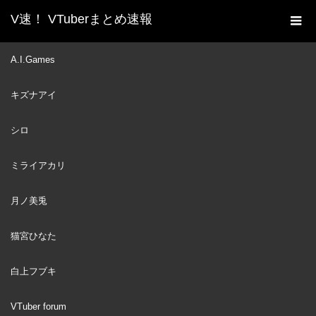
V速！ VTuberまとめ速報
新着動画一覧
VTuber
Tenshi From Japan
A.I.Games
ホーム
Heaven
キズナアイ
VTuber
2022
JUN
28
シロ
ミライアカリ
月ノ美兎
猫宮ひなた
白上フブキ
VTuber forum