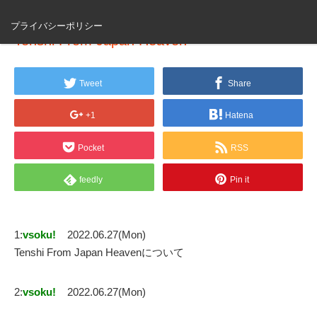
プライバシーポリシー
Tenshi From Japan Heaven
Tweet
Share
+1
Hatena
Pocket
RSS
feedly
Pin it
1:
vsoku!
2022.06.27(Mon)
Tenshi From Japan Heavenについて
2:
vsoku!
2022.06.27(Mon)