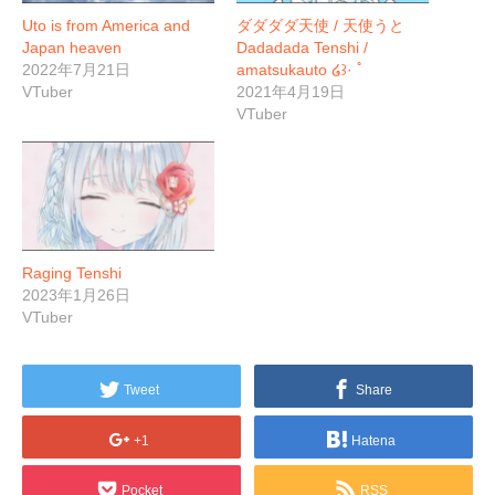
Uto is from America and
ダダダダ天使 / 天使うと
Japan heaven
Dadadada Tenshi /
2022年7月21日
amatsukauto ໒꒱· ﾟ
VTuber
2021年4月19日
VTuber
Raging Tenshi
2023年1月26日
VTuber
Tweet
Share
+1
Hatena
Pocket
RSS