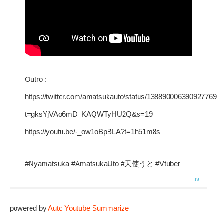
Outro :
https://twitter.com/amatsukauto/status/13889000639092776
t=gksYjVAo6mD_KAQWTyHU2Q&s=19
https://youtu.be/-_ow1oBpBLA?t=1h51m8s
#Nyamatsuka #AmatsukaUto #天使うと #Vtuber
powered by
Auto Youtube Summarize