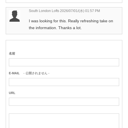
South London Lofts
2026/07/01/(水) 01:57 PM
I was looking for this. Really refreshing take on
the information. Thanks a lot.
名前
E-MAIL
- 公開されません -
URL