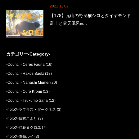
2022.11.02
【178】元山の野良猫シロとダイヤモンド
富士と露天風呂&…
カテゴリー-Category-
-Council- Ceres Fauna
(16)
-Council- Hakos Baelz
(18)
-Council- Nanashi Mumei
(20)
-Council- Ouro Kronii
(13)
-Council- Tsukumo Sana
(12)
-holoX-ラプラス・ダークネス
(3)
-holoX-博衣こより
(9)
-holoX-沙花叉クロヱ
(7)
-holoX-鷹嶺ルイ
(3)