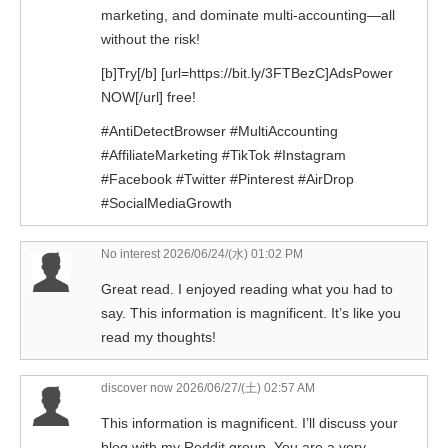
marketing, and dominate multi-accounting—all
without the risk!
[b]Try[/b] [url=https://bit.ly/3FTBezC]AdsPower
NOW[/url] free!
#AntiDetectBrowser #MultiAccounting
#AffiliateMarketing #TikTok #Instagram
#Facebook #Twitter #Pinterest #AirDrop
#SocialMediaGrowth
No interest
2026/06/24/(水) 01:02 PM
Great read. I enjoyed reading what you had to
say. This information is magnificent. It’s like you
read my thoughts!
discover now
2026/06/27/(土) 02:57 AM
This information is magnificent. I’ll discuss your
blog with my Reddit group. You are a very