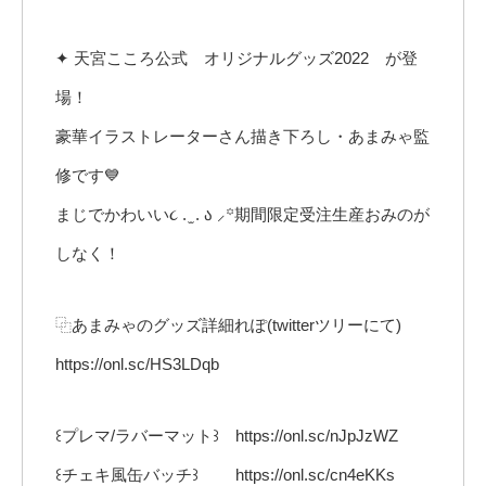
✦ 天宮こころ公式 オリジナルグッズ2022 が登
場！
豪華イラストレーターさん描き下ろし・あまみゃ監
修です💙
まじでかわいい૮ . ̫ . ა ⸝꙳期間限定受注生産おみのが
しなく！
⿻あまみゃのグッズ詳細れぽ(twitterツリーにて)
https://onl.sc/HS3LDqb
꒰プレマ/ラバーマット꒱ https://onl.sc/nJpJzWZ
꒰チェキ風缶バッチ꒱ https://onl.sc/cn4eKKs