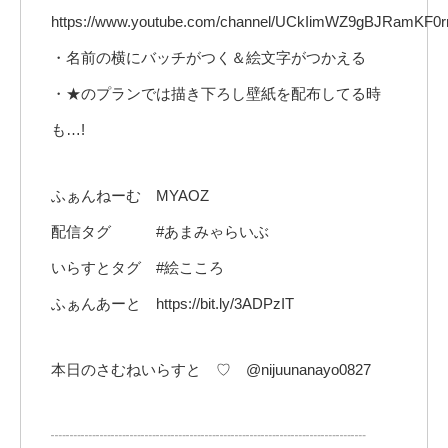
https://www.youtube.com/channel/UCkIimWZ9gBJRamKF0r
・名前の横にバッチがつく＆絵文字がつかえる
・★のプランでは描き下ろし壁紙を配布してる時
も…!
ふぁんねーむ MYAOZ
配信タグ #あまみゃらいぶ
いらすとタグ #絵こころ
ふぁんあーと https://bit.ly/3ADPzIT
本日のさむねいらすと ♡ @nijuunanayo0827
┈┈┈┈┈┈┈┈┈┈┈┈┈┈┈┈┈┈┈┈┈