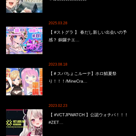
2025.03.28
【 #ストグラ 】 春だし新しい出会いの予
感？ 銅鑼チエ…
2023.08.18
【＃スバちょこルーナ】ホロ鯖夏祭
り！！！/MineCra…
2023.02.23
【 #VCTJPWATCH 】公認ウォチパ！！！
#ZET…