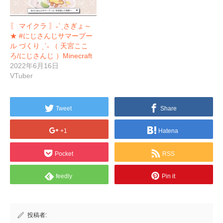
〖 マイクラ 〗˗ˋˏさぎょ～
★ #にじさんじサマープー
ル づくり ˎˊ˗ （ 天宮ここ
ろ/にじさんじ ）Minecraft
2022年6月16日
VTuber
Tweet
Share
+1
Hatena
Pocket
RSS
feedly
Pin it
投稿者: