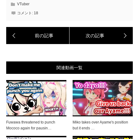
VTuber
コメント:
18
関連動画一覧
Fuwawa threatened to punch
Miko takes over Ayame's position
Mococo again for pausin…
but it ends …