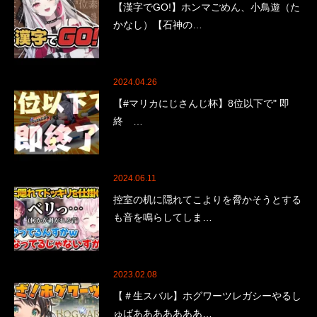
【漢字でGO!】ホンマごめん、小鳥遊（た
かなし）【石神の…
2024.04.26
【#マリカにじさんじ杯】8位以下で" 即
終 …
2024.06.11
控室の机に隠れてこよりを脅かそうとする
も音を鳴らしてしま…
2023.02.08
【＃生スバル】ホグワーツレガシーやるし
ゅばあああああああ…