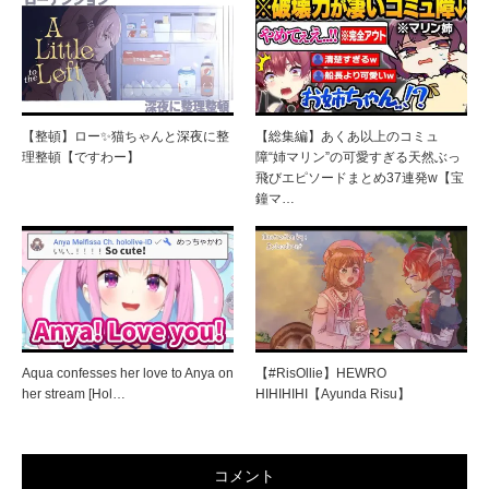
【整頓】ロー✨猫ちゃんと深夜に整
【総集編】あくあ以上のコミュ
理整頓【ですわー】
障“姉マリン”の可愛すぎる天然ぶっ
飛びエピソードまとめ37連発w【宝
鐘マ…
Aqua confesses her love to Anya on
【#RisOllie】HEWRO
her stream [Hol…
HIHIHIHI【Ayunda Risu】
コメント