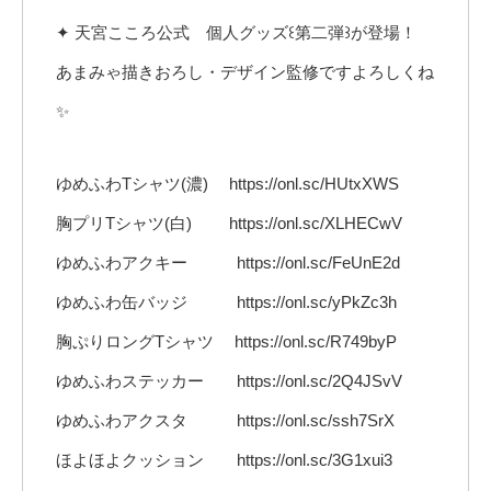
✦ 天宮こころ公式 個人グッズ꒰第二弾꒱が登場！
あまみゃ描きおろし・デザイン監修ですよろしくね
✨
ゆめふわTシャツ(濃) https://onl.sc/HUtxXWS
胸プリTシャツ(白) https://onl.sc/XLHECwV
ゆめふわアクキー https://onl.sc/FeUnE2d
ゆめふわ缶バッジ https://onl.sc/yPkZc3h
胸ぷりロングTシャツ https://onl.sc/R749byP
ゆめふわステッカー https://onl.sc/2Q4JSvV
ゆめふわアクスタ https://onl.sc/ssh7SrX
ほよほよクッション https://onl.sc/3G1xui3