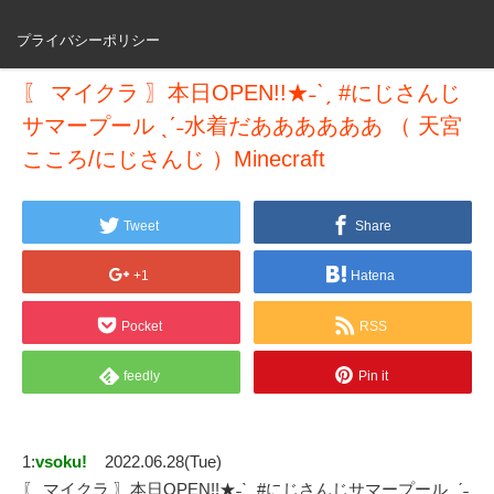
プライバシーポリシー
〖 マイクラ 〗本日OPEN!!★˗ˋˏ #にじさんじ
サマープール ˎˊ˗水着だああああああ （ 天宮
こころ/にじさんじ ）Minecraft
Tweet
Share
+1
Hatena
Pocket
RSS
feedly
Pin it
1:
vsoku!
2022.06.28(Tue)
〖 マイクラ 〗本日OPEN!!★˗ˋˏ #にじさんじサマープール ˎˊ˗