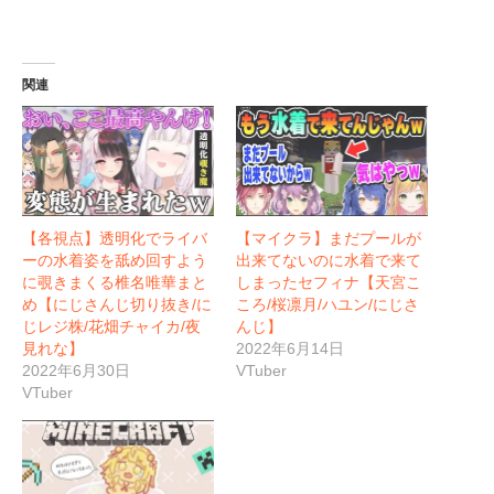
関連
【各視点】透明化でライバ
【マイクラ】まだプールが
ーの水着姿を舐め回すよう
出来てないのに水着で来て
に覗きまくる椎名唯華まと
しまったセフィナ【天宮こ
め【にじさんじ切り抜き/に
ころ/桜凛月/ハユン/にじさ
じレジ株/花畑チャイカ/夜
んじ】
見れな】
2022年6月14日
2022年6月30日
VTuber
VTuber