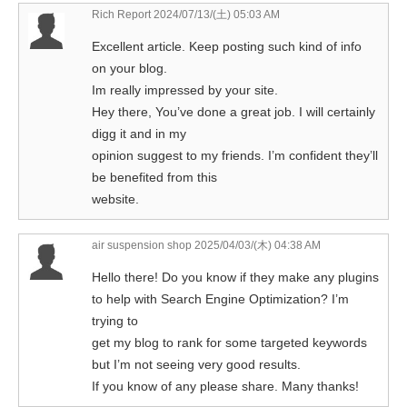
Rich Report
2024/07/13/(土) 05:03 AM
Excellent article. Keep posting such kind of info
on your blog.
Im really impressed by your site.
Hey there, You’ve done a great job. I will certainly
digg it and in my
opinion suggest to my friends. I’m confident they’ll
be benefited from this
website.
air suspension shop
2025/04/03/(木) 04:38 AM
Hello there! Do you know if they make any plugins
to help with Search Engine Optimization? I’m
trying to
get my blog to rank for some targeted keywords
but I’m not seeing very good results.
If you know of any please share. Many thanks!