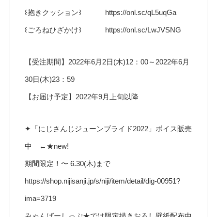
꒰抱きクッション꒱ https://onl.sc/qL5uqGa
꒰ごろねひざかけ꒱ https://onl.sc/LwJVSNG
【受注期間】2022年6月2日(木)12：00～2022年6月
30日(木)23：59
【お届け予定】2022年9月上旬以降
✦「にじさんじジューンブライド2022」ボイス販売
中 ←★new!
期間限定！〜 6.30(木)まで
https://shop.nijisanji.jp/s/niji/item/detail/dig-00951?
ima=3719
みゃんばーしっぷ★では限定描きおろし壁紙配布中