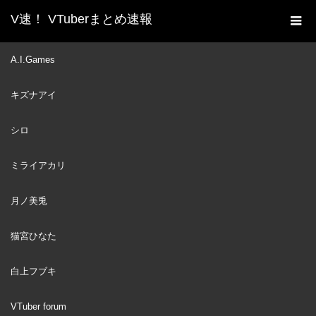
V速！ VTuberまとめ速報
新着動画一覧
VTuber
〖 マイクラ 〗本日OPEN!!
A.I.Games
ホーム
★˗ˋˏ #にじさんじサマープール ˎˊ˗水着だああああああ （ 天宮こ
キズナアイ
ころ/にじさんじ ）Minecraft
VTuber
2022
シロ
JUN
28
ミライアカリ
月ノ美兎
猫宮ひなた
白上フブキ
VTuber forum