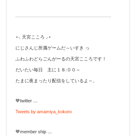
┈┈┈┈┈┈┈┈┈┈┈┈┈┈┈┈┈┈┈┈┈
⋆⸜ 天宮こころ ⸝⋆
にじさんじ所属ゲームだ～いすき っ
ふわふわどらごんがーるの天宮こころです！
だいたい毎日 主に１８:００～
たまに夜まったり配信をしているよ～。
💙twitter …
Tweets by amamiya_kokoro
💙member ship …