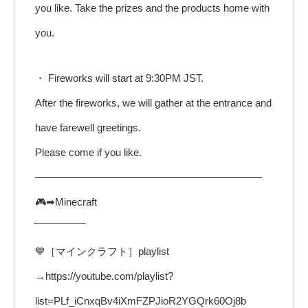
you like. Take the prizes and the products home with
you.
・ Fireworks will start at 9:30PM JST.
After the fireworks, we will gather at the entrance and
have farewell greetings.
Please come if you like.
——————————————————————
🎮➡Minecraft
̄ ̄ ̄ ̄ ̄ ̄ ̄ ̄ ̄ ̄ ̄ ̄ ̄ ̄ ̄ ̄ ̄ ̄ ̄
💙［マインクラフト］playlist
→https://youtube.com/playlist?
list=PLf_iCnxqBv4iXmFZPJioR2YGQrk60Oj8b