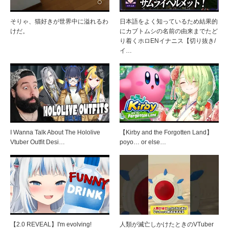
そりゃ、猫好きが世界中に溢れるわ
日本語をよく知っているため結果的
けだ。
にカブトムシの名前の由来までたど
り着くホロENイナニス【切り抜き/
イ…
I Wanna Talk About The Hololive
【Kirby and the Forgotten Land】
Vtuber Outfit Desi…
poyo… or else…
【2.0 REVEAL】I'm evolving!
人類が滅亡しかけたときのVTuber