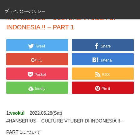
プライバシーポリシー
#HANSERIUS – CULTURE VTUBER DI
INDONESIA !! – PART 1
Tweet
Share
+1
Hatena
Pocket
RSS
feedly
Pin it
1:
vsoku!
2022.05.28(Sat)
#HANSERIUS – CULTURE VTUBER DI INDONESIA !! –
PART 1について