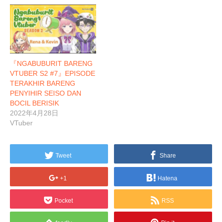
『NGABUBURIT BARENG
VTUBER S2 #7』EPISODE
TERAKHIR BARENG
PENYIHIR SEISO DAN
BOCIL BERISIK
2022年4月28日
VTuber
Tweet
Share
+1
Hatena
Pocket
RSS