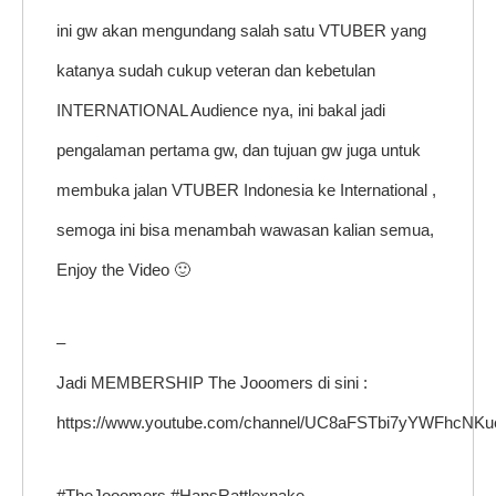
ini gw akan mengundang salah satu VTUBER yang
katanya sudah cukup veteran dan kebetulan
INTERNATIONAL Audience nya, ini bakal jadi
pengalaman pertama gw, dan tujuan gw juga untuk
membuka jalan VTUBER Indonesia ke International ,
semoga ini bisa menambah wawasan kalian semua,
Enjoy the Video 🙂
–
Jadi MEMBERSHIP The Jooomers di sini :
https://www.youtube.com/channel/UC8aFSTbi7yYWFhcNKue
#TheJooomers #HansRattlexnake