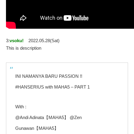
3:
vsoku!
2022.05.28(Sat)
This is description
INI NAMANYA BARU PASSION !!
#HANSERIUS with MAHA5 – PART 1
With :
@Andi Adinata【MAHA5】 @Zen
Gunawan【MAHA5】