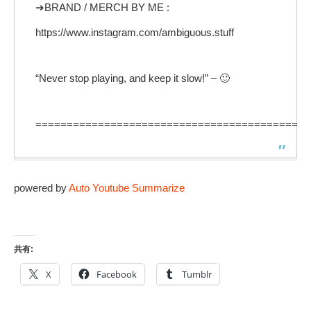
➔BRAND / MERCH BY ME :
https://www.instagram.com/ambiguous.stuff
“Never stop playing, and keep it slow!” – 🙂
==========================================
powered by
Auto Youtube Summarize
共有:
X
Facebook
Tumblr