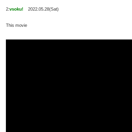
2:
vsoku!
2022.05.28(Sat)
This movie