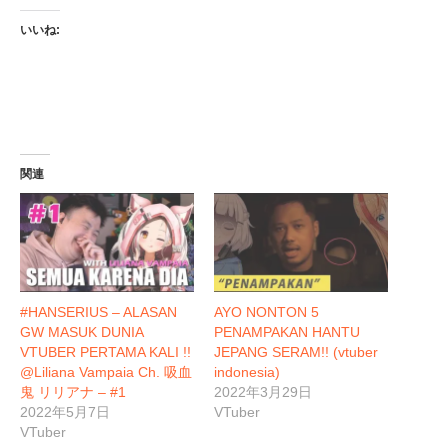
いいね:
関連
#HANSERIUS – ALASAN
AYO NONTON 5
GW MASUK DUNIA
PENAMPAKAN HANTU
VTUBER PERTAMA KALI !!
JEPANG SERAM!! (vtuber
@Liliana Vampaia Ch. 吸血
indonesia)
鬼 リリアナ – #1
2022年3月29日
2022年5月7日
VTuber
VTuber