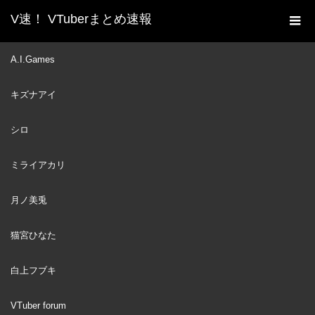
V速！ VTuberまとめ速報
新着動画一覧
VTuber
#HANSERIUS – CULTURE
A.I.Games
ホーム
VTUBER DI INDONESIA !! – PART 1
キズナアイ
VTuber
2022
MAY
28
シロ
ミライアカリ
月ノ美兎
猫宮ひなた
白上フブキ
VTuber forum