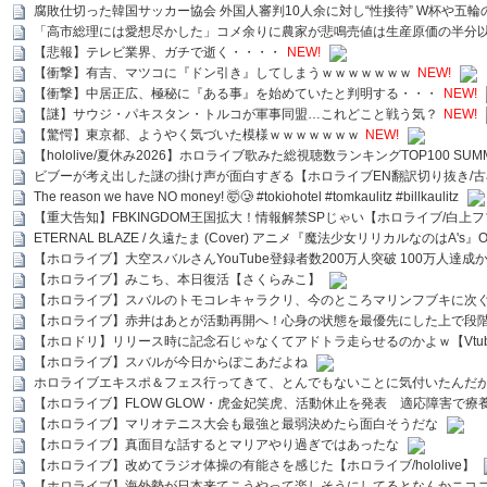
腐敗仕切った韓国サッカー協会 外国人審判10人余に対し“性接待” W杯や五輪
「高市総理には愛想尽かした」コメ余りに農家が悲鳴売値は生産原価の半分
【悲報】テレビ業界、ガチで逝く・・・・
NEW!
【衝撃】有吉、マツコに『ドン引き』してしまうｗｗｗｗｗｗｗ
NEW!
【衝撃】中居正広、極秘に『ある事』を始めていたと判明する・・・
NEW!
【謎】サウジ・パキスタン・トルコが軍事同盟…これどこと戦う気？
NEW!
【驚愕】東京都、ようやく気づいた模様ｗｗｗｗｗｗｗ
NEW!
【hololive/夏休み2026】ホロライブ歌みた総視聴数ランキングTOP100 SUMMER SPECI
ビブーが考え出した謎の掛け声が面白すぎる【ホロライブEN翻訳切り抜き/古
The reason we have NO money! 🤯🥲 #tokiohotel #tomkaulitz #billkaulitz
【重大告知】FBKINGDOM王国拡大！情報解禁SPじゃい【ホロライブ/白上
ETERNAL BLAZE / 久遠たま (Cover) アニメ『魔法少女リリカルなのはA's』
【ホロライブ】大空スバルさんYouTube登録者数200万人突破 100万人達成
【ホロライブ】みこち、本日復活【さくらみこ】
【ホロライブ】スバルのトモコレキャラクリ、今のところマリンフブキに次ぐ
【ホロライブ】赤井はあとが活動再開へ！心身の状態を最優先にした上で段
【ホロドリ】リリース時に記念石じゃなくてアドトラ走らせるのかよｗ【Vtub
【ホロライブ】スバルが今日からぽこあだよね
ホロライブエキスポ＆フェス行ってきて、とんでもないことに気付いたんだ
【ホロライブ】FLOW GLOW・虎金妃笑虎、活動休止を発表 適応障害で療
【ホロライブ】マリオテニス大会も最強と最弱決めたら面白そうだな
【ホロライブ】真面目な話するとマリアやり過ぎではあったな
【ホロライブ】改めてラジオ体操の有能さを感じた【ホロライブ/hololive】
【ホロライブ】海外勢が日本来てこうやって楽しそうにしてるとなんかニコ