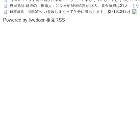
自民党総.裁選の「推薦人」に反日朝鮮壺議員が58人、裏金議員は21人 もう滅茶苦茶
日本政府「害獣のシカを殺しまくって半分に減らします」 [271912485]
Powered by livedoor 相互RSS