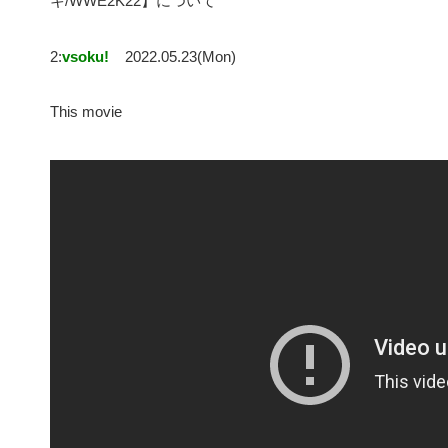
キ/WWE2K22】について
2:
vsoku!
2022.05.23(Mon)
This movie