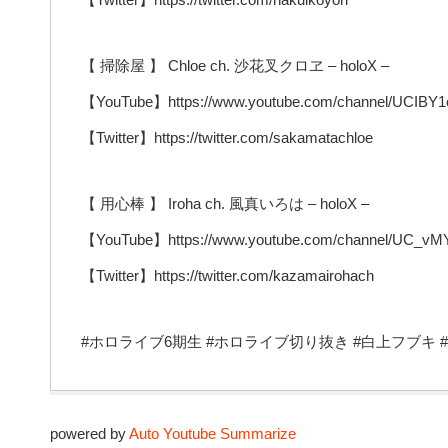
【 掃除屋 】 Chloe ch. 沙花叉クロヱ – holoX –
【YouTube】https://www.youtube.com/channel/UCIBY
【Twitter】https://twitter.com/sakamatachloe
【 用心棒 】 Iroha ch. 風真いろは – holoX –
【YouTube】https://www.youtube.com/channel/UC_
【Twitter】https://twitter.com/kazamairohach
#ホロライブ6期生 #ホロライブ切り抜き #白上フブキ #holoX
powered by
Auto Youtube Summarize