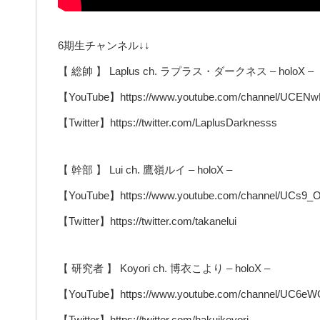
6期生チャンネル↓↓
【 総帥 】 Laplus ch. ラプラス・ダークネス – holoX –
【YouTube】https://www.youtube.com/channel/UCE
【Twitter】https://twitter.com/LaplusDarknesss
【 幹部 】 Lui ch. 鷹嶺ルイ – holoX –
【YouTube】https://www.youtube.com/channel/UCs
【Twitter】https://twitter.com/takanelui
【 研究者 】 Koyori ch. 博衣こより – holoX –
【YouTube】https://www.youtube.com/channel/UC6
【Twitter】https://twitter.com/hakuikoyori