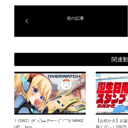
関連
〘OW2〙(҂‾ ▵‾)︻デ═一 (˚▽˚'!)/ WAKE
【お絵かき】お誕
UP …lazy…
描くぞぃ！200