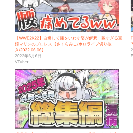
【WWE2K22】自爆して腰をいわす姿が解釈一致すぎる宝
P
鐘マリンのプロレス【さくらみこ/ホロライブ切り抜
"
き/2022.06.06】
2022年6月6日
VTuber