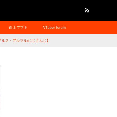
RSS
白上フブキ
VTuber forum
アルス・アルマル/にじさんじ】