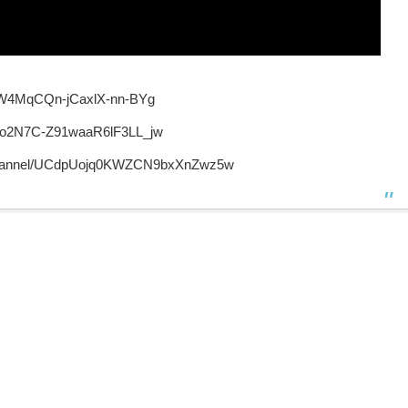
XW4MqCQn-jCaxlX-nn-BYg
Co2N7C-Z91waaR6lF3LL_jw
annel/UCdpUojq0KWZCN9bxXnZwz5w