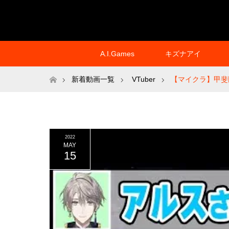
A.I.Games
キズナアイ
ホーム
新着動画一覧
VTuber
【マイクラ】甲斐
2022
MAY
15