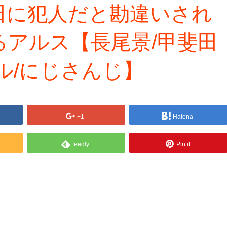
田に犯人だと勘違いされ
るアルス【長尾景/甲斐田
ル/にじさんじ】
+1
Hatena
feedly
Pin it