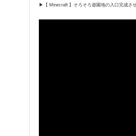
▶【 Minecraft 】そろそろ遊園地の入口完