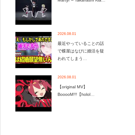
Martyr – Takanashi Kia…
2026.08.01
最近やっていることの話
で蝶屋はなびに婚活を疑
われてしまう…
2026.08.01
【original MV】
BooooM!!!【holol…