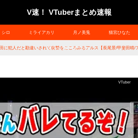
V速！ VTuberまとめ速報
シロ
ミライアカリ
月ノ美兎
猫宮ひなた
田に犯人だと勘違いされて復讐をこころみるアルス【長尾景/甲斐田晴/
プライバシーポリシー
VTuber