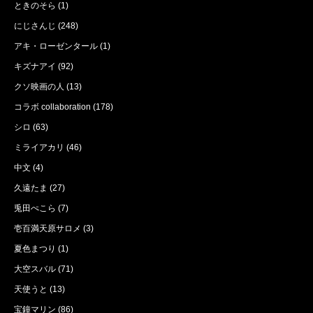
ときのそら
(1)
にじさんじ
(248)
アキ・ローゼンタール
(1)
キズナアイ
(92)
クソ映画の人
(13)
コラボ collaboration
(178)
シロ
(63)
ミライアカリ
(46)
中文
(4)
久遠たま
(27)
兎田ぺこら
(7)
壱百満天原サロメ
(3)
夏色まつり
(1)
大空スバル
(71)
天使うと
(13)
宝鐘マリン
(86)