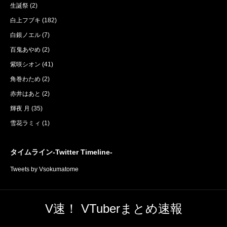
生誕祭
(2)
白上フブキ
(182)
白銀ノエル
(7)
百鬼あやめ
(2)
紫咲シオン
(41)
角巻わため
(2)
赤井はあと
(2)
輝夜 月
(35)
雪花ラミィ
(1)
タイムライン-Twitter Timeline-
Tweets by Vsokumatome
V速！ VTuberまとめ速報