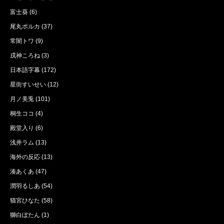
富士葵
(6)
尾丸ポルカ
(37)
常闇トワ
(9)
戌神ころね
(3)
日本語字幕
(172)
星街すいせい
(12)
月ノ美兎
(101)
桐生ココ
(4)
殿堂入り
(6)
浅井ラム
(13)
海外の反応
(13)
湊あくあ
(47)
潤羽るしあ
(54)
猫宮ひなた
(58)
獅白ぼたん
(1)