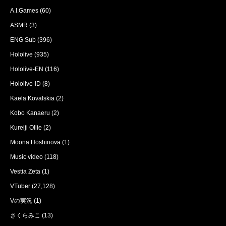
A.I.Games
(60)
ASMR
(3)
ENG Sub
(396)
Hololive
(935)
Hololive-EN
(116)
Hololive-ID
(8)
Kaela Kovalskia
(2)
Kobo Kanaeru
(2)
Kureiji Ollie
(2)
Moona Hoshinova
(1)
Music video
(118)
Vestia Zeta
(1)
VTuber
(27,128)
Vの実況
(1)
さくらみこ
(13)