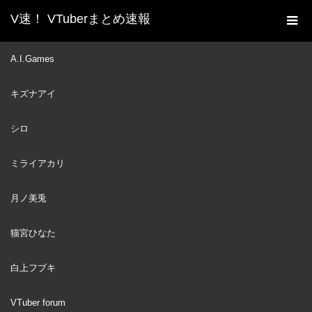
V速！ VTuberまとめ速報
新着動画一覧
VTuber
しんちゃん シロ 再会シー
A.I.Games
ホーム
ン
キズナアイ
VTuber
2022
MAY
11
シロ
ミライアカリ
月ノ美兎
猫宮ひなた
白上フブキ
VTuber forum