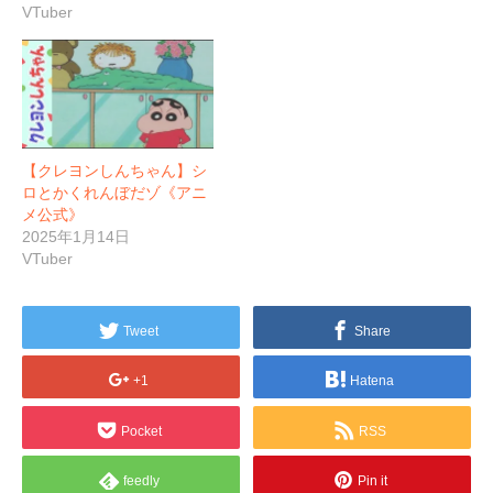
VTuber
【クレヨンしんちゃん】シ
ロとかくれんぼだゾ《アニ
メ公式》
2025年1月14日
VTuber
Tweet
Share
+1
Hatena
Pocket
RSS
feedly
Pin it