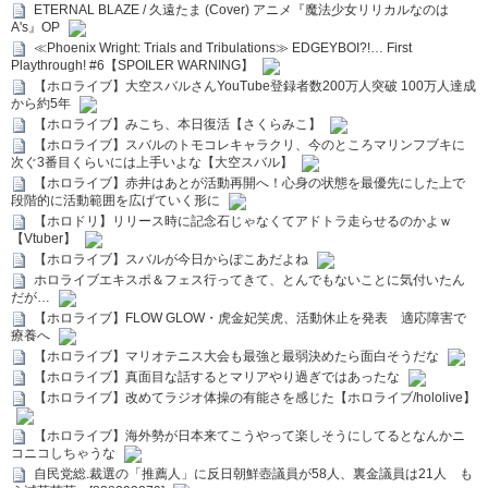
ETERNAL BLAZE / 久遠たま (Cover) アニメ『魔法少女リリカルなのは
A's』OP
≪Phoenix Wright: Trials and Tribulations≫ EDGEYBOI?!… First
Playthrough! #6【SPOILER WARNING】
【ホロライブ】大空スバルさんYouTube登録者数200万人突破 100万人達成
から約5年
【ホロライブ】みこち、本日復活【さくらみこ】
【ホロライブ】スバルのトモコレキャラクリ、今のところマリンフブキに
次ぐ3番目くらいには上手いよな【大空スバル】
【ホロライブ】赤井はあとが活動再開へ！心身の状態を最優先にした上で
段階的に活動範囲を広げていく形に
【ホロドリ】リリース時に記念石じゃなくてアドトラ走らせるのかよｗ
【Vtuber】
【ホロライブ】スバルが今日からぽこあだよね
ホロライブエキスポ＆フェス行ってきて、とんでもないことに気付いたん
だが…
【ホロライブ】FLOW GLOW・虎金妃笑虎、活動休止を発表 適応障害で
療養へ
【ホロライブ】マリオテニス大会も最強と最弱決めたら面白そうだな
【ホロライブ】真面目な話するとマリアやり過ぎではあったな
【ホロライブ】改めてラジオ体操の有能さを感じた【ホロライブ/hololive】
【ホロライブ】海外勢が日本来てこうやって楽しそうにしてるとなんかニ
コニコしちゃうな
自民党総.裁選の「推薦人」に反日朝鮮壺議員が58人、裏金議員は21人 も