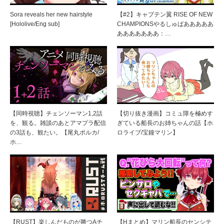
Sora reveals her new hairstyle
【#2】キャプテン翼 RISE OF NEW
[Hololive/Eng sub]
CHAMPIONSやるしゅばあああああ
あああああああ：…
【同時視聴】チェンソーマン1,2話
【切り抜き漫画】コミュ障を極めす
を、観る。雑談のあとアマプラ配信
ぎている船長のお姉ちゃんの話【ホ
の3話も、観たい。【尾丸ポルカ/
ロライブ/宝鐘マリン】
ホ…
【RUST】楽しんだものが勝つAチ
【Hまとめ】マリン船長のセンシテ