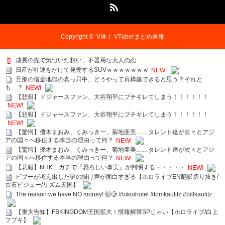
RSS
Copyright ©
V速！ VTuberまとめ速報
成長の先で気づいた想い、不器用な大人の恋
日産が社運をかけて発売するSUVｗｗｗｗｗｗｗ
NEW!
旦那の借金地獄の真っ只中、どうやって再構築できると思う？それと
も…？
NEW!
【悲報】ドジャースファン、大谷翔平にブチギレてしまう！！！！！！
NEW!
【悲報】ドジャースファン、大谷翔平にブチギレてしまう！！！！！！
NEW!
【驚愕】優木まおみ、くみっきー、菊地亜美……タレント達が次々とアジ
アの国々へ移住する本当の理由って何？
NEW!
【驚愕】優木まおみ、くみっきー、菊地亜美……タレント達が次々とアジ
アの国々へ移住する本当の理由って何？
NEW!
【悲報】NHK、ガチで『恐ろしい事実』が判明する・・・・・
NEW!
ビブーが考え出した謎の掛け声が面白すぎる【ホロライブEN翻訳切り抜き/
古石ビジュー/リズム天国】
The reason we have NO money! 🤯🥲 #tokiohotel #tomkaulitz #billkaulitz
【重大告知】FBKINGDOM王国拡大！情報解禁SPじゃい【ホロライブ/白上
フブキ】