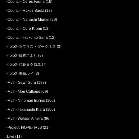
-Council- Ceres Fauna
(16)
-Council- Hakos Baelz
(18)
-Council- Nanashi Mumei
(20)
-Council- Ouro Kronii
(13)
-Council- Tsukumo Sana
(12)
-holoX-ラプラス・ダークネス
(3)
-holoX-博衣こより
(9)
-holoX-沙花叉クロヱ
(7)
-holoX-鷹嶺ルイ
(3)
-Myth- Gawr Gura
(198)
-Myth- Mori Calliope
(69)
-Myth- Ninomae Ina'nis
(106)
-Myth- Takanashi Kiara
(105)
-Myth- Watson Amelia
(96)
-Project: HOPE- IRyS
(21)
.Live
(11)