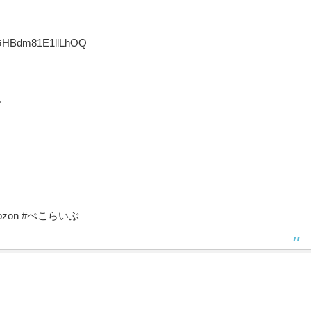
gGHBdm81E1llLhOQ
.
pekozon #ぺこらいぶ