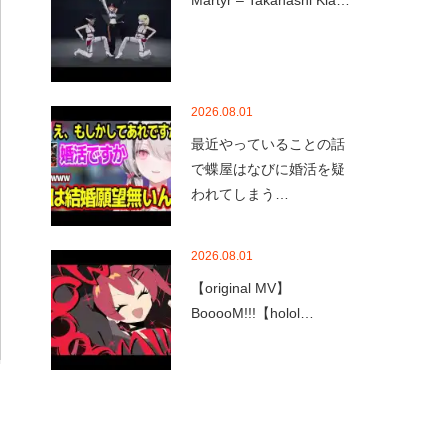
Martyr – Takanashi Kia…
2026.08.01
最近やっていることの話
で蝶屋はなびに婚活を疑
われてしまう…
2026.08.01
【original MV】
BooooM!!!【holol…