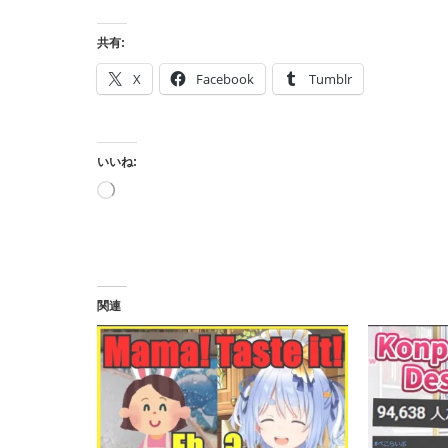
共有:
X
Facebook
Tumblr
いいね:
読
み
込
み
中…
関連