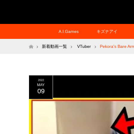
A.I.Games
キズナアイ
ホーム
新着動画一覧
VTuber
Pekora's Bare Ar
2022
MAY
09