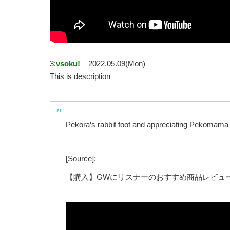
3:
vsoku!
2022.05.09(Mon)
This is description
Pekora’s rabbit foot and appreciating Pekomama
[Source]:
【購入】GWにリスナーのおすすめ商品レビュ