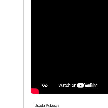
「Usada Pekora」