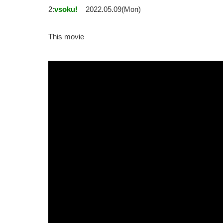
2:
vsoku!
2022.05.09(Mon)
This movie