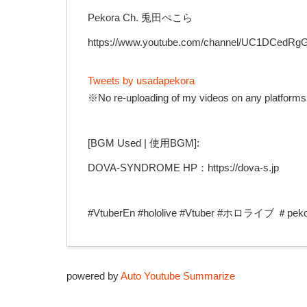
Pekora Ch. 兎田ぺこら
https://www.youtube.com/channel/UC1DCedR
Tweets by usadapekora
※No re-uploading of my videos on any platforms
[BGM Used | 使用BGM]:
DOVA-SYNDROME HP：https://dova-s.jp
#VtuberEn #hololive #Vtuber #ホロライブ ＃
powered by
Auto Youtube Summarize