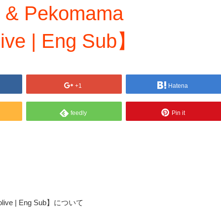
ms & Pekomama
live | Eng Sub】
+1
Hatena
feedly
Pin it
ololive | Eng Sub】について