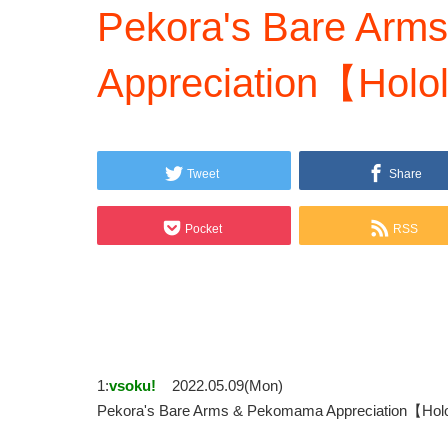
Pekora's Bare Ar
Appreciation【Holo
Tweet
Share
Pocket
RSS
1:
vsoku!
2022.05.09(Mon)
Pekora's Bare Arms & Pekomama Appreciation【H