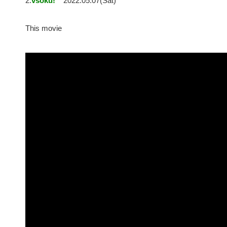
2:
vsoku!
2022.05.07(Sat)
This movie