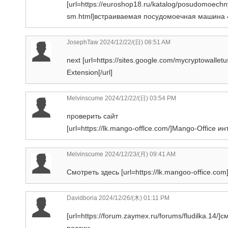
[url=https://euroshop18.ru/katalog/posudomoec
sm.html]встраиваемая посудомоечная машина 45
JosephTaw
2024/12/22/(日) 08:51 AM
next [url=https://sites.google.com/mycryptowall
Extension[/url]
Melvinscume
2024/12/22/(日) 03:54 PM
проверить сайт
[url=https://lk.mango-offlce.com/]Mango-Office ин
Melvinscume
2024/12/23/(月) 09:41 AM
Смотреть здесь [url=https://lk.mangoo-office.co
Davidboria
2024/12/26/(木) 01:11 PM
[url=https://forum.zaymex.ru/forums/fludilka.14/
россии