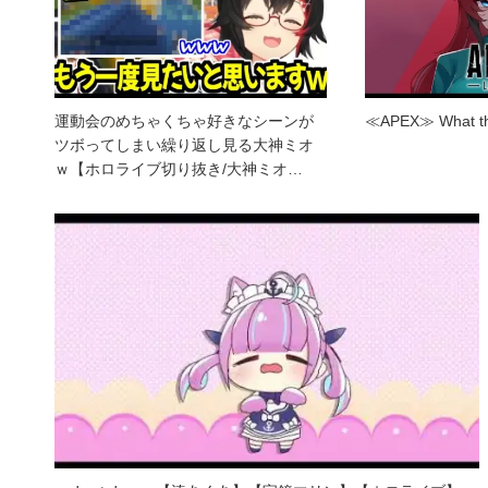
運動会のめちゃくちゃ好きなシーンが
≪APEX≫ What the
ツボってしまい繰り返し見る大神ミオ
ｗ【ホロライブ切り抜き/大神ミオ…