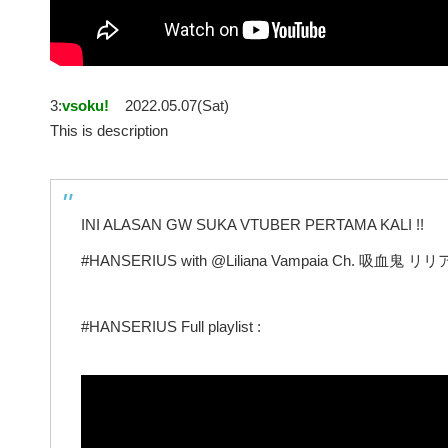
3:
vsoku!
2022.05.07(Sat)
This is description
INI ALASAN GW SUKA VTUBER PERTAMA KALI !!
#HANSERIUS with @Liliana Vampaia Ch. 吸血鬼 リリ
#HANSERIUS Full playlist :