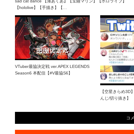
sad cat dance 【湊あくあ】【宝鐘マリン】【ホロライブ】
【hololive】【手描き】【…
VTuber最協決定戦 ver.APEX LEGENDS
Season6 本配信【#V最協S6】
【空星きらめ3D】
んじ/切り抜き】
コ