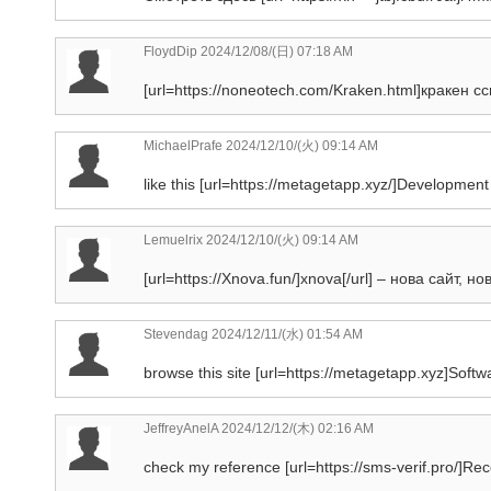
FloydDip
2024/12/08/(日) 07:18 AM
[url=https://noneotech.com/Kraken.html]кракен с
MichaelPrafe
2024/12/10/(火) 09:14 AM
like this [url=https://metagetapp.xyz/]Development
Lemuelrix
2024/12/10/(火) 09:14 AM
[url=https://Xnova.fun/]xnova[/url] – нова сайт, н
Stevendag
2024/12/11/(水) 01:54 AM
browse this site [url=https://metagetapp.xyz]Softw
JeffreyAnelA
2024/12/12/(木) 02:16 AM
check my reference [url=https://sms-verif.pro/]Rec