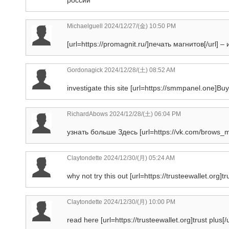
Michaelguell
2024/12/27/(金) 10:50 PM
[url=https://promagnit.ru/]печать магнитов[/url]
Gordonagick
2024/12/28/(土) 08:52 AM
investigate this site [url=https://smmpanel.one]Buy
RichardAbows
2024/12/28/(土) 06:04 PM
узнать больше Здесь [url=https://vk.com/brows_m
Claytondette
2024/12/30/(月) 05:24 AM
why not try this out [url=https://trusteewallet.org]tr
Claytondette
2024/12/30/(月) 10:00 PM
read here [url=https://trusteewallet.org]trust plus[/u