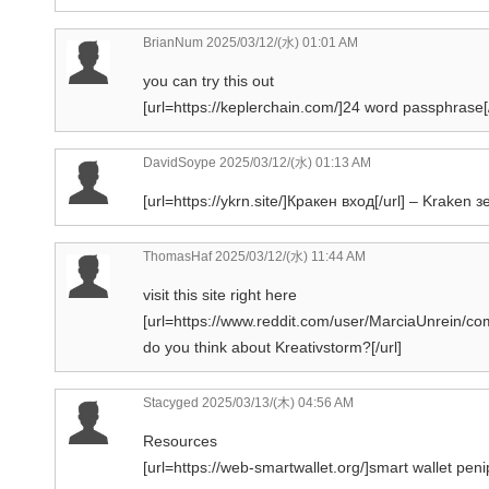
BrianNum
2025/03/12/(水) 01:01 AM
you can try this out
[url=https://keplerchain.com/]24 word passphrase[/
DavidSoype
2025/03/12/(水) 01:13 AM
[url=https://ykrn.site/]Кракен вход[/url] – Krake
ThomasHaf 2025/03/12/(水) 11:44 AM
visit this site right here
[url=https://www.reddit.com/user/MarciaUnrein/
do you think about Kreativstorm?[/url]
Stacyged
2025/03/13/(木) 04:56 AM
Resources
[url=https://web-smartwallet.org/]smart wallet peni