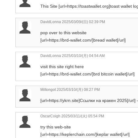
This Site [url=https://toastwallet.org]toast wallet log
DavidLonna
2025/03/09/(日) 02:39 PM
pop over to this website
[url=https://brd-wallet.com/]bread wallet[/url]
DavidLonna
2025/03/10/(月) 04:54 AM
visit this site right here
[url=https://brd-wallet.com/]brd bitcoin wallet[/url]
Miltongot
2025/03/10/(月) 08:27 PM
[url=https://ykrn.site]Ссылки на кракен 2025[/url
OscarCoigh
2025/03/11/(火) 05:54 PM
try this web-site
[url=https://keplerchain.com/]keplar wallet[/url]