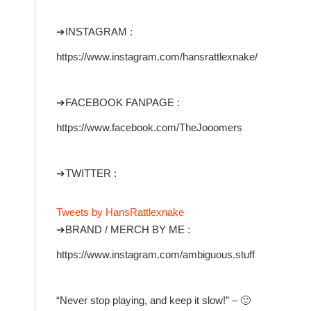
➔INSTAGRAM :
https://www.instagram.com/hansrattlexnake/
➔FACEBOOK FANPAGE :
https://www.facebook.com/TheJooomers
➔TWITTER :
Tweets by HansRattlexnake
➔BRAND / MERCH BY ME :
https://www.instagram.com/ambiguous.stuff
“Never stop playing, and keep it slow!” – 🙂