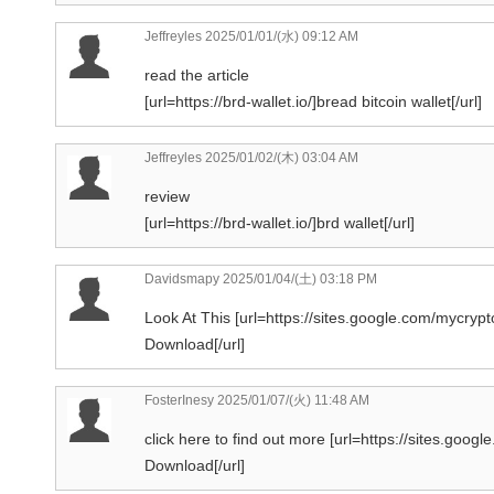
Jeffreyles
2025/01/01/(水) 09:12 AM
read the article
[url=https://brd-wallet.io/]bread bitcoin wallet[/url]
Jeffreyles
2025/01/02/(木) 03:04 AM
review
[url=https://brd-wallet.io/]brd wallet[/url]
Davidsmapy
2025/01/04/(土) 03:18 PM
Look At This [url=https://sites.google.com/mycr
Download[/url]
FosterInesy
2025/01/07/(火) 11:48 AM
click here to find out more [url=https://sites.go
Download[/url]