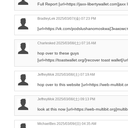
Full Report [url=https://jaxx-libertywallet.com]jaxx li
BradleyLek
2025/03/07/(金) 07:23 PM
[url=https://vk.com/podslushanomoskwa]Знакомс
Charlesked
2025/03/08/(土) 07:16 AM
hop over to these guys
[url=https://toastwallet.org/]recover toast wallet[/url
JeffreyMok
2025/03/08/(土) 07:19 AM
hop over to this website [url=https://web-multibit.o
JeffreyMok
2025/03/08/(土) 09:13 PM
look at this now [url=https://web-multibit.org]multibit
MichaelBes
2025/03/09/(日) 04:35 AM