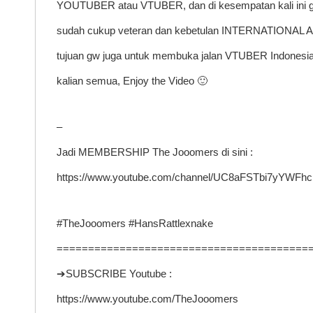
YOUTUBER atau VTUBER, dan di kesempatan kali ini 
sudah cukup veteran dan kebetulan INTERNATIONAL Aud
tujuan gw juga untuk membuka jalan VTUBER Indonesia
kalian semua, Enjoy the Video 🙂
–
Jadi MEMBERSHIP The Jooomers di sini :
https://www.youtube.com/channel/UC8aFSTbi7yYWFhc
#TheJooomers #HansRattlexnake
========================================
➔SUBSCRIBE Youtube :
https://www.youtube.com/TheJooomers