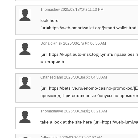
Thomasfew
2025/03/13/(木) 11:13 PM
look here
[url=https://web-smartwallet.org/]smart wallet tradi
DonaldRhisk
2025/03/17/(月) 06:55 AM
[url=https://kupit.auto-msk.top]Купить права бе
категории b
Charlesglano
2025/03/18/(火) 04:58 AM
[url=https://betslive.ru/enomo-casino-promokod
промокод, Приветственные бонусы по промокод
Thomasnaive
2025/03/19/(水) 03:21 AM
take a look at the site here [url=https://web-lumiwa
Arthurmitle
2025/03/20/(木) 07:57 AM