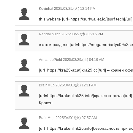
Kevinhat
2025/03/25/(火) 12:14 PM
this website [url=https://surfwallet.io/]surf tech[/url]
Randallbuich 2025/03/27/(木) 06:15 PM
в этом разделе [url=https://megamoriartyc09o3sey
ArmandoPield
2025/03/29/(土) 04:19 AM
[url=https://kra29-at.at]kra29 сс[/url] – кракен 
BrainMup
2025/04/01/(火) 12:11 AM
[url=https://krakenlink25.info/]кракен зеркало[/
Кракен
BrainMup
2025/04/01/(火) 07:57 AM
[url=https://krakenlink25.info]безопасность при