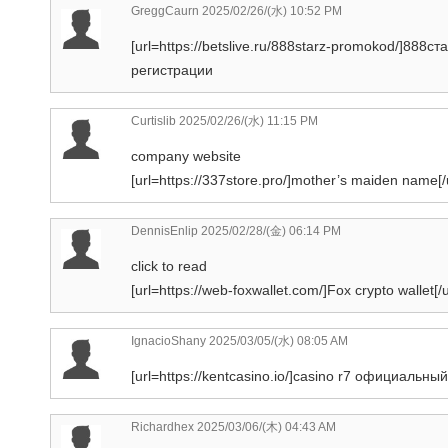
GreggCaurn
2025/02/26/(水) 10:52 PM
[url=https://betslive.ru/888starz-promokod/]888
регистрации
Curtislib
2025/02/26/(水) 11:15 PM
company website
[url=https://337store.pro/]mother’s maiden name[/u
DennisEnlip
2025/02/28/(金) 06:14 PM
click to read
[url=https://web-foxwallet.com/]Fox crypto wallet[/u
IgnacioShany
2025/03/05/(水) 08:05 AM
[url=https://kentcasino.io/]casino r7 официальны
Richardhex
2025/03/06/(木) 04:43 AM