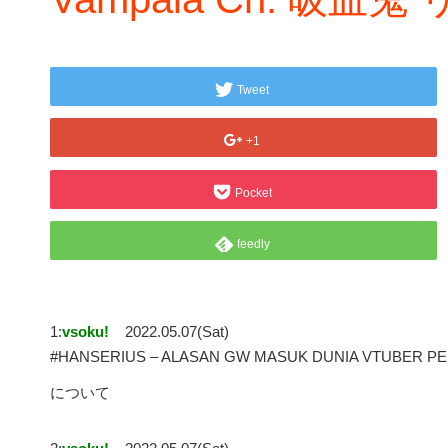
Tweet
+1
Pocket
feedly
1:
vsoku!
2022.05.07(Sat)
#HANSERIUS – ALASAN GW MASUK DUNIA VTUBER PERT
について