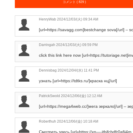
コメント ( 829 )
HenryWab
2024/12/03/(火) 09:34 AM
[url=https://savagg.com]bestchange sova[/url] – s
Darringah
2024/12/03/(火) 09:59 PM
click this link here now [url=https://tutoriage.net]in
Dennisbag
2024/12/04/(水) 11:41 PM
узнать [url=https://tdtks.ru/]краска нц[/url]
PatrickSwold
2024/12/06/(金) 12:12 AM
[url=https://mega4web.cc/]мега зеркало[/url] – 
Roberthuh
2024/12/06/(金) 10:18 AM
Смотреть здесь [url=https://xn—-jtbjfcbdfr0afji4m.