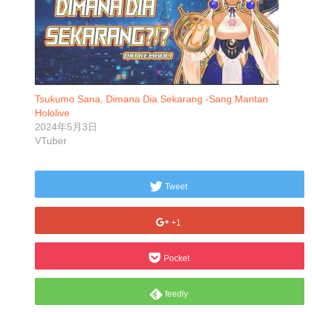
Tsukumo Sana, Dimana Dia Sekarang -Sang Mantan
Hololive
2024年5月3日
VTuber
Tweet
+1
Pocket
feedly