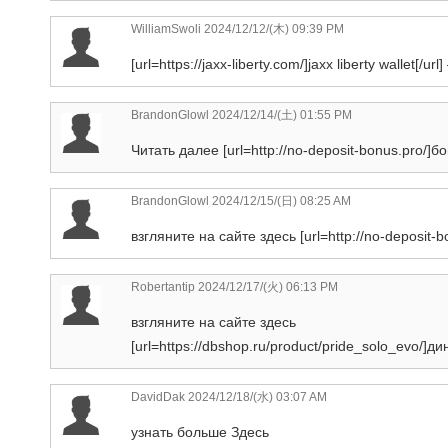
WilliamSwoli
2024/12/12/(木) 09:39 PM
[url=https://jaxx-liberty.com/]jaxx liberty wallet[/url]
BrandonGlowl
2024/12/14/(土) 01:55 PM
Читать далее [url=http://no-deposit-bonus.pro/]б
BrandonGlowl
2024/12/15/(日) 08:25 AM
взгляните на сайте здесь [url=http://no-deposit-
Robertantip
2024/12/17/(火) 06:13 PM
взгляните на сайте здесь
[url=https://dbshop.ru/product/pride_solo_evo/]ди
DavidDak
2024/12/18/(水) 03:07 AM
узнать больше Здесь