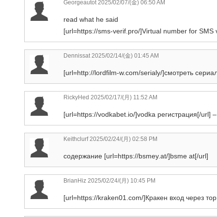
Georgeautot
2025/02/07/(金) 06:50 AM
read what he said
[url=https://sms-verif.pro/]Virtual number for SMS ve
Dennissat
2025/02/14/(金) 01:45 AM
[url=http://lordfilm-w.com/serialy/]смотреть с
RickyHed
2025/02/17/(月) 11:52 AM
[url=https://vodkabet.io/]vodka регистрация[/url]
Keithclurf
2025/02/24/(月) 02:58 PM
содержание [url=https://bsmey.at/]bsme at[/url]
BrianHiz
2025/02/24/(月) 10:45 PM
[url=https://kraken01.com/]Кракен вход через тор