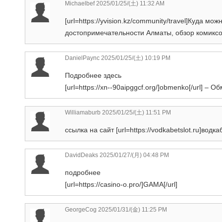
Michaelbef
2025/01/25/(土) 11:32 AM
[url=https://yvision.kz/community/travel]Куда мо
достопримечательности Алматы, обзор комикс
DanielPaync
2025/01/25/(土) 10:19 PM
Подробнее здесь
[url=https://xn--90aipggcf.org/]obmenko[/url] –
Williamaburb
2025/01/25/(土) 11:51 PM
ссылка на сайт [url=https://vodkabetslot.ru]водк
DavidDeaks
2025/01/27/(月) 04:48 PM
подробнее
[url=https://casino-o.pro/]GAMA[/url]
GeorgeCog
2025/01/31/(金) 11:25 PM