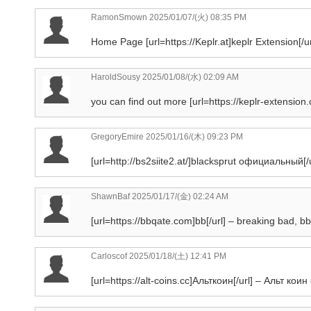
RamonSmown
2025/01/07/(火) 08:35 PM
Home Page [url=https://Keplr.at]keplr Extension[/ur
HaroldSousy
2025/01/08/(水) 02:09 AM
you can find out more [url=https://keplr-extension.c
GregoryEmire
2025/01/16/(木) 09:23 PM
[url=http://bs2siite2.at/]blacksprut официальный[/
ShawnBaf
2025/01/17/(金) 02:24 AM
[url=https://bbqate.com]bb[/url] – breaking bad, bb
Carloscof
2025/01/18/(土) 12:41 PM
[url=https://alt-coins.cc]Альткоин[/url] – Альт ко