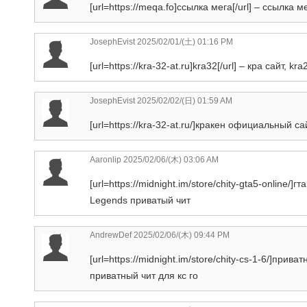
[url=https://meqa.fo]ссылка мега[/url] – ссылка 
JosephEvist
2025/02/01/(土) 01:16 PM
[url=https://kra-32-at.ru]kra32[/url] – кра сайт, kra
JosephEvist
2025/02/02/(日) 01:59 AM
[url=https://kra-32-at.ru/]кракен официальный сай
Aaronlip
2025/02/06/(木) 03:06 AM
[url=https://midnight.im/store/chity-gta5-online/]
Legends приватый чит
AndrewDef
2025/02/06/(木) 09:44 PM
[url=https://midnight.im/store/chity-cs-1-6/]прива
приватный чит для кс го