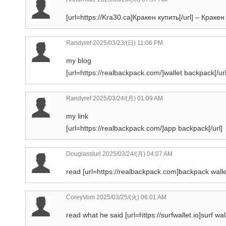
[url=https://Kra30.ca]Кракен купить[/url] – Краке
Randyref
2025/03/23/(日) 11:06 PM
my blog
[url=https://realbackpack.com/]wallet backpack[/url
Randyref
2025/03/24/(月) 01:09 AM
my link
[url=https://realbackpack.com/]app backpack[/url]
Douglasslurl
2025/03/24/(月) 04:07 AM
read [url=https://realbackpack.com]backpack wallet
CoreyVom
2025/03/25/(火) 06:01 AM
read what he said [url=https://surfwallet.io]surf wal