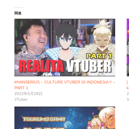
関連
#HANSERIUS – CULTURE VTUBER DI INDONESIA !! –
[
PART 1
k
2022年5月28日
VTuber
V