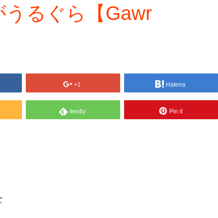
うるぐら【Gawr
+1
Hatena
feedly
Pin it
て