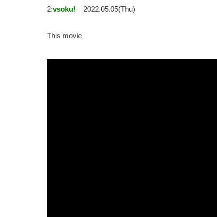
2:
vsoku!
2022.05.05(Thu)
This movie