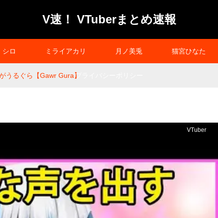
V速！ VTuberまとめ速報
シロ
ミライアカリ
月ノ美兎
猫宮ひなた
うるぐら【Gawr Gura】
プライバシーポリシー
VTuber