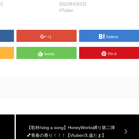
日
2022年5月5日
VTuber
+1
Hatena
feedly
Pin it
【歌枠/sing a song】HoneyWorks縛り第二弾
💕青春の香り！！！【Vtuber/久遠たま】