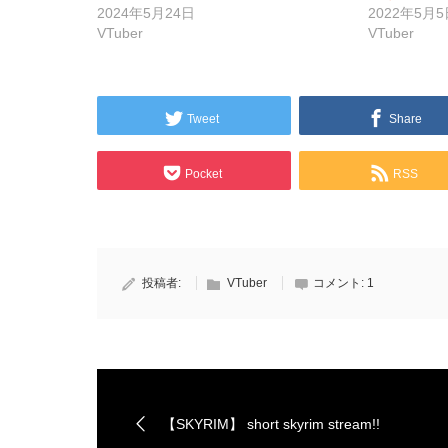
2024年5月24日
2022年5月5
VTuber
VTuber
Tweet
Share
Pocket
RSS
投稿者:
VTuber
コメント:
1
【SKYRIM】 short skyrim stream!!