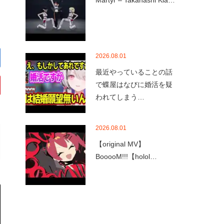
Martyr – Takanashi Kia…
2026.08.01
最近やっていることの話
で蝶屋はなびに婚活を疑
われてしまう…
2026.08.01
【original MV】
BooooM!!!【holol…