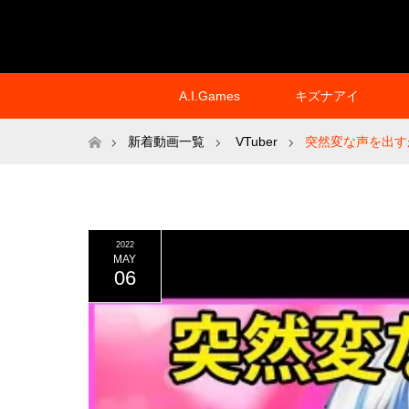
A.I.Games
キズナアイ
ホーム
新着動画一覧
VTuber
突然変な声を出すが
2022
MAY
06