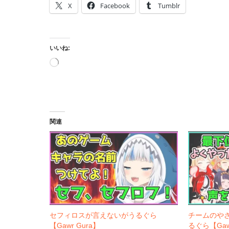
X
Facebook
Tumblr
いいね:
読
み
込
み
中…
関連
セフィロスが言えないがうるぐら
チームのや
【Gawr Gura】
るぐら【Gawr