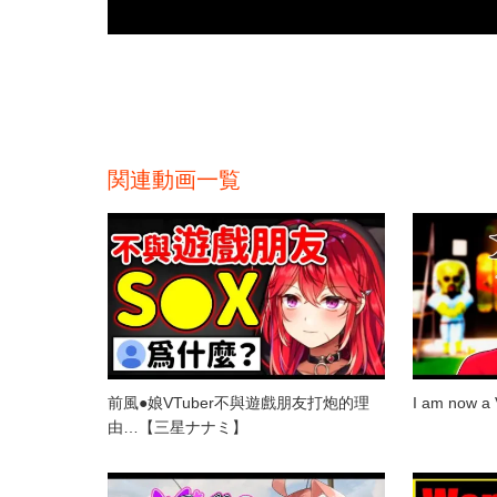
関連動画一覧
前風●娘VTuber不與遊戲朋友打炮的理
I am now a
由…【三星ナナミ】