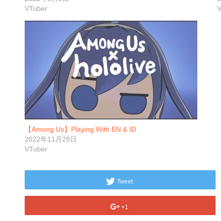
VTuber
V
【Among Us】Playing With EN & ID
2022年11月28日
VTuber
Tweet
+1