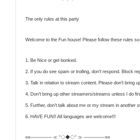
The only rules at this party
Welcome to the Fun house! Please follow these rules so 
1. Be Nice or get bonked.
2. If you do see spam or trolling, don’t respond. Block re
3. Talk in relation to stream content. Please don’t bring
4. Don’t bring up other streamers/streams unless I do firs
5. Further, don’t talk about me or my stream in another 
6. HAVE FUN!! All languages are welcome!!!
««————– ≪ °◇◆◇° ≫ ————–»»