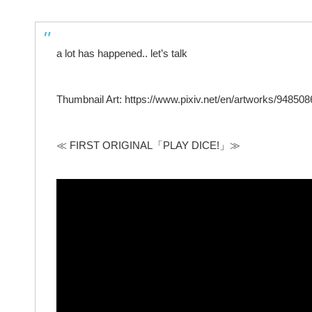
a lot has happened.. let’s talk
Thumbnail Art: https://www.pixiv.net/en/artworks/948508
≪ FIRST ORIGINAL「PLAY DICE!」≫