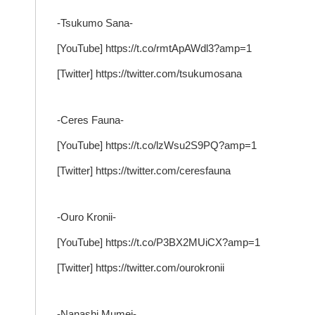
-Tsukumo Sana-
[YouTube] https://t.co/rmtApAWdl3?amp=1
[Twitter] https://twitter.com/tsukumosana
-Ceres Fauna-
[YouTube] https://t.co/lzWsu2S9PQ?amp=1
[Twitter] https://twitter.com/ceresfauna
-Ouro Kronii-
[YouTube] https://t.co/P3BX2MUiCX?amp=1
[Twitter] https://twitter.com/ourokronii
-Nanashi Mumei-