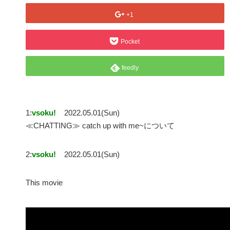
+1
Pocket
feedly
1:
vsoku!
2022.05.01(Sun)
≪CHATTING≫ catch up with me~について
2:
vsoku!
2022.05.01(Sun)
This movie