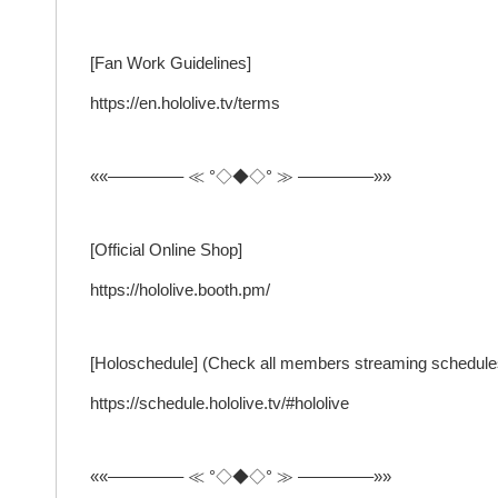
[Fan Work Guidelines]
https://en.hololive.tv/terms
««————– ≪ °◇◆◇° ≫ ————–»»
[Official Online Shop]
https://hololive.booth.pm/
[Holoschedule] (Check all members streaming schedule
https://schedule.hololive.tv/#hololive
««————– ≪ °◇◆◇° ≫ ————–»»