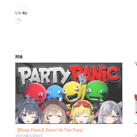
いいね:
読
み
込
み
中…
関連
【Party Panic】Panic! At The Party
【
2022年5月8日