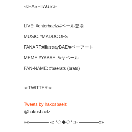
≪HASHTAGS≫
LIVE: #enterbaelz/#ベール登場
MUSIC:#MADDOOFS
FANART:#illustrayBAE/#ベーアート
MEME:#YABAEL/#ヤベール
FAN-NAME: #baerats (brats)
≪TWITTER≫
Tweets by hakosbaelz
@hakosbaelz
««————– ≪ °◇◆◇° ≫ ————–»»