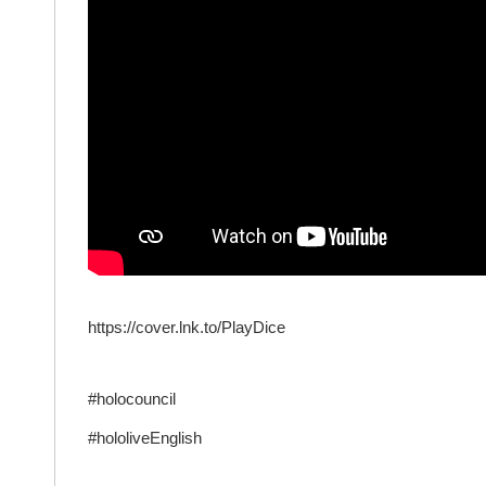
https://cover.lnk.to/PlayDice
#holocouncil
#hololiveEnglish