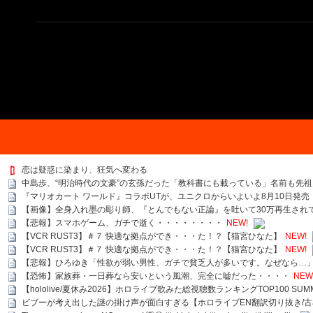
恋は疑惑に染まり、狂気へ変わる
中島歩、“明治時代の文豪”の玄孫だった「教科書にも載っている」名前も先
『マリオカート ワールド』コラボUTが、ユニクロからいよいよ8月10日発売
【画像】全身入れ墨の彫り師、『とんでもない正論』を吐いて30万再生され
【悲報】スマホゲーム、ガチで逝く・・・・・・・・
NEW!
【VCR RUST3】＃７ 快適な拠点ができ・・・た！？【猫宮ひなた】
NEW!
【VCR RUST3】＃７ 快適な拠点ができ・・・た！？【猫宮ひなた】
NEW!
【悲報】ひろゆき「性欲が弱い男性、ガチで貧乏人が多いです。なぜなら…
【恐怖】家族葬・一日葬なら安いという風潮、完全に嘘だった・・・・
NEW
【hololive/夏休み2026】ホロライブ歌みた総視聴数ランキングTOP100 SUMMER SPECI
ビブーが考え出した謎の掛け声が面白すぎる【ホロライブEN翻訳切り抜き/古