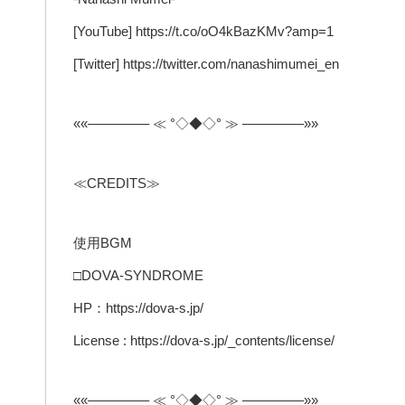
[YouTube] https://t.co/oO4kBazKMv?amp=1
[Twitter] https://twitter.com/nanashimumei_en
««————– ≪ °◇◆◇° ≫ ————–»»
≪CREDITS≫
使用BGM
□DOVA-SYNDROME
HP：https://dova-s.jp/
License : https://dova-s.jp/_contents/license/
««————– ≪ °◇◆◇° ≫ ————–»»