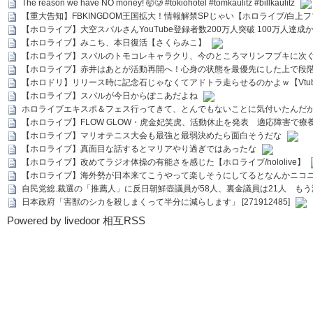
The reason we have NO money! 🤯🥲 #tokiohotel #tomkaulitz #billkaulitz
【重大告知】FBKINGDOM王国拡大！情報解禁SPじゃい【ホロライブ/白上
【ホロライブ】大空スバルさんYouTube登録者数200万人突破 100万人達成
【ホロライブ】みこち、本日復活【さくらみこ】
【ホロライブ】スバルのトモコレキャラクリ、今のところマリンフブキに次ぐ
【ホロライブ】赤井はあとが活動再開へ！心身の状態を最優先にした上で段
【ホロドリ】リリース時に記念石じゃなくてアドトラ走らせるのかよｗ【Vtub
【ホロライブ】スバルが今日からぽこあだよね
ホロライブエキスポ＆フェス行ってきて、とんでもないことに気付いたんだ
【ホロライブ】FLOW GLOW・虎金妃笑虎、活動休止を発表 適応障害で療
【ホロライブ】マリオテニス大会も最強と最弱決めたら面白そうだな
【ホロライブ】真面目な話するとマリアやり過ぎではあったな
【ホロライブ】改めてラジオ体操の有能さを感じた【ホロライブ/hololive】
【ホロライブ】海外勢が日本来てこうやって楽しそうにしてるとなんかニコ
自民党総.裁選の「推薦人」に反日朝鮮壺議員が58人、裏金議員は21人 もう滅茶苦茶
日本政府「害獣のシカを殺しまくって半分に減らします」 [271912485]
Powered by livedoor 相互RSS