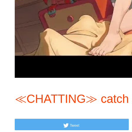
≪CHATTING≫ catch u
Tweet