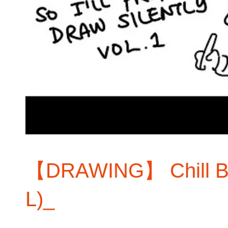
【DRAWING】 Chill Bea
L)_