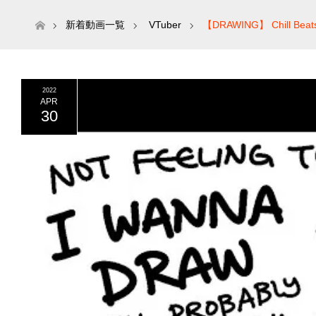
ホーム
新着動画一覧
VTuber
【DRAWING】 Chill Beats 
2022
APR
30