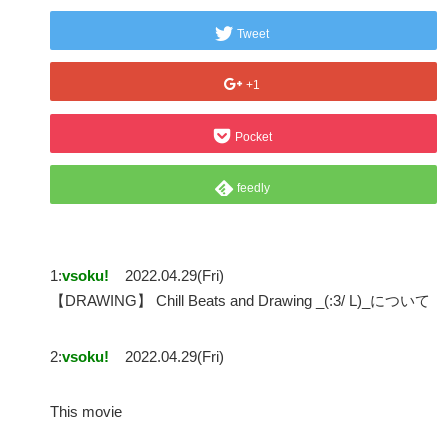
Tweet
+1
Pocket
feedly
1:
vsoku!
2022.04.29(Fri)
【DRAWING】 Chill Beats and Drawing _(:3/ L)_について
2:
vsoku!
2022.04.29(Fri)
This movie