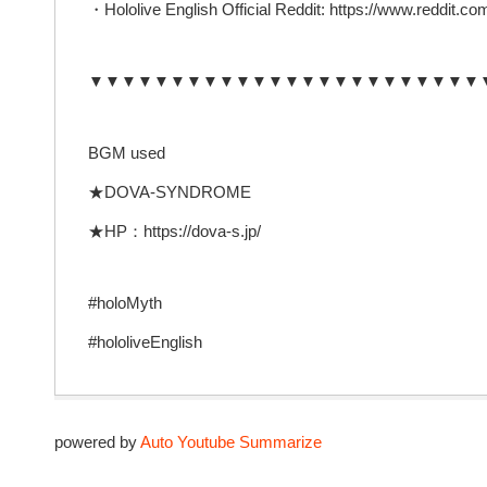
・Hololive English Official Reddit: https://www.reddit.com
▼▼▼▼▼▼▼▼▼▼▼▼▼▼▼▼▼▼▼▼▼▼▼▼
BGM used
★DOVA-SYNDROME
★HP：https://dova-s.jp/
#holoMyth
#hololiveEnglish
powered by
Auto Youtube Summarize