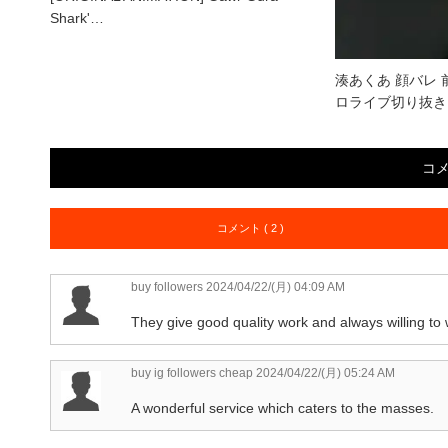
Shark'…
湊あくあ 顔バレ 
ロライブ切り抜き
コ
コメント ( 2 )
buy followers
2024/04/22/(月) 04:09 AM
They give good quality work and always willing to 
buy ig followers cheap
2024/04/22/(月) 05:24 AM
A wonderful service which caters to the masses.