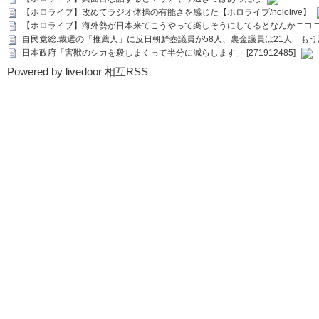
【ホロライブ】改めてラジオ体操の有能さを感じた【ホロライブ/hololive】
【ホロライブ】海外勢が日本来てこうやって楽しそうにしてるとなんかニコ
自民党総.裁選の「推薦人」に反日朝鮮壺議員が58人、裏金議員は21人 もう滅茶苦茶
日本政府「害獣のシカを殺しまくって半分に減らします」 [271912485]
Powered by livedoor 相互RSS