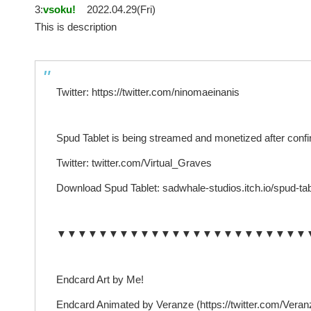
3:
vsoku!
2022.04.29(Fri)
This is description
Twitter: https://twitter.com/ninomaeinanis
Spud Tablet is being streamed and monetized after conf
Twitter: twitter.com/Virtual_Graves
Download Spud Tablet: sadwhale-studios.itch.io/spud-tab
▼▼▼▼▼▼▼▼▼▼▼▼▼▼▼▼▼▼▼▼▼▼▼▼
Endcard Art by Me!
Endcard Animated by Veranze (https://twitter.com/Veran