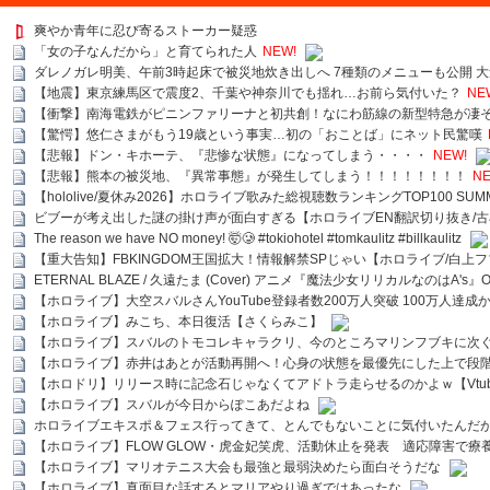
爽やか青年に忍び寄るストーカー疑惑
「女の子なんだから」と育てられた人
NEW!
ダレノガレ明美、午前3時起床で被災地炊き出しへ 7種類のメニューも公開 
【地震】東京練馬区で震度2、千葉や神奈川でも揺れ…お前ら気付いた？
NE
【衝撃】南海電鉄がピニンファリーナと初共創！なにわ筋線の新型特急が凄
【驚愕】悠仁さまがもう19歳という事実…初の「おことば」にネット民驚嘆
【悲報】ドン・キホーテ、『悲惨な状態』になってしまう・・・・
NEW!
【悲報】熊本の被災地、『異常事態』が発生してしまう！！！！！！！！
NE
【hololive/夏休み2026】ホロライブ歌みた総視聴数ランキングTOP100 SUMMER SPECI
ビブーが考え出した謎の掛け声が面白すぎる【ホロライブEN翻訳切り抜き/古
The reason we have NO money! 🤯🥲 #tokiohotel #tomkaulitz #billkaulitz
【重大告知】FBKINGDOM王国拡大！情報解禁SPじゃい【ホロライブ/白上
ETERNAL BLAZE / 久遠たま (Cover) アニメ『魔法少女リリカルなのはA's』
【ホロライブ】大空スバルさんYouTube登録者数200万人突破 100万人達成
【ホロライブ】みこち、本日復活【さくらみこ】
【ホロライブ】スバルのトモコレキャラクリ、今のところマリンフブキに次ぐ
【ホロライブ】赤井はあとが活動再開へ！心身の状態を最優先にした上で段
【ホロドリ】リリース時に記念石じゃなくてアドトラ走らせるのかよｗ【Vtub
【ホロライブ】スバルが今日からぽこあだよね
ホロライブエキスポ＆フェス行ってきて、とんでもないことに気付いたんだ
【ホロライブ】FLOW GLOW・虎金妃笑虎、活動休止を発表 適応障害で療
【ホロライブ】マリオテニス大会も最強と最弱決めたら面白そうだな
【ホロライブ】真面目な話するとマリアやり過ぎではあったな