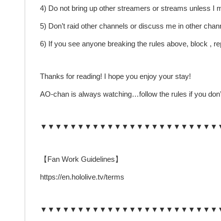
4) Do not bring up other streamers or streams unless I m
5) Don’t raid other channels or discuss me in other chan
6) If you see anyone breaking the rules above, block , 
Thanks for reading! I hope you enjoy your stay!
AO-chan is always watching…follow the rules if you don’
▼▼▼▼▼▼▼▼▼▼▼▼▼▼▼▼▼▼▼▼▼▼▼▼
【Fan Work Guidelines】
https://en.hololive.tv/terms
▼▼▼▼▼▼▼▼▼▼▼▼▼▼▼▼▼▼▼▼▼▼▼▼