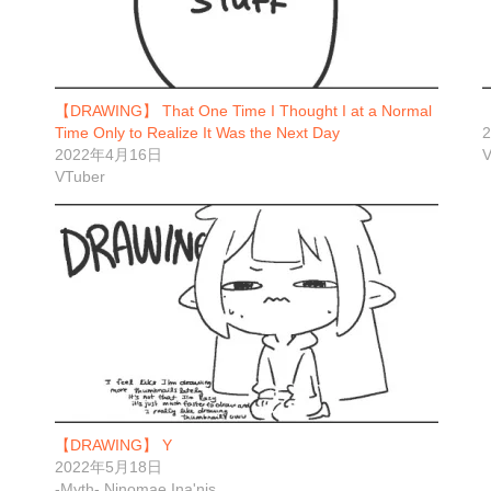
【DRAWING】 That One Time I Thought I at a Normal
【
Time Only to Realize It Was the Next Day
2022年4月16日
V
VTuber
【DRAWING】 Y
2022年5月18日
-Myth- Ninomae Ina'nis