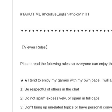
#TAKOTIME #hololiveEnglish #holoMYTH
▼▼▼▼▼▼▼▼▼▼▼▼▼▼▼▼▼▼▼▼▼▼▼▼
【Viewer Rules】
Please read the following rules so everyone can enjoy t
★★I tend to enjoy my games with my own pace, I will ask fo
1) Be respectful of others in the chat
2) Do not spam excessively, or spam in full caps
3) Don’t bring up unrelated topics or have personal conv