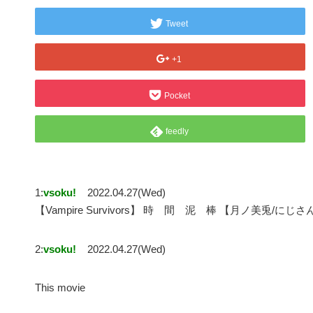
Tweet
+1
Pocket
feedly
1:
vsoku!
2022.04.27(Wed)
【Vampire Survivors】 時 間 泥 棒 【月ノ美兎/に
2:
vsoku!
2022.04.27(Wed)
This movie