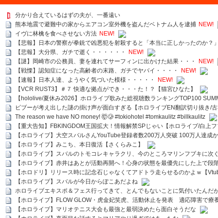
分かり合えているはずの夫が、一番遠い
熊本地震で避難中の家からエアコン室外機を盗んだベトナム人を逮捕
NEW!
イヴに林檎を食べさせない方法
NEW!
【悲報】日本の警察が拳銃で凶悪犯を射殺すると「本当に正しかったのか？
【悲報】大分県、ガチで逝く・・・・・・
NEW!
【謎】岡崎市の公務員、妻を連れてサーフィンに出かけた結果・・・
NEW!
【戦慄】認知症になった高齢者の末路、ガチでヤバイ・・・・
NEW!
【速報】日本人達、ようやく気づいた模様・・・・・
NEW!
【VCR RUST3】＃７ 快適な拠点ができ・・・た！？【猫宮ひなた】
【hololive/夏休み2026】ホロライブ歌みた総視聴数ランキングTOP100 SUMMER SPECI
ビブーが考え出した謎の掛け声が面白すぎる【ホロライブEN翻訳切り抜き/古
The reason we have NO money! 🤯🥲 #tokiohotel #tomkaulitz #billkaulitz
【重大告知】FBKINGDOM王国拡大！情報解禁SPじゃい【ホロライブ/白上
【ホロライブ】大空スバルさんYouTube登録者数200万人突破 100万人達成
【ホロライブ】みこち、本日復活【さくらみこ】
【ホロライブ】スバルのトモコレキャラクリ、今のところマリンフブキに次ぐ
【ホロライブ】赤井はあとが活動再開へ！心身の状態を最優先にした上で段
【ホロドリ】リリース時に記念石じゃなくてアドトラ走らせるのかよｗ【Vtub
【ホロライブ】スバルが今日からぽこあだよね
ホロライブエキスポ＆フェス行ってきて、とんでもないことに気付いたんだ
【ホロライブ】FLOW GLOW・虎金妃笑虎、活動休止を発表 適応障害で療
【ホロライブ】マリオテニス大会も最強と最弱決めたら面白そうだな