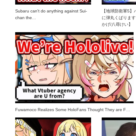
Subaru can't do anything against Sui-
【地球防衛軍5】
chan the…
に弾丸くばります
かげ/八尋けい】
Fuwamoco Realizes Some HoloFans Thought They are F…