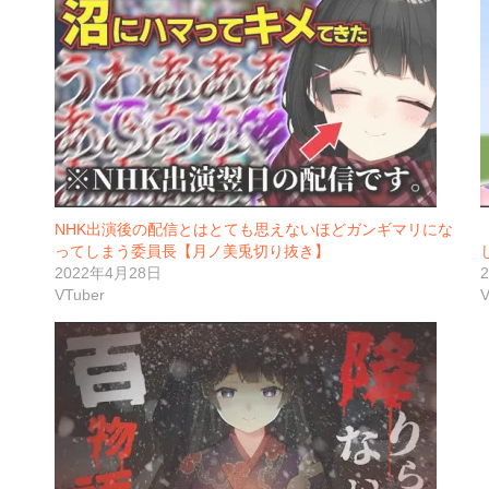
NHK出演後の配信とはとても思えないほどガンギマリにな
ってしまう委員長【月ノ美兎切り抜き】
2022年4月28日
VTuber
V