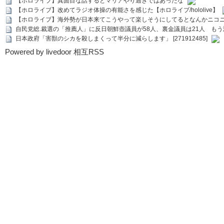
【ホロライブ】真面目な話するとマリアやり過ぎではあったな
【ホロライブ】改めてラジオ体操の有能さを感じた【ホロライブ/hololive】
【ホロライブ】海外勢が日本来てこうやって楽しそうにしてるとなんかニコ
自民党総.裁選の「推薦人」に反日朝鮮壺議員が58人、裏金議員は21人 もう滅茶苦茶
日本政府「害獣のシカを殺しまくって半分に減らします」 [271912485]
Powered by livedoor 相互RSS