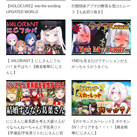
【HOLOCURE】into the exciting
打開弱体アプデの弊害を受けたレー
UPDATED WORLD
ス【もあ切り抜き】
【 VALORANT 】にじさんじフル
YMDを見るだけでテンションが上
パ！女子ばろ！【椎名唯華/にじさ
がっちゃうがうるぐら
んじ】
にじさんじ家系図を考え大盛り上が
【ポケモンスカーレット】ポケモン
りならんねーちゃんと宇佐美リト
SV！クリアする！！！！【椎名唯
【早瀬走/宇佐美リト/にじさんじ切
華/にじさんじ】