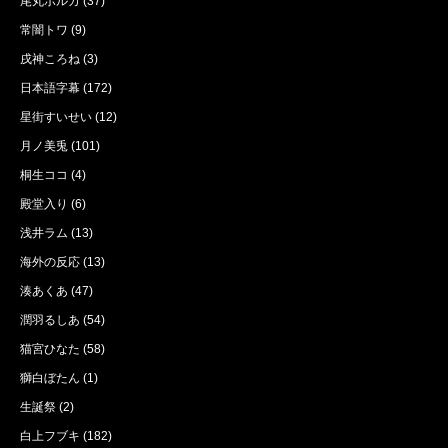
尾丸ポルカ
(37)
常闇トワ
(9)
戌神ころね
(3)
日本語字幕
(172)
星街すいせい
(12)
月ノ美兎
(101)
桐生ココ
(4)
殿堂入り
(6)
浅井ラム
(13)
海外の反応
(13)
湊あくあ
(47)
潤羽るしあ
(54)
猫宮ひなた
(58)
獅白ぼたん
(1)
生誕祭
(2)
白上フブキ
(182)