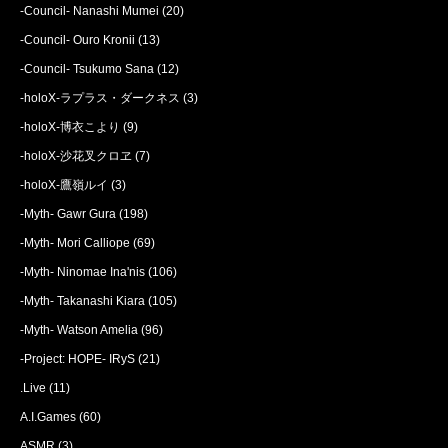
-Council- Nanashi Mumei
(20)
-Council- Ouro Kronii
(13)
-Council- Tsukumo Sana
(12)
-holoX-ラプラス・ダークネス
(3)
-holoX-博衣こより
(9)
-holoX-沙花叉クロヱ
(7)
-holoX-鷹嶺ルイ
(3)
-Myth- Gawr Gura
(198)
-Myth- Mori Calliope
(69)
-Myth- Ninomae Ina'nis
(106)
-Myth- Takanashi Kiara
(105)
-Myth- Watson Amelia
(96)
-Project: HOPE- IRyS
(21)
.Live
(11)
A.I.Games
(60)
ASMR
(3)