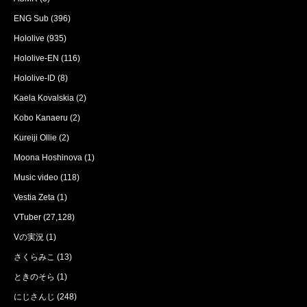
ENG Sub
(396)
Hololive
(935)
Hololive-EN
(116)
Hololive-ID
(8)
Kaela Kovalskia
(2)
Kobo Kanaeru
(2)
Kureiji Ollie
(2)
Moona Hoshinova
(1)
Music video
(118)
Vestia Zeta
(1)
VTuber
(27,128)
Vの実況
(1)
さくらみこ
(13)
ときのそら
(1)
にじさんじ
(248)