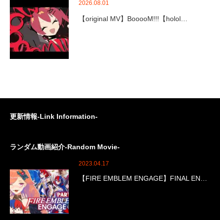
2026.08.01
【original MV】BooooM!!!【holol…
更新情報-Link Information-
ランダム動画紹介-Random Movie-
2023.04.17
【FIRE EMBLEM ENGAGE】FINAL EN…