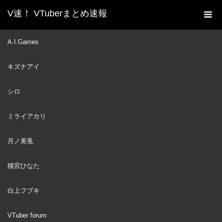
V速！ VTuberまとめ速報
新着動画一覧
VTuber
【にじさんじ 切り抜き】
A.I.Games
ホーム
コメント欄に現れたk4senに焚くローレン・イロアス【ローレ
キズナアイ
ン・イロアス】
VTuber
2022
シロ
APR
28
ミライアカリ
月ノ美兎
猫宮ひなた
白上フブキ
VTuber forum