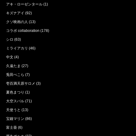
アキ・ローゼンタール
(1)
キズナアイ
(92)
クソ映画の人
(13)
コラボ collaboration
(178)
シロ
(63)
ミライアカリ
(46)
中文
(4)
久遠たま
(27)
兎田ぺこら
(7)
壱百満天原サロメ
(3)
夏色まつり
(1)
大空スバル
(71)
天使うと
(13)
宝鐘マリン
(86)
富士葵
(6)