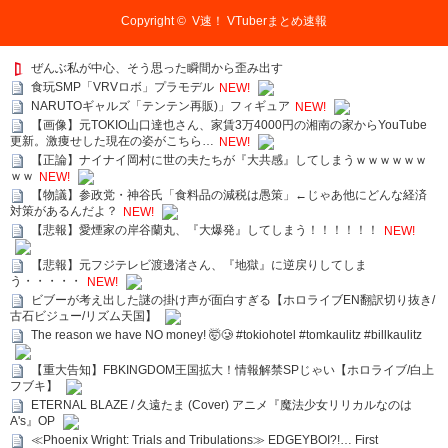
Copyright ©
V速！ VTuberまとめ速報
ぜんぶ私が中心、そう思った瞬間から歪み出す
食玩SMP「VRVロボ」プラモデル
NEW!
NARUTOギャルズ「テンテン再販)」フィギュア
NEW!
【画像】元TOKIO山口達也さん、家賃3万4000円の湘南の家からYouTube
更新。激痩せした現在の姿がこちら…
NEW!
【正論】ナイナイ岡村に世の夫たちが『大共感』してしまうｗｗｗｗｗｗ
ｗｗ
NEW!
【物議】参政党・神谷氏「食料品の減税は愚策」←じゃあ他にどんな経済
対策があるんだよ？
NEW!
【悲報】愛煙家の岸谷蘭丸、『大爆発』してしまう！！！！！！
NEW!
【悲報】元フジテレビ渡邊渚さん、『地獄』に逆戻りしてしま
う・・・・・
NEW!
ビブーが考え出した謎の掛け声が面白すぎる【ホロライブEN翻訳切り抜き/
古石ビジュー/リズム天国】
The reason we have NO money! 🤯🥲 #tokiohotel #tomkaulitz #billkaulitz
【重大告知】FBKINGDOM王国拡大！情報解禁SPじゃい【ホロライブ/白上
フブキ】
ETERNAL BLAZE / 久遠たま (Cover) アニメ『魔法少女リリカルなのは
A's』OP
≪Phoenix Wright: Trials and Tribulations≫ EDGEYBOI?!… First