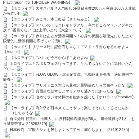
Playthrough! #6【SPOILER WARNING】
【ホロライブ】大空スバルさんYouTube登録者数200万人突破 100万人達成
から約5年
【ホロライブ】みこち、本日復活【さくらみこ】
【ホロライブ】スバルのトモコレキャラクリ、今のところマリンフブキに
次ぐ3番目くらいには上手いよな【大空スバル】
【ホロライブ】赤井はあとが活動再開へ！心身の状態を最優先にした上で
段階的に活動範囲を広げていく形に
【ホロドリ】リリース時に記念石じゃなくてアドトラ走らせるのかよｗ
【Vtuber】
【ホロライブ】スバルが今日からぽこあだよね
ホロライブエキスポ＆フェス行ってきて、とんでもないことに気付いたん
だが…
【ホロライブ】FLOW GLOW・虎金妃笑虎、活動休止を発表 適応障害で
療養へ
【ホロライブ】マリオテニス大会も最強と最弱決めたら面白そうだな
【ホロライブ】真面目な話するとマリアやり過ぎではあったな
【ホロライブ】改めてラジオ体操の有能さを感じた【ホロライブ/hololive】
【ホロライブ】海外勢が日本来てこうやって楽しそうにしてるとなんかニ
コニコしちゃうな
自民党総.裁選の「推薦人」に反日朝鮮壺議員が58人、裏金議員は21人 も
う滅茶苦茶w [828293379]
日本政府「害獣のシカを殺しまくって半分に減らします」 [271912485]