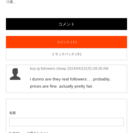
り抜…
コメント
コメント ( 1 )
トラックバック ( 0 )
buy ig followers cheap
2024/04/22/(月) 08:36 AM
i dunno are they real followers…. probably..
prices are fine. actually pretty fair.
名前