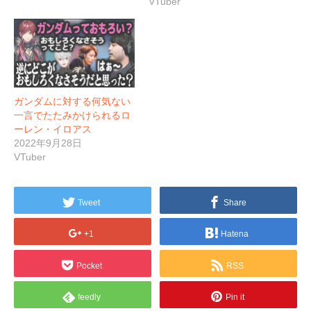
VTuber
ガンダムに対する何気ない
一言でたたみかけられるロ
ーレン・イロアス
2022年9月28日
VTuber
Tweet
Share
+1
Hatena
Pocket
RSS
feedly
Pin it