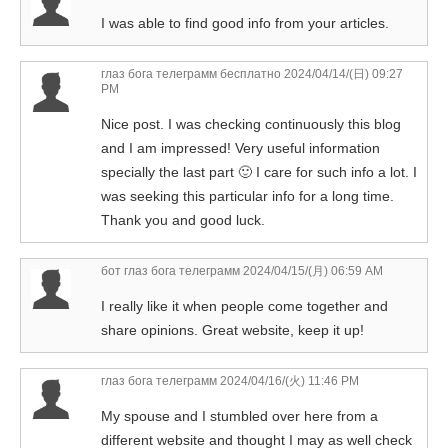
I was able to find good info from your articles.
глаз бога телеграмм бесплатно
2024/04/14/(日) 09:27
PM
Nice post. I was checking continuously this blog
and I am impressed! Very useful information
specially the last part 🙂 I care for such info a lot. I
was seeking this particular info for a long time.
Thank you and good luck.
бот глаз бога телеграмм
2024/04/15/(月) 06:59 AM
I really like it when people come together and
share opinions. Great website, keep it up!
глаз бога телеграмм
2024/04/16/(火) 11:46 PM
My spouse and I stumbled over here from a
different website and thought I may as well check