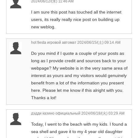
2024/06/12/(水) 11:46 AM
I am sure this post has touched all the internet
users, its really really nice post on building up
new weblog.
hot fiesta игровой автомат
2024/06/15/(土) 09:14 AM
Do you mind if I quote a couple of your posts as
long as I provide credit and sources back to your
webpage? My website is in the very same area of
interest as yours and my visitors would genuinely
benefit from a lot of the information you present
here. Please let me know if this alright with you.
Thanks a lot!
дэдди казино официальный
2024/06/18/(火) 03:29 AM
Today, I went to the beach with my kids. I found a
sea shell and gave it to my 4 year old daughter