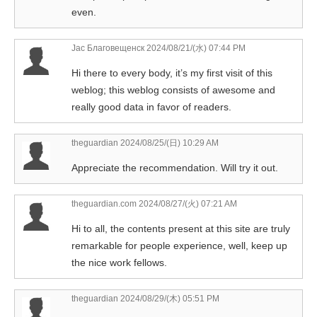
even.
Jac Благовещенск
2024/08/21/(水) 07:44 PM
Hi there to every body, it’s my first visit of this
weblog; this weblog consists of awesome and
really good data in favor of readers.
theguardian
2024/08/25/(日) 10:29 AM
Appreciate the recommendation. Will try it out.
theguardian.com
2024/08/27/(火) 07:21 AM
Hi to all, the contents present at this site are truly
remarkable for people experience, well, keep up
the nice work fellows.
theguardian
2024/08/29/(木) 05:51 PM