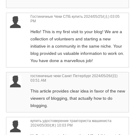
Гостиничные Чеки СПБ купить
2024/05/25/(土) 03:05
PM
Hello! This is my first visit to your blog! We are a
collection of volunteers and starting a new
initiative in a community in the same niche. Your
blog provided us valuable information to work on.
You have done a marvellous job!
гостиничные чеки Санкт Петербург
2024/05/26/(日)
03:51 AM
This article provides clear idea in favor of the new
viewers of blogging, that actually how to do
blogging.
купить удостоверение тракториста машиниста
2024/05/30/(木) 10:03 PM