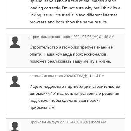
up and let you know a few of the images aren’t
loading correctly. I’m not sure why but I think its a
linking issue. I’ve tried it in two different internet
browsers and both show the same results.
строительство автомойки
2024/07/06/(土) 01:48 AM
Строительство автомойки требует знаний и
опыта. Наша команда профессионалов
поможет реализовать вашу мечту в жизнь.
автомойка под ключ
2024/07/06/(土) 11:14 PM
Ищете надежного партнера для строительства
автомойки? У нас есть качественные решения
под ключ, чтобы сделать ваш проект
прибыльным.
Прогнозы на футбол
2024/07/10/(水) 05:20 PM