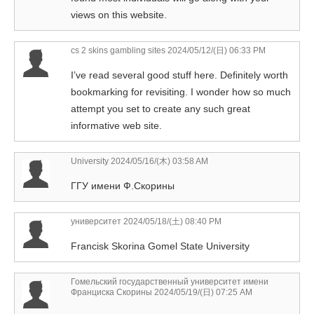
views on this website.
cs 2 skins gambling sites
2024/05/12/(日) 06:33 PM
I’ve read several good stuff here. Definitely worth
bookmarking for revisiting. I wonder how so much
attempt you set to create any such great
informative web site.
University
2024/05/16/(木) 03:58 AM
ГГУ имени Ф.Скорины
университет
2024/05/18/(土) 08:40 PM
Francisk Skorina Gomel State University
Гомельский государственный университет имени
Франциска Скорины
2024/05/19/(日) 07:25 AM