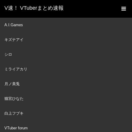
V速！ VTuberまとめ速報
新着動画一覧
にじさんじ
先輩の声に圧倒される
A.I.Games
ホーム
先斗寧【先斗寧/西園チグサ/長尾景/春崎エアル/にじさんじ/切り
キズナアイ
抜き】
にじさんじ
2022
シロ
APR
26
ミライアカリ
月ノ美兎
猫宮ひなた
白上フブキ
VTuber forum