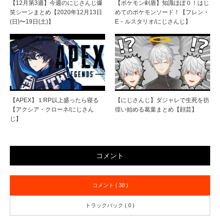
【12月第3週】今週のにじさんじ爆
【ポケモン剣盾】知識ほぼ０！はじ
笑シーンまとめ【2020年12月13日
めてのポケモンソード！【フレン・
(日)〜19日(土)】
E・ルスタリオ/にじさんじ】
【APEX】１RP以上盛ったら寝る
【にじさんじ】ダジャレで生死を彷
【アクシア・クローネ/にじさん
徨い始める葛葉まとめ【顔芸】
じ】
コメント
コメント ( 38 )
トラックバック ( 0 )