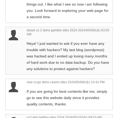
things out. I like what I see so now i am following
you. Look forward to exploring your web page for
a second time.
steam cs 2 skins gamble sites 2024
2024/05/08/(水) 03:05
AM
Heya! I just wanted to ask if you ever have any
trouble with hackers? My last blog (wordpress)
was hacked and I ended up losing many months
of hard work due to no data backup. Do you have
any solutions to protect against hackers?
new cs:go skins casino sites
2024/05/08/(水) 10:42 PM
If you are going for best contents like me, simply
go to see this website daily since it provides
quality contents, thanks
cs2 skin betting sites 2024
2024/05/10/(金) 09:53 AM