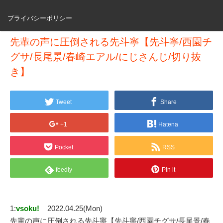
プライバシーポリシー
先輩の声に圧倒される先斗寧【先斗寧/西園チ
グサ/長尾景/春崎エアル/にじさんじ/切り抜
き】
Tweet
Share
+1
Hatena
Pocket
RSS
feedly
Pin it
1:
vsoku!
2022.04.25(Mon)
先輩の声に圧倒される先斗寧【先斗寧/西園チグサ/長尾景/春