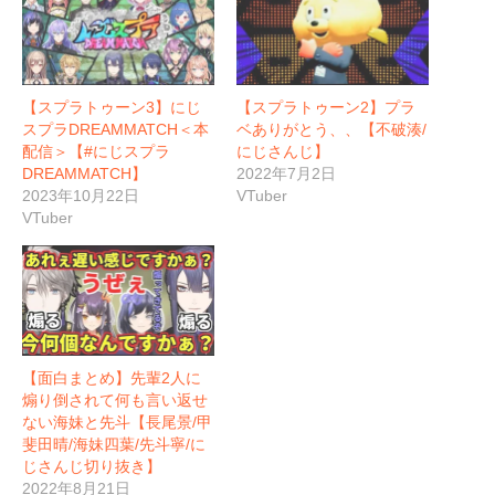
【スプラトゥーン3】にじ
【スプラトゥーン2】プラ
スプラDREAMMATCH＜本
ベありがとう、、【不破湊/
配信＞【#にじスプラ
にじさんじ】
DREAMMATCH】
2022年7月2日
2023年10月22日
VTuber
VTuber
【面白まとめ】先輩2人に
煽り倒されて何も言い返せ
ない海妹と先斗【長尾景/甲
斐田晴/海妹四葉/先斗寧/に
じさんじ切り抜き】
2022年8月21日