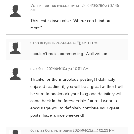
Молния металлическая купить
2024/03/26/(火) 07:45
AM
This text is invaluable. Where can I find out
more?
Стропа купить
2024/04/07/(日) 06:11 PM
I couldn’t resist commenting. Well written!
глаз бога
2024/04/10/(水) 10:51 AM
Thanks for the marvelous posting! I definitely
enjoyed reading it, you will be a great author.I will
be sure to bookmark your blog and definitely will
come back in the foreseeable future. I want to
encourage you to definitely continue your great
posts, have a nice weekend!
бот глаз бога телеграмм
2024/04/13/(土) 02:23 PM