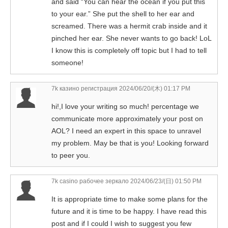
and said “You can hear the ocean if you put this
to your ear.” She put the shell to her ear and
screamed. There was a hermit crab inside and it
pinched her ear. She never wants to go back! LoL
I know this is completely off topic but I had to tell
someone!
7k казино регистрация
2024/06/20/(木) 01:17 PM
hi!,I love your writing so much! percentage we
communicate more approximately your post on
AOL? I need an expert in this space to unravel
my problem. May be that is you! Looking forward
to peer you.
7k casino рабочее зеркало
2024/06/23/(日) 01:50 PM
It is appropriate time to make some plans for the
future and it is time to be happy. I have read this
post and if I could I wish to suggest you few