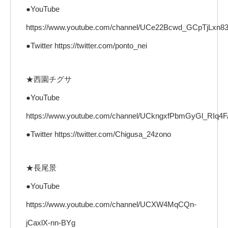
●YouTube
https://www.youtube.com/channel/UCe22Bcwd_GCpTjLxn83
●Twitter https://twitter.com/ponto_nei
★西園チグサ
●YouTube
https://www.youtube.com/channel/UCkngxfPbmGyGl_RIq
●Twitter https://twitter.com/Chigusa_24zono
★長尾景
●YouTube
https://www.youtube.com/channel/UCXW4MqCQn-
jCaxlX-nn-BYg