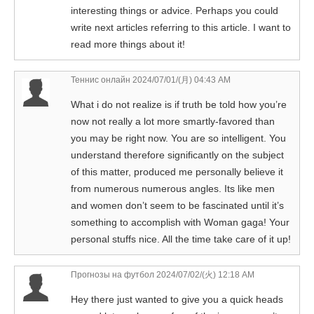
interesting things or advice. Perhaps you could
write next articles referring to this article. I want to
read more things about it!
Теннис онлайн
2024/07/01/(月) 04:43 AM
What i do not realize is if truth be told how you’re
now not really a lot more smartly-favored than
you may be right now. You are so intelligent. You
understand therefore significantly on the subject
of this matter, produced me personally believe it
from numerous numerous angles. Its like men
and women don’t seem to be fascinated until it’s
something to accomplish with Woman gaga! Your
personal stuffs nice. All the time take care of it up!
Прогнозы на футбол
2024/07/02/(火) 12:18 AM
Hey there just wanted to give you a quick heads