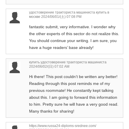
удостоверение тракториста машиниста купить в
москве
2024/06/01/(土) 07:08 PM
fantastic submit, very informative. I wonder why
the other experts of this sector do not realize this.
You should continue your writing. I am sure, you
have a huge readers’ base already!
купить удостоверение тракториста машиниста
2024/06/02/(日) 07:02 AM
Hi there! This post couldn’t be written any better!
Reading through this post reminds me of my
previous roommate! He constantly kept talking
about this. I am going to forward this information
to him. Pretty sure he will have a very good read.
Many thanks for sharing!
https://www.russa24-diploms-srednee.com/