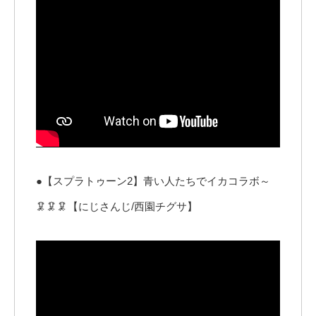
●【スプラトゥーン2】青い人たちでイカコラボ～
🦑🦑🦑【にじさんじ/西園チグサ】