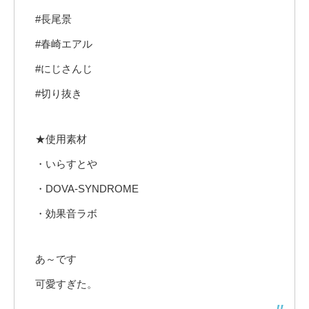
#長尾景
#春崎エアル
#にじさんじ
#切り抜き
★使用素材
・いらすとや
・DOVA-SYNDROME
・効果音ラボ
あ～です
可愛すぎた。