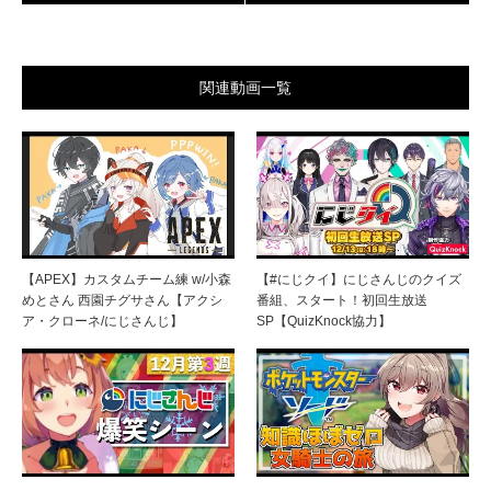
関連動画一覧
【APEX】カスタムチーム練 w/小森
【#にじクイ】にじさんじのクイズ
めとさん 西園チグサさん【アクシ
番組、スタート！初回生放送
ア・クローネ/にじさんじ】
SP【QuizKnock協力】