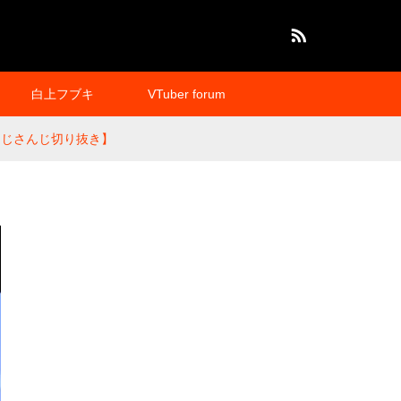
RSS
白上フブキ
VTuber forum
【にじさんじ切り抜き】