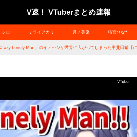
V速！ VTuberまとめ速報
シロ
ミライアカリ
月ノ美兎
猫宮ひなた
razy Lonely Man」のイメージが世界に広がってしまった甲斐田晴
プライバシーポリシー
VTuber