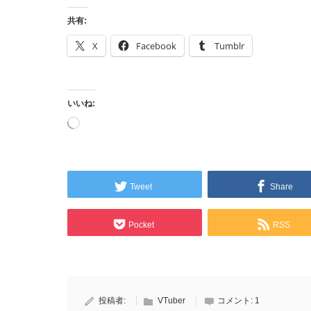
共有:
X
Facebook
Tumblr
いいね:
読
み
込
み
中…
Tweet
Share
Pocket
RSS
投稿者:
VTuber
コメント:
1