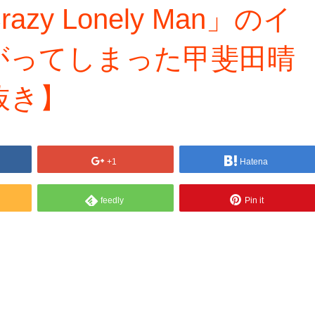
y Lonely Man」のイ
がってしまった甲斐田晴
抜き】
+1
Hatena
feedly
Pin it