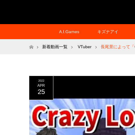
A.I.Games
キズナアイ
ホーム
新着動画一覧
VTuber
長尾景によって「C
2022
APR
25