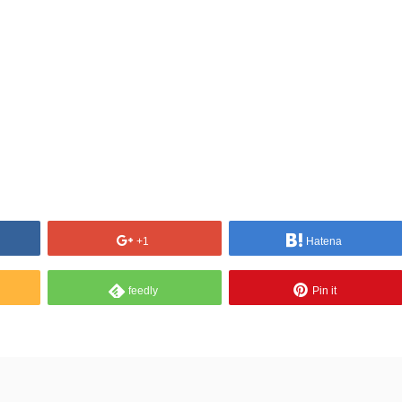
+1
Hatena
feedly
Pin it