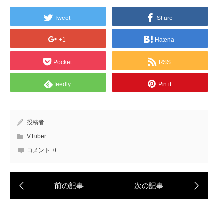
Tweet
Share
+1
Hatena
Pocket
RSS
feedly
Pin it
投稿者:
VTuber
コメント:
0