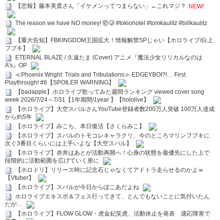
【悲報】藤本美貴さん「イケメンってつまらない」←これマジ？
NEW!
The reason we have NO money! 🤯🥲 #tokiohotel #tomkaulitz #billkaulitz
【重大告知】FBKINGDOM王国拡大！情報解禁SPじゃい【ホロライブ/白上
フブキ】
ETERNAL BLAZE / 久遠たま (Cover) アニメ『魔法少女リリカルなのは
A's』OP
≪Phoenix Wright: Trials and Tribulations≫ EDGEYBOI?!… First
Playthrough! #6【SPOILER WARNING】
【badapple】ホロライブ歌ってみた週間ランキング viewed cover song
week 2026/7/24～7/31【1年期間/1year 】【hololive】
【ホロライブ】大空スバルさんYouTube登録者数200万人突破 100万人達成
から約5年
【ホロライブ】みこち、本日復活【さくらみこ】
【ホロライブ】スバルのトモコレキャラクリ、今のところマリンフブキに
次ぐ3番目くらいには上手いよな【大空スバル】
【ホロライブ】赤井はあとが活動再開へ！心身の状態を最優先にした上で
段階的に活動範囲を広げていく形に
【ホロドリ】リリース時に記念石じゃなくてアドトラ走らせるのかよｗ
【Vtuber】
【ホロライブ】スバルが今日からぽこあだよね
ホロライブエキスポ＆フェス行ってきて、とんでもないことに気付いたん
だが…
【ホロライブ】FLOW GLOW・虎金妃笑虎、活動休止を発表 適応障害で