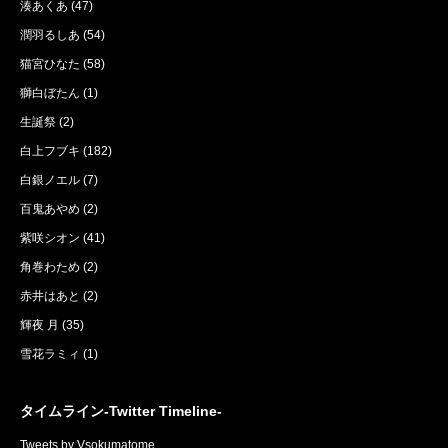
湊あくあ
(47)
潤羽るしあ
(54)
猫宮ひなた
(58)
獅白ぼたん
(1)
生誕祭
(2)
白上フブキ
(182)
白銀ノエル
(7)
百鬼あやめ
(2)
紫咲シオン
(41)
角巻わため
(2)
赤井はあと
(2)
輝夜 月
(35)
雪花ラミィ
(1)
タイムライン-Twitter Timeline-
Tweets by Vsokumatome