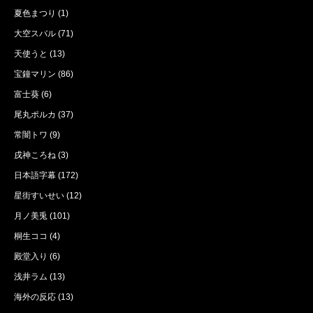
夏色まつり
(1)
大空スバル
(71)
天使うと
(13)
宝鐘マリン
(86)
富士葵
(6)
尾丸ポルカ
(37)
常闇トワ
(9)
戌神ころね
(3)
日本語字幕
(172)
星街すいせい
(12)
月ノ美兎
(101)
桐生ココ
(4)
殿堂入り
(6)
浅井ラム
(13)
海外の反応
(13)