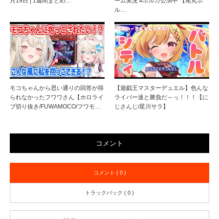
月19日 | 1週間まとめ…
ーム実況 #ポルカ公演中 【尾丸ポ
ル…
モコちゃんから思い通りの回答が得
【遊戯王マスターデュエル】色んな
られなかったフワワさん【ホロライ
ライバー達と勝負だ～っ！！！【に
ブ切り抜き/FUWAMOCO/フワモ…
じさんじ/星川サラ】
コメント
コメント ( 0 )
トラックバック ( 0 )