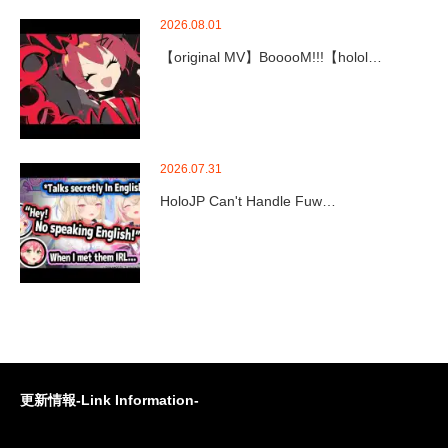
2026.08.01
【original MV】BooooM!!!【holol…
2026.07.31
HoloJP Can't Handle Fuw…
更新情報-Link Information-