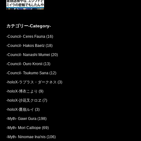
カテゴリー-Category-
-Council- Ceres Fauna
(16)
-Council- Hakos Baelz
(18)
-Council- Nanashi Mumei
(20)
-Council- Ouro Kronii
(13)
-Council- Tsukumo Sana
(12)
-holoX-ラプラス・ダークネス
(3)
-holoX-博衣こより
(9)
-holoX-沙花叉クロヱ
(7)
-holoX-鷹嶺ルイ
(3)
-Myth- Gawr Gura
(198)
-Myth- Mori Calliope
(69)
-Myth- Ninomae Ina'nis
(106)