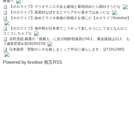
療養へ
【ホロライブ】マリオテニス大会も最強と最弱決めたら面白そうだな
【ホロライブ】真面目な話するとマリアやり過ぎではあったな
【ホロライブ】改めてラジオ体操の有能さを感じた【ホロライブ/hololive】
【ホロライブ】海外勢が日本来てこうやって楽しそうにしてるとなんかニ
コニコしちゃうな
自民党総.裁選の「推薦人」に反日朝鮮壺議員が58人、裏金議員は21人 も
う滅茶苦茶w [828293379]
日本政府「害獣のシカを殺しまくって半分に減らします」 [271912485]
Powered by livedoor 相互RSS