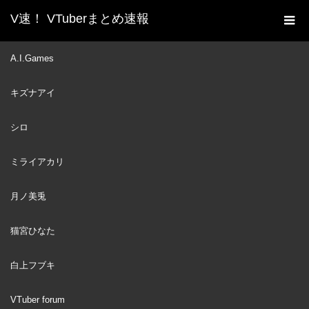
V速！ VTuberまとめ速報
新着動画一覧
VTuber
【パワプロ2022】青春王
A.I.Games
ホーム
子様学園復活【にじさんじ/イブラヒム】
キズナアイ
VTuber
2022
APR
24
シロ
ミライアカリ
月ノ美兎
猫宮ひなた
白上フブキ
VTuber forum