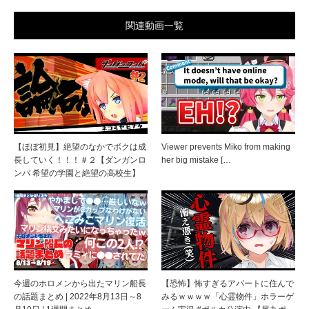
関連動画一覧
【ほぼ初見】絶望のなかでボクは成
Viewer prevents Miko from making
長していく！！！＃２【ダンガンロ
her big mistake […
ンパ 希望の学園と絶望の高校生】
今週のホロメンから出たマリン船長
【恐怖】怖すぎるアパートに住んで
の話題まとめ | 2022年8月13日～8
みるｗｗｗｗ「心霊物件」ホラーゲ