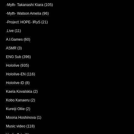
-Myth- Takanashi Kiara
(105)
-Myth- Watson Amelia
(96)
-Project: HOPE- IRyS
(21)
.Live
(11)
A.I.Games
(60)
ASMR
(3)
ENG Sub
(396)
Hololive
(935)
Hololive-EN
(116)
Hololive-ID
(8)
Kaela Kovalskia
(2)
Kobo Kanaeru
(2)
Kureiji Ollie
(2)
Moona Hoshinova
(1)
Music video
(118)