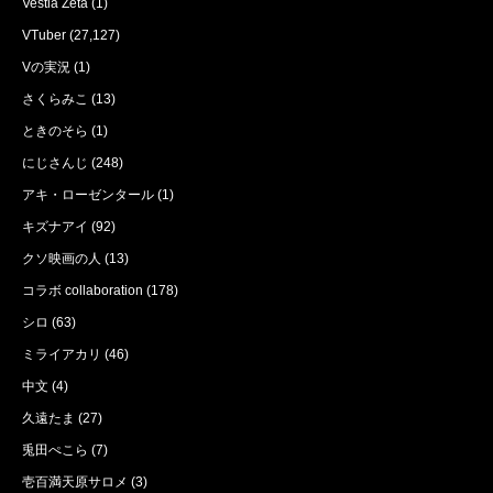
Vestia Zeta
(1)
VTuber
(27,127)
Vの実況
(1)
さくらみこ
(13)
ときのそら
(1)
にじさんじ
(248)
アキ・ローゼンタール
(1)
キズナアイ
(92)
クソ映画の人
(13)
コラボ collaboration
(178)
シロ
(63)
ミライアカリ
(46)
中文
(4)
久遠たま
(27)
兎田ぺこら
(7)
壱百満天原サロメ
(3)