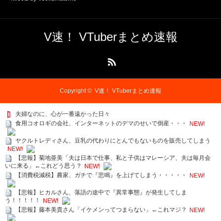
V速！ VTuberまとめ速報
RSS
Copyright ©
V速！ VTuberまとめ速報
夫婦なのに、心が一番遠かった日々
食用コオロギの会社、インターネットのデマのせいで倒産・・・
NEW!
ヤクルトレディさん、豆乳の代わりにとんでもないものを販売してしまう
NEW!
【悲報】菊地亜美「夫は日本で仕事、私と子供はマレーシア、夫は毎月会
いに来る」←これどう思う？
NEW!
【消費税減税】農家、ガチで『悲鳴』を上げてしまう・・・・・
NEW!
【悲報】ヒカルさん、落語の途中で『異常事態』が発生してしま
う！！！！！
NEW!
【悲報】藤本美貴さん「イケメンってつまらない」←これマジ？
NEW!