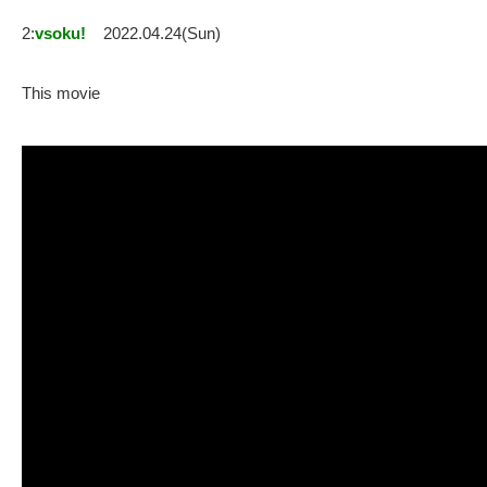
2:
vsoku!
2022.04.24(Sun)
This movie