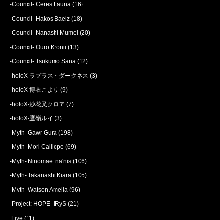
-Council- Ceres Fauna
(16)
-Council- Hakos Baelz
(18)
-Council- Nanashi Mumei
(20)
-Council- Ouro Kronii
(13)
-Council- Tsukumo Sana
(12)
-holoX-ラプラス・ダークネス
(3)
-holoX-博衣こより
(9)
-holoX-沙花叉クロヱ
(7)
-holoX-鷹嶺ルイ
(3)
-Myth- Gawr Gura
(198)
-Myth- Mori Calliope
(69)
-Myth- Ninomae Ina'nis
(106)
-Myth- Takanashi Kiara
(105)
-Myth- Watson Amelia
(96)
-Project: HOPE- IRyS
(21)
.Live
(11)