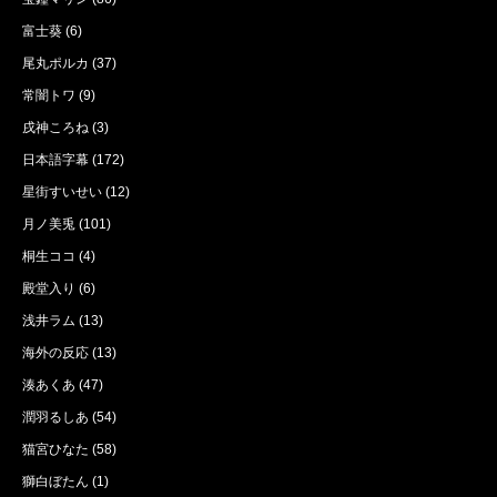
富士葵
(6)
尾丸ポルカ
(37)
常闇トワ
(9)
戌神ころね
(3)
日本語字幕
(172)
星街すいせい
(12)
月ノ美兎
(101)
桐生ココ
(4)
殿堂入り
(6)
浅井ラム
(13)
海外の反応
(13)
湊あくあ
(47)
潤羽るしあ
(54)
猫宮ひなた
(58)
獅白ぼたん
(1)