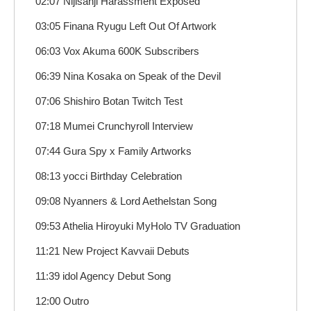
02:07 Nijisanji Harassment Exposed
03:05 Finana Ryugu Left Out Of Artwork
06:03 Vox Akuma 600K Subscribers
06:39 Nina Kosaka on Speak of the Devil
07:06 Shishiro Botan Twitch Test
07:18 Mumei Crunchyroll Interview
07:44 Gura Spy x Family Artworks
08:13 yocci Birthday Celebration
09:08 Nyanners & Lord Aethelstan Song
09:53 Athelia Hiroyuki MyHolo TV Graduation
11:21 New Project Kavvaii Debuts
11:39 idol Agency Debut Song
12:00 Outro