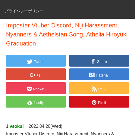
プライバシーポリシー
Imposter Vtuber Discord, Niji Harassment,
Nyanners & Aethelstan Song, Athelia Hiroyuki
Graduation
Tweet
Share
+1
Hatena
Pocket
RSS
feedly
Pin it
1:
vsoku!
2022.04.20(Wed)
Imposter Vtuber Discord, Niji Harassment, Nyanners &