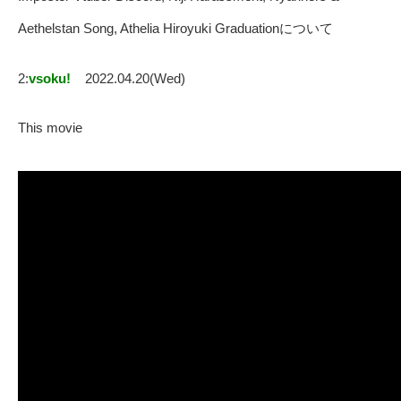
Aethelstan Song, Athelia Hiroyuki Graduationについて
2:
vsoku!
2022.04.20(Wed)
This movie