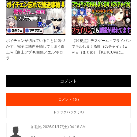
ボイチェンが切れていることに気づ
【16視点】デスゲーム～フライパン
かず、完全に地声を晒してしまう白
でキルしまくる叶（cvチャイカ)ｗ
上ｗ【白上フブキ/白銀ノエル/ホロ
ｗｗ（まとめ）【KZHCUP/に…
ラ…
コメント
コメント ( 5 )
トラックバック ( 0 )
加勒比
2026/01/17/(土) 04:18 AM