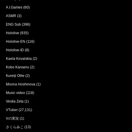
A.I.Games
(60)
ASMR
(3)
ENG Sub
(396)
Hololive
(935)
Hololive-EN
(116)
Hololive-ID
(8)
Kaela Kovalskia
(2)
Kobo Kanaeru
(2)
Kureiji Ollie
(2)
Moona Hoshinova
(1)
Music video
(118)
Vestia Zeta
(1)
VTuber
(27,131)
Vの実況
(1)
さくらみこ
(13)