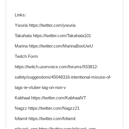
Links:
Ywuria https://twitter.com/ywuria
Takahata https://twitter.com/Takahata101
Marina https://twitter.com/MarinaBooUwU
Twitch Form
https://twitch.uservoice.com/forums/933812-
safety/suggestions/45048316-intentional-misuse-of-
tags-ie-vtuber-tag-on-non-v
Kabhaal https://twitter.com/KabhaalVT
Nagzz https://twitter.com/Nagzz21
fofamit https://twitter.com/fofamit
nijisanji_app https://twitter.com/nijisanji_app