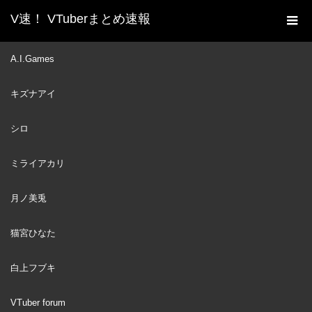
V速！ VTuberまとめ速報
新着動画一覧
VTuber
Imposter Vtuber Discord,
A.I.Games
ホーム
Niji Harassment, Nyanners & Aethelstan Song, Athelia Hiroyuki
キズナアイ
Graduation
VTuber
2022
シロ
APR
20
ミライアカリ
月ノ美兎
猫宮ひなた
白上フブキ
VTuber forum