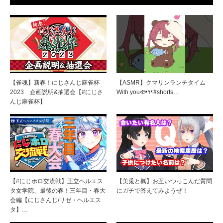
【雀魂】新春！にじさんじ麻雀杯
【ASMR】クマリンランチタイム
2023 企画説明&抽選会【#にじさ
With you🐟🍴#shorts…
んじ麻雀杯】
【#にじホロ交流戦】王立ヘルエス
【美兎と楓】お互いつっこんだ質問
タ女学院、最後の春！三年目・春大
にガチで答えてみようぜ！
会編【にじさんじ/リゼ・ヘルエス
タ】…