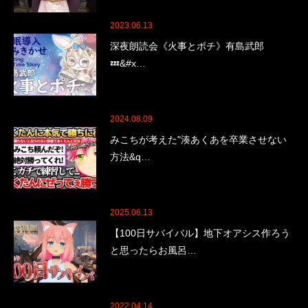
2023.06.13
深夜朗読会《火事とポチ》有島武郎
💤&#x…
2024.08.09
みこちが考えた"湊あくあを卒業させない
方法&q…
2025.06.13
【100日サバイバル】地下オアシス作ろう
と思ったらお風呂…
2022.04.14