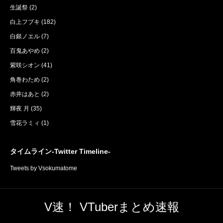
生誕祭
(2)
白上フブキ
(182)
白銀ノエル
(7)
百鬼あやめ
(2)
紫咲シオン
(41)
角巻わため
(2)
赤井はあと
(2)
輝夜 月
(35)
雪花ラミィ
(1)
タイムライン-Twitter Timeline-
Tweets by Vsokumatome
V速！ VTuberまとめ速報