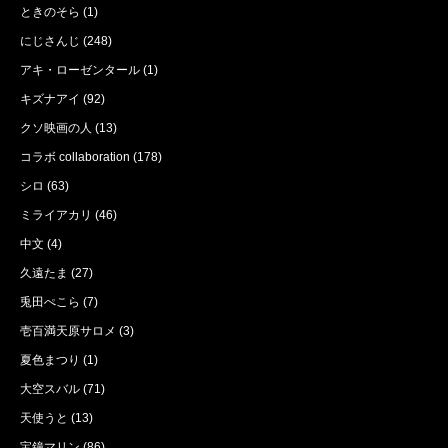
ときのそら
(1)
にじさんじ
(248)
アキ・ローゼンタール
(1)
キズナアイ
(92)
クソ映画の人
(13)
コラボ collaboration
(178)
シロ
(63)
ミライアカリ
(46)
中文
(4)
久遠たま
(27)
兎田ぺこら
(7)
壱百満天原サロメ
(3)
夏色まつり
(1)
大空スバル
(71)
天使うと
(13)
宝鐘マリン
(86)