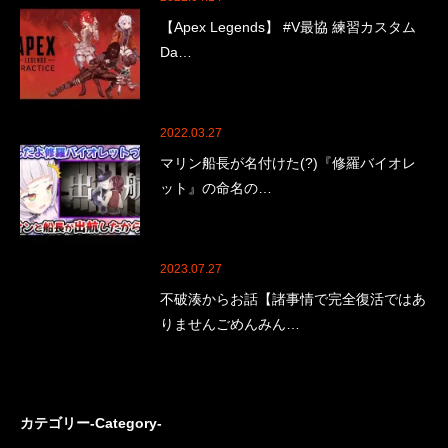
【Apex Legends】 #V最協 練習カスタム
Da…
2022.03.27
マリン船長が名付けた(?)『修羅バイオレ
ット』の命名の…
2023.07.27
不破湊からお話【諸事情で完全復活ではあ
りませんごめんみん…
カテゴリー-Category-