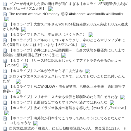
ビブーが考え出した謎の掛け声が面白すぎる【ホロライブEN翻訳切り抜き/
古石ビジュー/リズム天国】
The reason we have NO money! 🤯🥲 #tokiohotel #tomkaulitz #billkaulitz
【ホロライブ】大空スバルさんYouTube登録者数200万人突破 100万人達成
から約5年
【ホロライブ】みこち、本日復活【さくらみこ】
【ホロライブ】スバルのトモコレキャラクリ、今のところマリンフブキに
次ぐ3番目くらいには上手いよな【大空スバル】
【ホロライブ】赤井はあとが活動再開へ！心身の状態を最優先にした上で
段階的に活動範囲を広げていく形に
【ホロドリ】リリース時に記念石じゃなくてアドトラ走らせるのかよｗ
【Vtuber】
【ホロライブ】スバルが今日からぽこあだよね
ホロライブエキスポ＆フェス行ってきて、とんでもないことに気付いたん
だが…
【ホロライブ】FLOW GLOW・虎金妃笑虎、活動休止を発表 適応障害で
療養へ
【ホロライブ】マリオテニス大会も最強と最弱決めたら面白そうだな
【ホロライブ】真面目な話するとマリアやり過ぎではあったな
【ホロライブ】改めてラジオ体操の有能さを感じた【ホロライブ/hololive】
【ホロライブ】海外勢が日本来てこうやって楽しそうにしてるとなんかニ
コニコしちゃうな
自民党総.裁選の「推薦人」に反日朝鮮壺議員が58人、裏金議員は21人 も