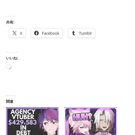
共有:
X
Facebook
Tumblr
いいね:
読
み
込
み
中…
関連