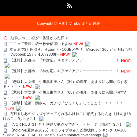
RSS
Copyright ©
V速！ VTuberまとめ速報
夫婦なのに、心が一番遠かった日々
ここって普通に統一教会信者いるよね
NEW!
本日まで3万円引き。Ryzen 7・16GBメモリ、Microsoft 365 24か月版も付
く「Vivobook 15」が10万9800円
NEW!
【速報】京都市、『神対応』キタァアアアアーーーーーーーー！！
NEW!
【速報】京都市、『神対応』キタァアアアアーーーーーーーー！！
NEW!
【悲報】大女優・小川真由美さん（86）の晩年、あまりにも闇が深すぎ
る・・・・
NEW!
【悲報】大女優・小川真由美さん（86）の晩年、あまりにも闇が深すぎ
る・・・・
NEW!
【衝撃】佐藤二朗さん、ガチで『びっくり』してしまう！！！！！！
NEW!
潤羽るしあのグッズを送ってくれるみけねこに爆笑するけんき【けんき/み
けねこ。/むらまこ】
【VCR RUST3】＃７ 快適な拠点ができ・・・た！？【猫宮ひなた】
【hololive/夏休み2026】ホロライブ歌みた総視聴数ランキングTOP100
SUMMER SPECIAL 100 Most Viewed hololive cover songs