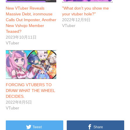
New VTuber Reveals
"What don't you show me
Massive Debt, ironmouse
your vtuber hole?"
Calls Out Imposter, Another
2022年12月9日
New Vshojo Member
VTuber
Teased?
2023年10月11日
VTuber
FORCING VTUBERS TO
DRAW WHAT THE WHEEL
DECIDES.
2022年8月5日
VTuber
Tweet
Share