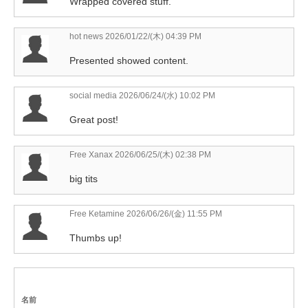
Wrapped covered stuff.
hot news
2026/01/22/(木) 04:39 PM
Presented showed content.
social media
2026/06/24/(水) 10:02 PM
Great post!
Free Xanax
2026/06/25/(木) 02:38 PM
big tits
Free Ketamine
2026/06/26/(金) 11:55 PM
Thumbs up!
名前