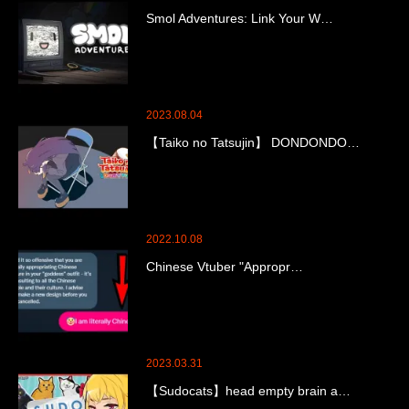
Smol Adventures: Link Your W…
2023.08.04
【Taiko no Tatsujin】 DONDONDO…
2022.10.08
Chinese Vtuber "Appropr…
2023.03.31
【Sudocats】head empty brain a…