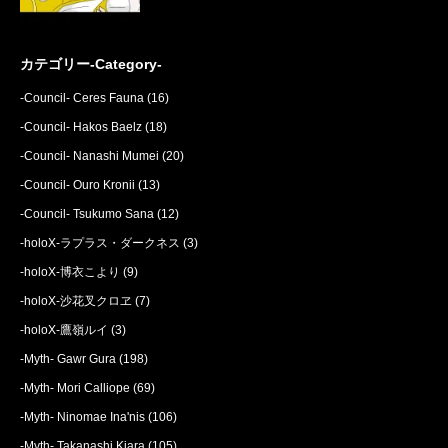
カテゴリー-Category-
-Council- Ceres Fauna
(16)
-Council- Hakos Baelz
(18)
-Council- Nanashi Mumei
(20)
-Council- Ouro Kronii
(13)
-Council- Tsukumo Sana
(12)
-holoX-ラプラス・ダークネス
(3)
-holoX-博衣こより
(9)
-holoX-沙花叉クロヱ
(7)
-holoX-鷹嶺ルイ
(3)
-Myth- Gawr Gura
(198)
-Myth- Mori Calliope
(69)
-Myth- Ninomae Ina'nis
(106)
-Myth- Takanashi Kiara
(105)