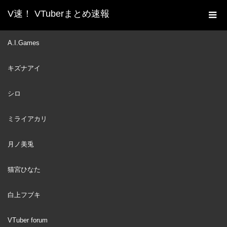
V速！ VTuberまとめ速報
新着動画一覧
VTuber
【Return Of The Obra
A.I.Games
ホーム
Dinn】Wait Why M- | #1
キズナアイ
VTuber
2022
APR
20
シロ
ミライアカリ
月ノ美兎
猫宮ひなた
白上フブキ
VTuber forum