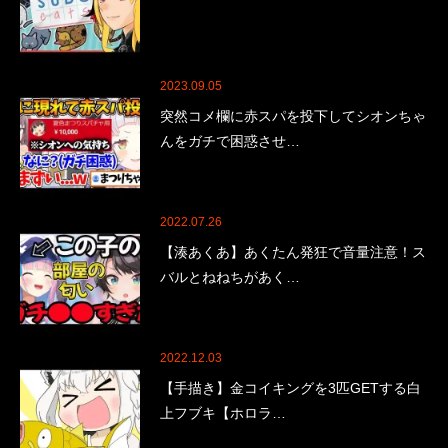
2023.09.05
突然コメ欄に赤スパを投下してシオンちゃ
んをガチで困惑させ…
2022.07.26
【湊あくあ】あくたん発狂で音量注意！ス
バルとねねちがあく…
2022.12.03
【手描き】金コイキングを3匹GETする白
上フブキ【ホロラ…