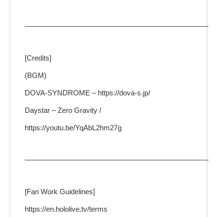
—————————————————————————-
[Credits]
(BGM)
DOVA-SYNDROME – https://dova-s.jp/
Daystar – Zero Gravity /
https://youtu.be/YqAbL2hm27g
—————————————————————————-
[Fan Work Guidelines]
https://en.hololive.tv/terms