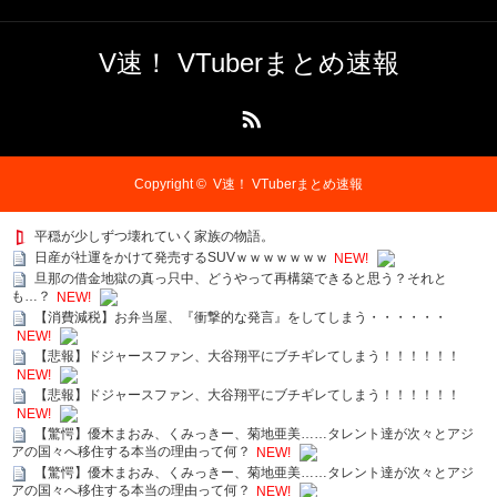
V速！ VTuberまとめ速報
RSS
Copyright ©
V速！ VTuberまとめ速報
平穏が少しずつ壊れていく家族の物語。
日産が社運をかけて発売するSUVｗｗｗｗｗｗｗ
NEW!
旦那の借金地獄の真っ只中、どうやって再構築できると思う？それと
も…？
NEW!
【消費減税】お弁当屋、『衝撃的な発言』をしてしまう・・・・・・
NEW!
【悲報】ドジャースファン、大谷翔平にブチギレてしまう！！！！！！
NEW!
【悲報】ドジャースファン、大谷翔平にブチギレてしまう！！！！！！
NEW!
【驚愕】優木まおみ、くみっきー、菊地亜美……タレント達が次々とアジ
アの国々へ移住する本当の理由って何？
NEW!
【驚愕】優木まおみ、くみっきー、菊地亜美……タレント達が次々とアジ
アの国々へ移住する本当の理由って何？
NEW!