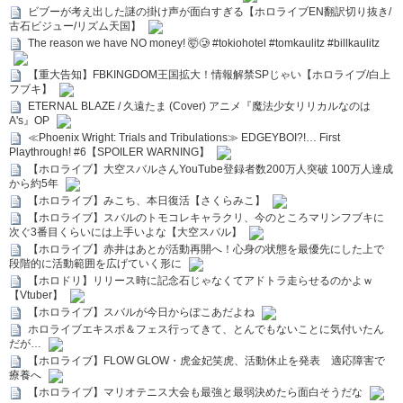
ビブーが考え出した謎の掛け声が面白すぎる【ホロライブEN翻訳切り抜き/
古石ビジュー/リズム天国】
The reason we have NO money! 🤯🥲 #tokiohotel #tomkaulitz #billkaulitz
【重大告知】FBKINGDOM王国拡大！情報解禁SPじゃい【ホロライブ/白上
フブキ】
ETERNAL BLAZE / 久遠たま (Cover) アニメ『魔法少女リリカルなのは
A's』OP
≪Phoenix Wright: Trials and Tribulations≫ EDGEYBOI?!… First
Playthrough! #6【SPOILER WARNING】
【ホロライブ】大空スバルさんYouTube登録者数200万人突破 100万人達成
から約5年
【ホロライブ】みこち、本日復活【さくらみこ】
【ホロライブ】スバルのトモコレキャラクリ、今のところマリンフブキに
次ぐ3番目くらいには上手いよな【大空スバル】
【ホロライブ】赤井はあとが活動再開へ！心身の状態を最優先にした上で
段階的に活動範囲を広げていく形に
【ホロドリ】リリース時に記念石じゃなくてアドトラ走らせるのかよｗ
【Vtuber】
【ホロライブ】スバルが今日からぽこあだよね
ホロライブエキスポ＆フェス行ってきて、とんでもないことに気付いたん
だが…
【ホロライブ】FLOW GLOW・虎金妃笑虎、活動休止を発表 適応障害で
療養へ
【ホロライブ】マリオテニス大会も最強と最弱決めたら面白そうだな