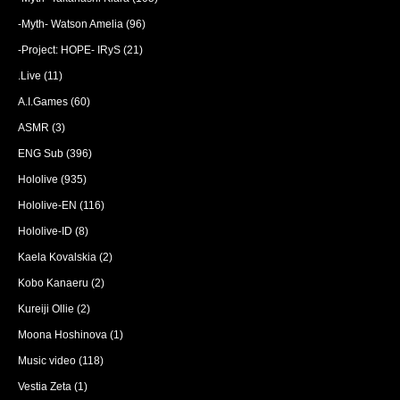
-Myth- Watson Amelia
(96)
-Project: HOPE- IRyS
(21)
.Live
(11)
A.I.Games
(60)
ASMR
(3)
ENG Sub
(396)
Hololive
(935)
Hololive-EN
(116)
Hololive-ID
(8)
Kaela Kovalskia
(2)
Kobo Kanaeru
(2)
Kureiji Ollie
(2)
Moona Hoshinova
(1)
Music video
(118)
Vestia Zeta
(1)