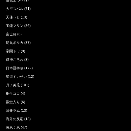
夏色まつり
(1)
大空スバル
(71)
天使うと
(13)
宝鐘マリン
(86)
富士葵
(6)
尾丸ポルカ
(37)
常闇トワ
(9)
戌神ころね
(3)
日本語字幕
(172)
星街すいせい
(12)
月ノ美兎
(101)
桐生ココ
(4)
殿堂入り
(6)
浅井ラム
(13)
海外の反応
(13)
湊あくあ
(47)