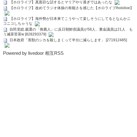
【ホロライブ】真面目な話するとマリアやり過ぎではあったな
【ホロライブ】改めてラジオ体操の有能さを感じた【ホロライブ/hololive】
【ホロライブ】海外勢が日本来てこうやって楽しそうにしてるとなんかニ
コニコしちゃうな
自民党総.裁選の「推薦人」に反日朝鮮壺議員が58人、裏金議員は21人 も
う滅茶苦茶w [828293379]
日本政府「害獣のシカを殺しまくって半分に減らします」 [271912485]
Powered by livedoor 相互RSS