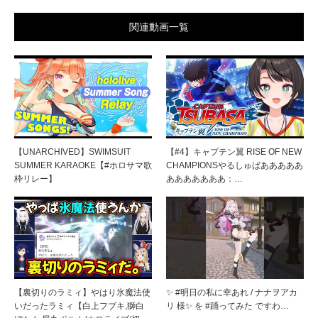
関連動画一覧
【UNARCHIVED】SWIMSUIT
【#4】キャプテン翼 RISE OF NEW
SUMMER KARAOKE【#ホロサマ歌
CHAMPIONSやるしゅばあああああ
枠リレー】
あああああああ：…
【裏切りのラミィ】やはり氷魔法使
✨ #明日の私に幸あれ / ナナヲアカ
いだったラミィ【白上フブキ,獅白
リ 様✨ を #踊ってみた ですわ…