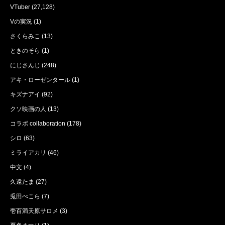
VTuber
(27,128)
Vの実況
(1)
さくらみこ
(13)
ときのそら
(1)
にじさんじ
(248)
アキ・ローゼンタール
(1)
キズナアイ
(92)
クソ映画の人
(13)
コラボ collaboration
(178)
シロ
(63)
ミライアカリ
(46)
中文
(4)
久遠たま
(27)
兎田ぺこら
(7)
壱百満天原サロメ
(3)