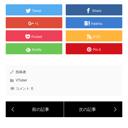
Tweet
Share
+1
Hatena
Pocket
RSS
feedly
Pin it
投稿者:
VTuber
コメント:
0