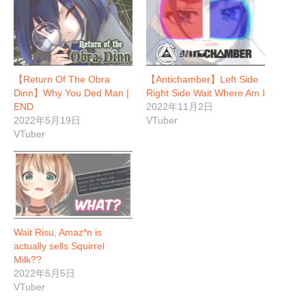
【Return Of The Obra
【Antichamber】Left Side
Dinn】Why You Ded Man |
Right Side Wait Where Am I
END
2022年11月2日
2022年5月19日
VTuber
VTuber
Wait Risu, Amaz*n is
actually sells Squirrel
Milk??
2022年5月5日
VTuber