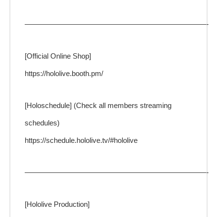
—————————————————————————-
[Official Online Shop]
https://hololive.booth.pm/
[Holoschedule] (Check all members streaming
schedules)
https://schedule.hololive.tv/#hololive
—————————————————————————-
[Hololive Production]