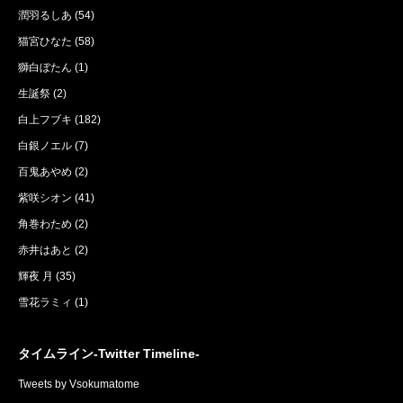
潤羽るしあ
(54)
猫宮ひなた
(58)
獅白ぼたん
(1)
生誕祭
(2)
白上フブキ
(182)
白銀ノエル
(7)
百鬼あやめ
(2)
紫咲シオン
(41)
角巻わため
(2)
赤井はあと
(2)
輝夜 月
(35)
雪花ラミィ
(1)
タイムライン-Twitter Timeline-
Tweets by Vsokumatome