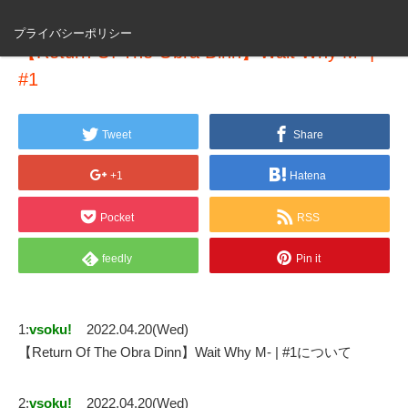
プライバシーポリシー
【Return Of The Obra Dinn】Wait Why M- |
#1
Tweet
Share
+1
Hatena
Pocket
RSS
feedly
Pin it
1:
vsoku!
2022.04.20(Wed)
【Return Of The Obra Dinn】Wait Why M- | #1について
2:
vsoku!
2022.04.20(Wed)