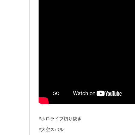
#ホロライブ切り抜き
#大空スバル