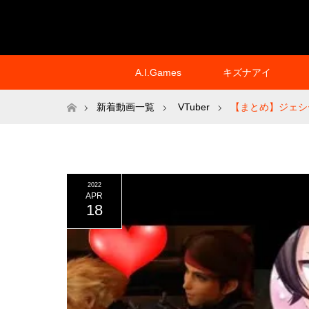
A.I.Games
キズナアイ
ホーム
新着動画一覧
VTuber
【まとめ】ジェシー
2022
APR
18