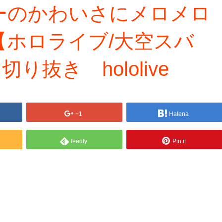
ーのかわいさにメロメロ
【ホロライブ/大空スバ
り抜き hololive
+1
Hatena
feedly
Pin it