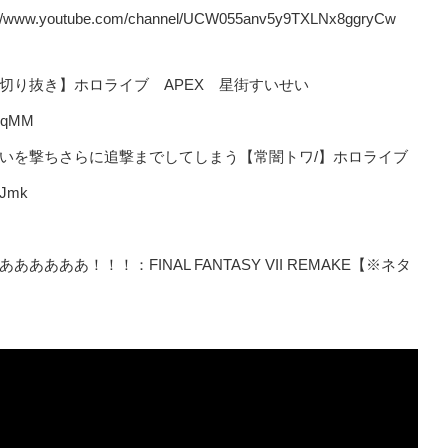
utube.com/channel/UCW055anv5y9TXLNx8ggryCw
あ【切り抜き】ホロライブ APEX 星街すいせい
GUqMM
すいせいを撃ちさらに追撃までしてしまう【常闇トワ/】ホロライブ
YJmk
あああ！！！：FINAL FANTASY VII REMAKE【※ネタ