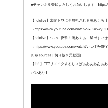
■チャンネル登録よろしくお願いします→https://www.yo
【hololive】常闇トワに全無視される湊あく
→https://www.youtube.com/watch?v=IKn5wy
【hololive】ついに反撃！湊あくあ、星街
→https://www.youtube.com/watch?v=LxTPv0P
[Clip sources] [切り抜き元動画]
【#２】FF7リメイクするしゅばああああああああああ
バレあり】