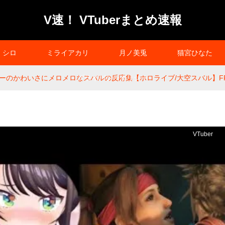
V速！ VTuberまとめ速報
シロ
ミライアカリ
月ノ美兎
猫宮ひなた
のかわいさにメロメロなスバルの反応集【ホロライブ/大空スバル】FF7リ
プライバシーポリシー
VTuber