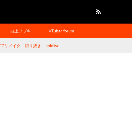
RSS
白上フブキ
VTuber forum
メイク 切り抜き hololive