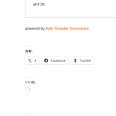
#FF7R
powered by
Auto Youtube Summarize
共有:
X
Facebook
Tumblr
いいね:
読
み
込
み
中…