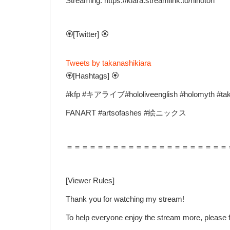
Streaming: https://kiara.streamlink.to/hinotori
🏵️[Twitter] 🏵️
Tweets by takanashikiara
🏵️[Hashtags] 🏵️
#kfp #キアライブ#hololiveenglish #holomyth #tak
FANART #artsofashes #絵ニックス
＝＝＝＝＝＝＝＝＝＝＝＝＝＝＝＝＝＝＝＝＝
[Viewer Rules]
Thank you for watching my stream!
To help everyone enjoy the stream more, please f