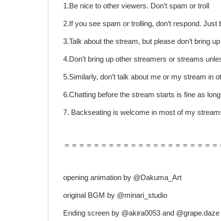
1.Be nice to other viewers. Don’t spam or troll
2.If you see spam or trolling, don’t respond. Jus
3.Talk about the stream, but please don’t bring u
4.Don’t bring up other streamers or streams unle
5.Similarly, don’t talk about me or my stream in o
6.Chatting before the stream starts is fine as long
7. Backseating is welcome in most of my streams
＝＝＝＝＝＝＝＝＝＝＝＝＝＝＝＝＝＝＝＝＝
opening animation by @Dakuma_Art
original BGM by @minari_studio
Ending screen by @akira0053 and @grape.daze