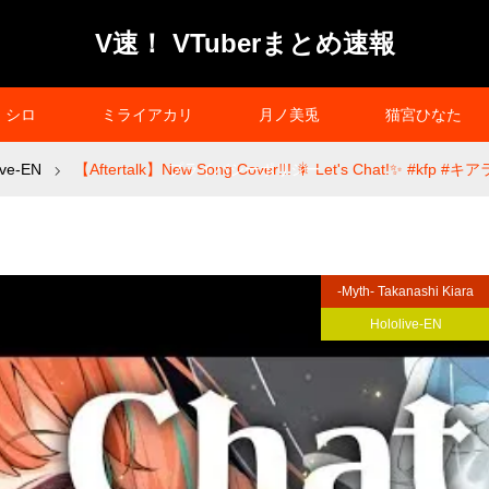
V速！ VTuberまとめ速報
シロ
ミライアカリ
月ノ美兎
猫宮ひなた
ive-EN
【Aftertalk】New Song Cover!!! 🎇 Let's Chat!✨ #kfp #
プライバシーポリシー
-Myth- Takanashi Kiara
Hololive-EN