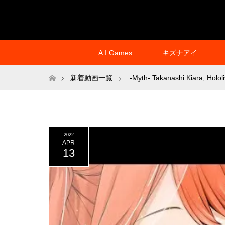
A.I.Games
キズナアイ
ホーム
新着動画一覧
-Myth- Takanashi Kiara
,
Holol
2022
APR
13