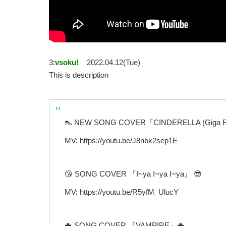
3:
vsoku!
2022.04.12(Tue)
This is description
👠 NEW SONG COVER『CINDERELLA (Giga Fir
MV: https://youtu.be/J8nbk2sep1E
😘 SONG COVER 『I~ya I~ya I~ya』 😎
MV: https://youtu.be/R5yfM_UlucY
🦇 SONG COVER 『VAMPIRE』🦇