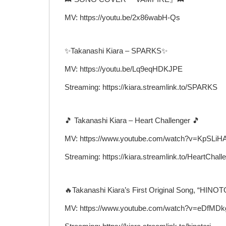
MV: https://youtu.be/2x86wabH-Qs
✨Takanashi Kiara – SPARKS✨
MV: https://youtu.be/Lq9eqHDKJPE
Streaming: https://kiara.streamlink.to/SPARKS
🎵 Takanashi Kiara – Heart Challenger 🎵
MV: https://www.youtube.com/watch?v=KpSLiH
Streaming: https://kiara.streamlink.to/HeartChall
🔥Takanashi Kiara’s First Original Song, “HINOT
MV: https://www.youtube.com/watch?v=eDfMD