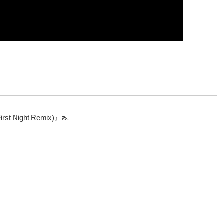
st Night Remix)』👠