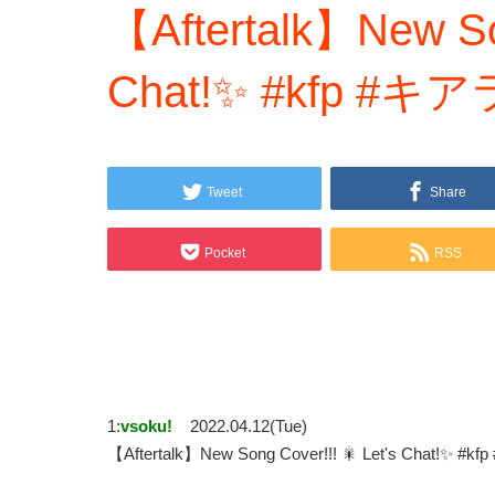
【Aftertalk】New Son
Chat!✨ #kfp #
Tweet
Share
Pocket
RSS
1:
vsoku!
2022.04.12(Tue)
【Aftertalk】New Song Cover!!! 🎇 Let's Chat