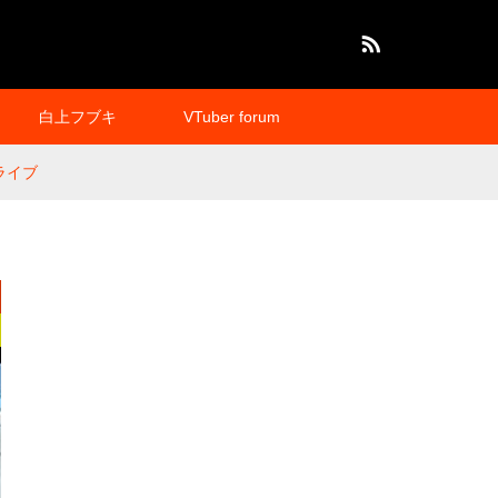
RSS
白上フブキ
VTuber forum
キアライブ