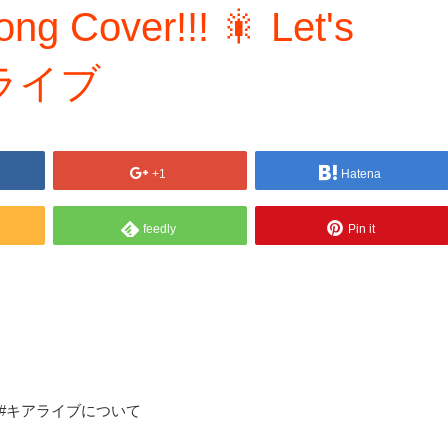
g Cover!!! 🎇 Let's
キアライブ
+1
Hatena
feedly
Pin it
!✨ #kfp #キアライブについて