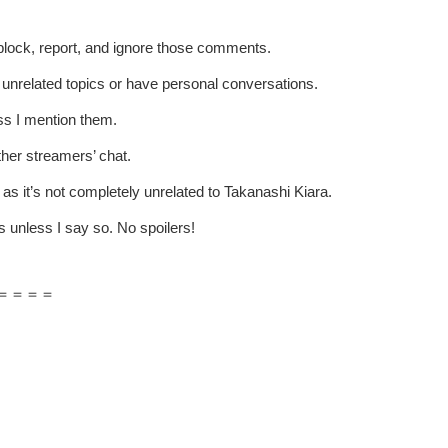
t block, report, and ignore those comments.
p unrelated topics or have personal conversations.
ss I mention them.
ther streamers’ chat.
 as it’s not completely unrelated to Takanashi Kiara.
 unless I say so. No spoilers!
＝＝＝＝