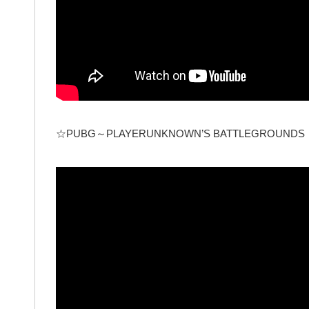
☆PUBG～PLAYERUNKNOWN’S BATTLEGROUNDS