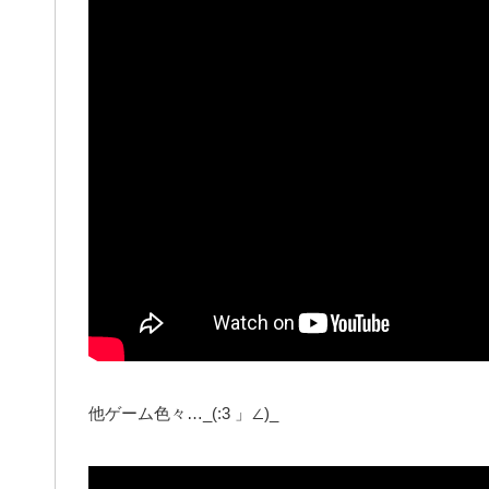
他ゲーム色々…_(:3 」∠)_