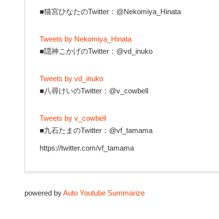
■猫宮ひなたのTwitter：@Nekomiya_Hinata
Tweets by Nekomiya_Hinata
■隠神こかげのTwitter：@vd_inuko
Tweets by vd_inuko
■八尋けいのTwitter：@v_cowbell
Tweets by v_cowbell
■九石たまのTwitter：@vf_tamama
https://twitter.com/vf_tamama
powered by
Auto Youtube Summarize