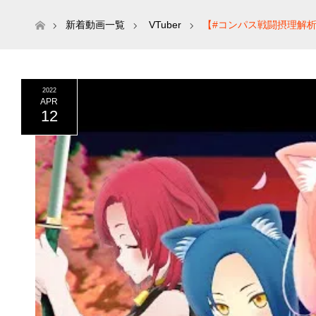
ホーム
新着動画一覧
VTuber
【#コンパス戦闘摂理解
2022
APR
12