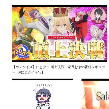
【ガチクイズ】にじクイ 頂上決戦！家長むぎvs番組レギュラ
ー【#にじクイ #45】