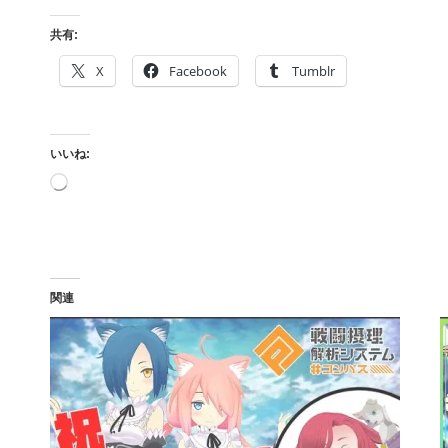
共有:
X
Facebook
Tumblr
いいね:
読
み
込
み
中…
関連