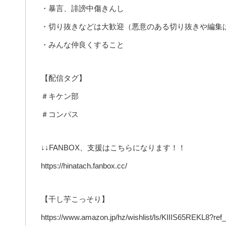
・暴言、誹謗中傷きんし
・切り抜きなどは大歓迎（悪意のある切り抜きや編集
・みんな仲良くすること
【配信タグ】
＃キケン部
＃コンパス
↓↓FANBOX、支援はこちらになります！！
https://hinatach.fanbox.cc/
【干し芋こっそり】
https://www.amazon.jp/hz/wishlist/ls/KIIIS65REKL8?ref