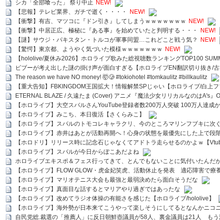
シカ「全部喰った」 祭り中止
NEW!
【悲報】テレビ業界、ガチで逝く・・・・
NEW!
【衝撃】有吉、マツコに『ドン引き』してしまうｗｗｗｗｗｗｗ
NEW!
【衝撃】中居正広、極秘に『ある事』を始めていたと判明する・・・
NEW!
【謎】サウジ・パキスタン・トルコが軍事同盟…これどこと戦う気？
NEW!
【驚愕】東京都、ようやく気づいた模様ｗｗｗｗｗｗｗ
NEW!
【hololive/夏休み2026】ホロライブ歌みた総視聴数ランキングTOP100 SUMMER SPECI
ビブーが考え出した謎の掛け声が面白すぎる【ホロライブEN翻訳切り抜き/古
The reason we have NO money! 🤯🥲 #tokiohotel #tomkaulitz #billkaulitz
【重大告知】FBKINGDOM王国拡大！情報解禁SPじゃい【ホロライブ/白上
ETERNAL BLAZE / 久遠たま (Cover) アニメ『魔法少女リリカルなのはA's』
【ホロライブ】大空スバルさんYouTube登録者数200万人突破 100万人達成
【ホロライブ】みこち、本日復活【さくらみこ】
【ホロライブ】スバルのトモコレキャラクリ、今のところマリンフブキに次ぐ
【ホロライブ】赤井はあとが活動再開へ！心身の状態を最優先にした上で段
【ホロドリ】リリース時に記念石じゃなくてアドトラ走らせるのかよｗ【Vtub
【ホロライブ】スバルが今日からぽこあだよね
ホロライブエキスポ＆フェス行ってきて、とんでもないことに気付いたんだ
【ホロライブ】FLOW GLOW・虎金妃笑虎、活動休止を発表 適応障害で療
【ホロライブ】マリオテニス大会も最強と最弱決めたら面白そうだな
【ホロライブ】真面目な話するとマリアやり過ぎではあったな
【ホロライブ】改めてラジオ体操の有能さを感じた【ホロライブ/hololive】
【ホロライブ】海外勢が日本来てこうやって楽しそうにしてるとなんかニコ
自民党総.裁選の「推薦人」に反日朝鮮壺議員が58人、裏金議員は21人 もう滅茶苦茶