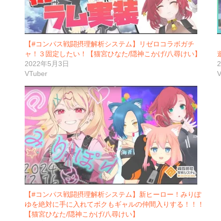
【#コンパス戦闘摂理解析システム】リゼロコラボガチ
ャ！３固定したい！【猫宮ひなた/隠神こかげ/八尋けい】
2022年5月3日
VTuber
V
【#コンパス戦闘摂理解析システム】新ヒーロー！みりぽ
ゆを絶対に手に入れてボクもギャルの仲間入りする！！！
【猫宮ひなた/隠神こかげ/八尋けい】