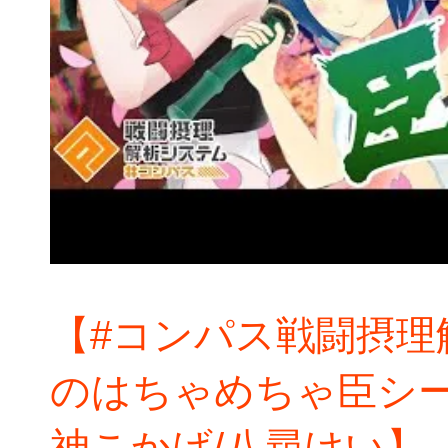
【#コンパス戦闘摂理
のはちゃめちゃ臣シー
神こかげ/八尋けい】