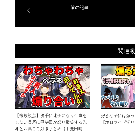
関連
【複数視点】勝手に迷子になり仕事を
好きな子には煽っ
しない長尾に甲斐田が怒り爆笑する先
【ホロライブ切り
斗と四葉ここ好きまとめ【甲斐田晴…