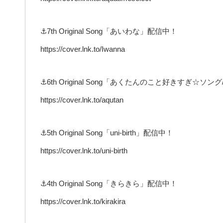
⚓7th Original Song「あいわな」配信中！
https://cover.lnk.to/Iwanna
⚓6th Original Song「あくたんのこと好きすぎ☆ソング/Fo
https://cover.lnk.to/aqutan
⚓5th Original Song「uni-birth」配信中！
https://cover.lnk.to/uni-birth
⚓4th Original Song「きらきら」配信中！
https://cover.lnk.to/kirakira