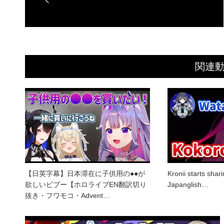
関連
【日英字幕】日本滞在に子供用の●●が
Kronii starts sha
欲しいビブー【ホロライブEN翻訳切り
Japanglish…
抜き・フワモコ・Advent…