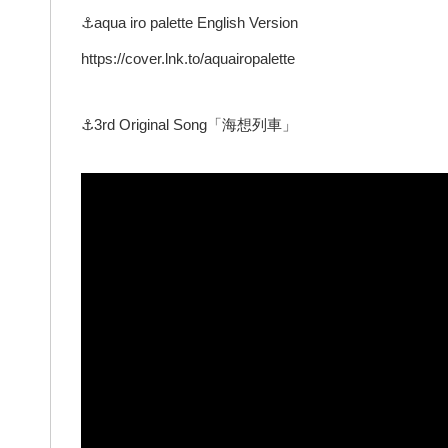
⚓aqua iro palette English Version
https://cover.lnk.to/aquairopalette
⚓3rd Original Song「海想列車」