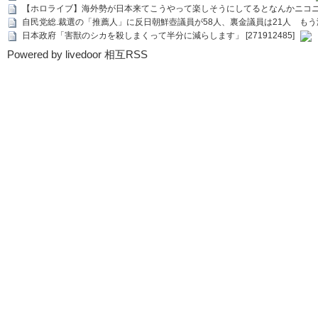
【ホロライブ】海外勢が日本来てこうやって楽しそうにしてるとなんかニコ
自民党総.裁選の「推薦人」に反日朝鮮壺議員が58人、裏金議員は21人 もう滅茶苦茶
日本政府「害獣のシカを殺しまくって半分に減らします」 [271912485]
Powered by livedoor 相互RSS