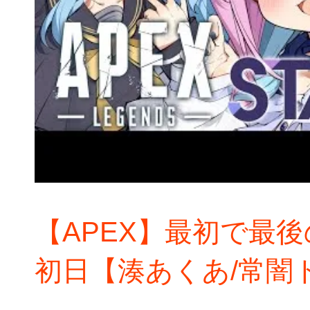
【APEX】最初で最後の
初日【湊あくあ/常闇