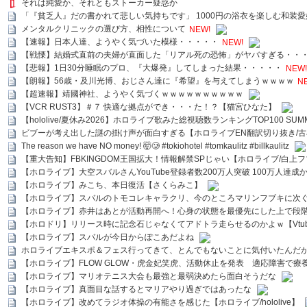
それは純愛か、それともストーカー疑惑か
「『貧乏人』だの書かれて悲しい気持ちです」 1000円の浴衣を楽しむ和装
メンタルクリニックの選び方、相性について
NEW!
【速報】日本人達、ようやく気づいた模様・・・・・
NEW!
【戦慄】結婚式直前の夫婦が直面した「リアル死の恐怖」がヤバすぎる・・
【悲報】1日30分睡眠のプロ、『大爆発』してしまった結果・・・・・
NEW!
【朗報】56歳・及川光博、おじさん達に『希望』を与えてしまうｗｗｗｗ
N
【超速報】靖國神社、ようやく気づくｗｗｗｗｗｗｗｗｗｗ
【VCR RUST3】＃７ 快適な拠点ができ・・・た！？【猫宮ひなた】
【hololive/夏休み2026】ホロライブ歌みた総視聴数ランキングTOP100 SUMMER SPECI
ビブーが考え出した謎の掛け声が面白すぎる【ホロライブEN翻訳切り抜き/古
The reason we have NO money! 🤯🥲 #tokiohotel #tomkaulitz #billkaulitz
【重大告知】FBKINGDOM王国拡大！情報解禁SPじゃい【ホロライブ/白上
【ホロライブ】大空スバルさんYouTube登録者数200万人突破 100万人達成
【ホロライブ】みこち、本日復活【さくらみこ】
【ホロライブ】スバルのトモコレキャラクリ、今のところマリンフブキに次ぐ
【ホロライブ】赤井はあとが活動再開へ！心身の状態を最優先にした上で段
【ホロドリ】リリース時に記念石じゃなくてアドトラ走らせるのかよｗ【Vtub
【ホロライブ】スバルが今日からぽこあだよね
ホロライブエキスポ＆フェス行ってきて、とんでもないことに気付いたんだ
【ホロライブ】FLOW GLOW・虎金妃笑虎、活動休止を発表 適応障害で療
【ホロライブ】マリオテニス大会も最強と最弱決めたら面白そうだな
【ホロライブ】真面目な話するとマリアやり過ぎではあったな
【ホロライブ】改めてラジオ体操の有能さを感じた【ホロライブ/hololive】