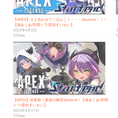
【APEX】３人合わせて！ぽんこｔ・・・Startend！！！
【湊あくあ/常闇トワ/星街すいせい】
2022年4月2日
VTuber
H
【APEX】前夜祭！最後の練習Startend！【湊あくあ/常闇
トワ/星街すいせい】
2022年4月17日
VTuber