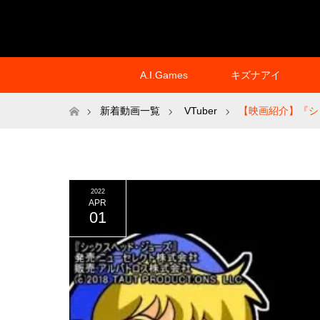
A.I.Games
キズナアイ
ホーム
新着動画一覧
VTuber
【映画紹介】『シ
2022
APR
01