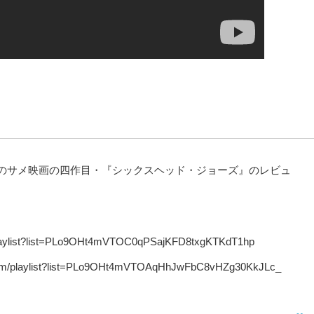
のサメ映画の四作目・『シックスヘッド・ジョーズ』のレビュ
list?list=PLo9OHt4mVTOC0qPSajKFD8txgKTKdT1hp
laylist?list=PLo9OHt4mVTOAqHhJwFbC8vHZg30KkJLc_