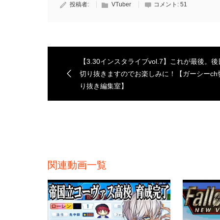
投稿者:
VTuber
コメント:
51
【3.30インスタライブvol.7】これが最後。後
切り抜きますのでお楽しみに！【ガーシーch
り抜き編集室】
関連動画一覧