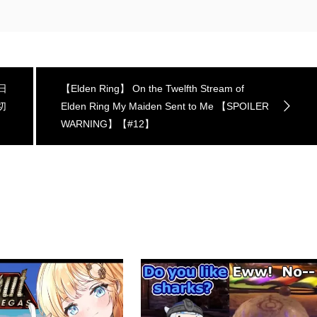
日
【Elden Ring】 On the Twelfth Stream of
切
Elden Ring My Maiden Sent to Me 【SPOILER
WARNING】【#12】