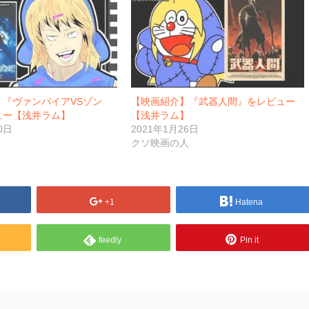
】『ヴァンパイアVSゾン
【映画紹介】『武器人間』をレビュー
ュー【浅井ラム】
【浅井ラム】
0日
2021年1月26日
クソ映画の人
+1
Hatena
feedly
Pin it