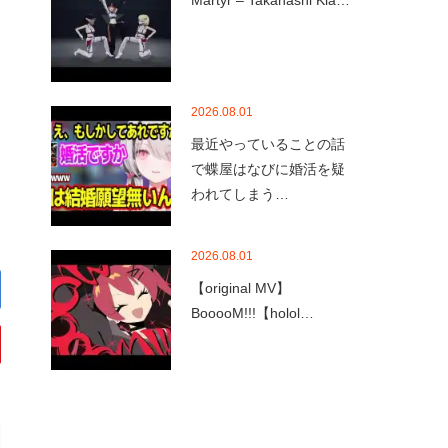
Martyr – Takanashi Kia…
2026.08.01
最近やっていることの話
で蝶屋はなびに婚活を疑
われてしまう…
2026.08.01
【original MV】
BooooM!!!【holol…