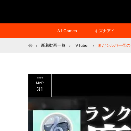
A.I.Games
キズナアイ
ホーム
新着動画一覧
VTuber
まだシルバー帯の
2022
MAR
31