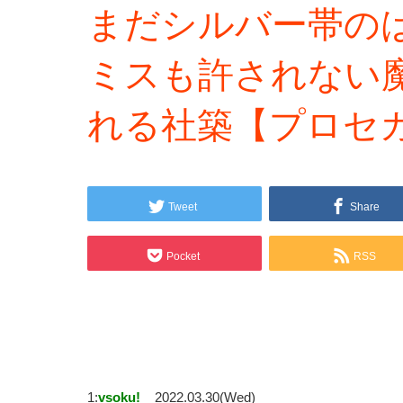
まだシルバー帯の
ミスも許されない
れる社築【プロセカ
Tweet
Share
Pocket
RSS
1:
vsoku!
2022.03.30(Wed)