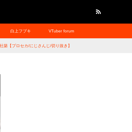
RSS
白上フブキ
VTuber forum
築【プロセカ/にじさんじ/切り抜き】