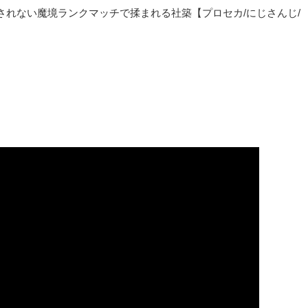
れない魔境ランクマッチで揉まれる社築【プロセカ/にじさんじ/