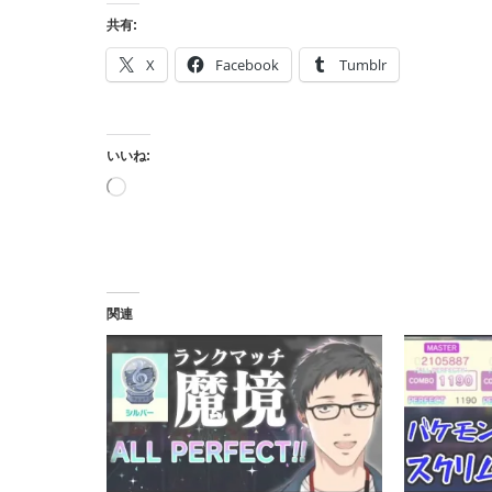
共有:
X
Facebook
Tumblr
いいね:
読
み
込
み
中…
関連