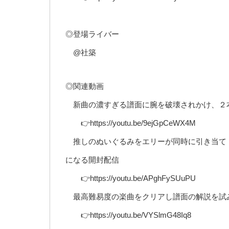
◎登場ライバー
@社築
◎関連動画
新曲の濃すぎる譜面に腕を破壊されかけ、２本
👉https://youtu.be/9ejGpCeWX4M
推しのぬいぐるみをエリーが同時に引き当て「
になる開封配信
👉https://youtu.be/APghFySUuPU
最高難易度の楽曲をクリアし譜面の解説を試
👉https://youtu.be/VYSlmG48Iq8