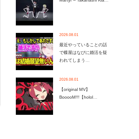
Martyr – Takanashi Kia…
2026.08.01
最近やっていることの話
で蝶屋はなびに婚活を疑
われてしまう…
2026.08.01
【original MV】
BooooM!!!【holol…