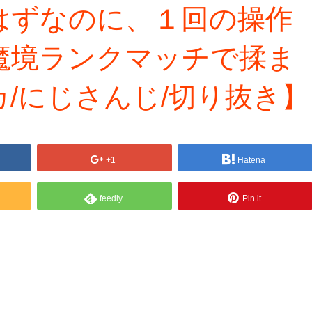
はずなのに、１回の操作
魔境ランクマッチで揉ま
/にじさんじ/切り抜き】
+1
Hatena
feedly
Pin it