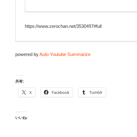
https://www.zerochan.net/3530497#full
powered by
Auto Youtube Summarize
共有:
X
Facebook
Tumblr
いいね: