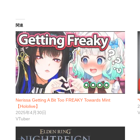
関連
Nerissa Getting A Bit Too FREAKY Towards Mint
*
【Hololive】
2025年4月30日
V
VTuber