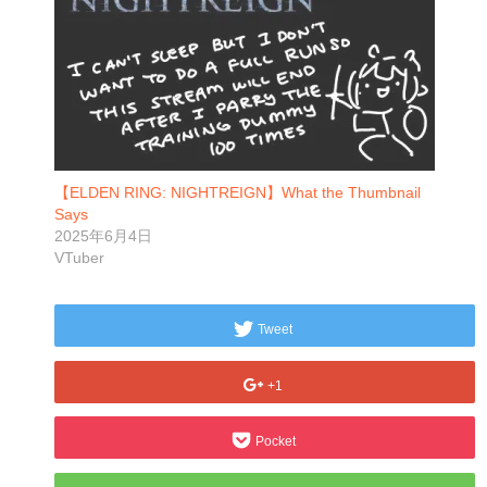
【ELDEN RING: NIGHTREIGN】What the Thumbnail
Says
2025年6月4日
VTuber
Tweet
+1
Pocket