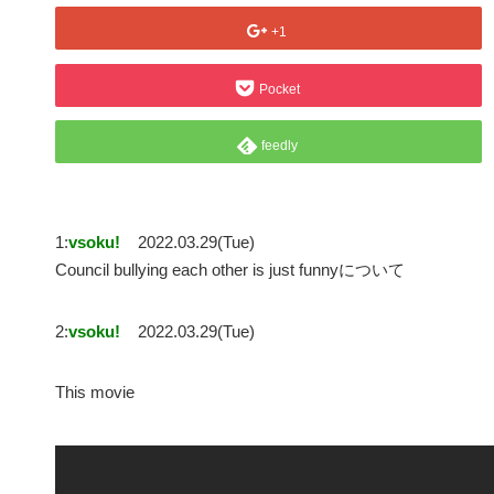
+1
Pocket
feedly
1:
vsoku!
2022.03.29(Tue)
Council bullying each other is just funnyについて
2:
vsoku!
2022.03.29(Tue)
This movie