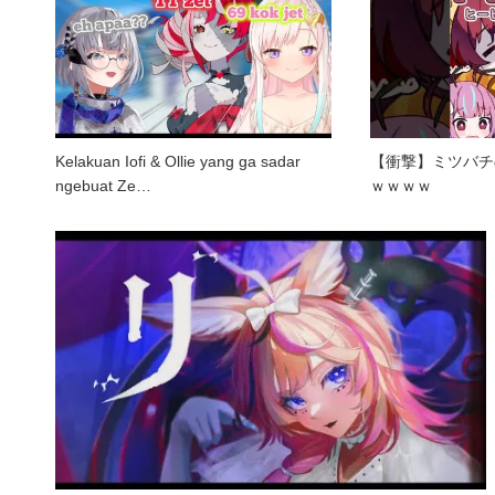
Kelakuan Iofi & Ollie yang ga sadar
【衝撃】ミツバチ
ngebuat Ze…
ｗｗｗｗ