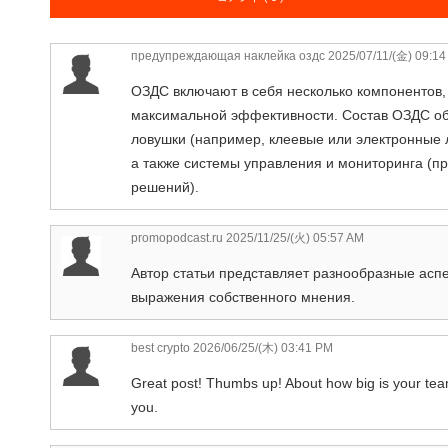
предупреждающая наклейка оздс
2025/07/11/(金) 09:1
ОЗДС включают в себя несколько компонентов,
максимальной эффективности. Состав ОЗДС об
ловушки (например, клеевые или электронные л
а также системы управления и мониторинга (п
решений).
promopodcast.ru
2025/11/25/(火) 05:57 AM
Автор статьи представляет разнообразные асп
выражения собственного мнения.
best crypto
2026/06/25/(木) 03:41 PM
Great post! Thumbs up! About how big is your team
you.