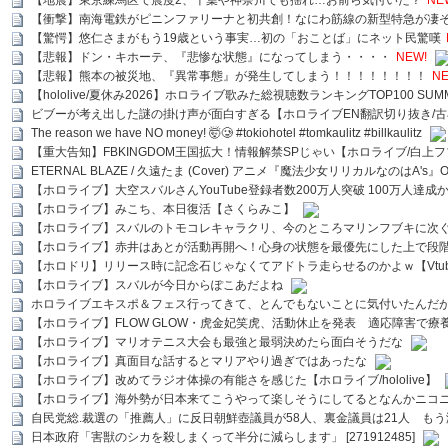
【地震】東京練馬区で震度2、千葉や神奈川でも揺れ…お前ら気付いた？
NE
【衝撃】南海電鉄がピニンファリーナと初共創！なにわ筋線の新型特急が凄
【驚愕】悠仁さまがもう19歳という事実…初の「おことば」にネット民驚嘆
【悲報】ドン・キホーテ、『悲惨な状態』になってしまう・・・・
NEW!
【悲報】熊本の被災地、『異常事態』が発生してしまう！！！！！！！！
NE
【hololive/夏休み2026】ホロライブ歌みた総視聴数ランキングTOP100 SUMMER SPECI
ビブーが考え出した謎の掛け声が面白すぎる【ホロライブEN翻訳切り抜き/古
The reason we have NO money! 🤯🥲 #tokiohotel #tomkaulitz #billkaulitz
【重大告知】FBKINGDOM王国拡大！情報解禁SPじゃい【ホロライブ/白上
ETERNAL BLAZE / 久遠たま (Cover) アニメ『魔法少女リリカルなのはA's』
【ホロライブ】大空スバルさんYouTube登録者数200万人突破 100万人達成
【ホロライブ】みこち、本日復活【さくらみこ】
【ホロライブ】スバルのトモコレキャラクリ、今のところマリンフブキに次ぐ
【ホロライブ】赤井はあとが活動再開へ！心身の状態を最優先にした上で段
【ホロドリ】リリース時に記念石じゃなくてアドトラ走らせるのかよｗ【Vtub
【ホロライブ】スバルが今日からぽこあだよね
ホロライブエキスポ＆フェス行ってきて、とんでもないことに気付いたんだ
【ホロライブ】FLOW GLOW・虎金妃笑虎、活動休止を発表 適応障害で療
【ホロライブ】マリオテニス大会も最強と最弱決めたら面白そうだな
【ホロライブ】真面目な話するとマリアやり過ぎではあったな
【ホロライブ】改めてラジオ体操の有能さを感じた【ホロライブ/hololive】
【ホロライブ】海外勢が日本来てこうやって楽しそうにしてるとなんかニコ
自民党総.裁選の「推薦人」に反日朝鮮壺議員が58人、裏金議員は21人 もう滅茶苦茶
日本政府「害獣のシカを殺しまくって半分に減らします」 [271912485]