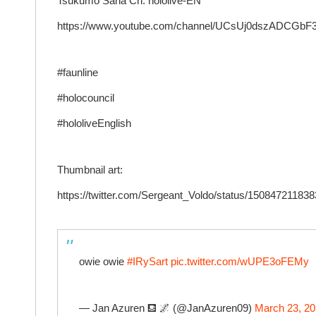
Tsukumo Sana Ch. hololive-EN
https://www.youtube.com/channel/UCsUj0dszADCGb
#faunline
#holocouncil
#hololiveEnglish
Thumbnail art:
https://twitter.com/Sergeant_Voldo/status/15084721183
owie owie
#IRySart
pic.twitter.com/wUPE3oFEMy
— Jan Azuren ⛾ 🌌 (@JanAzuren09)
March 23, 2