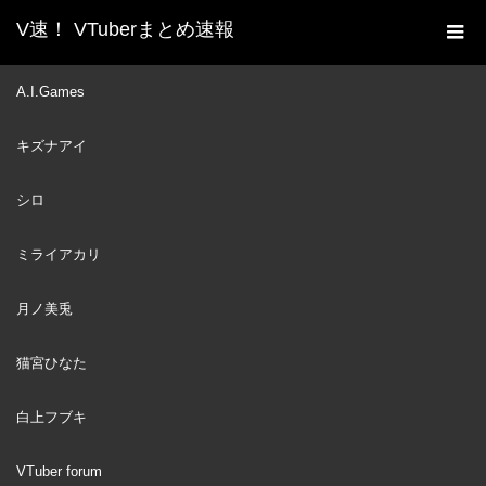
V速！ VTuberまとめ速報
新着動画一覧
VTuber
【ENDURANCE】 I Sing
A.I.Games
ホーム
Until 600K Subs
キズナアイ
VTuber
2022
MAR
27
シロ
ミライアカリ
月ノ美兎
猫宮ひなた
白上フブキ
VTuber forum