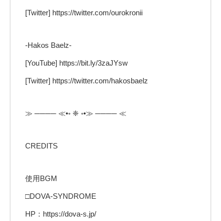
[Twitter] https://twitter.com/ourokronii
-Hakos Baelz-
[YouTube] https://bit.ly/3zaJYsw
[Twitter] https://twitter.com/hakosbaelz
≫ ──── ≪•◦ ❈ ◦•≫ ──── ≪
CREDITS
使用BGM
□DOVA-SYNDROME
HP：https://dova-s.jp/