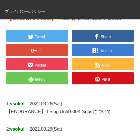
プライバシーポリシー
【ENDURANCE】 I Sing Until 600K Subs
Tweet
Share
+1
Hatena
Pocket
RSS
feedly
Pin it
1:
vsoku!
2022.03.26(Sat)
【ENDURANCE】 I Sing Until 600K Subsについて
2:
vsoku!
2022.03.26(Sat)