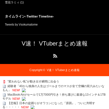
雪花ラミィ
(1)
タイムライン-Twitter Timeline-
Tweets by Vsokumatome
V速！ VTuberまとめ速報
RSS
Copyright ©
V速！ VTuberまとめ速報
“変われない私”が動き出す瞬間に出会う
経験者「40から独身の人生はゴールまでのマスが全て空欄の双六みたいな
もん」
NEW!
MacBook Airがセールで1万7000円引き！持ち運びに最適な13インチ＆1TB
モデル
NEW!
【悲報】日本の盆踊りがオワコンになった『原因』、ついに判明す
る・・・・・
NEW!