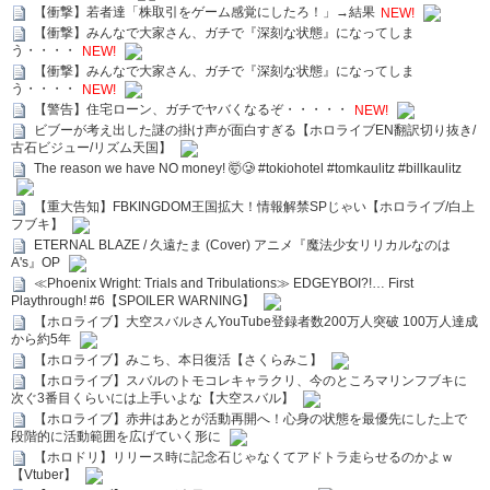
【衝撃】若者達「株取引をゲーム感覚にしたろ！」→結果
NEW!
【衝撃】みんなで大家さん、ガチで『深刻な状態』になってしま
う・・・・
NEW!
【衝撃】みんなで大家さん、ガチで『深刻な状態』になってしま
う・・・・
NEW!
【警告】住宅ローン、ガチでヤバくなるぞ・・・・・
NEW!
ビブーが考え出した謎の掛け声が面白すぎる【ホロライブEN翻訳切り抜き/
古石ビジュー/リズム天国】
The reason we have NO money! 🤯🥲 #tokiohotel #tomkaulitz #billkaulitz
【重大告知】FBKINGDOM王国拡大！情報解禁SPじゃい【ホロライブ/白上
フブキ】
ETERNAL BLAZE / 久遠たま (Cover) アニメ『魔法少女リリカルなのは
A's』OP
≪Phoenix Wright: Trials and Tribulations≫ EDGEYBOI?!… First
Playthrough! #6【SPOILER WARNING】
【ホロライブ】大空スバルさんYouTube登録者数200万人突破 100万人達成
から約5年
【ホロライブ】みこち、本日復活【さくらみこ】
【ホロライブ】スバルのトモコレキャラクリ、今のところマリンフブキに
次ぐ3番目くらいには上手いよな【大空スバル】
【ホロライブ】赤井はあとが活動再開へ！心身の状態を最優先にした上で
段階的に活動範囲を広げていく形に
【ホロドリ】リリース時に記念石じゃなくてアドトラ走らせるのかよｗ
【Vtuber】