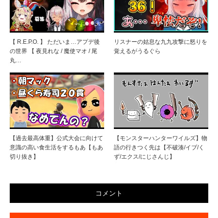
【 R.E.P.O. 】 ただいま…アプデ後
リスナーの姑息な九九攻撃に怒りを
の世界 【 夜見れな / 魔使マオ / 尾
覚えるがうるぐら
丸…
【過去最高体重】公式大会に向けて
【モンスターハンターワイルズ】物
意識の高い食生活をするもあ【もあ
語の行きつく先は【不破湊/イブ/く
切り抜き】
ず/エクス/にじさんじ】
コメント