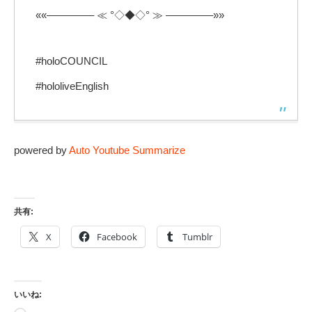
««————– ≪ °◇◆◇° ≫ ————–»»
#holoCOUNCIL
#hololiveEnglish
powered by
Auto Youtube Summarize
共有:
X
Facebook
Tumblr
いいね:
読