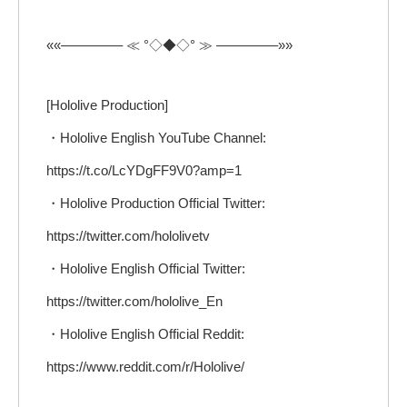
««————– ≪ °◇◆◇° ≫ ————–»»
[Hololive Production]
・Hololive English YouTube Channel:
https://t.co/LcYDgFF9V0?amp=1
・Hololive Production Official Twitter:
https://twitter.com/hololivetv
・Hololive English Official Twitter:
https://twitter.com/hololive_En
・Hololive English Official Reddit:
https://www.reddit.com/r/Hololive/