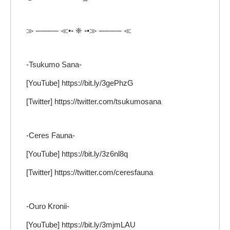
≫ ──── ≪•◦ ❈ ◦•≫ ──── ≪
-Tsukumo Sana-
[YouTube] https://bit.ly/3gePhzG
[Twitter] https://twitter.com/tsukumosana
-Ceres Fauna-
[YouTube] https://bit.ly/3z6nl8q
[Twitter] https://twitter.com/ceresfauna
-Ouro Kronii-
[YouTube] https://bit.ly/3mjmLAU