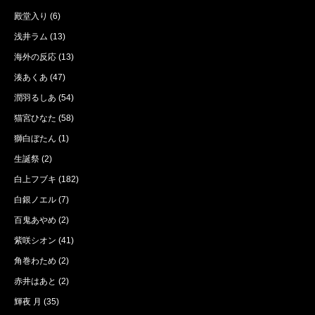
殿堂入り
(6)
浅井ラム
(13)
海外の反応
(13)
湊あくあ
(47)
潤羽るしあ
(54)
猫宮ひなた
(58)
獅白ぼたん
(1)
生誕祭
(2)
白上フブキ
(182)
白銀ノエル
(7)
百鬼あやめ
(2)
紫咲シオン
(41)
角巻わため
(2)
赤井はあと
(2)
輝夜 月
(35)