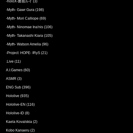
-holoX-鷹嶺ルイ
(3)
-Myth- Gawr Gura
(198)
-Myth- Mori Calliope
(69)
-Myth- Ninomae Ina'nis
(106)
-Myth- Takanashi Kiara
(105)
-Myth- Watson Amelia
(96)
-Project: HOPE- IRyS
(21)
.Live
(11)
A.I.Games
(60)
ASMR
(3)
ENG Sub
(396)
Hololive
(935)
Hololive-EN
(116)
Hololive-ID
(8)
Kaela Kovalskia
(2)
Kobo Kanaeru
(2)