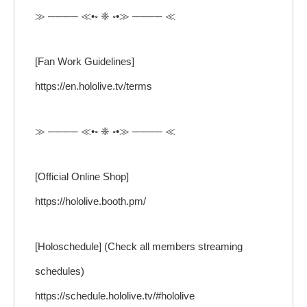
≫ ──── ≪•◦ ❈ ◦•≫ ──── ≪
[Fan Work Guidelines]
https://en.hololive.tv/terms
≫ ──── ≪•◦ ❈ ◦•≫ ──── ≪
[Official Online Shop]
https://hololive.booth.pm/
[Holoschedule] (Check all members streaming
schedules)
https://schedule.hololive.tv/#hololive