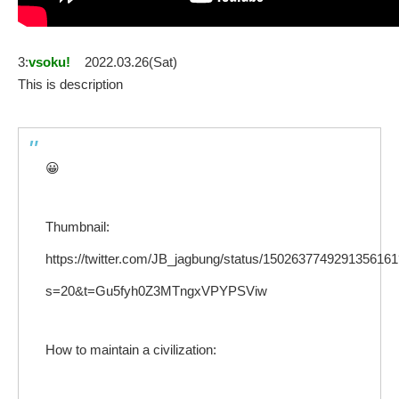
3:
vsoku!
2022.03.26(Sat)
This is description
😀
Thumbnail:
https://twitter.com/JB_jagbung/status/150263774929135616
s=20&t=Gu5fyh0Z3MTngxVPYPSViw
How to maintain a civilization: