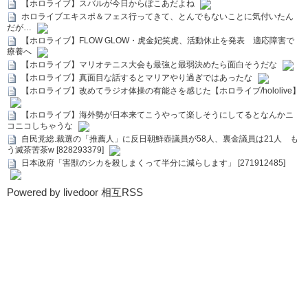
【ホロライブ】スバルが今日からぽこあだよね
ホロライブエキスポ＆フェス行ってきて、とんでもないことに気付いたん
だが…
【ホロライブ】FLOW GLOW・虎金妃笑虎、活動休止を発表 適応障害で
療養へ
【ホロライブ】マリオテニス大会も最強と最弱決めたら面白そうだな
【ホロライブ】真面目な話するとマリアやり過ぎではあったな
【ホロライブ】改めてラジオ体操の有能さを感じた【ホロライブ/hololive】
【ホロライブ】海外勢が日本来てこうやって楽しそうにしてるとなんかニ
コニコしちゃうな
自民党総.裁選の「推薦人」に反日朝鮮壺議員が58人、裏金議員は21人 も
う滅茶苦茶w [828293379]
日本政府「害獣のシカを殺しまくって半分に減らします」 [271912485]
Powered by livedoor 相互RSS