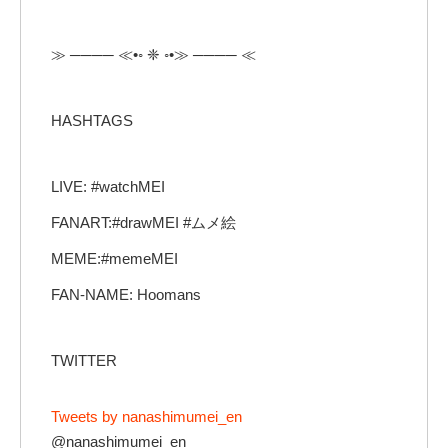
≫ ──── ≪•◦ ❈ ◦•≫ ──── ≪
HASHTAGS
LIVE: #watchMEI
FANART:#drawMEI #ムメ絵
MEME:#memeMEI
FAN-NAME: Hoomans
TWITTER
Tweets by nanashimumei_en
@nanashimumei_en