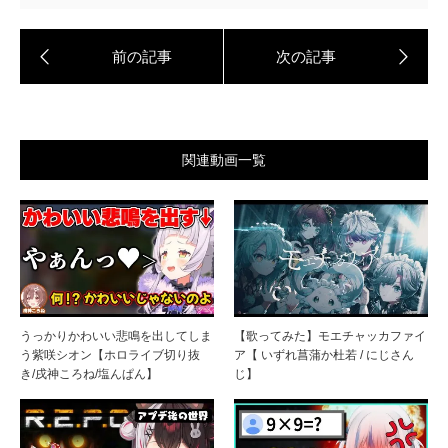
関連動画一覧
うっかりかわいい悲鳴を出してしま
【歌ってみた】モエチャッカファイ
う紫咲シオン【ホロライブ切り抜
ア【 いずれ菖蒲か杜若 / にじさん
き/戌神ころね/塩んぱん】
じ】