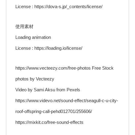
License : https://dova-s.jp/_contents/license/
使用素材
Loading animation
License : https://loading.io/license/
https://www.vecteezy.com/free-photos Free Stock
photos by Vecteezy
Video by Sami Aksu from Pexels
https://www.videvo.net/sound-effect/seagull-c-u-city-
roof-offspring-call-pehd012701/255606/
https://mixkit.co/free-sound-effects