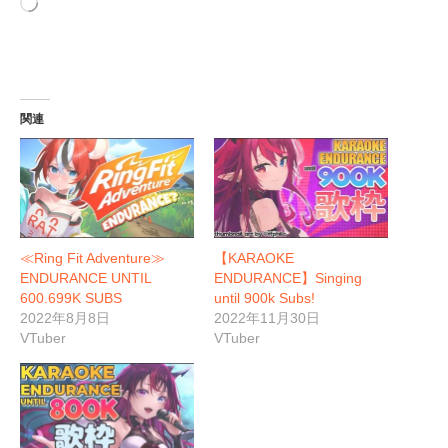
み
込
み
中…
関連
≪Ring Fit Adventure≫
【KARAOKE
ENDURANCE UNTIL
ENDURANCE】Singing
600.699K SUBS
until 900k Subs!
2022年8月8日
2022年11月30日
VTuber
VTuber