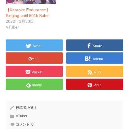
【Karaoke Endurance】
Singing until 801k Subs!
2022年3月30日
VTuber
Tweet
Share
+1
Hatena
Pocket
RSS
feedly
Pin it
投稿者:
V速！
VTuber
コメント:
0