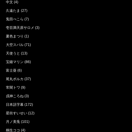
中文
(4)
久遠たま
(27)
兎田ぺこら
(7)
壱百満天原サロメ
(3)
夏色まつり
(1)
大空スバル
(71)
天使うと
(13)
宝鐘マリン
(86)
富士葵
(6)
尾丸ポルカ
(37)
常闇トワ
(9)
戌神ころね
(3)
日本語字幕
(172)
星街すいせい
(12)
月ノ美兎
(101)
桐生ココ
(4)