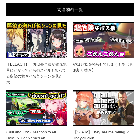
関連動画一覧
【BLEACH】一護以外全員が鏡花水
やばい奴を怒らせてしまうもあ【も
月にかかってからのスバルも知って
あ切り抜き】
る藍染の激ヤバ名言シーンを見た
大…
Calli and IRyS Reaction to All
【GTA IV】They see me rolling 🎶
HoloEN Car Names an…
They cluckin…