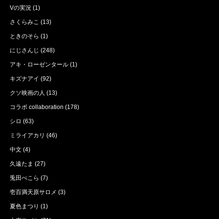
Vの実況
(1)
さくらみこ
(13)
ときのそら
(1)
にじさんじ
(248)
アキ・ローゼンタール
(1)
キズナアイ
(92)
クソ映画の人
(13)
コラボ collaboration
(178)
シロ
(63)
ミライアカリ
(46)
中文
(4)
久遠たま
(27)
兎田ぺこら
(7)
壱百満天原サロメ
(3)
夏色まつり
(1)