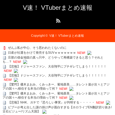
V速！ VTuberまとめ速報
RSS
Copyright ©
V速！ VTuberまとめ速報
ぜんぶ私が中心、そう思われたくないのに
日産が社運をかけて発売するSUVｗｗｗｗｗｗｗ
NEW!
旦那の借金地獄の真っ只中、どうやって再構築できると思う？それと
も…？
NEW!
【悲報】ドジャースファン、大谷翔平にブチギレてしまう！！！！！！
NEW!
【悲報】ドジャースファン、大谷翔平にブチギレてしまう！！！！！！
NEW!
【驚愕】優木まおみ、くみっきー、菊地亜美……タレント達が次々とアジ
アの国々へ移住する本当の理由って何？
NEW!
【驚愕】優木まおみ、くみっきー、菊地亜美……タレント達が次々とアジ
アの国々へ移住する本当の理由って何？
NEW!
【悲報】NHK、ガチで『恐ろしい事実』が判明する・・・・・
NEW!
ビブーが考え出した謎の掛け声が面白すぎる【ホロライブEN翻訳切り抜き/
古石ビジュー/リズム天国】