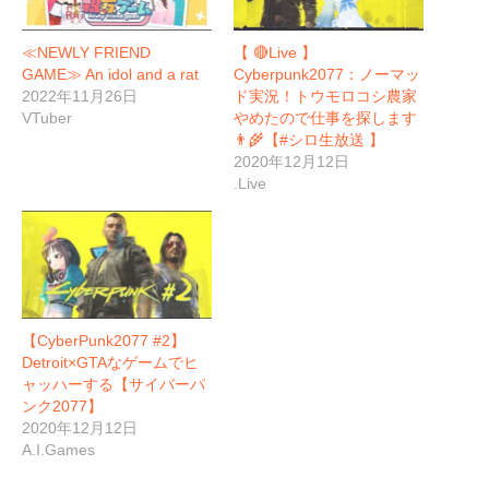
≪NEWLY FRIEND
【 🔴Live 】
GAME≫ An idol and a rat
Cyberpunk2077：ノーマッ
2022年11月26日
ド実況！トウモロコシ農家
VTuber
やめたので仕事を探します
👨‍🌾【#シロ生放送 】
2020年12月12日
.Live
【CyberPunk2077 #2】
Detroit×GTAなゲームでヒ
ャッハーする【サイバーパ
ンク2077】
2020年12月12日
A.I.Games