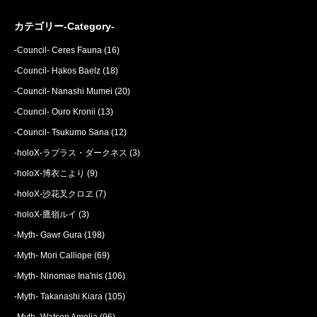
カテゴリー-Category-
-Council- Ceres Fauna
(16)
-Council- Hakos Baelz
(18)
-Council- Nanashi Mumei
(20)
-Council- Ouro Kronii
(13)
-Council- Tsukumo Sana
(12)
-holoX-ラプラス・ダークネス
(3)
-holoX-博衣こより
(9)
-holoX-沙花叉クロヱ
(7)
-holoX-鷹嶺ルイ
(3)
-Myth- Gawr Gura
(198)
-Myth- Mori Calliope
(69)
-Myth- Ninomae Ina'nis
(106)
-Myth- Takanashi Kiara
(105)