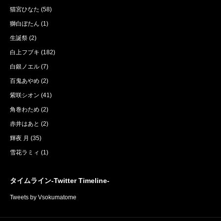
猫宮ひなた
(58)
獅白ぼたん
(1)
生誕祭
(2)
白上フブキ
(182)
白銀ノエル
(7)
百鬼あやめ
(2)
紫咲シオン
(41)
角巻わため
(2)
赤井はあと
(2)
輝夜 月
(35)
雪花ラミィ
(1)
タイムライン-Twitter Timeline-
Tweets by Vsokumatome