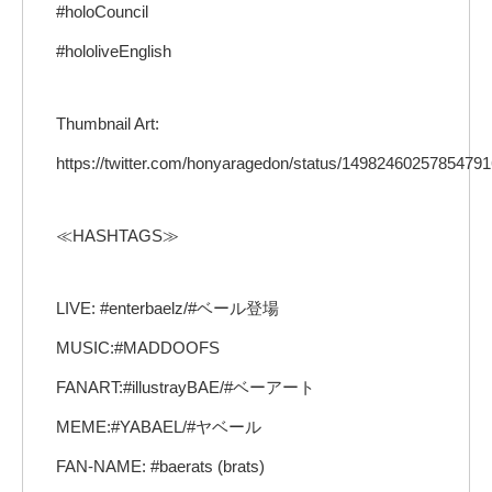
#holoCouncil
#hololiveEnglish
Thumbnail Art:
https://twitter.com/honyaragedon/status/1498246025785479
≪HASHTAGS≫
LIVE: #enterbaelz/#ベール登場
MUSIC:#MADDOOFS
FANART:#illustrayBAE/#ベーアート
MEME:#YABAEL/#ヤベール
FAN-NAME: #baerats (brats)