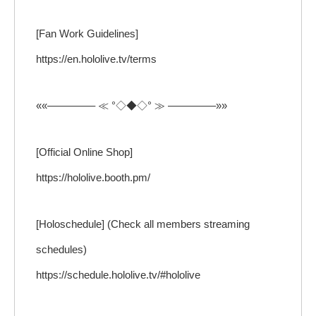
[Fan Work Guidelines]
https://en.hololive.tv/terms
««————– ≪ °◇◆◇° ≫ ————–»»
[Official Online Shop]
https://hololive.booth.pm/
[Holoschedule] (Check all members streaming
schedules)
https://schedule.hololive.tv/#hololive