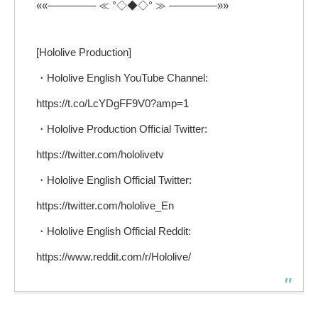
««————– ≪ °◇◆◇° ≫ ————–»»
[Hololive Production]
・Hololive English YouTube Channel:
https://t.co/LcYDgFF9V0?amp=1
・Hololive Production Official Twitter:
https://twitter.com/hololivetv
・Hololive English Official Twitter:
https://twitter.com/hololive_En
・Hololive English Official Reddit:
https://www.reddit.com/r/Hololive/