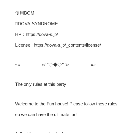
使用BGM
□DOVA-SYNDROME
HP：https://dova-s.jp/
License : https://dova-s.jp/_contents/license/
««————– ≪ °◇◆◇° ≫ ————–»»
The only rules at this party
Welcome to the Fun house! Please follow these rules
so we can have the ultimate fun!