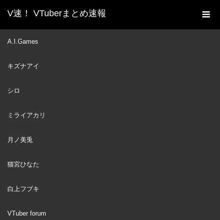
V速！ VTuberまとめ速報
新着動画一覧
VTuber
≪Cyberpunk 2077≫ RIFF
A.I.Games
ホーム
RAFF STREET RAT #2
キズナアイ
VTuber
2022
MAR
27
シロ
ミライアカリ
月ノ美兎
猫宮ひなた
白上フブキ
VTuber forum