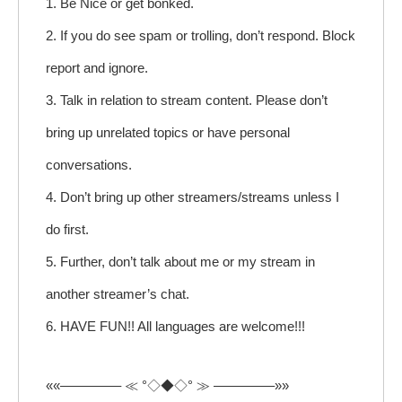
1. Be Nice or get bonked.
2. If you do see spam or trolling, don’t respond. Block
report and ignore.
3. Talk in relation to stream content. Please don’t
bring up unrelated topics or have personal
conversations.
4. Don’t bring up other streamers/streams unless I
do first.
5. Further, don’t talk about me or my stream in
another streamer’s chat.
6. HAVE FUN!! All languages are welcome!!!
««————– ≪ °◇◆◇° ≫ ————–»»