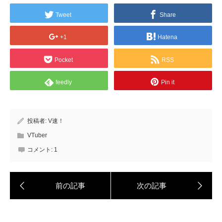
Tweet
Share
+1
Hatena
Pocket
RSS
feedly
Pin it
投稿者:
V速！
VTuber
コメント:
1