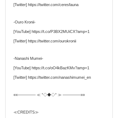
[Twitter] https://twitter.com/ceresfauna
-Ouro Kronii-
[YouTube] https://t.co/P3BX2MUiCX?amp=1
[Twitter] https://twitter.com/ourokronii
-Nanashi Mumei-
[YouTube] https://t.co/oO4kBazKMv?amp=1
[Twitter] https://twitter.com/nanashimumei_en
««————– ≪ °◇◆◇° ≫ ————–»»
≪CREDITS≫