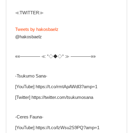
≪TWITTER≫
Tweets by hakosbaelz
@hakosbaelz
««————– ≪ °◇◆◇° ≫ ————–»»
-Tsukumo Sana-
[YouTube] https://t.co/rmtApAWdl3?amp=1
[Twitter] https://twitter.com/tsukumosana
-Ceres Fauna-
[YouTube] https://t.co/lzWsu2S9PQ?amp=1