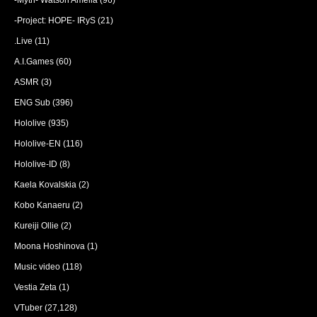
-Myth- Watson Amelia
(96)
-Project: HOPE- IRyS
(21)
.Live
(11)
A.I.Games
(60)
ASMR
(3)
ENG Sub
(396)
Hololive
(935)
Hololive-EN
(116)
Hololive-ID
(8)
Kaela Kovalskia
(2)
Kobo Kanaeru
(2)
Kureiji Ollie
(2)
Moona Hoshinova
(1)
Music video
(118)
Vestia Zeta
(1)
VTuber
(27,128)