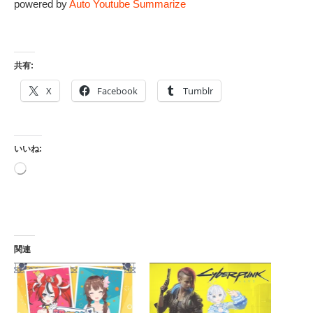
powered by
Auto Youtube Summarize
共有:
X
Facebook
Tumblr
いいね:
読
み
込
み
中…
関連