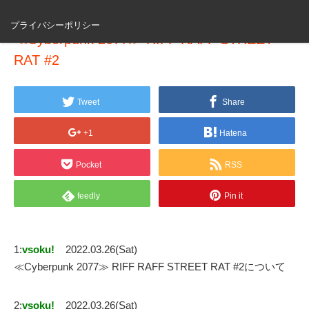
プライバシーポリシー
≪Cyberpunk 2077≫ RIFF RAFF STREET
RAT #2
Tweet
Share
+1
Hatena
Pocket
RSS
feedly
Pin it
1:
vsoku!
2022.03.26(Sat)
≪Cyberpunk 2077≫ RIFF RAFF STREET RAT #2について
2:
vsoku!
2022.03.26(Sat)