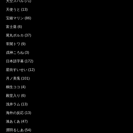
大空スバル
(71)
天使うと
(13)
宝鐘マリン
(86)
富士葵
(6)
尾丸ポルカ
(37)
常闇トワ
(9)
戌神ころね
(3)
日本語字幕
(172)
星街すいせい
(12)
月ノ美兎
(101)
桐生ココ
(4)
殿堂入り
(6)
浅井ラム
(13)
海外の反応
(13)
湊あくあ
(47)
潤羽るしあ
(54)