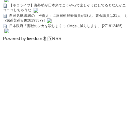
【ホロライブ】海外勢が日本来てこうやって楽しそうにしてるとなんかニ
コニコしちゃうな
自民党総.裁選の「推薦人」に反日朝鮮壺議員が58人、裏金議員は21人 も
う滅茶苦茶w [828293379]
日本政府「害獣のシカを殺しまくって半分に減らします」 [271912485]
Powered by livedoor 相互RSS