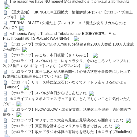
The reason we have NO money! 🤯🥲 #tokiohotel #tomkaulitz #billkaulitz
【重大告知】FBKINGDOM王国拡大！情報解禁SPじゃい【ホロライブ/白上
フブキ】
ETERNAL BLAZE / 久遠たま (Cover) アニメ『魔法少女リリカルなのは
A's』OP
≪Phoenix Wright: Trials and Tribulations≫ EDGEYBOI?!… First
Playthrough! #6【SPOILER WARNING】
【ホロライブ】大空スバルさんYouTube登録者数200万人突破 100万人達成
から約5年
【ホロライブ】みこち、本日復活【さくらみこ】
【ホロライブ】スバルのトモコレキャラクリ、今のところマリンフブキに
次ぐ3番目くらいには上手いよな【大空スバル】
【ホロライブ】赤井はあとが活動再開へ！心身の状態を最優先にした上で
段階的に活動範囲を広げていく形に
【ホロドリ】リリース時に記念石じゃなくてアドトラ走らせるのかよｗ
【Vtuber】
【ホロライブ】スバルが今日からぽこあだよね
ホロライブエキスポ＆フェス行ってきて、とんでもないことに気付いたん
だが…
【ホロライブ】FLOW GLOW・虎金妃笑虎、活動休止を発表 適応障害で
療養へ
【ホロライブ】マリオテニス大会も最強と最弱決めたら面白そうだな
【ホロライブ】真面目な話するとマリアやり過ぎではあったな
【ホロライブ】改めてラジオ体操の有能さを感じた【ホロライブ/hololive】