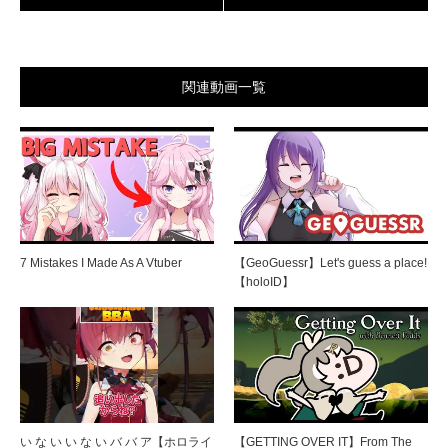
関連動画一覧
7 Mistakes I Made As A Vtuber
【GeoGuessr】Let's guess a place!
【holoID】
い な い い な い バ バ ア【ホロライ
【GETTING OVER IT】From The