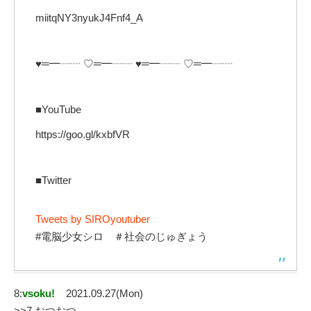
miitqNY3nyukJ4Fnf4_A
♥═━┈┈ ♡═━┈┈ ♥═━┈┈ ♡═━┈┈
■YouTube
https://goo.gl/kxbfVR
■Twitter
Tweets by SIROyoutuber
#電脳少女シロ ＃社会のじゅぎょう
8:
vsoku!
2021.09.27(Mon)
>>7 おつおつ