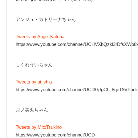
アンジュ・カトリーナちゃん
Tweets by Ange_Katrina_
https://www.youtube.com/channel/UCHVXbQzkl3rDfsXWo8
しぐれういちゃん
Tweets by ui_shig
https://www.youtube.com/channel/UCt30jJgChL8qeT9VPad
月ノ美兎ちゃん
Tweets by MitoTsukino
https://www.youtube.com/channel/UCD-