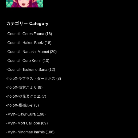
カテゴリー-Category-
-Council- Ceres Fauna
(16)
-Council- Hakos Baelz
(18)
-Council- Nanashi Mumei
(20)
-Council- Ouro Kronii
(13)
-Council- Tsukumo Sana
(12)
-holoX-ラプラス・ダークネス
(3)
-holoX-博衣こより
(9)
-holoX-沙花叉クロヱ
(7)
-holoX-鷹嶺ルイ
(3)
-Myth- Gawr Gura
(198)
-Myth- Mori Calliope
(69)
-Myth- Ninomae Ina'nis
(106)