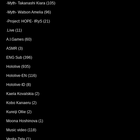
-Myth- Takanashi Kiara
(105)
-Myth- Watson Amelia
(96)
-Project: HOPE- IRyS
(21)
.Live
(11)
A.I.Games
(60)
ASMR
(3)
ENG Sub
(396)
Hololive
(935)
Hololive-EN
(116)
Hololive-ID
(8)
Kaela Kovalskia
(2)
Kobo Kanaeru
(2)
Kureiji Ollie
(2)
Moona Hoshinova
(1)
Music video
(118)
Vestia Zeta
(1)