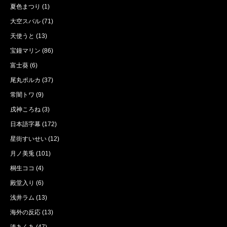
夏色まつり
(1)
大空スバル
(71)
天使うと
(13)
宝鐘マリン
(86)
富士葵
(6)
尾丸ポルカ
(37)
常闇トワ
(9)
戌神ころね
(3)
日本語字幕
(172)
星街すいせい
(12)
月ノ美兎
(101)
桐生ココ
(4)
殿堂入り
(6)
浅井ラム
(13)
海外の反応
(13)
湊あくあ
(47)