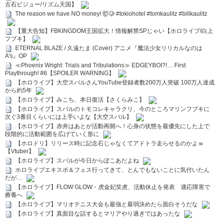
古石ビジュー/リズム天国】
The reason we have NO money! 🤯🥲 #tokiohotel #tomkaulitz #billkaulitz
【重大告知】FBKINGDOM王国拡大！情報解禁SPじゃい【ホロライブ/白上
フブキ】
ETERNAL BLAZE / 久遠たま (Cover) アニメ『魔法少女リリカルなのは
A's』OP
≪Phoenix Wright: Trials and Tribulations≫ EDGEYBOI?!… First
Playthrough! #6【SPOILER WARNING】
【ホロライブ】大空スバルさんYouTube登録者数200万人突破 100万人達成
から約5年
【ホロライブ】みこち、本日復活【さくらみこ】
【ホロライブ】スバルのトモコレキャラクリ、今のところマリンフブキに
次ぐ3番目くらいには上手いよな【大空スバル】
【ホロライブ】赤井はあとが活動再開へ！心身の状態を最優先にした上で
段階的に活動範囲を広げていく形に
【ホロドリ】リリース時に記念石じゃなくてアドトラ走らせるのかよｗ
【Vtuber】
【ホロライブ】スバルが今日からぽこあだよね
ホロライブエキスポ＆フェス行ってきて、とんでもないことに気付いたん
だが…
【ホロライブ】FLOW GLOW・虎金妃笑虎、活動休止を発表 適応障害で
療養へ
【ホロライブ】マリオテニス大会も最強と最弱決めたら面白そうだな
【ホロライブ】真面目な話するとマリアやり過ぎではあったな