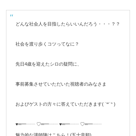
どんな社会人を目指したらいいんだろう・・・？？
社会を渡り歩くコツってなに？
先日4歳を迎えたシロの疑問に、
事前募集させていただいた視聴者のみなさま
およびゲストの方々に答えていただきます( ˙꒳​˙ᐢ )
♥═━┈┈ ♡═━┈┈ ♥═━┈┈ ♡═━┈┈
魅力的な講師陣はこちら！(五十音順)