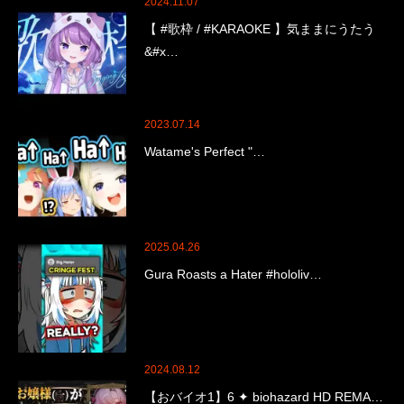
2024.11.07
【 #歌枠 / #KARAOKE 】気ままにうたう
&#x…
2023.07.14
Watame's Perfect "…
2025.04.26
Gura Roasts a Hater #hololiv…
2024.08.12
【おバイオ1】6 ✦ biohazard HD REMA…