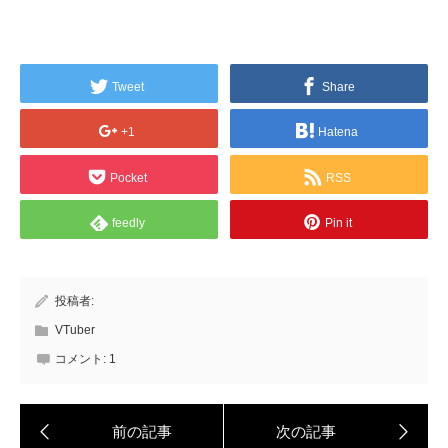
Tweet
Share
+1
Hatena
Pocket
RSS
feedly
Pin it
投稿者:
VTuber
コメント:
1