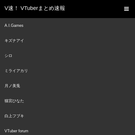
V速！ VTuberまとめ速報
新着動画一覧
VTuber
【 🔴Live 】社会に出るの
A.I.Games
ホーム
が怖い；心の準備がしたい！経験豊富な講師陣をお呼びしました
キズナアイ
【月ノ美兎・しぐれうい・アンジュ・カトリーナ・電脳少女シ
ロ/ ＃社会のじゅぎょう】
シロ
VTuber
2021
SEP
27
ミライアカリ
月ノ美兎
猫宮ひなた
白上フブキ
VTuber forum