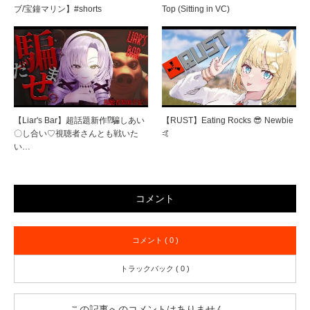
ブ/宝鐘マリン】#shorts
Top (Sitting in VC)
【Liar's Bar】超話題新作⁉騙しあい
【RUST】Eating Rocks 😎 Newbie
〇し合い♡視聴者さんとも戦いた
🤙
い…
コメント
コメント ( 0 )
トラックバック ( 0 )
この記事へのコメントはありません。