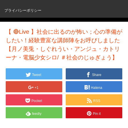
プライバシーポリシー
【 🔴Live 】社会に出るのが怖い；心の準備が
したい！経験豊富な講師陣をお呼びしました
【月ノ美兎・しぐれうい・アンジュ・カトリ
ーナ・電脳少女シロ/ ＃社会のじゅぎょう】
Tweet
Share
+1
Hatena
Pocket
RSS
feedly
Pin it