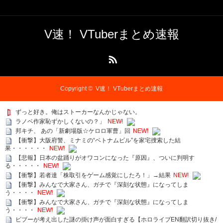
V速！ VTuberまとめ速報
RSS
Copyright ©
V速！ VTuberまとめ速報
ずっと好き。俺はストーカーなんかじゃない。
ラノベ作家恥ずかしくないの？」
NEW!
邦キチ、 あの「新劇場版☆ケロロ軍曹」回
NEW!
【衝撃】大阪府警、ミナミの“ベトナムビル”を家宅捜索した結
果・・・・・・
NEW!
【悲報】日本の盆踊りがオワコンになった『原因』、ついに判明す
る・・・・・
NEW!
【衝撃】若者達「株取引をゲーム感覚にしたろ！」→結果
NEW!
【衝撃】みんなで大家さん、ガチで『深刻な状態』になってしま
う・・・・
NEW!
【衝撃】みんなで大家さん、ガチで『深刻な状態』になってしま
う・・・・
NEW!
ビブーが考え出した謎の掛け声が面白すぎる【ホロライブEN翻訳切り抜き/