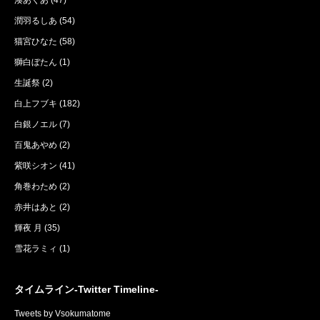
潤羽るしあ
(54)
猫宮ひなた
(58)
獅白ぼたん
(1)
生誕祭
(2)
白上フブキ
(182)
白銀ノエル
(7)
百鬼あやめ
(2)
紫咲シオン
(41)
角巻わため
(2)
赤井はあと
(2)
輝夜 月
(35)
雪花ラミィ
(1)
タイムライン-Twitter Timeline-
Tweets by Vsokumatome