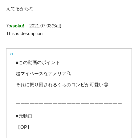
えてるからな
7:
vsoku!
2021.07.03(Sat)
This is description
■この動画のポイント
超マイペースなアメリア🔍
それに振り回されるぐらのコンビが可愛い😍
￣￣￣￣￣￣￣￣￣￣￣￣￣￣￣￣￣￣￣￣￣￣￣
■元動画
【OP】