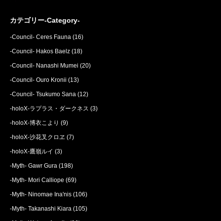
カテゴリー-Category-
-Council- Ceres Fauna
(16)
-Council- Hakos Baelz
(18)
-Council- Nanashi Mumei
(20)
-Council- Ouro Kronii
(13)
-Council- Tsukumo Sana
(12)
-holoX-ラプラス・ダークネス
(3)
-holoX-博衣こより
(9)
-holoX-沙花叉クロヱ
(7)
-holoX-鷹嶺ルイ
(3)
-Myth- Gawr Gura
(198)
-Myth- Mori Calliope
(69)
-Myth- Ninomae Ina'nis
(106)
-Myth- Takanashi Kiara
(105)