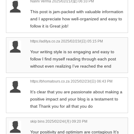
Nalini Verma
2025/02/21/(金) 06:33 PM
This post is jam-packed with valuable information
and I appreciate how well-organized and easy to
follow it is Great job!
https://aditya.co.za
2025/02/23/(日) 05:15 PM
Your writing style is so engaging and easy to
follow I find myself reading through each post
without even realizing I’ve reached the end
https://bhomatours.co.za
2025/02/23/(日) 06:43 PM
It’s clear that you are passionate about making a
positive impact and your blog is a testament to
that Thank you for all that you do
skip bins
2025/02/24/(月) 09:20 PM
Your positivity and optimism are contagious It’s