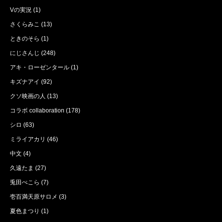
Vの実況
(1)
さくらみこ
(13)
ときのそら
(1)
にじさんじ
(248)
アキ・ローゼンタール
(1)
キズナアイ
(92)
クソ映画の人
(13)
コラボ collaboration
(178)
シロ
(63)
ミライアカリ
(46)
中文
(4)
久遠たま
(27)
兎田ぺこら
(7)
壱百満天原サロメ
(3)
夏色まつり
(1)