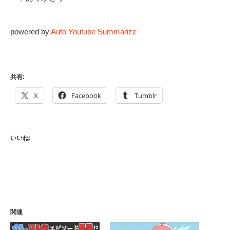
powered by
Auto Youtube Summarize
共有:
X
Facebook
Tumblr
いいね:
関連