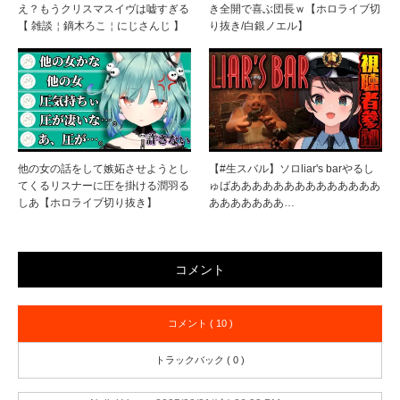
え？もうクリスマスイヴは嘘すぎる
き全開で喜ぶ団長ｗ【ホロライブ切
【 雑談￤鏑木ろこ￤にじさんじ 】
り抜き/白銀ノエル】
他の女の話をして嫉妬させようとし
【#生スバル】ソロliar's barやるし
てくるリスナーに圧を掛ける潤羽る
ゅばああああああああああああああ
しあ【ホロライブ切り抜き】
あああああああ…
コメント
コメント ( 10 )
トラックバック ( 0 )