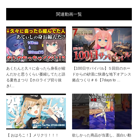
関連動画一覧
あくたんと久々に会ったら身長が縮
【100日サバイバル】５回目のホー
んだかと思うくらい萎縮してたと語
ドからの砂漠に快適な地下オアシス
る夏色まつり【ホロライブ切り抜
拠点つくり＃６【7days to …
き/…
【 おはろこ！】メリクリ！！！
欲しかった商品が当選し、面白い動