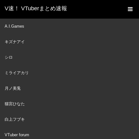
V速！ VTuberまとめ速報
新着動画一覧
VTuber
自由なアメに振り回される
A.I.Games
ホーム
グラまとめ【日本語/ホロライブ/切り抜き】
キズナアイ
VTuber
2021
JUL
03
シロ
ミライアカリ
月ノ美兎
猫宮ひなた
白上フブキ
VTuber forum