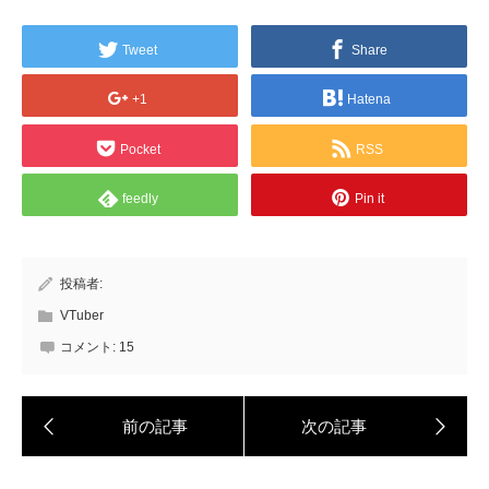
Tweet
Share
+1
Hatena
Pocket
RSS
feedly
Pin it
投稿者:
VTuber
コメント:
15