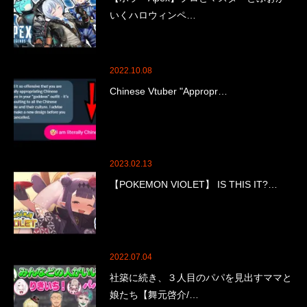
いくハロウィンペ…
2022.10.08
Chinese Vtuber "Appropr…
2023.02.13
【POKEMON VIOLET】 IS THIS IT?…
2022.07.04
社築に続き、３人目のパパを見出すママと
娘たち【舞元啓介/…