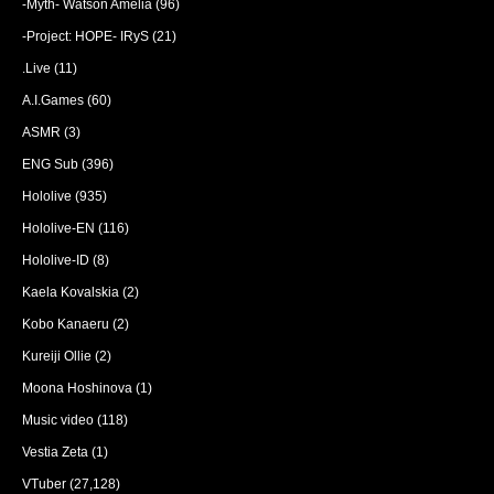
-Myth- Watson Amelia
(96)
-Project: HOPE- IRyS
(21)
.Live
(11)
A.I.Games
(60)
ASMR
(3)
ENG Sub
(396)
Hololive
(935)
Hololive-EN
(116)
Hololive-ID
(8)
Kaela Kovalskia
(2)
Kobo Kanaeru
(2)
Kureiji Ollie
(2)
Moona Hoshinova
(1)
Music video
(118)
Vestia Zeta
(1)
VTuber
(27,128)