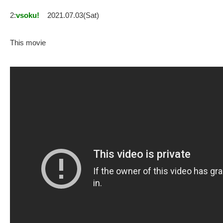
2:
vsoku!
2021.07.03(Sat)
This movie