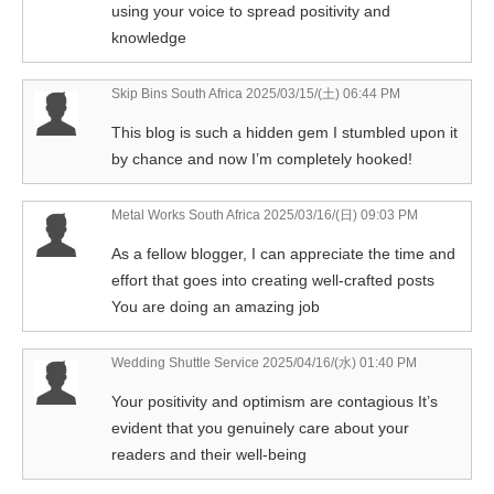
using your voice to spread positivity and
knowledge
Skip Bins South Africa
2025/03/15/(土) 06:44 PM
This blog is such a hidden gem I stumbled upon it
by chance and now I’m completely hooked!
Metal Works South Africa
2025/03/16/(日) 09:03 PM
As a fellow blogger, I can appreciate the time and
effort that goes into creating well-crafted posts
You are doing an amazing job
Wedding Shuttle Service
2025/04/16/(水) 01:40 PM
Your positivity and optimism are contagious It’s
evident that you genuinely care about your
readers and their well-being