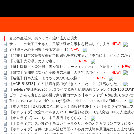
妻との生活が、夫をうつへ追い込んだ現実
サンモニの女子アナさん、日曜の朝から素材を提供してしまう
NEW!
すり減った心を回復させる方法part２
NEW!
【悲報】日本の警察が拳銃で凶悪犯を射殺すると「本当に正しかったのか？
【悲報】大分県、ガチで逝く・・・・・・
NEW!
【謎】岡崎市の公務員、妻を連れてサーフィンに出かけた結果・・・
NEW!
【戦慄】認知症になった高齢者の末路、ガチでヤバイ・・・・
NEW!
【速報】日本人達、ようやく気づいた模様・・・・・
NEW!
【VCR RUST3】＃７ 快適な拠点ができ・・・た！？【猫宮ひなた】
【hololive/夏休み2026】ホロライブ歌みた総視聴数ランキングTOP100 SUMMER SPECI
ビブーが考え出した謎の掛け声が面白すぎる【ホロライブEN翻訳切り抜き/古
The reason we have NO money! 🤯🥲 #tokiohotel #tomkaulitz #billkaulitz
【重大告知】FBKINGDOM王国拡大！情報解禁SPじゃい【ホロライブ/白上
【ホロライブ】大空スバルさんYouTube登録者数200万人突破 100万人達成
【ホロライブ】みこち、本日復活【さくらみこ】
【ホロライブ】スバルのトモコレキャラクリ、今のところマリンフブキに次ぐ
【ホロライブ】赤井はあとが活動再開へ！心身の状態を最優先にした上で段