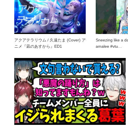
アクアテラリウム / 久遠たま (Cover) ア
Sneezing like a 
ニメ『凪のあすから』ED1
amalee #vtu…