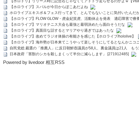
【ホロドリ】リリース時に記念石じゃなくてアドトラ走らせるのかよｗ【Vtub
【ホロライブ】スバルが今日からぽこあだよね
ホロライブエキスポ＆フェス行ってきて、とんでもないことに気付いたんだ
【ホロライブ】FLOW GLOW・虎金妃笑虎、活動休止を発表 適応障害で療
【ホロライブ】マリオテニス大会も最強と最弱決めたら面白そうだな
【ホロライブ】真面目な話するとマリアやり過ぎではあったな
【ホロライブ】改めてラジオ体操の有能さを感じた【ホロライブ/hololive】
【ホロライブ】海外勢が日本来てこうやって楽しそうにしてるとなんかニコ
自民党総.裁選の「推薦人」に反日朝鮮壺議員が58人、裏金議員は21人 もう滅茶苦茶
日本政府「害獣のシカを殺しまくって半分に減らします」 [271912485]
Powered by livedoor 相互RSS