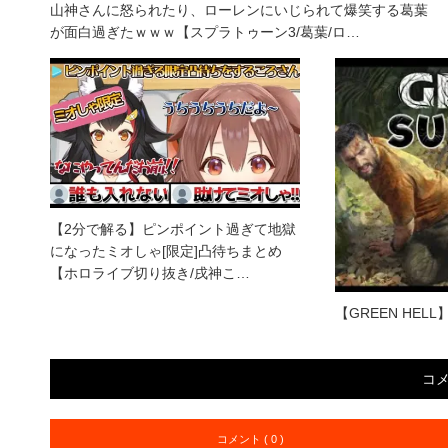
山神さんに怒られたり、ローレンにいじられて爆笑する葛葉
が面白過ぎたｗｗｗ【スプラトゥーン3/葛葉/ロ…
【2分で解る】ピンポイント過ぎて地獄
になったミオしゃ[限定]凸待ちまとめ
【ホロライブ切り抜き/戌神こ…
【GREEN HELL】Fo
コ
コメント ( 0 )