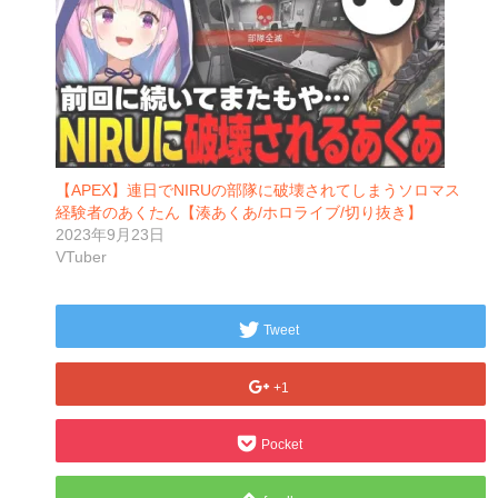
【APEX】連日でNIRUの部隊に破壊されてしまうソロマス
経験者のあくたん【湊あくあ/ホロライブ/切り抜き】
2023年9月23日
VTuber
Tweet
+1
Pocket