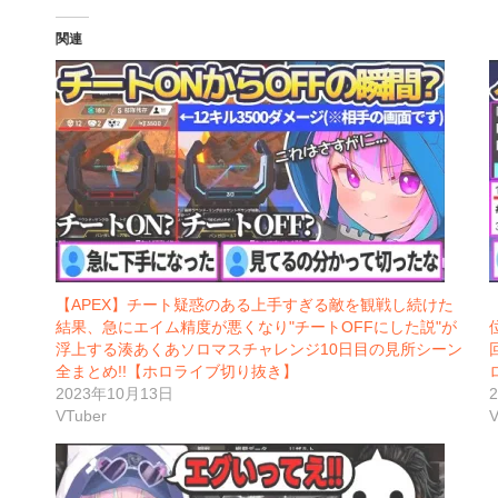
関連
【APEX】チート疑惑のある上手すぎる敵を観戦し続けた
結果、急にエイム精度が悪くなり"チートOFFにした説"が
浮上する湊あくあソロマスチャレンジ10日目の見所シーン
全まとめ!!【ホロライブ切り抜き】
2023年10月13日
VTuber
V