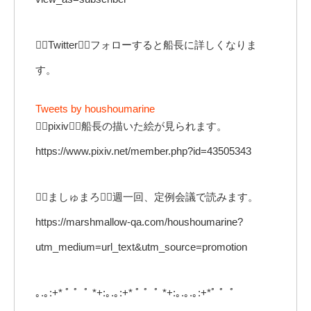
🏴‍☠️Twitter🏴‍☠️フォローすると船長に詳しくなりま
す。
Tweets by houshoumarine
🏴‍☠️pixiv🏴‍☠️船長の描いた絵が見られます。
https://www.pixiv.net/member.php?id=43505343
🏴‍☠️ましゅまろ🏴‍☠️週一回、定例会議で読みます。
https://marshmallow-qa.com/houshoumarine?
utm_medium=url_text&utm_source=promotion
｡.｡:+* ﾟ ゜ﾟ *+:｡.｡:+* ﾟ ゜ﾟ *+:｡.｡.｡:+*ﾟ ゜ﾟ