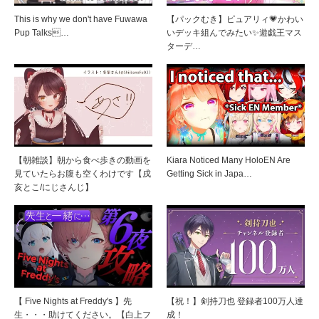
This is why we don't have Fuwawa
【パックむき】ピュアリィ💗かわい
Pup Talks…
いデッキ組んでみたい✨遊戯王マス
ターデ…
【朝雑談】朝から食べ歩きの動画を
Kiara Noticed Many HoloEN Are
見ていたらお腹も空くわけです【戌
Getting Sick in Japa…
亥とこ/にじさんじ】
【 Five Nights at Freddy's 】先
【祝！】剣持刀也 登録者100万人達
生・・・助けてください。【白上フ
成！