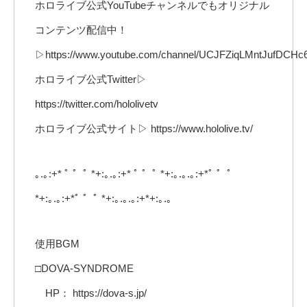
ホロライブ公式YouTubeチャンネルでもオリジナル
コンテンツ配信中！
▷https://www.youtube.com/channel/UCJFZiqLMntJufDCHc
ホロライブ公式Twitter▷
https://twitter.com/hololivetv
ホロライブ公式サイト▷ https://www.hololive.tv/
｡.｡:+* ﾟ ゜ﾟ *+:｡.｡:+* ﾟ ゜ﾟ *+:｡.｡.｡:+*ﾟ ゜ﾟ
*+:｡.｡:+*ﾟ ゜ﾟ *+:｡.｡.｡:+*+:｡.｡
使用BGM
□DOVA-SYNDROME
HP： https://dova-s.jp/