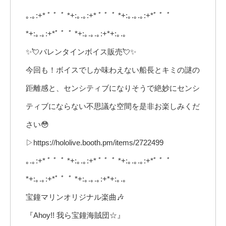
｡.｡:+* ﾟ ゜ﾟ *+:｡.｡:+* ﾟ ゜ﾟ *+:｡.｡.｡:+*ﾟ ゜ﾟ
*+:｡.｡:+*ﾟ ゜ﾟ *+:｡.｡.｡:+*+:｡.｡
✨💘バレンタインボイス販売💘✨
今回も！ボイスでしか味わえない船長とキミの謎の
距離感と、センシティブになりそうで絶妙にセンシ
ティブにならない不思議な空間を是非お楽しみくだ
さい😳
▷https://hololive.booth.pm/items/2722499
｡.｡:+* ﾟ ゜ﾟ *+:｡.｡:+* ﾟ ゜ﾟ *+:｡.｡.｡:+*ﾟ ゜ﾟ
*+:｡.｡:+*ﾟ ゜ﾟ *+:｡.｡.｡:+*+:｡.｡
宝鐘マリンオリジナル楽曲🎶
『Ahoy!! 我ら宝鐘海賊団☆』