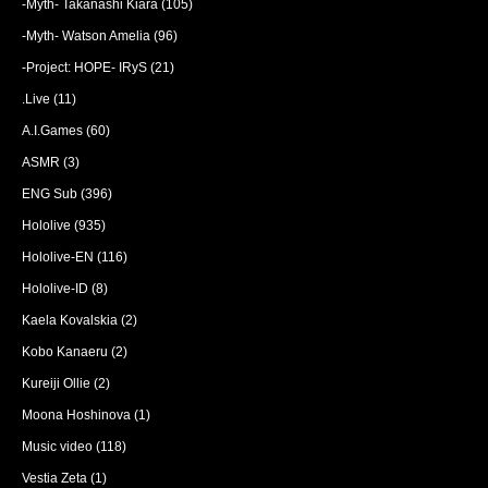
-Myth- Takanashi Kiara
(105)
-Myth- Watson Amelia
(96)
-Project: HOPE- IRyS
(21)
.Live
(11)
A.I.Games
(60)
ASMR
(3)
ENG Sub
(396)
Hololive
(935)
Hololive-EN
(116)
Hololive-ID
(8)
Kaela Kovalskia
(2)
Kobo Kanaeru
(2)
Kureiji Ollie
(2)
Moona Hoshinova
(1)
Music video
(118)
Vestia Zeta
(1)