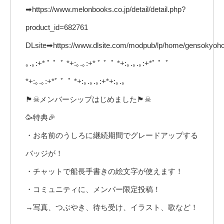
➡https://www.melonbooks.co.jp/detail/detail.php?
product_id=682761
DLsite➡https://www.dlsite.com/modpub/lp/home/gensokyoho
｡.｡:+* ﾟ ゜ﾟ *+:｡.｡:+* ﾟ ゜ﾟ *+:｡.｡.｡:+*ﾟ ゜ﾟ
*+:｡.｡:+*ﾟ ゜ﾟ *+:｡.｡.｡:+*+:｡.｡
🏴☠メンバーシップはじめました🏴☠
🥳特典🎉
・お名前のうしろに継続期間でグレードアップする
バッジが！
・チャットで船長手書きの絵文字が使えます！
・コミュニティに、メンバー限定投稿！
→写真、つぶやき、待ち受け、イラスト、歌など！