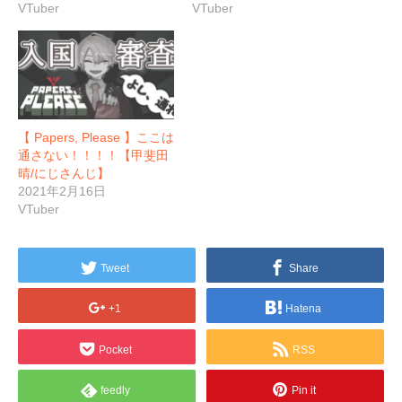
VTuber
VTuber
【 Papers, Please 】ここは
通さない！！！！【甲斐田
晴/にじさんじ】
2021年2月16日
VTuber
Tweet
Share
+1
Hatena
Pocket
RSS
feedly
Pin it