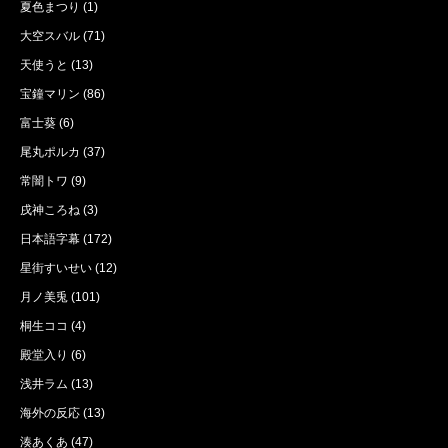
夏色まつり
(1)
大空スバル
(71)
天使うと
(13)
宝鐘マリン
(86)
富士葵
(6)
尾丸ポルカ
(37)
常闇トワ
(9)
戌神ころね
(3)
日本語字幕
(172)
星街すいせい
(12)
月ノ美兎
(101)
桐生ココ
(4)
殿堂入り
(6)
浅井ラム
(13)
海外の反応
(13)
湊あくあ
(47)