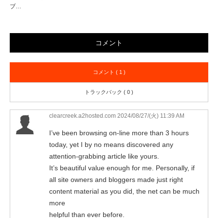
ブ…
コメント
コメント ( 1 )
トラックバック ( 0 )
clearcreek.a2hosted.com
2024/08/27/(火) 11:39 AM
I’ve been browsing on-line more than 3 hours
today, yet I by no means discovered any
attention-grabbing article like yours.
It’s beautiful value enough for me. Personally, if
all site owners and bloggers made just right
content material as you did, the net can be much
more
helpful than ever before.