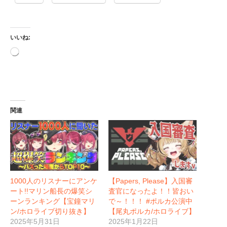
いいね:
読
み
込
み
中…
関連
1000人のリスナーにアンケ
【Papers, Please】入国審
ート!!マリン船長の爆笑シ
査官になったよ！！皆おい
ーンランキング【宝鐘マリ
で～！！！ #ポルカ公演中
ン/ホロライブ切り抜き】
【尾丸ポルカ/ホロライブ】
2025年5月31日
2025年1月22日