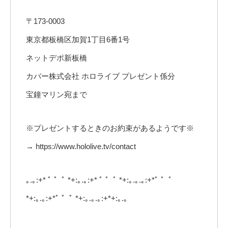
〒173-0003
東京都板橋区加賀1丁目6番1号
ネットデポ新板橋
カバー株式会社 ホロライブ プレゼント係分
宝鐘マリン宛まで
※プレゼントするときのお約束があるようです※
→ https://www.hololive.tv/contact
｡.｡:+* ﾟ ゜ﾟ *+:｡.｡:+* ﾟ ゜ﾟ *+:｡.｡.｡:+*ﾟ ゜ﾟ
*+:｡.｡:+*ﾟ ゜ﾟ *+:｡.｡.｡:+*+:｡.｡