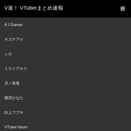
V速！ VTuberまとめ速報
新着動画一覧
VTuber
【Papers, Pleas‪e】はじめ
A.I.Games
ホーム
てのガバガバ入国審査【ホロライブ/宝鐘マリン】
キズナアイ
VTuber
2021
MAR
06
シロ
ミライアカリ
月ノ美兎
猫宮ひなた
白上フブキ
VTuber forum