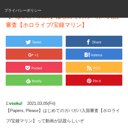
プライバシーポリシー
【Papers, Pleas‪e】はじめてのガバガバ入国
審査【ホロライブ/宝鐘マリン】
Tweet
Share
+1
Hatena
Pocket
RSS
feedly
Pin it
1:
vsoku!
2021.03.05(Fri)
【Papers, Pleas‪e】はじめてのガバガバ入国審査【ホロライ
ブ/宝鐘マリン】って動画が話題らしいぞ