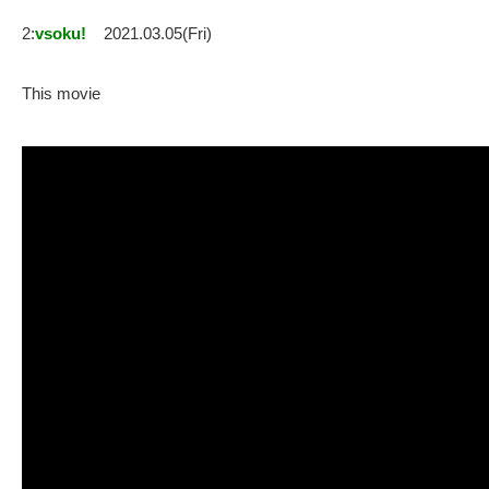
2:
vsoku!
2021.03.05(Fri)
This movie