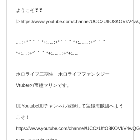
ようこそ❣❣
▷https://www.youtube.com/channel/UCCzUftO8KOVkV4wQ
｡.｡:+* ﾟ ゜ﾟ *+:｡.｡:+* ﾟ ゜ﾟ *+:｡.｡.｡:+*ﾟ ゜ﾟ
*+:｡.｡:+*ﾟ ゜ﾟ *+:｡.｡.｡:+*+:｡.｡
ホロライブ三期生 ホロライブファンタジー
Vtuberの宝鐘マリンです。
🏴‍☠️Youtube🏴‍☠️チャンネル登録して宝鐘海賊団へよう
こそ！
https://www.youtube.com/channel/UCCzUftO8KOVkV4wQ
view_as=subscriber