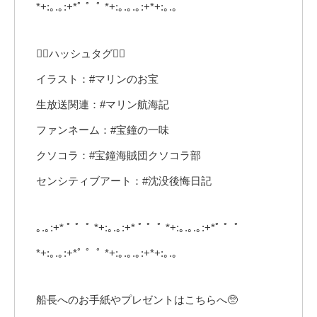
*+:｡.｡:+*ﾟ ゜ﾟ *+:｡.｡.｡:+*+:｡.｡
🏴‍☠️ハッシュタグ🏴‍☠️
イラスト：#マリンのお宝
生放送関連：#マリン航海記
ファンネーム：#宝鐘の一味
クソコラ：#宝鐘海賊団クソコラ部
センシティブアート：#沈没後悔日記
｡.｡:+* ﾟ ゜ﾟ *+:｡.｡:+* ﾟ ゜ﾟ *+:｡.｡.｡:+*ﾟ ゜ﾟ
*+:｡.｡:+*ﾟ ゜ﾟ *+:｡.｡.｡:+*+:｡.｡
船長へのお手紙やプレゼントはこちらへ🥺