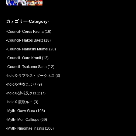
カテゴリー-Category-
-Council- Ceres Fauna
(16)
-Council- Hakos Baelz
(18)
-Council- Nanashi Mumei
(20)
-Council- Ouro Kronii
(13)
-Council- Tsukumo Sana
(12)
-holoX-ラプラス・ダークネス
(3)
-holoX-博衣こより
(9)
-holoX-沙花叉クロヱ
(7)
-holoX-鷹嶺ルイ
(3)
-Myth- Gawr Gura
(198)
-Myth- Mori Calliope
(69)
-Myth- Ninomae Ina'nis
(106)