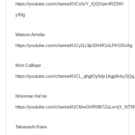
https://youtube.com/channel/UCoSrY_IQQVpmIRZ9Xf-
y93g
Watson Amelia
https://youtube.com/channel/UCyl1z3jo3XHR1riLFKG5UAg
Mori Calliope
https://youtube.com/channel/UCL_qhgtOy0dy1Agp8vkySQg
Ninomae Ina’nis
https://youtube.com/channel/UCMwGHR0BTZuLsmjY_NT5
Takanashi Kiara