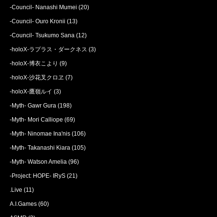
-Council- Nanashi Mumei
(20)
-Council- Ouro Kronii
(13)
-Council- Tsukumo Sana
(12)
-holoX-ラプラス・ダークネス
(3)
-holoX-博衣こより
(9)
-holoX-沙花叉クロヱ
(7)
-holoX-鷹嶺ルイ
(3)
-Myth- Gawr Gura
(198)
-Myth- Mori Calliope
(69)
-Myth- Ninomae Ina'nis
(106)
-Myth- Takanashi Kiara
(105)
-Myth- Watson Amelia
(96)
-Project: HOPE- IRyS
(21)
.Live
(11)
A.I.Games
(60)