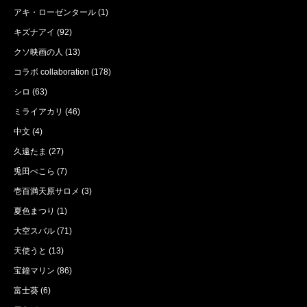
アキ・ローゼンタール
(1)
キズナアイ
(92)
クソ映画の人
(13)
コラボ collaboration
(178)
シロ
(63)
ミライアカリ
(46)
中文
(4)
久遠たま
(27)
兎田ぺこら
(7)
壱百満天原サロメ
(3)
夏色まつり
(1)
大空スバル
(71)
天使うと
(13)
宝鐘マリン
(86)
富士葵
(6)