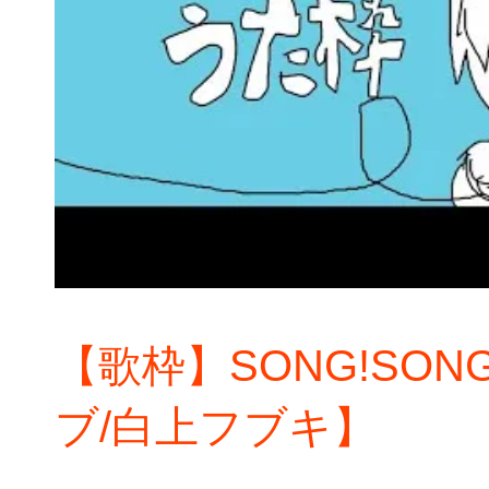
【歌枠】SONG!SON
ブ/白上フブキ】