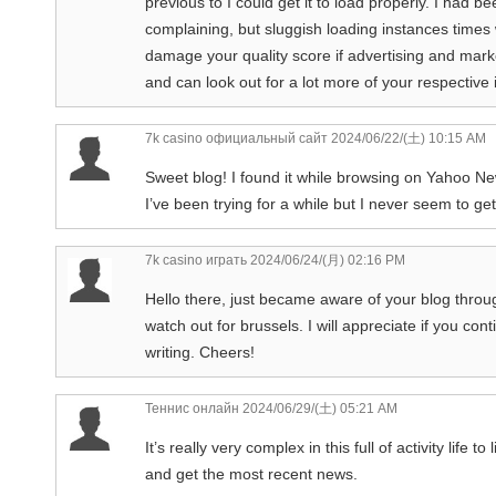
previous to I could get it to load properly. I had 
complaining, but sluggish loading instances times 
damage your quality score if advertising and mar
and can look out for a lot more of your respective
7k casino официальный сайт
2024/06/22/(土) 10:15 AM
Sweet blog! I found it while browsing on Yahoo N
I’ve been trying for a while but I never seem to ge
7k casino играть
2024/06/24/(月) 02:16 PM
Hello there, just became aware of your blog throug
watch out for brussels. I will appreciate if you con
writing. Cheers!
Теннис онлайн
2024/06/29/(土) 05:21 AM
It’s really very complex in this full of activity life
and get the most recent news.