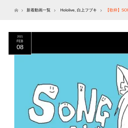
ホーム
新着動画一覧
Hololive
,
白上フブキ
【歌枠】SO
2021
FEB
08