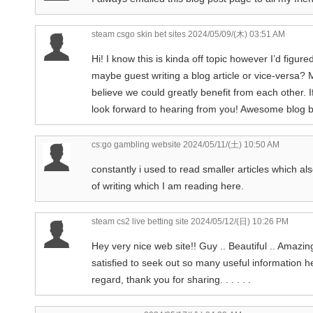
steam csgo skin bet sites
2024/05/09/(木) 03:51 AM
Hi! I know this is kinda off topic however I’d figur
maybe guest writing a blog article or vice-versa? 
believe we could greatly benefit from each other. I
look forward to hearing from you! Awesome blog b
cs:go gambling website
2024/05/11/(土) 10:50 AM
constantly i used to read smaller articles which als
of writing which I am reading here.
steam cs2 live betting site
2024/05/12/(日) 10:26 PM
Hey very nice web site!! Guy .. Beautiful .. Amazin
satisfied to seek out so many useful information he
regard, thank you for sharing. . . . . .