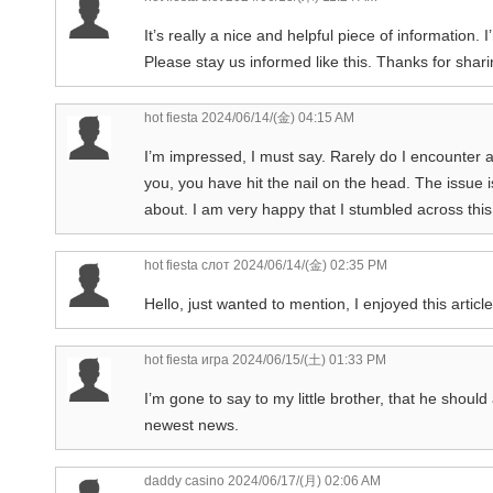
It’s really a nice and helpful piece of information. 
Please stay us informed like this. Thanks for shari
hot fiesta
2024/06/14/(金) 04:15 AM
I’m impressed, I must say. Rarely do I encounter a 
you, you have hit the nail on the head. The issue i
about. I am very happy that I stumbled across this 
hot fiesta слот
2024/06/14/(金) 02:35 PM
Hello, just wanted to mention, I enjoyed this articl
hot fiesta игра
2024/06/15/(土) 01:33 PM
I’m gone to say to my little brother, that he should
newest news.
daddy casino
2024/06/17/(月) 02:06 AM