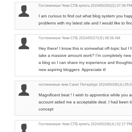
Гостиничные Чеки СПБ купить
2024/05/26/(日) 07:36 PM
I am curious to find out what blog system you hap
problems with my latest site and I would like to 
Гостиничные Чеки СПБ
2024/05/27/(月) 06:56 AM
Hey there! I know this is somewhat off-topic but I 
take a massive amount work? I’m completely new to wr
a blog so I can share my experience and thoughts 
new aspiring bloggers. Appreciate it!
гостиничные чеки Санкт Петербург
2024/05/28/(火) 05:
Magnificent beat ! I wish to apprentice while you 
account aided me a acceptable deal. I had been tin
concept
Гостиничные Чеки СПБ купить
2024/05/28/(火) 02:27 PM