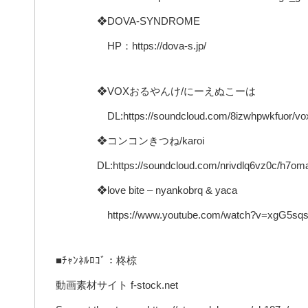
❖DOVA-SYNDROME
HP：https://dova-s.jp/
❖VOXおるやんけ/にーえぬこーは
DL:https://soundcloud.com/8izwhpwkfuor/vo
❖コンコンきつね/karoi
DL:https://soundcloud.com/nrivdlq6vz0c/h7om
❖love bite – nyankobrq & yaca
https://www.youtube.com/watch?v=xgG5sqs
■ﾁｬﾝﾈﾙﾛｺﾞ：柊椋
動画素材サイト f-stock.net