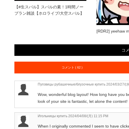
【#生スバル】スバルの素！1時間ノー
プラン雑談【ホロライブ/大空スバル】
[RDR2] yeehaw 
コ
コメント ( 62 )
Пуговицы рубашечные/блузочные купить
2024/03/27/(水
Wow, wonderful blog layout! How long have you be
look of your site is fantastic, let alone the content!
Игольницы купить
2024/04/08/(月) 11:15 PM
When I originally commented I seem to have cli