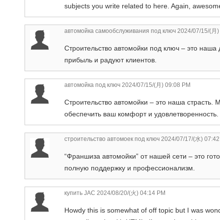
subjects you write related to here. Again, awesom
автомойка самообслуживания под ключ
2024/07/15/(月)
Строительство автомойки под ключ – это наша
прибыль и радуют клиентов.
автомойка под ключ
2024/07/15/(月) 09:08 PM
Строительство автомойки – это наша страсть. 
обеспечить ваш комфорт и удовлетворенность.
строительство автомоек под ключ
2024/07/17/(水) 07:4
“Франшиза автомойки” от нашей сети – это го
полную поддержку и профессионализм.
купить JAC
2024/08/20/(火) 04:14 PM
Howdy this is somewhat of off topic but I was won