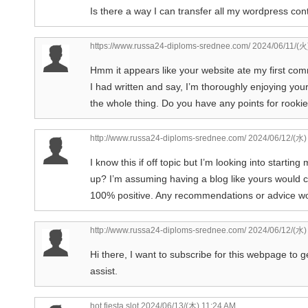
Is there a way I can transfer all my wordpress cont
https://www.russa24-diploms-srednee.com/
2024/06/11/(火
Hmm it appears like your website ate my first comme
I had written and say, I’m thoroughly enjoying your 
the whole thing. Do you have any points for rookie b
http://www.russa24-diploms-srednee.com/
2024/06/12/(水)
I know this if off topic but I’m looking into starti
up? I’m assuming having a blog like yours would co
100% positive. Any recommendations or advice wo
http://www.russa24-diploms-srednee.com/
2024/06/12/(水)
Hi there, I want to subscribe for this webpage to 
assist.
hot fiesta slot
2024/06/13/(木) 11:24 AM