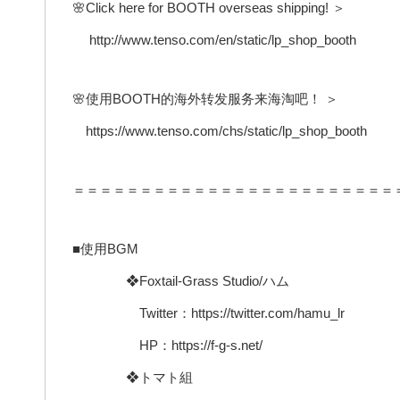
🌸Click here for BOOTH overseas shipping! ＞
http://www.tenso.com/en/static/lp_shop_booth
🌸使用BOOTH的海外转发服务来海淘吧！ ＞
https://www.tenso.com/chs/static/lp_shop_booth
＝＝＝＝＝＝＝＝＝＝＝＝＝＝＝＝＝＝＝＝＝＝＝＝
■使用BGM
❖Foxtail-Grass Studio/ハム
Twitter：https://twitter.com/hamu_lr
HP：https://f-g-s.net/
❖トマト組