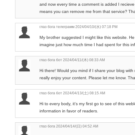
and now every time a comment is added I recieve
means you can remove me from that service? Th
глаз бога телеграмм
2024/04/10/(水) 07:18 PM
My brother suggested I might like this website. He
imagine just how much time I had spent for this i
глаз бога бот
2024/04/11/(木) 08:33 AM
Hi there! Would you mind if I share your blog with 
really enjoy your content. Please let me know. Th
глаз бога бот
2024/04/13/(土) 08:15 AM
Hi to every body, it’s my first go to see of this w
information in favor of readers.
глаз бога
2024/04/14/(日) 04:52 AM