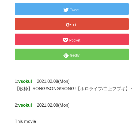
Tweet
+1
Pocket
feedly
1:
vsoku!
2021.02.08(Mon)
【歌枠】SONG!SONG!SONG!【ホロライブ/白上フブ
2:
vsoku!
2021.02.08(Mon)
This movie