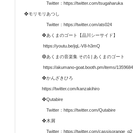
Twitter：https://twitter.com/tsugaharuka
❖モリモリあつし
Twitter：https://twitter.com/ats024
❖あくまのゴート【品川シーサイド】
https://youtu.be/jqL-V8-h3mQ
🔴あくまの音楽集 その1 | あくまのゴート
https://akumano-goat.booth.pm/items/1359684
❖かんざきひろ
https://twitter.com/kanzakihiro
❖Qutabire
Twitter：https://twitter.com/Qutabire
❖木屑
Twitter：https://twitter.com/cassisorange_g2