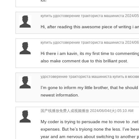
купить удостоверение тракториста машиниста
2024/05
Hi, after reading this awesome piece of writing i 
купить удостоверение тракториста машиниста
2024/06
Hi there i am kavin, its my first time to commentin
also make comment due to this brilliant post.
удостоверение тракториста машиниста купить в москв
I’m gone to inform my little brother, that he shoul
newest information.
国产线播放免费人成视频播放
2024/06/04/(火) 05:10 AM
My coder is trying to persuade me to move to .net
expenses. But he’s tryiong none the less. I’ve be
year and am nervous about switching to another p