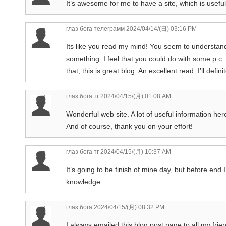
It’s awesome for me to have a site, which is usefu
глаз бога телеграмм
2024/04/14/(日) 03:16 PM
Its like you read my mind! You seem to understand 
something. I feel that you could do with some p.c
that, this is great blog. An excellent read. I’ll defin
глаз бога тг
2024/04/15/(月) 01:08 AM
Wonderful web site. A lot of useful information here
And of course, thank you on your effort!
глаз бога тг
2024/04/15/(月) 10:37 AM
It’s going to be finish of mine day, but before end 
knowledge.
глаз бога
2024/04/15/(月) 08:32 PM
I always emailed this blog post page to all my friends