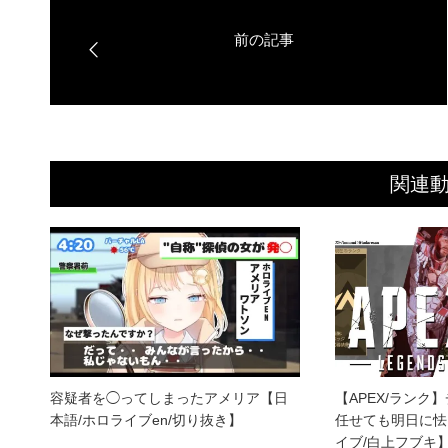
関連
容疑者を◯ってしまったアメリア【日
【APEX/ランク
本語/ホロライブen/切り抜き】
任せても明日に怯
イブ/白上フブキ