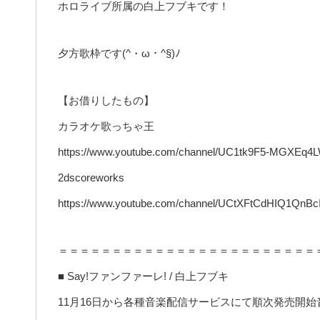
ホロライブ所属の白上フブキです！
夕方歌枠です(^・ω・^§)ﾉ
【お借りしたもの】
カラオケ歌っちゃ王
https://www.youtube.com/channel/UC1tk9F5-MGXEq4
2dscoreworks
https://www.youtube.com/channel/UCtXFtCdHIQ1QnB
＝＝＝＝＝＝＝＝＝＝＝＝＝＝＝＝＝＝＝＝＝＝＝＝
■ Say!ファンファーレ! / 白上フブキ
11月16日から各種音楽配信サービスにて順次発売開始