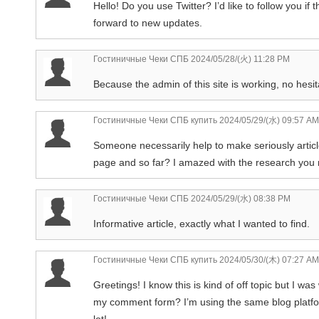
Hello! Do you use Twitter? I’d like to follow you i
forward to new updates.
Гостиничные Чеки СПБ
2024/05/28/(火) 11:28 PM
Because the admin of this site is working, no hesita
Гостиничные Чеки СПБ купить
2024/05/29/(水) 09:57 AM
Someone necessarily help to make seriously articles
page and so far? I amazed with the research you 
Гостиничные Чеки СПБ
2024/05/29/(水) 08:38 PM
Informative article, exactly what I wanted to find.
Гостиничные Чеки СПБ купить
2024/05/30/(木) 07:27 AM
Greetings! I know this is kind of off topic but I w
my comment form? I’m using the same blog platfor
lot!