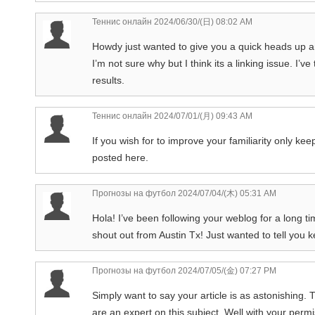
Теннис онлайн
2024/06/30/(日) 08:02 AM
Howdy just wanted to give you a quick heads up an
I’m not sure why but I think its a linking issue. I’
results.
Теннис онлайн
2024/07/01/(月) 09:43 AM
If you wish for to improve your familiarity only ke
posted here.
Прогнозы на футбол
2024/07/04/(木) 05:31 AM
Hola! I’ve been following your weblog for a long t
shout out from Austin Tx! Just wanted to tell you k
Прогнозы на футбол
2024/07/05/(金) 07:27 PM
Simply want to say your article is as astonishing.
are an expert on this subject. Well with your perm