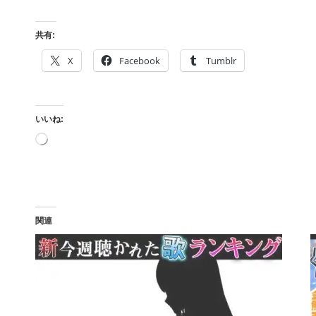
共有:
X
Facebook
Tumblr
いいね:
読
み
込
み
中…
関連