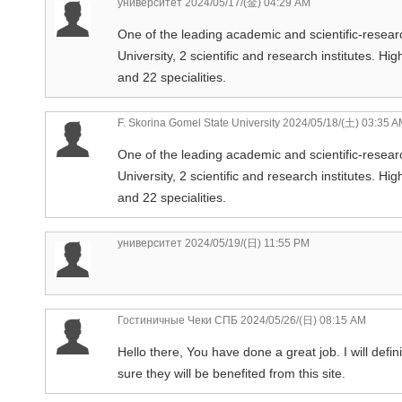
университет
2024/05/17/(金) 04:29 AM
One of the leading academic and scientific-researc
University, 2 scientific and research institutes. Hi
and 22 specialities.
F. Skorina Gomel State University
2024/05/18/(土) 03:35 A
One of the leading academic and scientific-researc
University, 2 scientific and research institutes. Hi
and 22 specialities.
университет
2024/05/19/(日) 11:55 PM
Гостиничные Чеки СПБ
2024/05/26/(日) 08:15 AM
Hello there, You have done a great job. I will defi
sure they will be benefited from this site.