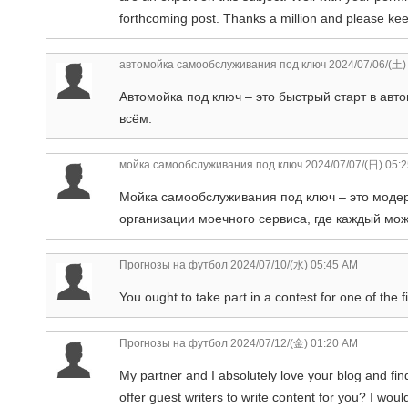
forthcoming post. Thanks a million and please kee
автомойка самообслуживания под ключ
2024/07/06/(土)
Автомойка под ключ – это быстрый старт в ав
всём.
мойка самообслуживания под ключ
2024/07/07/(日) 05:
Мойка самообслуживания под ключ – это моде
организации моечного сервиса, где каждый мож
Прогнозы на футбол
2024/07/10/(水) 05:45 AM
You ought to take part in a contest for one of the 
Прогнозы на футбол
2024/07/12/(金) 01:20 AM
My partner and I absolutely love your blog and find
offer guest writers to write content for you? I wou