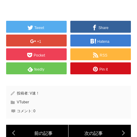
Tweet
Share
+1
Hatena
Pocket
RSS
feedly
Pin it
投稿者:
V速！
VTuber
コメント:
0