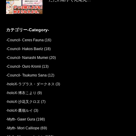
カテゴリー-Category-
-Council- Ceres Fauna
(16)
-Council- Hakos Baelz
(18)
-Council- Nanashi Mumei
(20)
-Council- Ouro Kronii
(13)
-Council- Tsukumo Sana
(12)
-holoX-ラプラス・ダークネス
(3)
-holoX-博衣こより
(9)
-holoX-沙花叉クロヱ
(7)
-holoX-鷹嶺ルイ
(3)
-Myth- Gawr Gura
(198)
-Myth- Mori Calliope
(69)