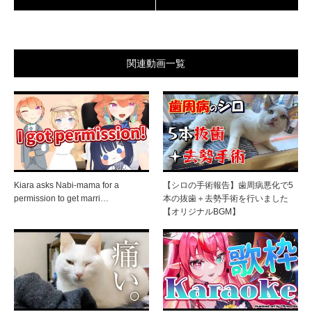
関連動画一覧
Kiara asks Nabi-mama for a
【シロの手術報告】歯周病悪化で5
permission to get marri…
本の抜歯＋去勢手術を行いました
【オリジナルBGM】