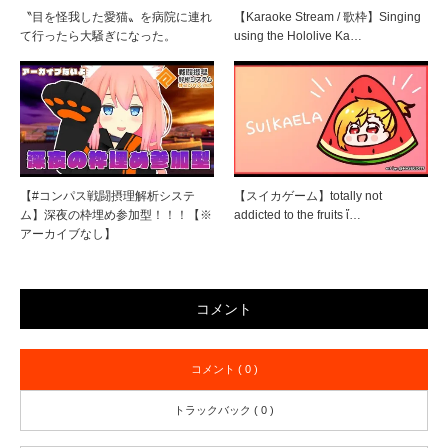
〝目を怪我した愛猫〟を病院に連れ
【Karaoke Stream / 歌枠】Singing
て行ったら大騒ぎになった。
using the Hololive Ka…
【#コンパス戦闘摂理解析システ
【スイカゲーム】totally not
ム】深夜の枠埋め参加型！！！【※
addicted to the fruits ἴ…
アーカイブなし】
コメント
コメント ( 0 )
トラックバック ( 0 )