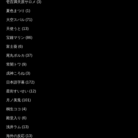
壱百満天原サロメ
(3)
夏色まつり
(1)
大空スバル
(71)
天使うと
(13)
宝鐘マリン
(86)
富士葵
(6)
尾丸ポルカ
(37)
常闇トワ
(9)
戌神ころね
(3)
日本語字幕
(172)
星街すいせい
(12)
月ノ美兎
(101)
桐生ココ
(4)
殿堂入り
(6)
浅井ラム
(13)
海外の反応
(13)