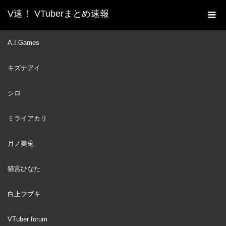
V速！ VTuberまとめ速報
新着動画一覧
VTuber
お酒を飲みすぎて脱水症状
A.I.Games
ホーム
になったカリオペ【日本語/ホロライブ/切り抜き】
キズナアイ
VTuber
2021
JAN
29
シロ
ミライアカリ
月ノ美兎
猫宮ひなた
白上フブキ
VTuber forum