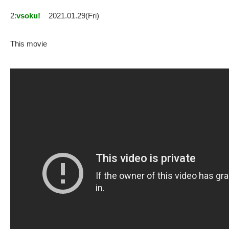
2:
vsoku!
2021.01.29(Fri)
This movie