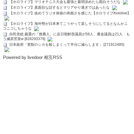
【ホロライブ】マリオテニス大会も最強と最弱決めたら面白そうだな
【ホロライブ】真面目な話するとマリアやり過ぎではあったな
【ホロライブ】改めてラジオ体操の有能さを感じた【ホロライブ/hololive】
【ホロライブ】海外勢が日本来てこうやって楽しそうにしてるとなんかニ
コニコしちゃうな
自民党総.裁選の「推薦人」に反日朝鮮壺議員が58人、裏金議員は21人 も
う滅茶苦茶w [828293379]
日本政府「害獣のシカを殺しまくって半分に減らします」 [271912485]
Powered by livedoor 相互RSS