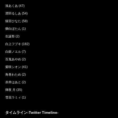
湊あくあ
(47)
潤羽るしあ
(54)
猫宮ひなた
(58)
獅白ぼたん
(1)
生誕祭
(2)
白上フブキ
(182)
白銀ノエル
(7)
百鬼あやめ
(2)
紫咲シオン
(41)
角巻わため
(2)
赤井はあと
(2)
輝夜 月
(35)
雪花ラミィ
(1)
タイムライン-Twitter Timeline-