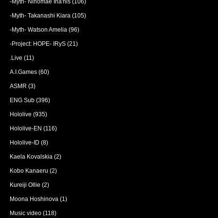
-Myth- Ninomae Ina'nis
(106)
-Myth- Takanashi Kiara
(105)
-Myth- Watson Amelia
(96)
-Project: HOPE- IRyS
(21)
.Live
(11)
A.I.Games
(60)
ASMR
(3)
ENG Sub
(396)
Hololive
(935)
Hololive-EN
(116)
Hololive-ID
(8)
Kaela Kovalskia
(2)
Kobo Kanaeru
(2)
Kureiji Ollie
(2)
Moona Hoshinova
(1)
Music video
(118)