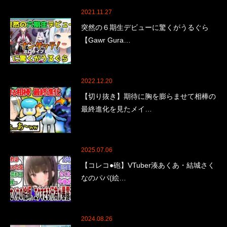
2021.11.27
突然の６期生デビューに驚くがうるぐら
【Gawr Gura…
2022.12.20
【切り抜き】期待に胸を膨らませて相棒の
最終進化を見たメイ…
2025.07.06
【コレコ●砲】VTuber湊あくあ・結城さく
なのパパ(絵…
2024.08.26