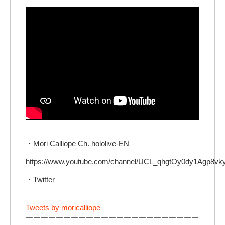
・Mori Calliope Ch. hololive-EN
https://www.youtube.com/channel/UCL_qhgtOy0dy1Agp8v
・Twitter
Tweets by moricalliope
￣￣￣￣￣￣￣￣￣￣￣￣￣￣￣￣￣￣￣￣￣￣￣