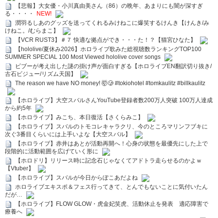
【悲報】大女優・小川真由美さん（86）の晩年、あまりにも闇が深すぎ
る・・・・
NEW!
潤羽るしあのグッズを送ってくれるみけねこに爆笑するけんき【けんき/み
けねこ。/むらまこ】
【VCR RUST3】＃７ 快適な拠点ができ・・・た！？【猫宮ひなた】
【hololive/夏休み2026】ホロライブ歌みた総視聴数ランキングTOP100
SUMMER SPECIAL 100 Most Viewed hololive cover songs
ビブーが考え出した謎の掛け声が面白すぎる【ホロライブEN翻訳切り抜き/
古石ビジュー/リズム天国】
The reason we have NO money! 🤯🥲 #tokiohotel #tomkaulitz #billkaulitz
【ホロライブ】大空スバルさんYouTube登録者数200万人突破 100万人達成
から約5年
【ホロライブ】みこち、本日復活【さくらみこ】
【ホロライブ】スバルのトモコレキャラクリ、今のところマリンフブキに
次ぐ3番目くらいには上手いよな【大空スバル】
【ホロライブ】赤井はあとが活動再開へ！心身の状態を最優先にした上で
段階的に活動範囲を広げていく形に
【ホロドリ】リリース時に記念石じゃなくてアドトラ走らせるのかよｗ
【Vtuber】
【ホロライブ】スバルが今日からぽこあだよね
ホロライブエキスポ＆フェス行ってきて、とんでもないことに気付いたん
だが…
【ホロライブ】FLOW GLOW・虎金妃笑虎、活動休止を発表 適応障害で
療養へ