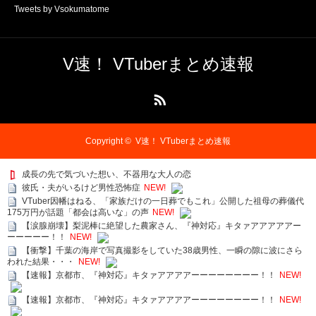
Tweets by Vsokumatome
V速！ VTuberまとめ速報
RSS
Copyright ©
V速！ VTuberまとめ速報
成長の先で気づいた想い、不器用な大人の恋
彼氏・夫がいるけど男性恐怖症
NEW!
VTuber因幡はねる、「家族だけの一日葬でもこれ」公開した祖母の葬儀代
175万円が話題「都会は高いな」の声
NEW!
【涙腺崩壊】梨泥棒に絶望した農家さん、『神対応』キタァアアアアアー
ーーーーー！！
NEW!
【衝撃】千葉の海岸で写真撮影をしていた38歳男性、一瞬の隙に波にさら
われた結果・・・
NEW!
【速報】京都市、『神対応』キタァアアアアーーーーーーーー！！
NEW!
【速報】京都市、『神対応』キタァアアアアーーーーーーーー！！
NEW!