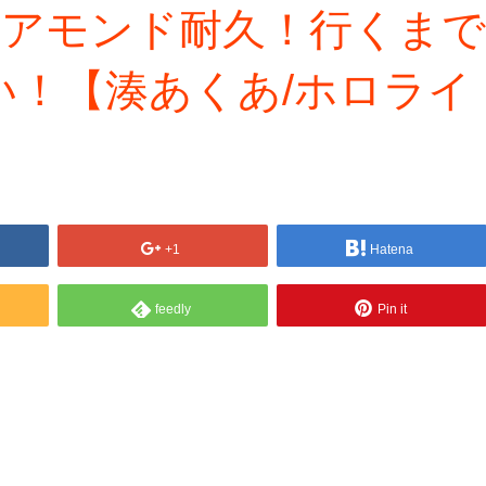
イアモンド耐久！行くまで
い！【湊あくあ/ホロライ
+1
Hatena
feedly
Pin it