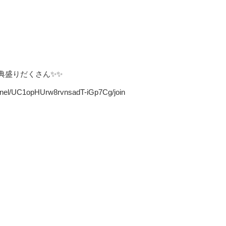
典盛りだくさん✨✨
l/UC1opHUrw8rvnsadT-iGp7Cg/join