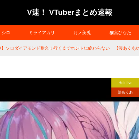
V速！ VTuberまとめ速報
シロ
ミライアカリ
月ノ美兎
猫宮ひなた
EX】ソロダイアモンド耐久！行くまでホントに終わらない！【湊あくあ/
プライバシーポリシー
Hololive
湊あくあ