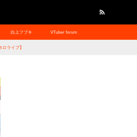
RSS
白上フブキ
VTuber forum
ホロライブ】