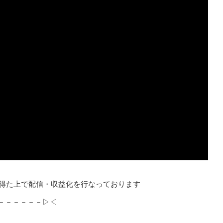
nc. の承諾を得た上で配信・収益化を行なっております
－－－－－－▷◁