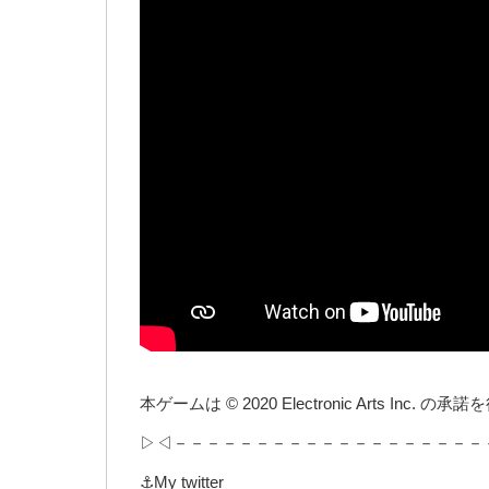
本ゲームは © 2020 Electronic Arts I
▷◁－－－－－－－－－－－－－－－－－－－
⚓My twitter