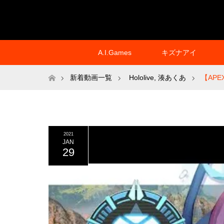
A.I.Games
キズナアイ
ホーム
新着動画一覧
Hololive
,
湊あくあ
【AP
2021
JAN
29