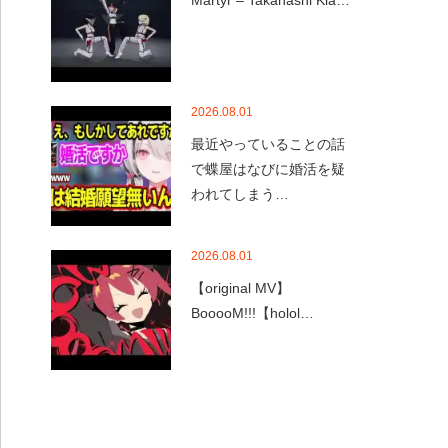
Martyr – Takanashi Kia…
2026.08.01
最近やっていることの話
で蝶屋はなびに婚活を疑
われてしまう…
2026.08.01
【original MV】
BooooM!!!【holol…