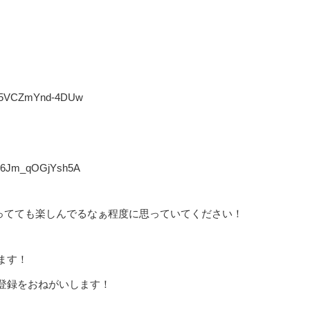
gR45VCZmYnd-4DUw
n-6Jm_qOGjYsh5A
やってても楽しんでるなぁ程度に思っていてください！
ます！
登録をおねがいします！