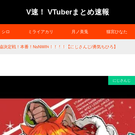
V速！ VTuberまとめ速報
シロ
ミライアカリ
月ノ美兎
猫宮ひなた
最協決定戦！本番！NsNWIN！！！！【にじさんじ/勇気ちひろ】
プライバシーポリシー
にじさんじ