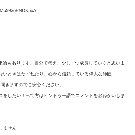
kxNMo993oPNDKpuA
結果論もあります。自分で考え、少しずつ成長していくと思いま
ないときはたずねたり、心から信頼している偉大な師匠
FPS)に聞きますのでご安心ください。
スをしたい！って方はヒンドゥー語でコメントをおねがいしま
しません。