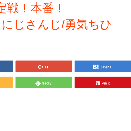
決定戦！本番！
【にじさんじ/勇気ちひ
+1
Hatena
feedly
Pin it