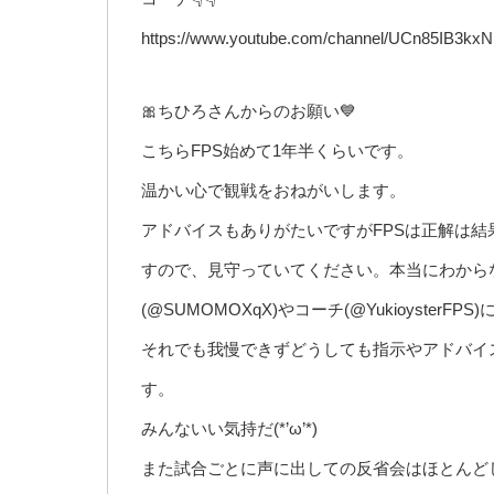
https://www.youtube.com/channel/UCn85IB3
🎀ちひろさんからのお願い💙
こちらFPS始めて1年半くらいです。
温かい心で観戦をおねがいします。
アドバイスもありがたいですがFPSは正解は
すので、見守っていてください。本当にわから
(@SUMOMOXqX)やコーチ(@Yukioyster
それでも我慢できずどうしても指示やアドバイ
す。
みんないい気持だ(*’ω’*)
また試合ごとに声に出しての反省会はほとんど