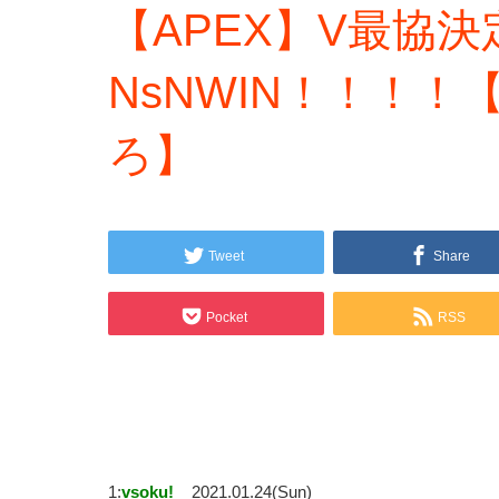
【APEX】V最協
NsNWIN！！！！
ろ】
Tweet
Share
Pocket
RSS
1:
vsoku!
2021.01.24(Sun)