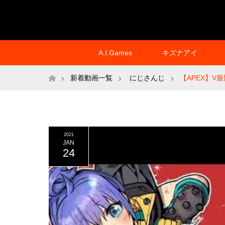
A.I.Games
キズナアイ
ホーム
新着動画一覧
にじさんじ
【APEX】V
2021
JAN
24