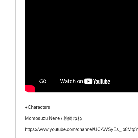
●Characters
Momosuzu Nene / 桃鈴ねね
https://www.youtube.com/channel/UCAWSyEs_Io8Mtp