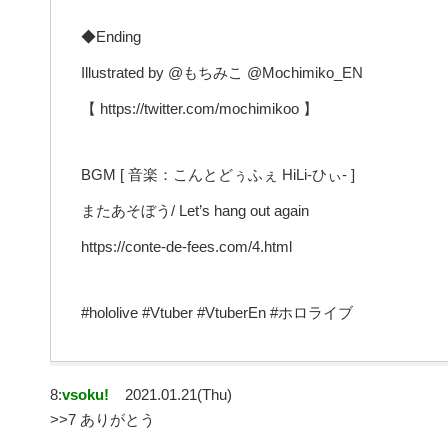
◆Ending
Illustrated by @もちみこ @Mochimiko_EN
【 https://twitter.com/mochimikoo 】
BGM [ 音楽：こんとどぅふぇ HiLi-ひぃ- ]
またあそぼう/ Let’s hang out again
https://conte-de-fees.com/4.html
#hololive #Vtuber #VtuberEn #ホロライブ
8:
vsoku!
2021.01.21(Thu)
>>7 ありがとう