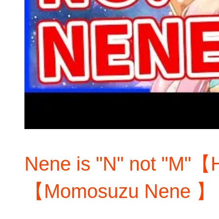
Nene is "N" not "M"【
【Momosuzu Nene 】