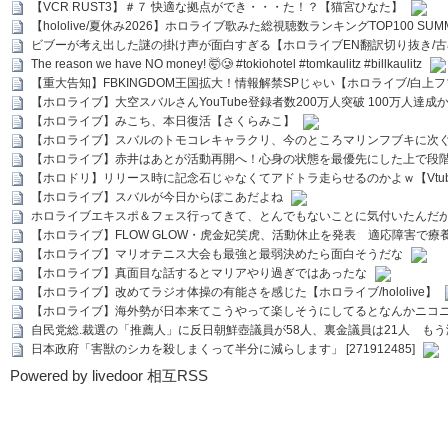
【VCR RUST3】＃７ 快適な拠点ができ・・・た！？【猫宮ひなた】
【hololive/夏休み2026】ホロライブ歌みた総視聴数ランキングTOP100 SUMMER SPECI
ビブーが考え出した謎の掛け声が面白すぎる【ホロライブEN翻訳切り抜き/古
The reason we have NO money! 🤯🥲 #tokiohotel #tomkaulitz #billkaulitz
【重大告知】FBKINGDOM王国拡大！情報解禁SPじゃい【ホロライブ/白上
【ホロライブ】大空スバルさんYouTube登録者数200万人突破 100万人達成
【ホロライブ】みこち、本日復活【さくらみこ】
【ホロライブ】スバルのトモコレキャラクリ、今のところマリンフブキに次ぐ
【ホロライブ】赤井はあとが活動再開へ！心身の状態を最優先にした上で段
【ホロドリ】リリース時に記念石じゃなくてアドトラ走らせるのかよｗ【Vtub
【ホロライブ】スバルが今日からぽこあだよね
ホロライブエキスポ＆フェス行ってきて、とんでもないことに気付いたんだ
【ホロライブ】FLOW GLOW・虎金妃笑虎、活動休止を発表 適応障害で療
【ホロライブ】マリオテニス大会も最強と最弱決めたら面白そうだな
【ホロライブ】真面目な話するとマリアやり過ぎではあったな
【ホロライブ】改めてラジオ体操の有能さを感じた【ホロライブ/hololive】
【ホロライブ】海外勢が日本来てこうやって楽しそうにしてるとなんかニコ
自民党総.裁選の「推薦人」に反日朝鮮壺議員が58人、裏金議員は21人 もう滅茶苦茶
日本政府「害獣のシカを殺しまくって半分に減らします」 [271912485]
Powered by livedoor 相互RSS