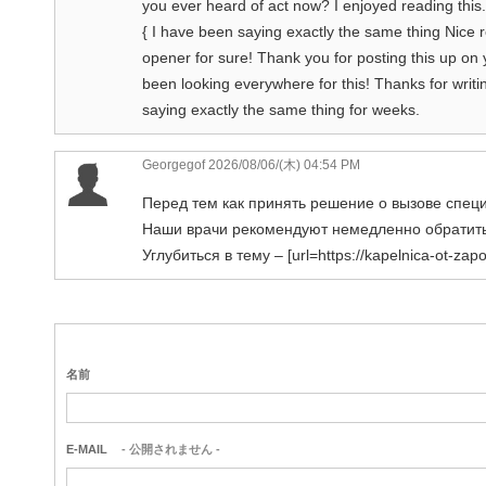
you ever heard of act now? I enjoyed reading this. 
{ I have been saying exactly the same thing Nice rea
opener for sure! Thank you for posting this up on 
been looking everywhere for this! Thanks for writin
saying exactly the same thing for weeks.
Georgegof 2026/08/06/(木) 04:54 PM
Перед тем как принять решение о вызове специ
Наши врачи рекомендуют немедленно обратить
Углубиться в тему – [url=https://kapelnica-ot-za
名前
E-MAIL
- 公開されません -