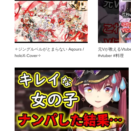
✧︎ジングルベルがとまらない Aqours /
元Vが教えるVtu
holoX-Cover✧︎
#vtuber #料理