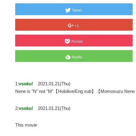
Tweet
+1
Pocket
feedly
1:
vsoku!
2021.01.21(Thu)
Nene is "N" not "M"【Hololive/Eng sub】【Momosu
2:
vsoku!
2021.01.21(Thu)
This movie