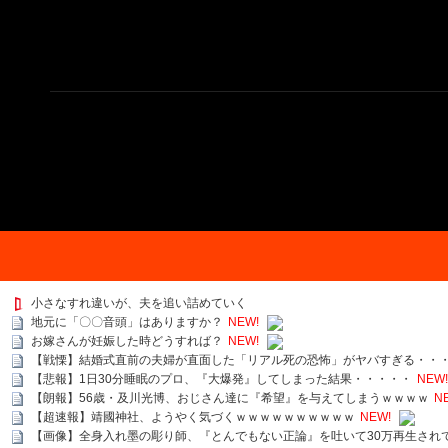
小さなすれ違いが、夫を追い詰めていく
地元に「〇〇音頭」はありますか？
NEW!
お嫁さんが妊娠した時どうすれば？
NEW!
【戦慄】結婚式直前の夫婦が直面した「リアル死の恐怖」がヤバすぎる・・
【悲報】1日30分睡眠のプロ、『大爆発』してしまった結果・・・・・
NEW!
【朗報】56歳・及川光博、おじさん達に『希望』を与えてしまうｗｗｗｗ
N
【超速報】靖國神社、ようやく気づくｗｗｗｗｗｗｗｗｗｗ
NEW!
【画像】全身入れ墨の彫り師、『とんでもない正論』を吐いて30万再生され