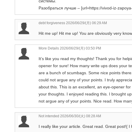
системы.
Разобраться лучше – [url=https://vivod-iz-zapoya
debt forgiveness
2026/06/29/(月) 06:29 AM
Hit me up! Hit me up! You are obviously very know
More Details
2026/06/29/(月) 03:50 PM
It’s like you read my thoughts! Thank you for help
opener for sure! How many write ups does your te
are a bunch of scumbags. Some nice points there. 
could not argue any of your points. I truly appreci
about this. This is an excellent, an eye-opener for 
your thoughts. I enjoyed reading this. I brought u
not argue any of your points. Nice read. How many
Not intended
2026/06/30/(火) 08:28 AM
I really like your article. Great read. Great post!