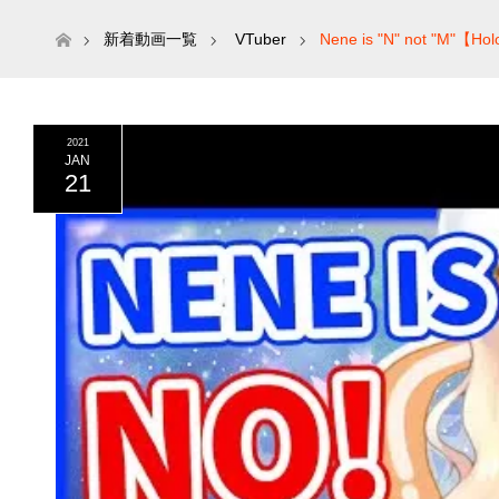
ホーム
新着動画一覧
VTuber
Nene is "N" not "M"【H
2021
JAN
21