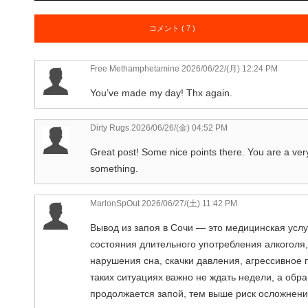
コメント ( 7 )
Free Methamphetamine
2026/06/22/(月) 12:24 PM
You’ve made my day! Thx again.
Dirty Rugs
2026/06/26/(金) 04:52 PM
Great post! Some nice points there. You are a very 
something.
MarlonSpOut 2026/06/27/(土) 11:42 PM
Вывод из запоя в Сочи — это медицинская услу
состояния длительного употребления алкоголя,
нарушения сна, скачки давления, агрессивное
таких ситуациях важно не ждать недели, а об
продолжается запой, тем выше риск осложнений