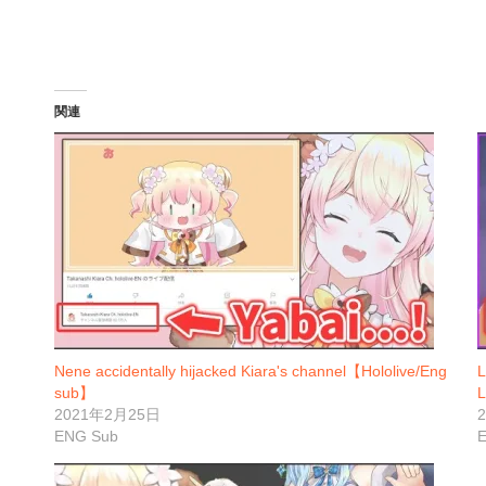
込
み
中…
関連
Nene accidentally hijacked Kiara's channel【Hololive/Eng
L
sub】
L
2021年2月25日
ENG Sub