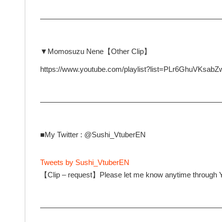
—————————————————————————
▼Momosuzu Nene【Other Clip】
https://www.youtube.com/playlist?list=PLr6GhuVKs
—————————————————————————
■My Twitter : @Sushi_VtuberEN
Tweets by Sushi_VtuberEN
【Clip – request】Please let me know anytime through 
—————————————————————————