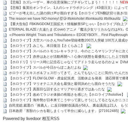
【悲報】カズレーザー、車の任意保険にブチギレてしまう！！！！！！
NEW
【悲報】集英社オンライン、1人のシャドウボクシング（43億注文）によっ
ビブーが考え出した謎の掛け声が面白すぎる【ホロライブEN翻訳切り抜き/古
The reason we have NO money! 🤯🥲 #tokiohotel #tomkaulitz #billkaulitz
【重大告知】FBKINGDOM王国拡大！情報解禁SPじゃい【ホロライブ/白上
ETERNAL BLAZE / 久遠たま (Cover) アニメ『魔法少女リリカルなのはA's』
≪Phoenix Wright: Trials and Tribulations≫ EDGEYBOI?!… First Playth
【ホロライブ】大空スバルさんYouTube登録者数200万人突破 100万人達成
【ホロライブ】みこち、本日復活【さくらみこ】
【ホロライブ】スバルのトモコレキャラクリ、今のところマリンフブキに次ぐ
【ホロライブ】赤井はあとが活動再開へ！心身の状態を最優先にした上で段
【ホロドリ】リリース時に記念石じゃなくてアドトラ走らせるのかよｗ【Vtub
【ホロライブ】スバルが今日からぽこあだよね
ホロライブエキスポ＆フェス行ってきて、とんでもないことに気付いたんだ
【ホロライブ】FLOW GLOW・虎金妃笑虎、活動休止を発表 適応障害で療
【ホロライブ】マリオテニス大会も最強と最弱決めたら面白そうだな
【ホロライブ】真面目な話するとマリアやり過ぎではあったな
【ホロライブ】改めてラジオ体操の有能さを感じた【ホロライブ/hololive】
【ホロライブ】海外勢が日本来てこうやって楽しそうにしてるとなんかニコ
自民党総.裁選の「推薦人」に反日朝鮮壺議員が58人、裏金議員は21人 もう滅茶苦茶
日本政府「害獣のシカを殺しまくって半分に減らします」 [271912485]
Powered by livedoor 相互RSS