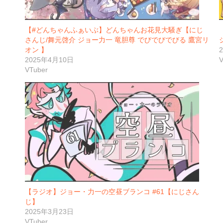
【#どんちゃんふぁいぶ】どんちゃんお花見大騒ぎ【にじ
さんじ/舞元啓介 ジョー力一 竜胆尊 でびでびでびる 鷹宮リ
オン 】
2025年4月10日
V
VTuber
【ラジオ】ジョー・力一の空昼ブランコ #61【にじさん
じ】
2025年3月23日
VTuber