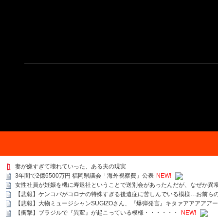
妻が嫌すぎて壊れていった、ある夫の現実
3年間で2億6500万円 福岡県議会「海外視察費」公表
NEW!
女性社員が妊娠を機に寿退社ということで送別会があったんだが、なぜか異
【悲報】ケンコバがコロナの特殊すぎる後遺症に苦しんでいる模様…お前ら
【悲報】大物ミュージシャンSUGIZOさん、『爆弾発言』キタァアアアアア
【衝撃】ブラジルで『異変』が起こっている模様・・・・・・
NEW!