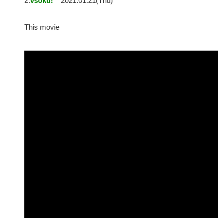
2:
vsoku!
2021.01.21(Thu)
This movie