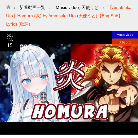
新着動画一覧
Music video
,
天使うと
【Amatsuka
ホーム
Uto】Homura (炎) by Amatsuka Uto (天使うと)【Eng Sub】
Lyrics (歌詞)
Music video
2021
JAN
天使うと
15