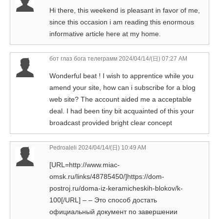
Hi there, this weekend is pleasant in favor of me,
since this occasion i am reading this enormous
informative article here at my home.
бот глаз бога телеграмм
2024/04/14/(日) 07:27 AM
Wonderful beat ! I wish to apprentice while you
amend your site, how can i subscribe for a blog
web site? The account aided me a acceptable
deal. I had been tiny bit acquainted of this your
broadcast provided bright clear concept
Pedroaleli
2024/04/14/(日) 10:49 AM
[URL=http://www.miac-
omsk.ru/links/48785450/]https://dom-
postroj.ru/doma-iz-keramicheskih-blokov/k-
100[/URL] – – Это способ достать
официальный документ по завершении