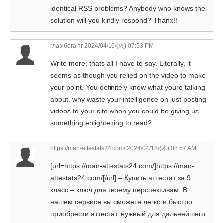
identical RSS problems? Anybody who knows the
solution will you kindly respond? Thanx!!
глаз бога тг
2024/04/16/(火) 07:53 PM
Write more, thats all I have to say. Literally, it
seems as though you relied on the video to make
your point. You definitely know what youre talking
about, why waste your intelligence on just posting
videos to your site when you could be giving us
something enlightening to read?
https://man-attestats24.com/
2024/04/18/(木) 08:57 AM
[url=https://man-attestats24.com/]https://man-
attestats24.com/[/url] – Купить аттестат за 9
класс – ключ для твоему перспективам. В
нашем сервисе вы сможете легко и быстро
приобрести аттестат, нужный для дальнейшего