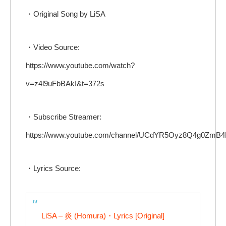
・Original Song by LiSA
・Video Source:
https://www.youtube.com/watch?
v=z4l9uFbBAkI&t=372s
・Subscribe Streamer:
https://www.youtube.com/channel/UCdYR5Oyz8Q4g0ZmB
・Lyrics Source:
LiSA – 炎 (Homura)・Lyrics [Original]