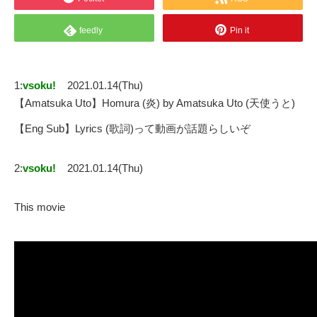
feedly
Pin it
1:
vsoku!
2021.01.14(Thu)
【Amatsuka Uto】Homura (炎) by Amatsuka Uto (天使うと)
【Eng Sub】Lyrics (歌詞)って動画が話題らしいぞ
2:
vsoku!
2021.01.14(Thu)
This movie