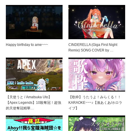
Happy birthday to ame~~~
CINDERELLA (Giga First Night
Remix) SONG COVER by …
【天使うと / Amatsuka Uto】
【歌枠】うたうよ！みらくる！！
【Apex Legends】10殺奪冠！超強
KARAOKE~~~♪【湊あくあ/ホロラ
的天使奪冠精華…
イブ】