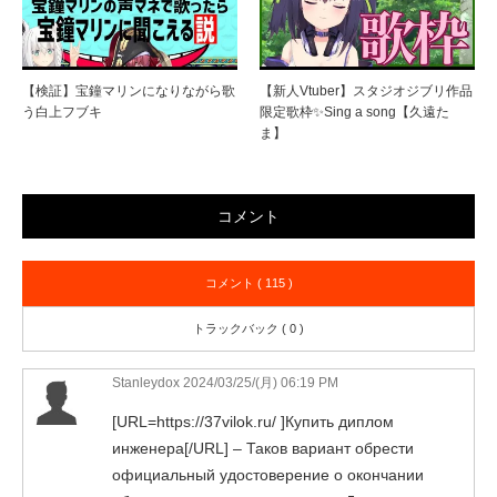
【検証】宝鐘マリンになりながら歌
【新人Vtuber】スタジオジブリ作品
う白上フブキ
限定歌枠✨Sing a song【久遠た
ま】
コメント
コメント ( 115 )
トラックバック ( 0 )
Stanleydox
2024/03/25/(月) 06:19 PM
[URL=https://37vilok.ru/ ]Купить диплом
инженера[/URL] – Таков вариант обрести
официальный удостоверение о окончании