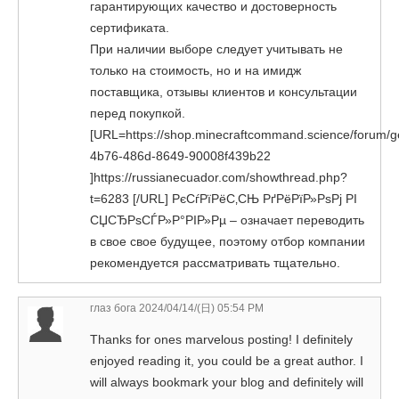
гарантирующих качество и достоверность
сертификата.
При наличии выборе следует учитывать не
только на стоимость, но и на имидж
поставщика, отзывы клиентов и консультации
перед покупкой.
[URL=https://shop.minecraftcommand.science/forum/ge
4b76-486d-8649-90008f439b22
]https://russianecuador.com/showthread.php?
t=6283 [/URL] РєСѓРїРёС‚СЊ РґРёРїР»РѕРј РІ
СЏСЂРѕСЃР»Р°РІР»Рµ – означает переводить
в свое свое будущее, поэтому отбор компании
рекомендуется рассматривать тщательно.
глаз бога
2024/04/14/(日) 05:54 PM
Thanks for ones marvelous posting! I definitely
enjoyed reading it, you could be a great author. I
will always bookmark your blog and definitely will