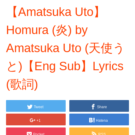
【Amatsuka Uto】
Homura (炎) by
Amatsuka Uto (天使う
と)【Eng Sub】Lyrics
(歌詞)
Tweet
Share
+1
Hatena
Pocket
RSS