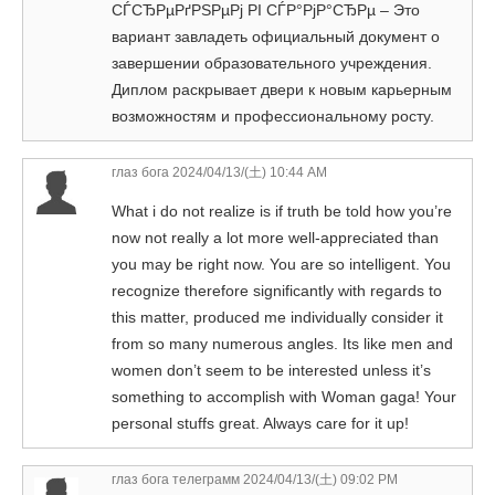
СЃСЂРµРґРЅРµРј РІ СЃР°РјР°СЂРµ – Это
вариант завладеть официальный документ о
завершении образовательного учреждения.
Диплом раскрывает двери к новым карьерным
возможностям и профессиональному росту.
глаз бога
2024/04/13/(土) 10:44 AM
What i do not realize is if truth be told how you’re
now not really a lot more well-appreciated than
you may be right now. You are so intelligent. You
recognize therefore significantly with regards to
this matter, produced me individually consider it
from so many numerous angles. Its like men and
women don’t seem to be interested unless it’s
something to accomplish with Woman gaga! Your
personal stuffs great. Always care for it up!
глаз бога телеграмм
2024/04/13/(土) 09:02 PM