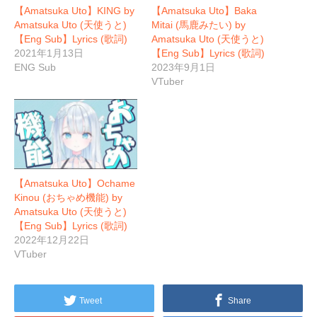
【Amatsuka Uto】KING by
【Amatsuka Uto】Baka
Amatsuka Uto (天使うと)
Mitai (馬鹿みたい) by
【Eng Sub】Lyrics (歌詞)
Amatsuka Uto (天使うと)
2021年1月13日
【Eng Sub】Lyrics (歌詞)
ENG Sub
2023年9月1日
VTuber
【Amatsuka Uto】Ochame
Kinou (おちゃめ機能) by
Amatsuka Uto (天使うと)
【Eng Sub】Lyrics (歌詞)
2022年12月22日
VTuber
Tweet
Share