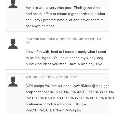
Aw, this was a very nice post. Finding the time
and actual effort to create a great article but what
can I say I procrastinate a lot and never seem to
get anything done.
глаз бога телеграмм бесплатно
2024/04/12/(金) 04:08
AM
I have fun with, lead to I found exactly what I used
to be looking for. You have ended my 4 day long
hunt! God Bless you man. Have a nice day. Bye
Williamben
2024/04/12/(金) 08:48 AM
[URL=https://plume.pullopen.xyz/~/IMreal@blog.ggc-
project.de/%D0%9A%D1%83%D0%BF%D0%B8%D
%20%D0%BF%D1%80%D0%B5%D0%B8%D0%BC%D1%83%D
bratya-na-borodinskom-pole/[/URL] –
РљСѓРїРёС‚СЊ РґРёРїР»РѕРј Рѕ