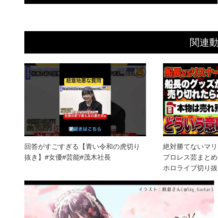
関連
回答がすごすぎる【青い令和の虎切り
絶対勝てないマリ
抜き】#女優#芸能#茂木社長
プロレス芸まとめp
ホロライブ切り抜