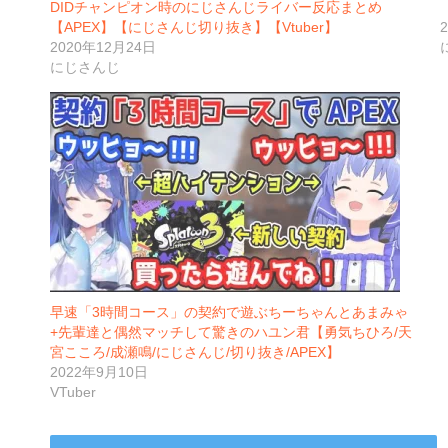
DIDチャンピオン時のにじさんじライバー反応まとめ
【APEX】【にじさんじ切り抜き】【Vtuber】
2020年12月24日
にじさんじ
早速「3時間コース」の契約で遊ぶちーちゃんとあまみゃ
+先輩達と偶然マッチして驚きのハユン君【勇気ちひろ/天
宮こころ/成瀬鳴/にじさんじ/切り抜き/APEX】
2022年9月10日
VTuber