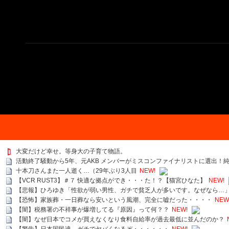
大変だけど幸せ。等身大の子育て物語。
活動終了騒動から5年、元AKB メンバーがミスコンファイナリストに選出！
十本刀さんまた一人逝く…（29年ぶり3人目
NEW!
【VCR RUST3】＃７ 快適な拠点ができ・・・た！？【猫宮ひなた】
NEW!
【悲報】ひろゆき「性欲が弱い男性、ガチで貧乏人が多いです。なぜなら…
【恐怖】家族葬・一日葬なら安いという風潮、完全に嘘だった・・・・
NEW
【闇】税務署の不祥事が爆増してる『原因』って何？？
NEW!
【闇】なぜ日本でコメが買えなくなり食料自給率が過去最低に並んだのか？