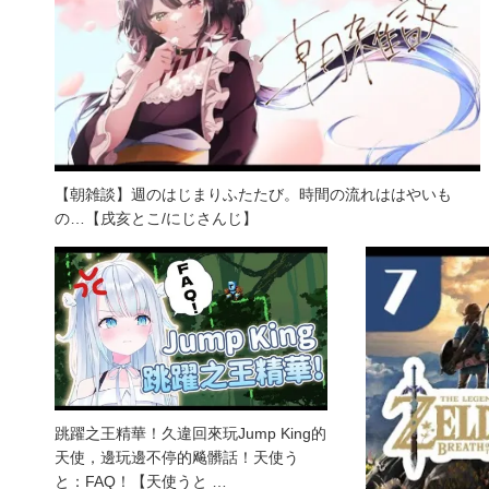
【朝雑談】週のはじまりふたたび。時間の流れははやいも
の…【戌亥とこ/にじさんじ】
跳躍之王精華！久違回來玩Jump King的
天使，邊玩邊不停的飚髒話！天使う
と：FAQ！【天使うと …