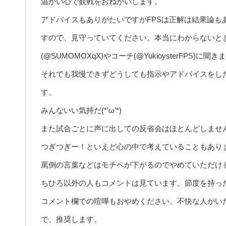
温かい心で観戦をおねがいします。
アドバイスもありがたいですがFPSは正解は結果論も
すので、見守っていてください。本当にわからないと
(@SUMOMOXqX)やコーチ(@YukioysterFPS)
それでも我慢できずどうしても指示やアドバイスをし
す。
みんないい気持だ(*’ω’*)
また試合ごとに声に出しての反省会はほとんどしませ
つぎつぎー！といえど心の中で考えていることもあり
罵倒の言葉などはモチベが下がるのでやめていただけ
ちひろ以外の人もコメントは見ています。節度を持っ
コメント欄での喧嘩もおやめください。不快な人がい
で、推奨します。