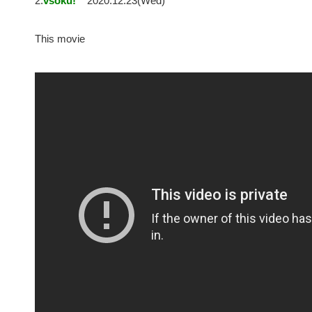
2:
vsoku!
2020.12.23(Wed)
This movie