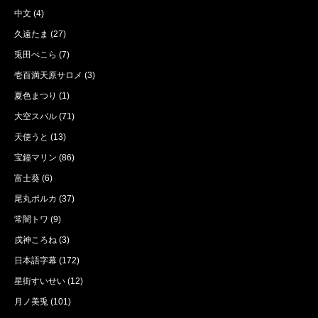
中文
(4)
久遠たま
(27)
兎田ぺこら
(7)
壱百満天原サロメ
(3)
夏色まつり
(1)
大空スバル
(71)
天使うと
(13)
宝鐘マリン
(86)
富士葵
(6)
尾丸ポルカ
(37)
常闇トワ
(9)
戌神ころね
(3)
日本語字幕
(172)
星街すいせい
(12)
月ノ美兎
(101)