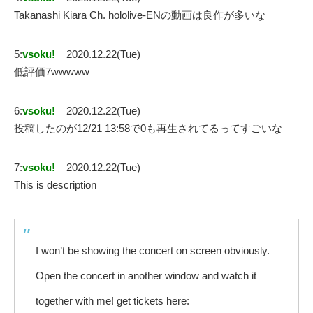
Takanashi Kiara Ch. hololive-ENの動画は良作が多いな
5:
vsoku!
2020.12.22(Tue)
低評価7wwwww
6:
vsoku!
2020.12.22(Tue)
投稿したのが12/21 13:58で0も再生されてるってすごいな
7:
vsoku!
2020.12.22(Tue)
This is description
I won’t be showing the concert on screen obviously.
Open the concert in another window and watch it
together with me! get tickets here: