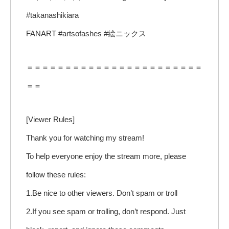
#takanashikiara
FANART #artsofashes #絵ニックス
＝＝＝＝＝＝＝＝＝＝＝＝＝＝＝＝＝＝＝＝＝＝＝
＝＝
[Viewer Rules]
Thank you for watching my stream!
To help everyone enjoy the stream more, please
follow these rules:
1.Be nice to other viewers. Don’t spam or troll
2.If you see spam or trolling, don’t respond. Just