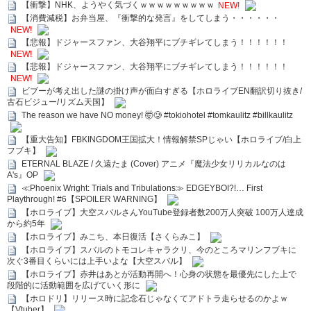
【衝撃】NHK、ようやく気づくｗｗｗｗｗｗｗｗｗ
NEW!
【消費減税】お弁当屋、『衝撃的な発言』をしてしまう・・・・・・
NEW!
【悲報】ドジャースファン、大谷翔平にブチギレてしまう！！！！！！
NEW!
【悲報】ドジャースファン、大谷翔平にブチギレてしまう！！！！！！
NEW!
ビブーが考え出した謎の掛け声が面白すぎる【ホロライブEN翻訳切り抜き/
古石ビジュー/リズム天国】
The reason we have NO money! 🤯🥲 #tokiohotel #tomkaulitz #billkaulitz
【重大告知】FBKINGDOM王国拡大！情報解禁SPじゃい【ホロライブ/白上
フブキ】
ETERNAL BLAZE / 久遠たま (Cover) アニメ『魔法少女リリカルなのは
A's』OP
≪Phoenix Wright: Trials and Tribulations≫ EDGEYBOI?!… First
Playthrough! #6【SPOILER WARNING】
【ホロライブ】大空スバルさんYouTube登録者数200万人突破 100万人達成
から約5年
【ホロライブ】みこち、本日復活【さくらみこ】
【ホロライブ】スバルのトモコレキャラクリ、今のところマリンフブキに
次ぐ3番目くらいには上手いよな【大空スバル】
【ホロライブ】赤井はあとが活動再開へ！心身の状態を最優先にした上で
段階的に活動範囲を広げていく形に
【ホロドリ】リリース時に記念石じゃなくてアドトラ走らせるのかよｗ
【Vtuber】