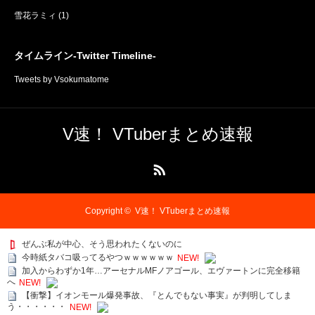
雪花ラミィ
(1)
タイムライン-Twitter Timeline-
Tweets by Vsokumatome
V速！ VTuberまとめ速報
RSS
Copyright ©
V速！ VTuberまとめ速報
ぜんぶ私が中心、そう思われたくないのに
今時紙タバコ吸ってるやつｗｗｗｗｗｗ
NEW!
加入からわずか1年…アーセナルMFノアゴール、エヴァートンに完全移籍
へ
NEW!
【衝撃】イオンモール爆発事故、『とんでもない事実』が判明してしま
う・・・・・・
NEW!