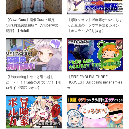
【Gawr Gura】兩個Gura？還是
【紫咲シオン】遅刻癖がついてしま
Gura的邪惡雙胞胎？【Vtuber中文
った原因のトラウマを語るシオン
翻譯】【Hololi…
【ホロライブ切り抜き】
【Unpacking】やっと引っ越し
【FIRE EMBLEM: THREE
だ・・・！！深夜の片づけだ！【ホ
HOUSES】Bulldozing my enemies
ロライブ/紫咲シオン】
w…