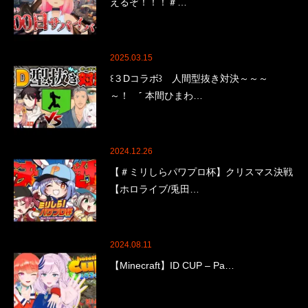
えるぞ！！！＃…
2025.03.15
꒰３Dコラボ꒱ 人間型抜き対決～～～
～！ ˹ 本間ひまわ…
2024.12.26
【＃ミリしらパワプロ杯】クリスマス決戦
【ホロライブ/兎田…
2024.08.11
【Minecraft】ID CUP – Pa…