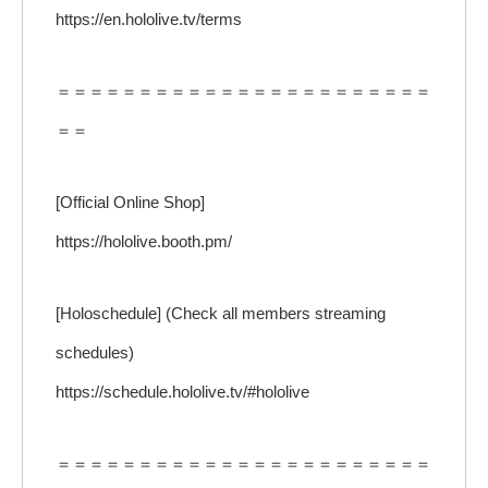
https://en.hololive.tv/terms
＝＝＝＝＝＝＝＝＝＝＝＝＝＝＝＝＝＝＝＝＝＝＝
＝＝
[Official Online Shop]
https://hololive.booth.pm/
[Holoschedule] (Check all members streaming
schedules)
https://schedule.hololive.tv/#hololive
＝＝＝＝＝＝＝＝＝＝＝＝＝＝＝＝＝＝＝＝＝＝＝