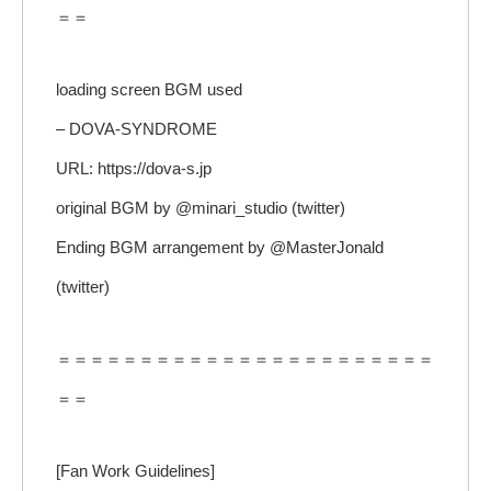
＝＝
loading screen BGM used
– DOVA-SYNDROME
URL: https://dova-s.jp
original BGM by @minari_studio (twitter)
Ending BGM arrangement by @MasterJonald
(twitter)
＝＝＝＝＝＝＝＝＝＝＝＝＝＝＝＝＝＝＝＝＝＝＝
＝＝
[Fan Work Guidelines]