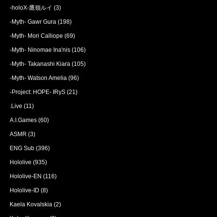
-holoX-鷹嶺ルイ
(3)
-Myth- Gawr Gura
(198)
-Myth- Mori Calliope
(69)
-Myth- Ninomae Ina'nis
(106)
-Myth- Takanashi Kiara
(105)
-Myth- Watson Amelia
(96)
-Project: HOPE- IRyS
(21)
.Live
(11)
A.I.Games
(60)
ASMR
(3)
ENG Sub
(396)
Hololive
(935)
Hololive-EN
(116)
Hololive-ID
(8)
Kaela Kovalskia
(2)