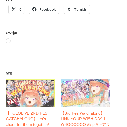
X
Facebook
Tumblr
いいね:
読
み
込
み
中…
関連
【HOLOLIVE 2ND FES.
【3rd Fes Watchalong】
WATCHALONG】Let's
LINK YOUR WISH DAY 1
cheer for them together!
WHOOOOOO #kfp #キアラ