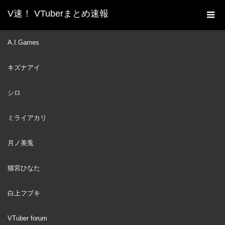
V速！ VTuberまとめ速報
新着動画一覧
-Myth- Takanashi Kiara
,
ENG Sub
,
A.I.Games
ホーム
Hololive
【HOLOLIVE 2ND FES. WATCHALONG】Let's
キズナアイ
cheer for them together! 【DAY 2】 #こえていくホロライブ #kfp
#キアライブ
シロ
-Myth- Takanashi Kiara
2020
DEC
ENG Sub
22
ミライアカリ
Hololive
月ノ美兎
猫宮ひなた
白上フブキ
VTuber forum