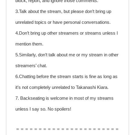
block, report, and ignore those comments.
3.Talk about the stream, but please don’t bring up
unrelated topics or have personal conversations.
4.Don’t bring up other streamers or streams unless I
mention them.
5.Similarly, don’t talk about me or my stream in other
streamers’ chat.
6.Chatting before the stream starts is fine as long as
it’s not completely unrelated to Takanashi Kiara.
7. Backseating is welcome in most of my streams
unless I say so. No spoilers!
＝＝＝＝＝＝＝＝＝＝＝＝＝＝＝＝＝＝＝＝＝＝＝