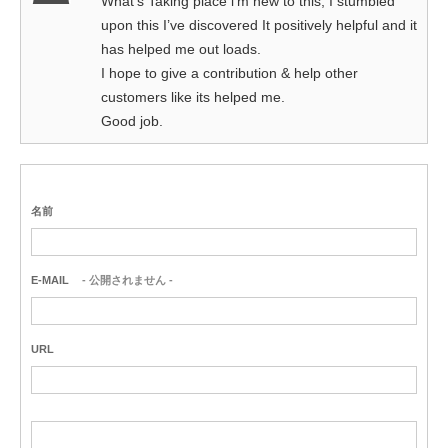
What’s Taking place i’m new to this, I stumbled
upon this I’ve discovered It positively helpful and it
has helped me out loads.
I hope to give a contribution & help other
customers like its helped me.
Good job.
名前
E-MAIL
- 公開されません -
URL