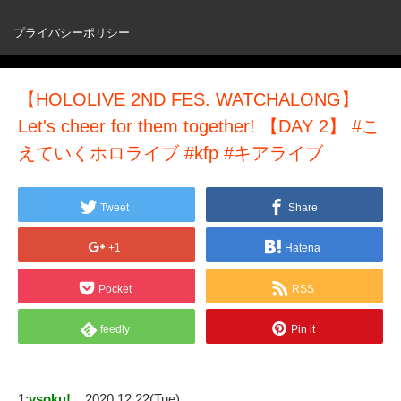
プライバシーポリシー
【HOLOLIVE 2ND FES. WATCHALONG】
Let's cheer for them together! 【DAY 2】 #こ
えていくホロライブ #kfp #キアライブ
Tweet
Share
+1
Hatena
Pocket
RSS
feedly
Pin it
1:
vsoku!
2020.12.22(Tue)