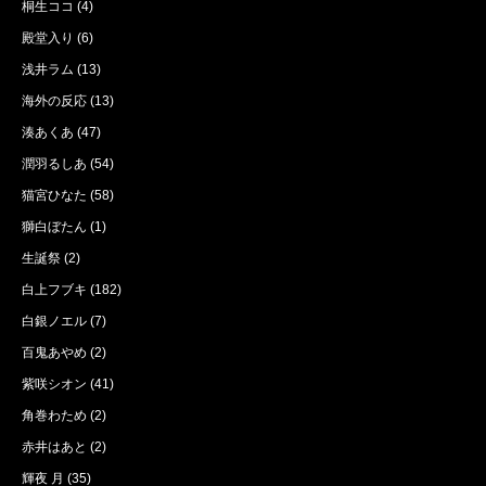
桐生ココ
(4)
殿堂入り
(6)
浅井ラム
(13)
海外の反応
(13)
湊あくあ
(47)
潤羽るしあ
(54)
猫宮ひなた
(58)
獅白ぼたん
(1)
生誕祭
(2)
白上フブキ
(182)
白銀ノエル
(7)
百鬼あやめ
(2)
紫咲シオン
(41)
角巻わため
(2)
赤井はあと
(2)
輝夜 月
(35)